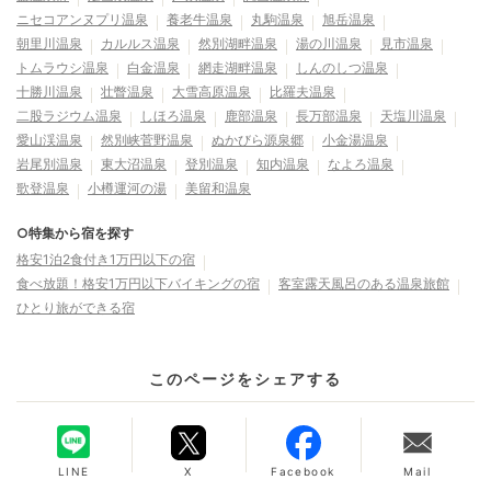
ニセコアンヌプリ温泉
養老牛温泉
丸駒温泉
旭岳温泉
朝里川温泉
カルルス温泉
然別湖畔温泉
湯の川温泉
見市温泉
トムラウシ温泉
白金温泉
網走湖畔温泉
しんのしつ温泉
十勝川温泉
壮瞥温泉
大雪高原温泉
比羅夫温泉
二股ラジウム温泉
しほろ温泉
鹿部温泉
長万部温泉
天塩川温泉
愛山渓温泉
然別峡菅野温泉
ぬかびら源泉郷
小金湯温泉
岩尾別温泉
東大沼温泉
登別温泉
知内温泉
なよろ温泉
歌登温泉
小樽運河の湯
美留和温泉
○特集から宿を探す
格安1泊2食付き1万円以下の宿
食べ放題！格安1万円以下バイキングの宿
客室露天風呂のある温泉旅館
ひとり旅ができる宿
このページをシェアする
LINE
X
Facebook
Mail