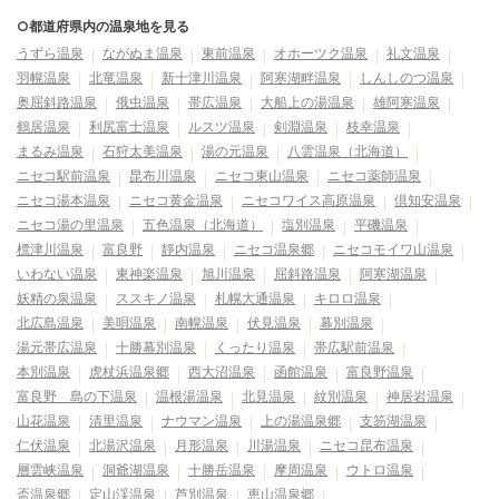
○都道府県内の温泉地を見る
うずら温泉
ながぬま温泉
東前温泉
オホーツク温泉
礼文温泉
羽幌温泉
北竜温泉
新十津川温泉
阿寒湖畔温泉
しんしのつ温泉
奥屈斜路温泉
俄虫温泉
帯広温泉
大船上の湯温泉
雄阿寒温泉
鶴居温泉
利尻富士温泉
ルスツ温泉
剣淵温泉
枝幸温泉
まるみ温泉
石狩太美温泉
湯の元温泉
八雲温泉（北海道）
ニセコ駅前温泉
昆布川温泉
ニセコ東山温泉
ニセコ薬師温泉
ニセコ湯本温泉
ニセコ黄金温泉
ニセコワイス高原温泉
倶知安温泉
ニセコ湯の里温泉
五色温泉（北海道）
塩別温泉
平磯温泉
標津川温泉
富良野
靜内温泉
ニセコ温泉郷
ニセコモイワ山温泉
いわない温泉
東神楽温泉
旭川温泉
屈斜路温泉
阿寒湖温泉
妖精の泉温泉
ススキノ温泉
札幌大通温泉
キロロ温泉
北広島温泉
美唄温泉
南幌温泉
伏見温泉
幕別温泉
湯元帯広温泉
十勝幕別温泉
くったり温泉
帯広駅前温泉
本別温泉
虎杖浜温泉郷
西大沼温泉
函館温泉
富良野温泉
富良野 島の下温泉
温根湯温泉
北見温泉
紋別温泉
神居岩温泉
山花温泉
清里温泉
ナウマン温泉
上の湯温泉郷
支笏湖温泉
仁伏温泉
北湯沢温泉
月形温泉
川湯温泉
ニセコ昆布温泉
層雲峡温泉
洞爺湖温泉
十勝岳温泉
摩周温泉
ウトロ温泉
盃温泉郷
定山渓温泉
芦別温泉
恵山温泉郷