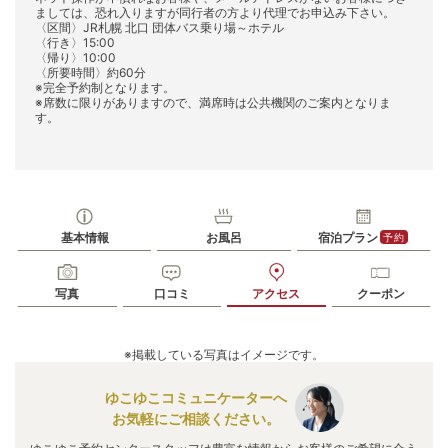
ましては、恐れ入りますが同行者の方より代理でお申込み下さい。
〈区間〉JR札幌 北口 団体バス乗り場～ホテル
〈行き〉15:00
〈帰り〉10:00
〈所要時間〉約60分
※完全予約制となります。
※席数に限りがありますので、満席時は公共機関のご案内となりま
す。
基本情報
お風呂
宿泊プラン
予約
写真
口コミ
アクセス
クーポン
※掲載している写真はイメージです。
ゆこゆこコミュニケーターへ
お気軽にご相談ください。