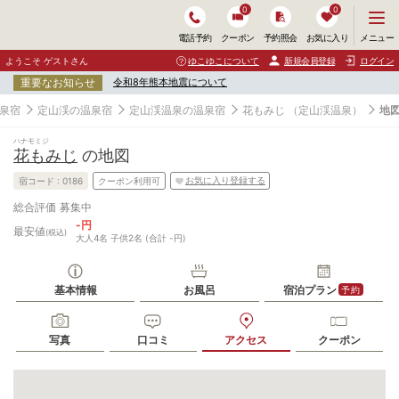
0
0
メ
メニュー
電話予約
クーポン
予約照会
お気に入り
ニ
ュ
ようこそ ゲストさん
ゆこゆこについて
新規会員登録
ログイン
ー
重要なお知らせ
令和8年熊本地震について
を
開
泉宿
定山渓の温泉宿
定山渓温泉の温泉宿
花もみじ
（定山渓温泉）
地
く
ハナモミジ
花もみじ
の地図
お気に入り登録する
宿コード :
0186
クーポン利用可
募集中
総合評価
-円
最安値
(税込)
大人4名 子供2名 (合計 -円)
基本情報
お風呂
宿泊プラン
予約
写真
口コミ
アクセス
クーポン