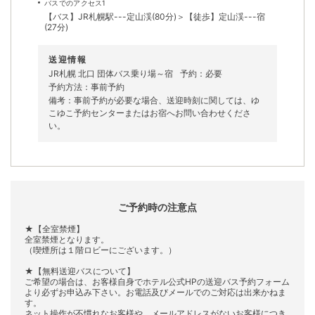
バスでのアクセス1
【バス】JR札幌駅---定山渓(80分)＞【徒歩】定山渓---宿
(27分)
送迎情報
JR札幌 北口 団体バス乗り場～宿
予約：必要
予約方法：事前予約
備考：事前予約が必要な場合、送迎時刻に関しては、ゆ
こゆこ予約センターまたはお宿へお問い合わせくださ
い。
ご予約時の注意点
★【全室禁煙】
全室禁煙となります。
（喫煙所は１階ロビーにございます。）
★【無料送迎バスについて】
ご希望の場合は、お客様自身でホテル公式HPの送迎バス予約フォーム
より必ずお申込み下さい。お電話及びメールでのご対応は出来かねま
す。
ネット操作が不慣れなお客様や、メールアドレスがないお客様につき