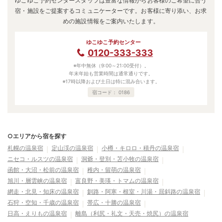
ゆこゆこ予約センタースタッフは豊富な情報からお客様のご希望に合う
宿・施設をご提案するコミュニケーターです。お客様に寄り添い、お求
めの施設情報をご案内いたします。
ゆこゆこ予約センター
0120-333-333
※年中無休（9:00～21:00受付）。
年末年始も営業時間は通常通りです。
※17時以降および土日は特に混み合います。
宿コード：
0186
○エリアから宿を探す
札幌の温泉宿
定山渓の温泉宿
小樽・キロロ・積丹の温泉宿
ニセコ・ルスツの温泉宿
洞爺・登別・苫小牧の温泉宿
函館・大沼・松前の温泉宿
稚内・留萌の温泉宿
旭川・層雲峡の温泉宿
富良野・美瑛・トマムの温泉宿
網走・北見・知床の温泉宿
釧路・阿寒・根室・川湯・屈斜路の温泉宿
石狩・空知・千歳の温泉宿
帯広・十勝の温泉宿
日高・えりもの温泉宿
離島（利尻・礼文・天売・焼尻）の温泉宿