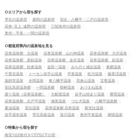
○エリアから宿を探す
雫石の温泉宿
盛岡の温泉宿
安比・八幡平・二戸の温泉宿
花巻･北上･遠野の温泉宿
三陸海岸の温泉宿
奥州・平泉・一関の温泉宿
○都道府県内の温泉地を見る
花巻温泉郷 台温泉
花巻温泉郷 山の神温泉
花巻温泉郷 大沢温泉
花巻温泉郷 新鉛温泉
花巻温泉郷 金矢温泉
花巻温泉郷 鉛温泉
花巻温泉郷 松倉温泉
金田一温泉
みちのく城址温泉
巣郷温泉
千貫石温泉
トーカン岩手山温泉
平泉温泉
松川温泉
厳美渓温泉
薬師堂温泉
永岡温泉
東八幡平温泉
高倉山温泉
宝竜温泉
安比高原温泉郷
一関温泉郷
祭畤温泉
あづまね温泉
渡り温泉（花巻温泉郷）
大船渡温泉
岩手山焼走り温泉
鶯宿温泉
花巻温泉郷 志戸平温泉
瀬美温泉
つなぎ温泉
八幡平温泉郷
夏油温泉
安比温泉
花巻温泉郷 花巻温泉
新安比温泉
岩手湯本温泉
雫石高倉温泉
湯川温泉
奥州平泉温泉
網張温泉
○特集から宿を探す
格安1泊2食付き1万円以下の宿