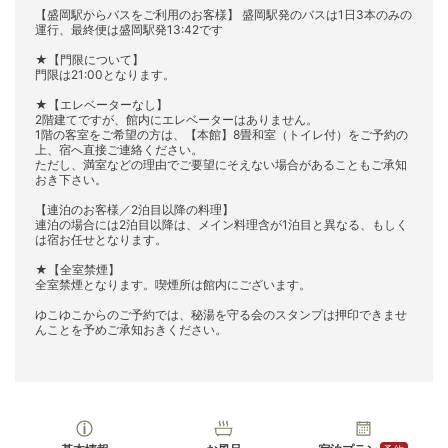
【盛岡駅からバスをご利用のお客様】 盛岡駅発のバスは1日3本のみの
運行、最終便は盛岡駅発13:42です
★【門限について】
門限は21:00となります。
★【エレベーターなし】
2階建てですが、館内にエレベーターはありません。
1階の客室をご希望の方は、【本館】8畳和室（トイレ付）をご予約の
上、宿へ直接ご連絡ください。
ただし、満室などの理由でご要望にそえない場合があることもご承知
おき下さい。
【連泊のお客様／2泊目以降の料理】
連泊の場合には2泊目以降は、メイン料理含が1泊目と異なる、もしく
は宿お任せとなります。
★【全室禁煙】
全室禁煙となります。喫煙所は館内にございます。
ゆこゆこからのご予約では、秘湯を守る会のスタンプは押印できませ
んことを予めご承知おきください。