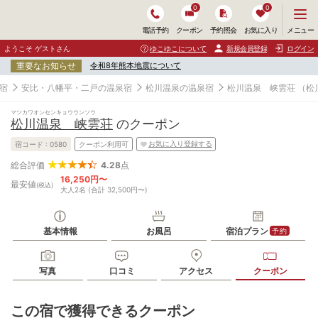
0
0
メ
メニュー
電話予約
クーポン
予約照会
お気に入り
ニ
ュ
ようこそ ゲストさん
ゆこゆこについて
新規会員登録
ログイン
ー
重要なお知らせ
令和8年熊本地震について
を
開
宿
安比・八幡平・二戸の温泉宿
松川温泉の温泉宿
松川温泉 峡雲荘
（松
く
マツカワオンセンキョウウンソウ
松川温泉 峡雲荘
のクーポン
お気に入り登録する
宿コード :
0580
クーポン利用可
4.28
点
総合評価
16,250円〜
最安値
(税込)
大人2名 (合計 32,500円〜)
基本情報
お風呂
宿泊プラン
予約
写真
口コミ
アクセス
クーポン
この宿で獲得できるクーポン