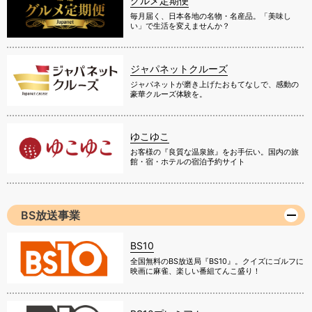
グルメ定期便
毎月届く、日本各地の名物・名産品。「美味し
い」で生活を変えませんか？
ジャパネットクルーズ
ジャパネットが磨き上げたおもてなしで、感動の
豪華クルーズ体験を。
ゆこゆこ
お客様の『良質な温泉旅』をお手伝い。国内の旅
館・宿・ホテルの宿泊予約サイト
BS放送事業
BS10
全国無料のBS放送局『BS10』。クイズにゴルフに
映画に麻雀、楽しい番組てんこ盛り！