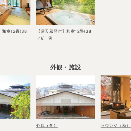
和室12畳(38
【露天風呂付】和室12畳(38
㎡)/一例
外観・施設
外観（冬）
ラウンジ（秋）