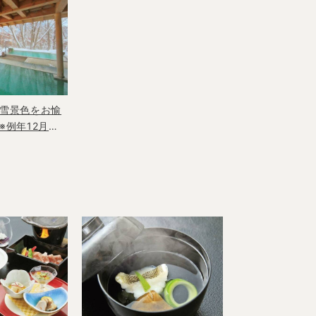
雪景色をお愉
※例年12月中
頃です