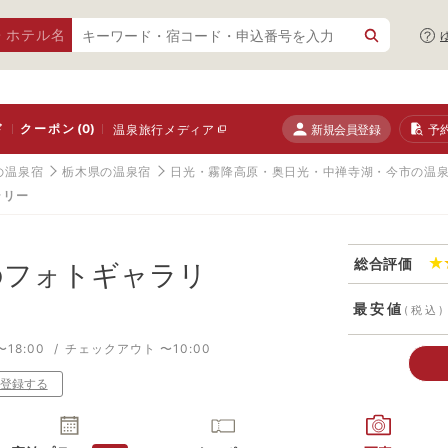
・ホテル名
ド
クーポン
(0)
新規会員登録
予
温泉旅行メディア
の温泉宿
栃木県の温泉宿
日光・霧降高原・奥日光・中禅寺湖・今市の温
ラリー
総合評価
フォトギャラリ
最安値
(税込)
18:00
チェックアウト 〜10:00
登録する