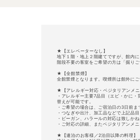
★【エレベーターなし】
地下１階・地上２階建てですが、館内に
階段不要の客室をご希望の方は「掘りご
★【全館禁煙】
全館禁煙となります。喫煙所は館外にご
★【アレルギー対応・ベジタリアンメニ
・アレルギー主要7品目（エビ・かに・
替えが可能です。
・ご希望の場合は、ご宿泊日の3日前ま
・つなぎや出汁、加工品などで上記品目
・ビーガン、ハラールの対応は致しかね
・ご対応の詳細、またベジタリアンメニ
★【連泊のお客様／2泊目以降の料理】