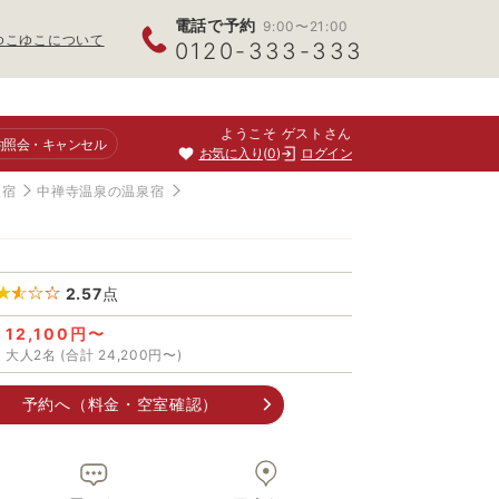
電話で予約
9:00〜21:00
ゆこゆこについて
0120-333-333
ようこそ ゲストさん
約照会
・キャンセル
お気に入り
0
ログイン
泉宿
中禅寺温泉の温泉宿
2.57
点
12,100円〜
大人2名 (合計 24,200円〜)
予約へ（料金・空室確認）