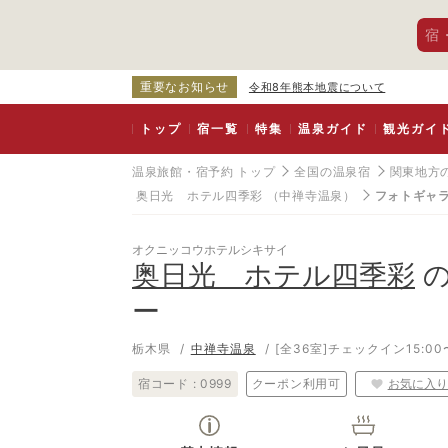
宿
重要なお知らせ
令和8年熊本地震について
トップ
宿一覧
特集
温泉ガイド
観光ガイ
温泉旅館・宿予約 トップ
全国の温泉宿
関東地方
奥日光 ホテル四季彩
（中禅寺温泉）
フォトギャ
オクニッコウホテルシキサイ
奥日光 ホテル四季彩
の
ー
栃木県
中禅寺温泉
[全36室]
チェックイン15:00〜
宿コード :
0999
クーポン利用可
お気に入り