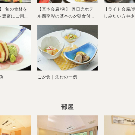
】 旬の食材を
【基本会席/例】 奥日光ホテ
【ライト会席/
を豊富にご用
ル四季彩の基本の夕朝食付プ
しみたい方や少
の会席料理と自
ラン。当館を初めてご利用さ
すめ ♪日光名
記念日や贅沢旅
れる方やどのプランにするか
ほどの料理をご
悩まれている方におすすめ
例
ご夕食｜先付の一例
部屋