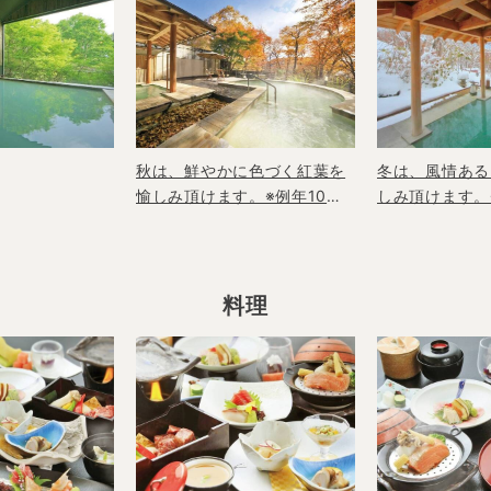
秋は、鮮やかに色づく紅葉を
冬は、風情ある
愉しみ頂けます。※例年10月
しみ頂けます。
中旬～11月上旬が見頃です
旬～3月頃が見
料理