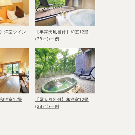
】洋室ツイン
【半露天風呂付】和室12畳
(38㎡)/一例
和洋室12畳
【露天風呂付】和洋室12畳
(38㎡)/一例