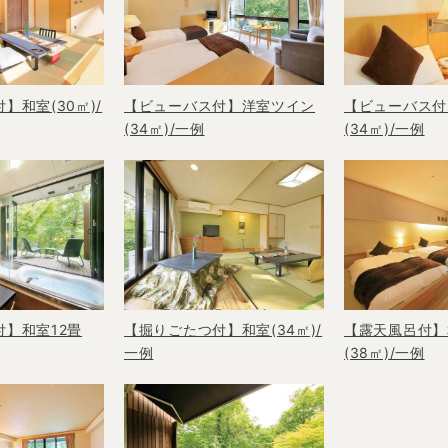
】和室(30㎡)/
【ビューバス付】洋室ツイン
【ビューバス付
(34㎡)/一例
(34㎡)/一例
】和室12畳
【掘りごたつ付】和室(34㎡)/
【露天風呂付】
一例
(38㎡)/一例