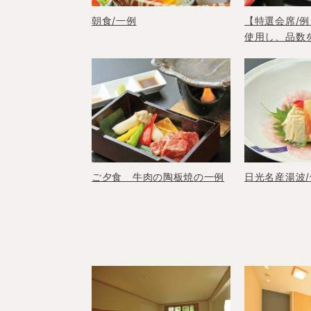
朝食/一例
【特選会席/例
使用し、品数
意。こだわり
慢の温泉は、
にぴったり
ご夕食 牛肉の陶板焼の一例
日光名産湯波/