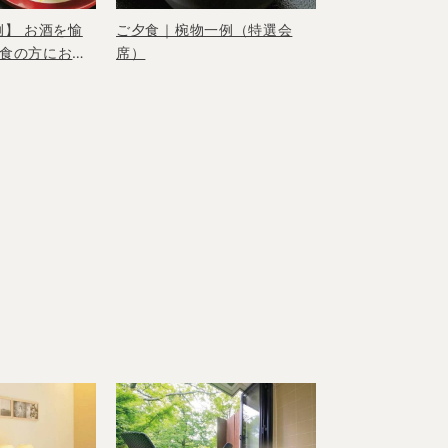
例】 お酒を愉
ご夕食｜椀物一例（特選会
食の方におす
席）
産の湯波など5品
用意