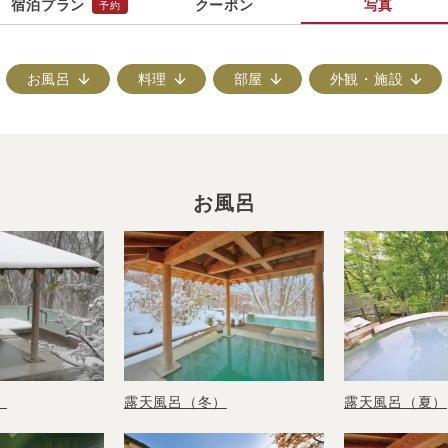
宿泊プラン
クーポン
写真
予約
お風呂
料理
部屋
外観・施設
お風呂
露天風呂（夏）
）
露天風呂（冬）