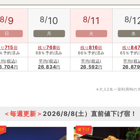
8/
8/
8/
8/
9
10
11
1
日
月
火
水
715
768
816
84
残り
宿
残り
宿
残り
宿
残り
0％予約済み
68％予約済み
66％予約済み
65％予約
均(税込)
平均(税込)
平均(税込)
平均(税
6,704
26,834
26,592
26,87
円
円
円
※大人2名一室利用時の
＜毎週更新＞
2026/8/8(土）
直前値下げ宿！
下げ
値下げ