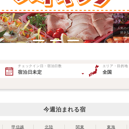
人気の
大江戸温泉物語Pr
先割
好き
チェックイン日・宿泊日数
エリア・目的地
宿泊日未定
全国
今週泊まれる宿
甲信越
北陸
関東
東海