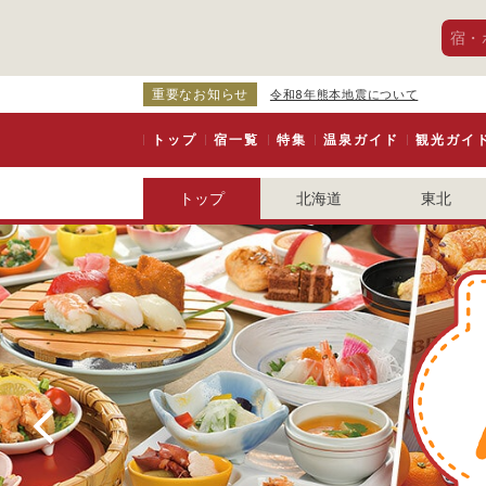
宿・
重要なお知らせ
令和8年熊本地震について
トップ
宿一覧
特集
温泉ガイド
観光ガイ
トップ
北海道
東北