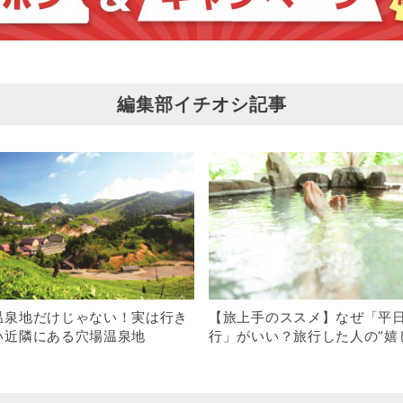
編集部イチオシ記事
温泉地だけじゃない！実は行き
【旅上手のススメ】なぜ「平
い近隣にある穴場温泉地
行」がいい？旅行した人の”嬉
声”～混雑編～