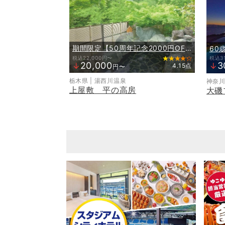
期間限定【50周年記念2000円OFF】料理長お任せの旬の食材と名物【いろり会席】
60
税込22,000円〜
税込3
20,000
3
↓
↓
4.15点
円〜
栃木県 | 湯西川温泉
神奈川
上屋敷 平の高房
大磯