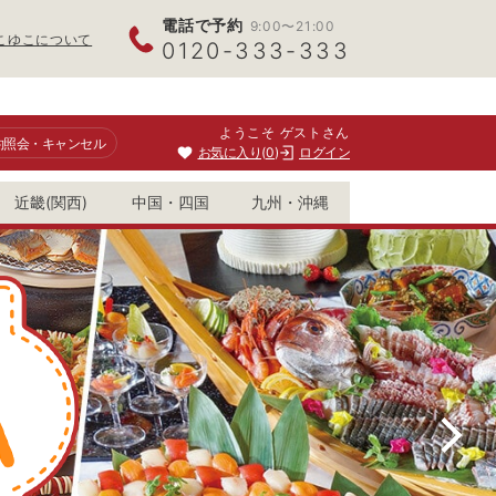
電話で予約
9:00〜21:00
こゆこについて
0120-333-333
ようこそ ゲストさん
約照会
・キャンセル
お気に入り
0
ログイン
近畿(関西)
中国・四国
九州・沖縄