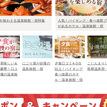
を味わえる温泉旅館・宿特集
人気！バイキング・食べ放題プ
があるホテル・温泉旅館・宿
が美味しい＆
にごり湯が自慢の
夕食口コミ4.0点
こじんまり
が豪華！口コ
温泉旅館・宿
以上！バイキング
規模温泉宿
評価の温泉旅
食べ放題のホテ
宿
ル・温泉旅館・宿