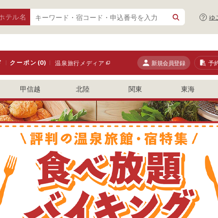
ホテル名
ゆ
ド
クーポン
(0)
新規会員登録
予
温泉旅行メディア
甲信越
北陸
関東
東海