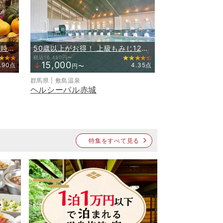
50歳以上がお得！ 上級もみじ12品会席
【夕食時間早めでお得】夕食17時スタート！おおいた和牛ステーキ食べ飲み放題★季節を味わうプレミアムビュッフェ
税込16,450円〜
15,000
↓
.90点
4.35点
円〜
群馬県 | 敷島温泉
ヘルシーパル赤城
特集をすべて見る