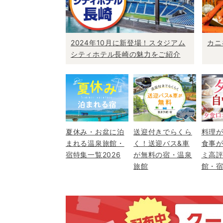
2024年10月に新登場！スタジアム
カニ
シティホテル長崎の魅力をご紹介
夏休み・お盆に泊
送迎付きでらくら
料理
まれる温泉旅館・
く！送迎バス&車
食事
宿特集一覧2026
が無料の宿・温泉
ミ高
旅館
館・