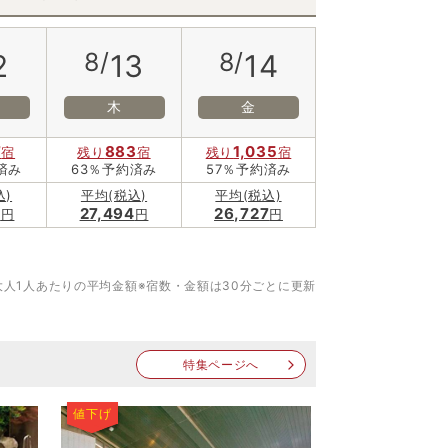
8/
8/
2
13
14
木
金
7
883
1,035
宿
残り
宿
残り
宿
済み
63％予約済み
57％予約済み
込)
平均(税込)
平均(税込)
9
27,494
26,727
円
円
円
大人1人あたりの平均金額
※宿数・金額は30分ごとに更新
特集ページへ
値下げ