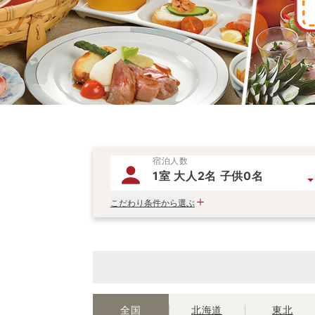
宿泊人数
1室 大人2名 子供0名
こだわり条件から選ぶ
全国
北海道
東北