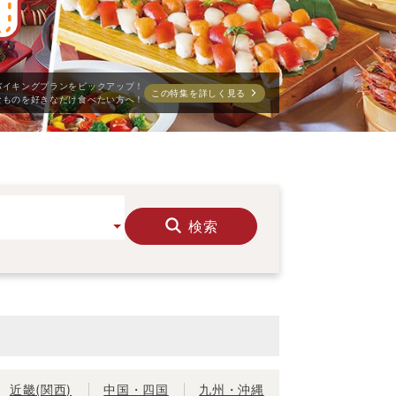
バイキングプランをピックアップ！
早めの予約がお得への近道！
この特集を詳しく見る
この特集を詳しく見る
emium ホテルニュー塩原
ホテル千倉
この宿を詳しく見る
この宿を詳しく見る
プランのある温泉旅館・ホテル・宿
なものを好きなだけ食べたい方へ！
検索
近畿(関西)
中国・四国
九州・沖縄