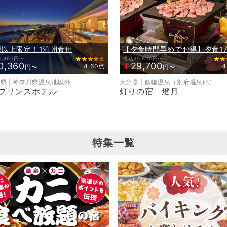
歳以上限定！1泊朝食付
1,460円〜
税込30,800円〜
0,360
29,700
↓
4.60点
4
円〜
円〜
県 | 神奈川県温泉地以外
大分県 | 鉄輪温泉（別府温泉郷）
プリンスホテル
灯りの宿 燈月
特集一覧