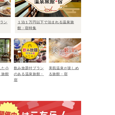
ラン
１泊１万円以下で泊まれる温泉旅
館・宿特集
した小
飲み放題付プラン
美肌温泉が楽しめ
・旅館
のある温泉旅館・
る旅館・宿
宿