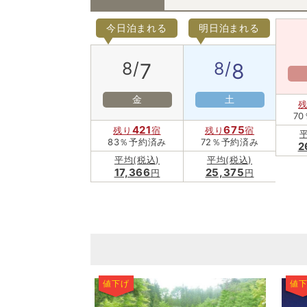
今日泊まれる
明日泊まれる
8/
8/
7
8
金
土
7
421
675
残り
宿
残り
宿
平
83％予約済み
72％予約済み
2
平均(税込)
平均(税込)
17,366
25,375
円
円
値下げ
値