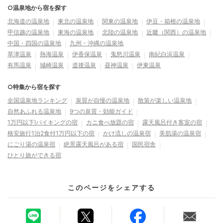
○温泉地から宿を探す
北海道の温泉地
東北の温泉地
関東の温泉地
伊豆・箱根の温泉地
甲信越の温泉地
東海の温泉地
北陸の温泉地
近畿（関西）の温泉地
中国・四国の温泉地
九州・沖縄の温泉地
草津温泉
熱海温泉
伊香保温泉
鬼怒川温泉
南紀白浜温泉
有馬温泉
城崎温泉
道後温泉
昼神温泉
伊東温泉
○特集から宿を探す
全国温泉地ランキング
泉質が自慢の温泉地
散策が楽しい温泉地
自然あふれる温泉地
9つの泉質・効能ガイド
1万円以下!バイキングの宿
カニ食べ放題の宿
露天風呂付き客室の宿
格安旅行1泊2食付1万円以下の宿
かけ流しの温泉宿
美肌湯の温泉宿
にごり湯の温泉宿
絶景露天風呂がある宿
国民宿舎
ひとり旅ができる宿
このページをシェアする