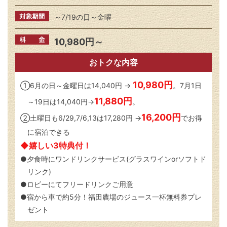
～7/19の日～金曜
10,980円～
おトクな内容
10,980円
①6月の日～金曜日は14,040円 →
。7月1日
11,880円
～19日は14,040円→
。
16,200円
②土曜日も6/29,7/6,13は17,280円 →
でお得
に宿泊できる
◆嬉しい3特典付！
●夕食時にワンドリンクサービス(グラスワインorソフトド
リンク)
●ロビーにてフリードリンクご用意
●宿から車で約5分！福田農場のジュース一杯無料券プレ
ゼント