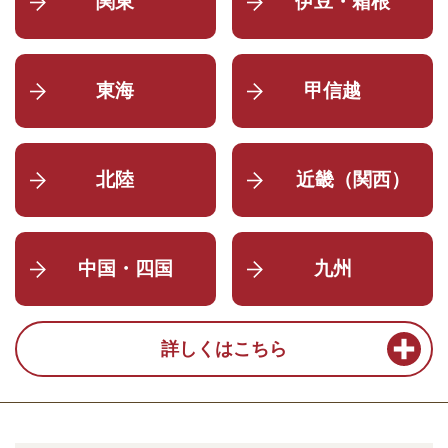
関東
伊豆・箱根
東海
甲信越
北陸
近畿（関西）
中国・四国
九州
詳しくはこちら