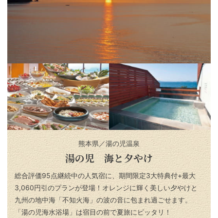
熊本県／湯の児温泉
湯の児 海と夕やけ
総合評価95点継続中の人気宿に、期間限定3大特典付+最大
3,060円引のプランが登場！オレンジに輝く美しい夕やけと
九州の地中海「不知火海」の波の音に包まれ過ごせます。
「湯の児海水浴場」は宿目の前で夏旅にピッタリ！