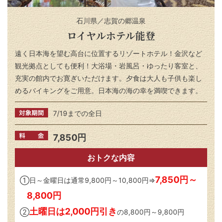
石川県／志賀の郷温泉
ロイヤルホテル能登
遠く日本海を望む高台に位置するリゾートホテル！金沢など
観光拠点としても便利！大浴場・岩風呂・ゆったり客室と、
充実の館内でお寛ぎいただけます。夕食は大人も子供も楽し
めるバイキングをご用意。日本海の海の幸を満喫できます。
7/19までの全日
7,850円
おトクな内容
7,850円～
①日～金曜日は通常9,800円～10,800円⇒
8,800円
土曜日は2,000円引き
②
の8,800円～9,800円