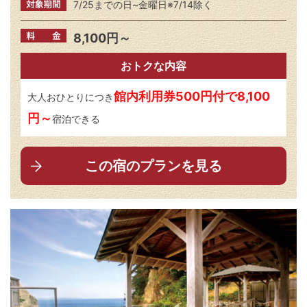
7/25までの日~金曜日※7/14除く
8,100円～
おトクな内容
館内利用券500円付で8,100
大人おひとりにつき
円～
宿泊できる
この宿のプランを見る