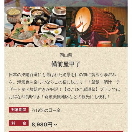
岡山県
備前屋甲子
日本の夕陽百選にも選ばれた絶景を目の前に贅沢な湯浴み
を。海景色を楽しむならこの宿に決まり！！釜飯・鯛汁・デ
ザート食べ放題付きが好評！【ゆこゆこ感謝祭】プランでは
お得な5特典付き！倉敷美観地区などの観光にも便利！
7/19迄の日～金
8,980円～