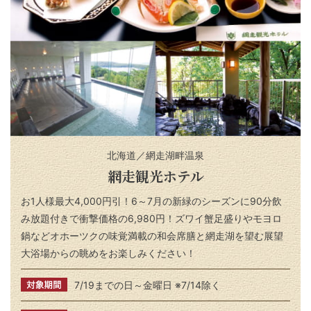
北海道／網走湖畔温泉
網走観光ホテル
お1人様最大4,000円引！6～7月の新緑のシーズンに90分飲
み放題付きで衝撃価格の6,980円！ズワイ蟹足盛りやモヨロ
鍋などオホーツクの味覚満載の和会席膳と網走湖を望む展望
大浴場からの眺めをお楽しみください！
7/19までの日～金曜日 ※7/14除く