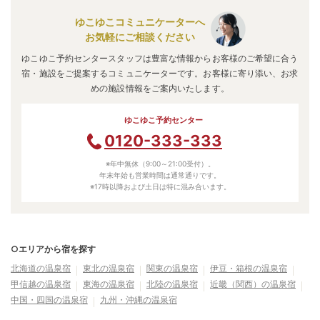
ゆこゆこコミュニケーターへ
お気軽にご相談ください
ゆこゆこ予約センタースタッフは豊富な情報からお客様のご希望に合う
宿・施設をご提案するコミュニケーターです。お客様に寄り添い、お求
めの施設情報をご案内いたします。
ゆこゆこ予約センター
0120-333-333
※年中無休（9:00～21:00受付）。
年末年始も営業時間は通常通りです。
※17時以降および土日は特に混み合います。
○エリアから宿を探す
北海道の温泉宿
東北の温泉宿
関東の温泉宿
伊豆・箱根の温泉宿
甲信越の温泉宿
東海の温泉宿
北陸の温泉宿
近畿（関西）の温泉宿
中国・四国の温泉宿
九州・沖縄の温泉宿