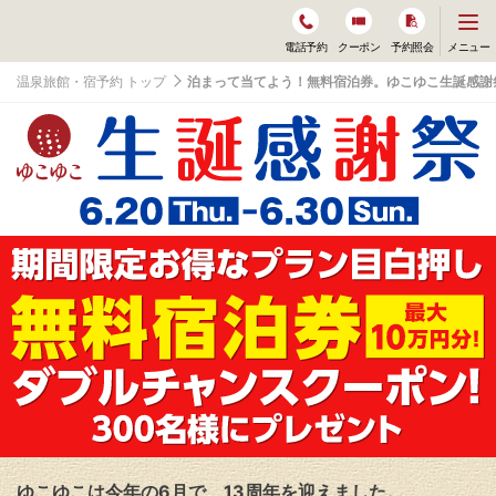
メ
メニュー
電話予約
クーポン
予約照会
ニ
ュ
温泉旅館・宿予約 トップ
泊まって当てよう！無料宿泊券。ゆこゆこ生誕感謝
ー
を
開
く
ゆこゆこは今年の6月で、13周年を迎えました。