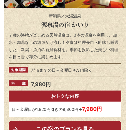
新潟県／大湯温泉
源泉湯の宿 かいり
７種の浴槽が楽しめる天然温泉は、3本の源泉を利用し、加
水・加温なしの源泉かけ流し！夕食は料理長自ら吟味し厳選
した、新潟・魚沼の新鮮食材を。季節を投影した美しい料理
を目と舌で存分に楽しめます。
7/19までの日～金曜日 ※7/14除く
7,980円
おトクな内容
7,980円
日～金曜日が1,820円引きの9,800円→
この宿のプランを見る