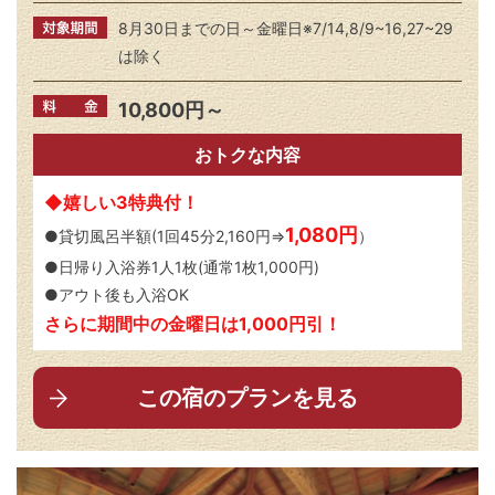
8月30日までの日～金曜日※7/14,8/9~16,27~29
は除く
10,800円～
おトクな内容
◆嬉しい3特典付！
1,080円
●貸切風呂半額(1回45分2,160円⇒
）
●日帰り入浴券1人1枚(通常1枚1,000円)
●アウト後も入浴OK
さらに期間中の金曜日は1,000円引！
この宿のプランを見る