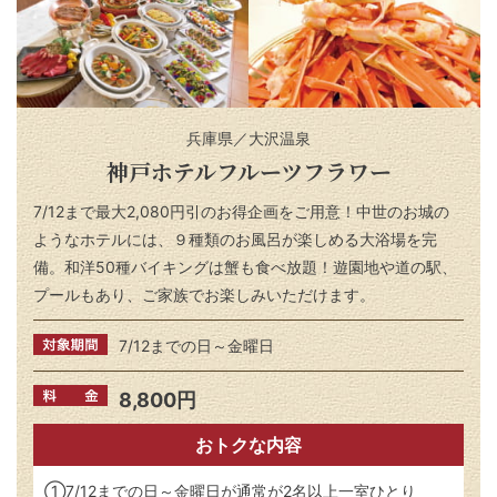
兵庫県／大沢温泉
神戸ホテルフルーツフラワー
7/12まで最大2,080円引のお得企画をご用意！中世のお城の
ようなホテルには、９種類のお風呂が楽しめる大浴場を完
備。和洋50種バイキングは蟹も食べ放題！遊園地や道の駅、
プールもあり、ご家族でお楽しみいただけます。
7/12までの日～金曜日
8,800円
おトクな内容
①7/12までの日～金曜日が通常が2名以上一室ひとり