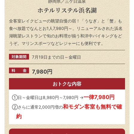
静岡県／三ケ日温泉
ホテルリステル浜名湖
全客室レイクビューの眺望自慢の宿！「うなぎ」と「蟹」も
食べ放題でなんとお1人7,980円～。リニューアルされた浜名
湖眺望レストランで旬のお料理が揃う和洋中バイキングをど
うぞ。マリンスポーツなどレジャーにも便利です。
7月19日までの日～金曜日
7,980円
おトクな内容
一律7,980円
①日～金曜日は8,980円～7,980円 →
和モダン客室も無料で確
②さらに通常2,000円増の
約