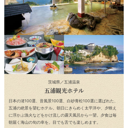
茨城県／五浦温泉
五浦観光ホテル
日本の渚100選、音風景100選、白砂青松100選に選ばれた、
五浦の絶景を望むホテル。朝日にきらめく太平洋や、夕映え
に浮かぶ漁火などをかけ流しの露天風呂から一望。夕食は毎
朝届く海山の旬の幸を。目でも舌でも楽しめます。