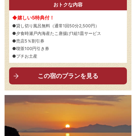
おトクな内容
◆嬉しい5特典付！
●貸し切り風呂無料（通常1回50分2,500円）
●夕食時瀬戸内海産たこ唐揚げ1組1皿サービス
●売店5％割引券
●喫茶100円引き券
●プチお土産
この宿のプランを見る