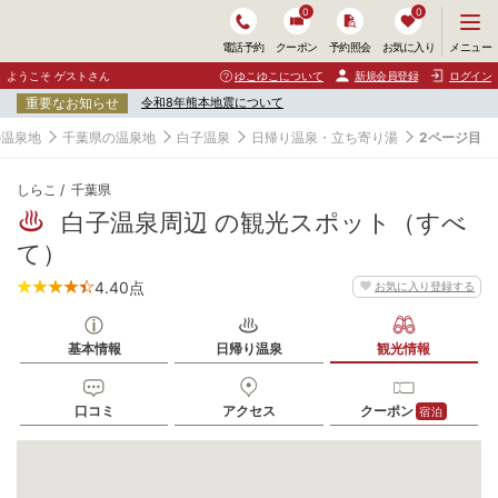
0
0
メ
メニュー
電話予約
クーポン
予約照会
お気に入り
ニ
ュ
ようこそ ゲストさん
ゆこゆこについて
新規会員登録
ログイン
ー
重要なお知らせ
令和8年熊本地震について
を
開
の温泉地
千葉県の温泉地
白子温泉
日帰り温泉・立ち寄り湯
2ページ目
く
しらこ
千葉県
白子温泉周辺 の観光スポット（すべ
て）
4.40
点
お気に入り登録する
基本情報
日帰り温泉
観光情報
口コミ
アクセス
クーポン
宿泊