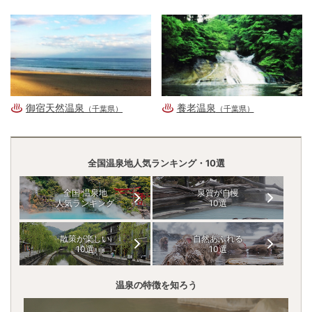
御宿天然温泉
養老温泉
（千葉県）
（千葉県）
全国温泉地人気ランキング・10選
全国 温泉地
泉質が自慢
人気ランキング
10選
散策が楽しい
自然あふれる
10選
10選
温泉の特徴を知ろう