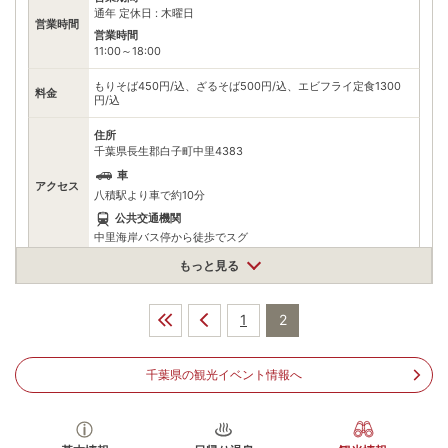
通年 定休日 : 木曜日
営業時間
営業時間
11:00～18:00
もりそば450円/込、ざるそば500円/込、エビフライ定食1300
料金
円/込
住所
千葉県長生郡白子町中里4383
車
アクセス
八積駅より車で約10分
公共交通機関
中里海岸バス停から徒歩でスグ
もっと見る
駐車場
情報なし
電話番号
0475332215
1
2
※ 掲載情報は変更になる場合があります。最新の内容はご利用前にご自身でお
問合せください。
千葉県の観光イベント情報へ
※ 料金情報は税込・税抜表記が混ざっております。正しい金額はご利用前にご
自身でお問合せください。