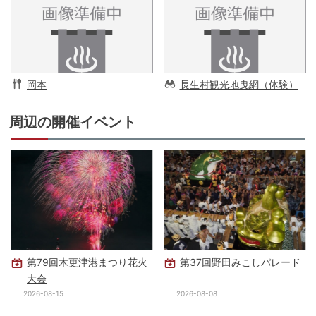
岡本
長生村観光地曳網（体験）
周辺の開催イベント
第79回木更津港まつり花火
第37回野田みこしパレード
大会
2026-08-15
2026-08-08