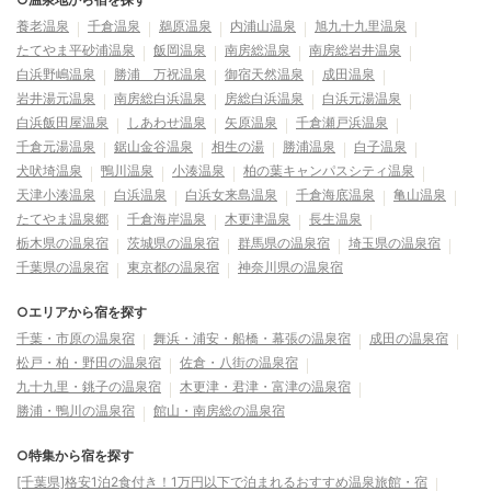
養老温泉
千倉温泉
鵜原温泉
内浦山温泉
旭九十九里温泉
たてやま平砂浦温泉
飯岡温泉
南房総温泉
南房総岩井温泉
白浜野嶋温泉
勝浦 万祝温泉
御宿天然温泉
成田温泉
岩井湯元温泉
南房総白浜温泉
房総白浜温泉
白浜元湯温泉
白浜飯田屋温泉
しあわせ温泉
矢原温泉
千倉瀬戸浜温泉
千倉元湯温泉
鋸山金谷温泉
相生の湯
勝浦温泉
白子温泉
犬吠埼温泉
鴨川温泉
小湊温泉
柏の葉キャンパスシティ温泉
天津小湊温泉
白浜温泉
白浜女来島温泉
千倉海底温泉
亀山温泉
たてやま温泉郷
千倉海岸温泉
木更津温泉
長生温泉
栃木県の温泉宿
茨城県の温泉宿
群馬県の温泉宿
埼玉県の温泉宿
千葉県の温泉宿
東京都の温泉宿
神奈川県の温泉宿
○エリアから宿を探す
千葉・市原の温泉宿
舞浜・浦安・船橋・幕張の温泉宿
成田の温泉宿
松戸・柏・野田の温泉宿
佐倉・八街の温泉宿
九十九里・銚子の温泉宿
木更津・君津・富津の温泉宿
勝浦・鴨川の温泉宿
館山・南房総の温泉宿
○特集から宿を探す
[千葉県]格安1泊2食付き！1万円以下で泊まれるおすすめ温泉旅館・宿