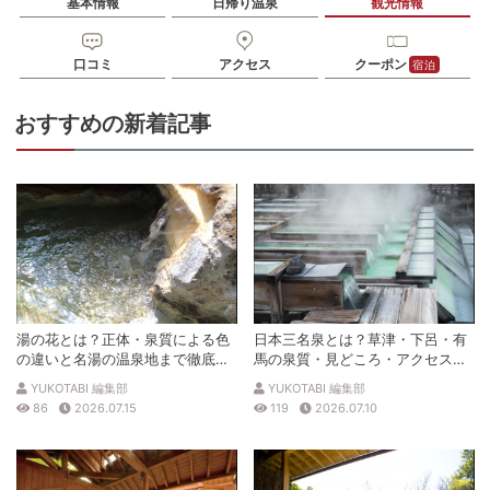
基本情報
日帰り温泉
観光情報
口コミ
アクセス
クーポン
宿泊
おすすめの新着記事
湯の花とは？正体・泉質による色
日本三名泉とは？草津・下呂・有
の違いと名湯の温泉地まで徹底解
馬の泉質・見どころ・アクセスを
説
徹底解説
YUKOTABI 編集部
YUKOTABI 編集部
86
2026.07.15
119
2026.07.10