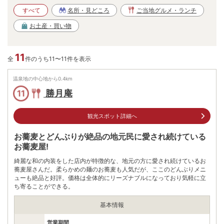
すべて
名所・見どころ
ご当地グルメ・ランチ
お土産・買い物
11
全
件のうち11〜11件を表示
温泉地の中心地から
0.4
km
勝月庵
11
観光スポット詳細へ
お蕎麦とどんぶりが絶品の地元民に愛され続けている
お蕎麦屋!
綺麗な和の内装をした店内が特徴的な、地元の方に愛され続けているお
蕎麦屋さんだ。柔らかめの麺のお蕎麦も人気だが、ここのどんぶりメニ
ューも絶品と好評。価格は全体的にリーズナブルになっており気軽に立
ち寄ることができる。
基本情報
営業期間