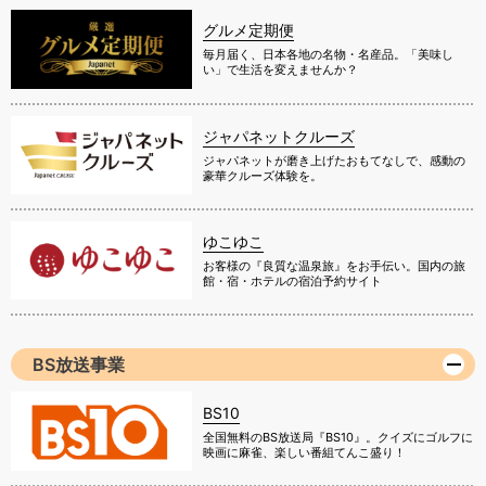
グルメ定期便
毎月届く、日本各地の名物・名産品。「美味し
い」で生活を変えませんか？
ジャパネットクルーズ
ジャパネットが磨き上げたおもてなしで、感動の
豪華クルーズ体験を。
ゆこゆこ
お客様の『良質な温泉旅』をお手伝い。国内の旅
館・宿・ホテルの宿泊予約サイト
BS放送事業
BS10
全国無料のBS放送局『BS10』。クイズにゴルフに
映画に麻雀、楽しい番組てんこ盛り！