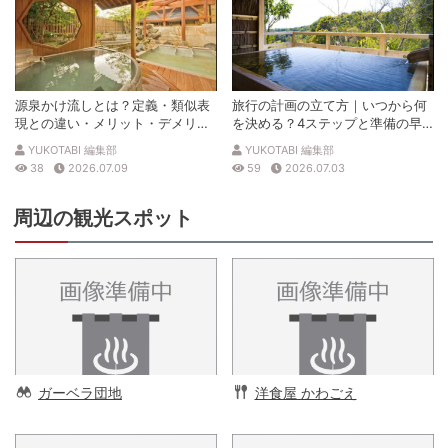
源泉かけ流しとは？定義・類似表
旅行の計画の立て方｜いつから何
現との違い・メリット・デメリッ
を決める？4ステップと準備の早
トを解説
見表
YUKOTABI 編集部
YUKOTABI 編集部
38
2026.07.09
59
2026.07.03
周辺の観光スポット
ガーベラ団地
洋食屋 かわごえ