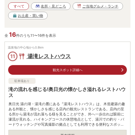
すべて
名所・見どころ
ご当地グルメ・ランチ
お土産・買い物
16
全
件のうち11〜16件を表示
温泉地の中心地から
0.8
km
湯滝レストハウス
11
観光スポット詳細へ
駐車場あり
滝の流れを感じる!奥日光の懐かしさ溢れるレストハウ
ス
奥日光 湯の湖・湯滝の麓にある『湯滝レストハウス』は、木造建築の趣
ある外観と、懐かしさを感じる店内の観光レストランである。店内の至
る所から湯滝が流れ落ちる様を見ることができ、外へ一歩出れば眼前に
濠流が見れる。ハイキングコースの休憩地点として、湯川での釣り・バ
ードウォッチングや写真撮影の拠点としても利用できる便利なスポット
である。囲炉裏で頂く新鮮な鮎と、美味しいお団子は最高の一言に尽き
る。