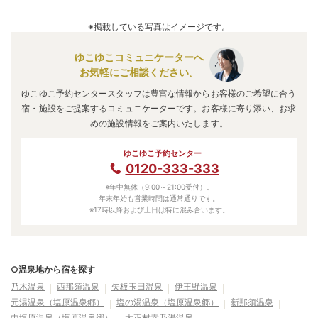
※掲載している写真はイメージです。
ゆこゆこコミュニケーターへ
お気軽にご相談ください。
ゆこゆこ予約センタースタッフは豊富な情報からお客様のご希望に合う
宿・施設をご提案するコミュニケーターです。お客様に寄り添い、お求
めの施設情報をご案内いたします。
ゆこゆこ予約センター
0120-333-333
※年中無休（9:00～21:00受付）。
年末年始も営業時間は通常通りです。
※17時以降および土日は特に混み合います。
○温泉地から宿を探す
乃木温泉
西那須温泉
矢板玉田温泉
伊王野温泉
元湯温泉（塩原温泉郷）
塩の湯温泉（塩原温泉郷）
新那須温泉
中塩原温泉（塩原温泉郷）
大正村幸乃湯温泉