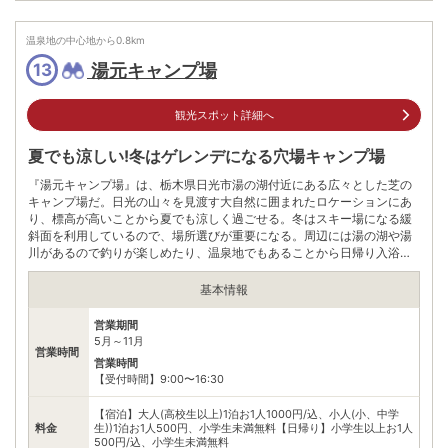
※ 掲載情報は変更になる場合があります。最新の内容はご利用前にご自身でお
温泉地の中心地から
0.8
km
問合せください。
※ 料金情報は税込・税抜表記が混ざっております。正しい金額はご利用前にご
湯元キャンプ場
13
自身でお問合せください。
観光スポット詳細へ
夏でも涼しい!冬はゲレンデになる穴場キャンプ場
『湯元キャンプ場』は、栃木県日光市湯の湖付近にある広々とした芝の
キャンプ場だ。日光の山々を見渡す大自然に囲まれたロケーションにあ
り、標高が高いことから夏でも涼しく過ごせる。冬はスキー場になる緩
斜面を利用しているので、場所選びが重要になる。周辺には湯の湖や湯
川があるので釣りが楽しめたり、温泉地でもあることから日帰り入浴を
楽しむこともできる。料金も1泊1000円とリーズナブルなのも嬉しい。
基本情報
営業期間
5月～11月
営業時間
営業時間
【受付時間】9:00〜16:30
【宿泊】大人(高校生以上)1泊お1人1000円/込、小人(小、中学
料金
生))1泊お1人500円、小学生未満無料【日帰り】小学生以上お1人
500円/込、小学生未満無料