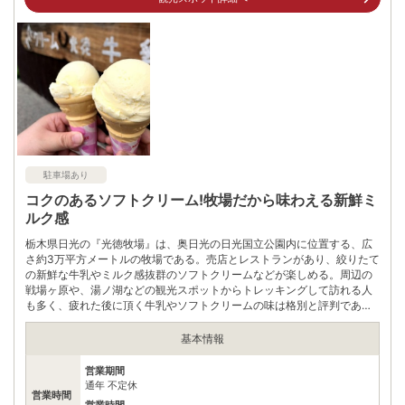
自身でお問合せください。
駐車場あり
コクのあるソフトクリーム!牧場だから味わえる新鮮ミ
ルク感
栃木県日光の『光徳牧場』は、奥日光の日光国立公園内に位置する、広
さ約3万平方メートルの牧場である。売店とレストランがあり、絞りたて
の新鮮な牛乳やミルク感抜群のソフトクリームなどが楽しめる。周辺の
戦場ヶ原や、湯ノ湖などの観光スポットからトレッキングして訪れる人
も多く、疲れた後に頂く牛乳やソフトクリームの味は格別と評判であ
る。標高が高いこともあり涼しく森林浴も楽しめ、癒しのスポットにも
なっている。
基本情報
営業期間
通年 不定休
営業時間
営業時間