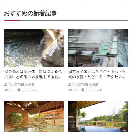
おすすめの新着記事
湯の花とは？正体・泉質による色
日本三名泉とは？草津・下呂・有
の違いと名湯の温泉地まで徹底解
馬の泉質・見どころ・アクセスを
説
徹底解説
YUKOTABI 編集部
YUKOTABI 編集部
122
2026.07.15
182
2026.07.10