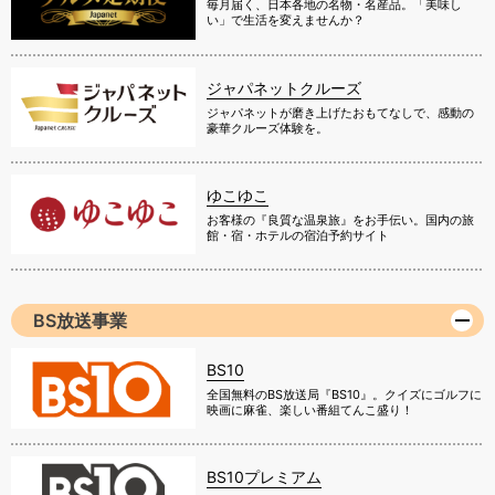
毎月届く、日本各地の名物・名産品。「美味し
い」で生活を変えませんか？
ジャパネットクルーズ
ジャパネットが磨き上げたおもてなしで、感動の
豪華クルーズ体験を。
ゆこゆこ
お客様の『良質な温泉旅』をお手伝い。国内の旅
館・宿・ホテルの宿泊予約サイト
BS放送事業
BS10
全国無料のBS放送局『BS10』。クイズにゴルフに
映画に麻雀、楽しい番組てんこ盛り！
BS10プレミアム