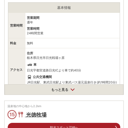
自然の不思議な造形美も印象的だ。
基本情報
営業期間
通年
営業時間
営業時間
24時間営業
料金
無料
住所
栃木県日光市日光戦場ヶ原
車
アクセス
日光宇都宮道路日光ICより車で約40分
公共交通機関
JR日光駅、東武日光駅より東武バス湯元温泉行き(約1時間20分)
バス停 光徳入口下車より徒歩約40分
もっと見る
駐車場
情報なし
温泉地の中心地から
電話番号
0288533795
2.2
km
光徳牧場
15
※ 掲載情報は変更になる場合があります。最新の内容はご利用前にご自身でお
問合せください。
※ 料金情報は税込・税抜表記が混ざっております。正しい金額はご利用前にご
観光スポット詳細へ