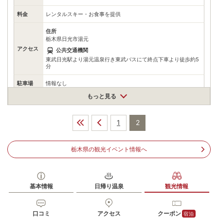
料金
レンタルスキー・お食事を提供
住所
栃木県日光市湯元
アクセス
公共交通機関
東武日光駅より湯元温泉行き東武バスにて終点下車より徒歩約5
分
駐車場
情報なし
もっと見る
電話番号
288622535
※ 掲載情報は変更になる場合があります。最新の内容はご利用前にご自身でお
1
2
問合せください。
※ 料金情報は税込・税抜表記が混ざっております。正しい金額はご利用前にご
自身でお問合せください。
栃木県の観光イベント情報へ
基本情報
日帰り温泉
観光情報
口コミ
アクセス
クーポン
宿泊