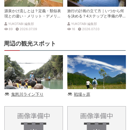
源泉かけ流しとは？定義・類似表
旅行の計画の立て方｜いつから何
現との違い・メリット・デメリッ
を決める？4ステップと準備の早
トを解説
見表
YUKOTABI 編集部
YUKOTABI 編集部
89
2026.07.09
16
2026.07.03
周辺の観光スポット
鬼怒川ライン下り
戦場ヶ原