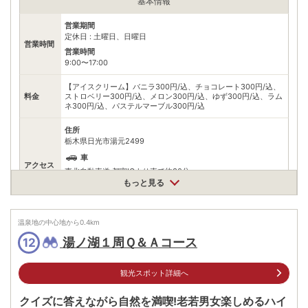
基本情報
営業期間
定休日 : 土曜日、日曜日
営業時間
営業時間
9:00〜17:00
【アイスクリーム】バニラ300円/込、チョコレート300円/込、
料金
ストロベリー300円/込、メロン300円/込、ゆず300円/込、ラム
ネ300円/込、パステルマーブル300円/込
住所
栃木県日光市湯元2499
車
アクセス
東北自動車道 都宮ICより車で約30分
もっと見る
公共交通機関
東武日光駅よりバスで約1時間
温泉地の中心地から
0.4
km
無料（73台）
駐車場
※小58台、大15台
湯ノ湖１周Ｑ＆Ａコース
12
電話番号
288628611
観光スポット詳細へ
※ 掲載情報は変更になる場合があります。最新の内容はご利用前にご自身でお
問合せください。
クイズに答えながら自然を満喫!老若男女楽しめるハイ
※ 料金情報は税込・税抜表記が混ざっております。正しい金額はご利用前にご