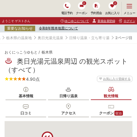
0
0
メ
メニュー
電話予約
クーポン
予約照会
お気に入り
ニ
ュ
ようこそ ゲストさん
ゆこゆこについて
新規会員登録
ログイン
ー
重要なお知らせ
令和8年熊本地震について
を
開
地
栃木県の温泉地
奥日光湯元温泉
日帰り温泉・立ち寄り湯
2ページ目
く
おくにっこうゆもと
栃木県
奥日光湯元温泉周辺 の観光スポット
（すべて）
4.90
点
お気に入り登録する
基本情報
日帰り温泉
観光情報
口コミ
アクセス
クーポン
宿泊