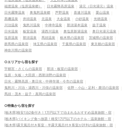
福渡温泉（塩原温泉郷）
日光霧降高原温泉
湯元（日光湯元）温泉
日光霧降温泉
奥鬼怒温泉郷
芦野温泉
喜連川温泉
栗山温泉
黒磯温泉
井頭温泉
北温泉
大金温泉
小砂温泉
光徳温泉
川治温泉
鬼怒川温泉
中禅寺温泉
那須湯本温泉
益子温泉
日光温泉
板室温泉
湯西川温泉
奥塩原新湯温泉
奥日光湯元温泉
塩原温泉
那須温泉
馬頭温泉
栃木県の温泉宿
茨城県の温泉宿
群馬県の温泉宿
埼玉県の温泉宿
千葉県の温泉宿
東京都の温泉宿
神奈川県の温泉宿
○エリアから宿を探す
宇都宮・さくらの温泉宿
那須・板室の温泉宿
塩原・矢板・大田原・西那須野の温泉宿
日光・霧降高原・奥日光・中禅寺湖・今市の温泉宿
鬼怒川・川治・湯西川・川俣の温泉宿
佐野・小山・足利・鹿沼の温泉宿
馬頭・茂木・益子・真岡の温泉宿
○特集から宿を探す
[栃木県]格安1泊2食付き！1万円以下で泊まれるおすすめ温泉旅館・宿
[栃木県]バイキング食べ放題！格安1万円以下のホテル・温泉旅館・宿
[栃木県]露天風呂付き客室・半露天風呂付き客室が評判の温泉旅館・宿