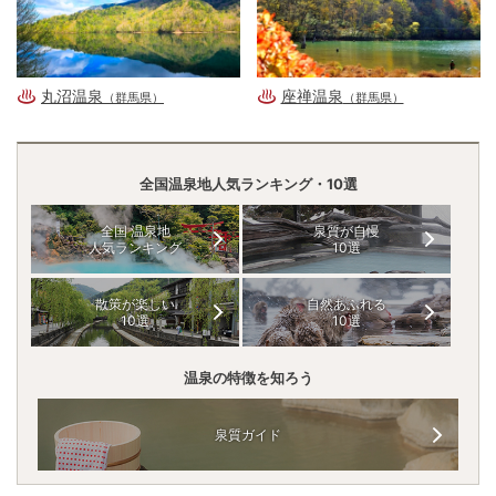
丸沼温泉
座禅温泉
（群馬県）
（群馬県）
全国温泉地人気ランキング・10選
全国 温泉地
泉質が自慢
人気ランキング
10選
散策が楽しい
自然あふれる
10選
10選
温泉の特徴を知ろう
泉質ガイド