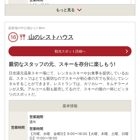
8:30〜17:00
もっと見る
牧場ランチセット(ミニステーキ、ミニサラダ、ライス付)1900
料金
円/込、濃厚アイスクリーム300円/込、牛乳150円/込
温泉地の中心地から
1.8
km
住所
山のレストハウス
16
栃木県日光市中宮祠2452
車
アクセス
清滝ICより車で約30分
観光スポット詳細へ
公共交通機関
親切なスタッフの元、スキーを存分に楽しもう!
JR日光駅、東武日光駅より東武バス(約70分)光徳温泉·日光アス
トリアホテルバス停下車スグ
日光湯元温泉スキー場にて、レンタルスキーやお食事を提供しているお
店。スタッフはとても親切なのでスキーが初心者の方でも安心してレン
駐車場
無料（50台）
タルすることができます。レストランでは、カツカレー、キムチラーメ
ンが人気。アルコール類も販売してるので、スキーの後の一杯にピッタ
電話番号
0288550256
リのスポットだ。
※ 掲載情報は変更になる場合があります。最新の内容はご利用前にご自身でお
問合せください。
基本情報
※ 料金情報は税込・税抜表記が混ざっております。正しい金額はご利用前にご
自身でお問合せください。
営業期間
通年
営業時間
営業時間
【月曜、水曜、金曜日】9:00〜16:00【火曜、木曜、土曜、日曜
日】11:00〜16:00