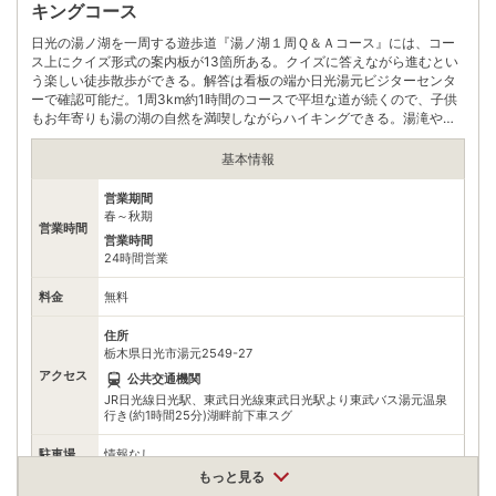
キングコース
自身でお問合せください。
日光の湯ノ湖を一周する遊歩道『湯ノ湖１周Ｑ＆Ａコース』には、コー
ス上にクイズ形式の案内板が13箇所ある。クイズに答えながら進むとい
う楽しい徒歩散歩ができる。解答は看板の端か日光湯元ビジターセンタ
ーで確認可能だ。1周3km約1時間のコースで平坦な道が続くので、子供
もお年寄りも湯の湖の自然を満喫しながらハイキングできる。湯滝や兎
島などの見どころも満載だ。
基本情報
営業期間
春～秋期
営業時間
営業時間
24時間営業
料金
無料
住所
栃木県日光市湯元2549-27
アクセス
公共交通機関
JR日光線日光駅、東武日光線東武日光駅より東武バス湯元温泉
行き(約1時間25分)湖畔前下車スグ
駐車場
情報なし
もっと見る
電話番号
0288622321