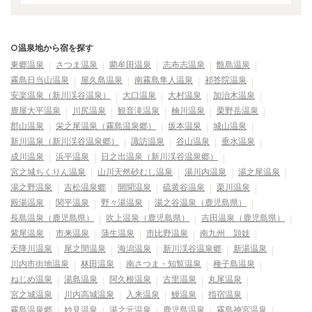
○温泉地から宿を探す
東郷温泉
さつま温泉
藺牟田温泉
志布志温泉
甑島温泉
霧島日当山温泉
屋久島温泉
南霧島隼人温泉
祁答院温泉
安楽温泉（新川渓谷温泉）
大口温泉
大村温泉
加治木温泉
鹿屋大平温泉
川尻温泉
観音滝温泉
楠川温泉
栗野岳温泉
郡山温泉
栄之尾温泉（霧島温泉郷）
坂本温泉
城山温泉
新川温泉（新川渓谷温泉郷）
諏訪温泉
谷山温泉
垂水温泉
成川温泉
浜平温泉
日之出温泉（新川渓谷温泉郷）
宮之城ちくりん温泉
山川天然砂むし温泉
湯川内温泉
湯之尾温泉
湯之野温泉
吉松温泉郷
開聞温泉
硫黄谷温泉
栗川温泉
殿湯温泉
関平温泉
野々湯温泉
湯之谷温泉（鹿児島県）
長島温泉（鹿児島県）
吹上温泉（鹿児島県）
吉田温泉（鹿児島県）
紫尾温泉
市来温泉
蒲生温泉
市比野温泉
南九州 頴娃
天降川温泉
尾之間温泉
海潟温泉
新川渓谷温泉郷
新湯温泉
川内市街地温泉
林田温泉
南さつま・知覧温泉
種子島温泉
ねじめ温泉
湯島温泉
阿久根温泉
古里温泉
丸尾温泉
宮之城温泉
川内高城温泉
入来温泉
鰻温泉
指宿温泉
霧島温泉郷
妙見温泉
湯之元温泉
鹿児島温泉
霧島神宮温泉