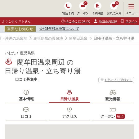
0
0
メ
メニュー
電話予約
クーポン
予約照会
お気に入り
ニ
ュ
ようこそ ゲストさん
ゆこゆこについて
新規会員登録
ログイン
ー
重要なお知らせ
令和8年熊本地震について
を
開
州・沖縄の温泉地
鹿児島県の温泉地
藺牟田温泉
日帰り温泉・立ち寄り湯
く
いむた
鹿児島県
藺牟田温泉周辺 の
日帰り温泉・立ち寄り湯
口コミ募集中
お気に入り登録する
基本情報
日帰り温泉
観光情報
口コミ
アクセス
クーポン
宿泊