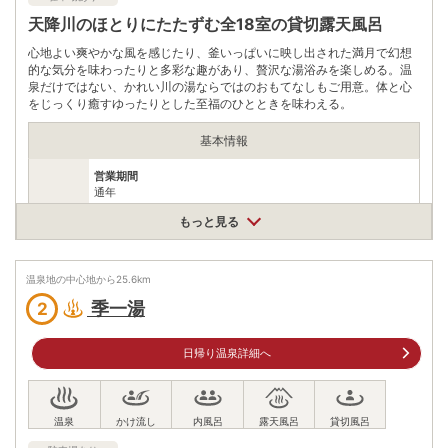
天降川のほとりにたたずむ全18室の貸切露天風呂
心地よい爽やかな風を感じたり、釜いっぱいに映し出された満月で幻想
的な気分を味わったりと多彩な趣があり、贅沢な湯浴みを楽しめる。温
泉だけではない、かれい川の湯ならではのおもてなしもご用意。体と心
をじっくり癒すゆったりとした至福のひとときを味わえる。
基本情報
営業期間
通年
営業時間
もっと見る
営業時間
10:00～23：00
最終受付時間
22:00
温泉地の中心地から
25.6
km
貸切内風呂1500円（1時間）、貸切露天風呂付内風呂2800円・
季一湯
2
入浴料
3800円（1時間30分）
泉質
炭酸水素塩泉
日帰り温泉詳細へ
住所
鹿児島県霧島市隼人町嘉例川4471-2
車
アクセス
九州自動車道溝辺鹿児島空港ICから国道504・223号を妙見温泉