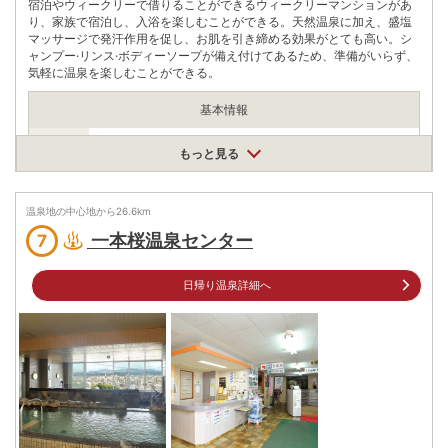
宿泊やウィークリーで借りることができるウィークリーマンションがあ
り、家族で宿泊し、入浴を楽しむことができる。天然温泉に加え、盛塩
マッサージで発汗作用を促し、お肌を引き締める効果がとても高い。シ
ャンプー·リンス·ボディーソープが備え付けてあるため、準備がいらず、
気軽に温泉を楽しむことができる。
基本情報
営業期間
もっと見る
通年 :定休日15日
営業時間
営業時間
8:00～24:00
温泉地の中心地から
26.6
km
入浴料
大人420円/込、小学生150円/込、6歳未満80円/込
一本桜温泉センター
7
泉質
塩化物泉
日帰り温泉詳細へ
住所
鹿児島県鹿児島市易居町3-28 ヘルスプラザかごっま
車
アクセス
JR鹿児島中央駅より車で約3分
公共交通機関
「市役所前」「水族館口」電停より徒歩約3分
駐車場
無料（20台）