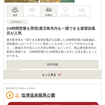
電話番号
0992262688
※ 掲載情報は変更になる場合があります。最新の内容はご利用前にご自身でお
問合せください。
駐車場あり
※ 料金情報は税込・税抜表記が混ざっております。正しい金額はご利用前にご
自身でお問合せください。
24時間営業を実現!鹿児島市内を一望できる展望岩風
呂が人気
鹿児島市街を一望できる展望岩風呂を設置した24時間営業の温泉施設。
貸切風呂にはバリアフリーに対応したものやジャグジー付きのもがあ
り、ご家族の方や恋人との大切な時間にもピッタリ。夜は鹿児島市内の
夜景を堪能でき、24時間営業のため時間を気にせずに入浴を楽しむこと
ができる。
基本情報
営業期間
もっと見る
通年
営業時間
営業時間
24時間営業
温泉地の中心地から
24.9
km
入浴料
大人390円/込、小学生150円/込、幼児80円/込
塩浸温泉龍馬公園
8
泉質
塩化物泉