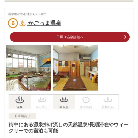
営業時間
営業時間
6:00～10:00、15:00～23:00
温泉地の中心地から
23.4
km
最終受付時間
朝 最終受付9:30、夕 最終受付22:30
かごっま温泉
6
入浴料
1000円(税込)
日帰り温泉詳細へ
泉質
塩化物泉
住所
鹿児島県鹿児島市与次郎1-8-10
車
アクセス
九州自動車道鹿児島ICより車で約19分
公共交通機関
市民文化ホール北口バス停下車徒歩約1分
有料（200台）
駐車場
1000円/1台（バイクは無料）
電話番号
0992532020
駐車場あり
※ 掲載情報は変更になる場合があります。最新の内容はご利用前にご自身でお
街中にある源泉掛け流しの天然温泉!長期滞在やウィー
問合せください。
クリーでの宿泊も可能
※ 料金情報は税込・税抜表記が混ざっております。正しい金額はご利用前にご
自身でお問合せください。