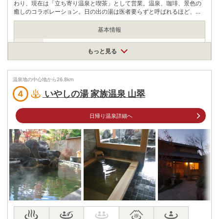
わり、現在は「立ち寄り温泉と喫茶」として営業。温泉、珈琲、景色の
癒しのコラボレーション。日の出の湯は医者要らずと呼ばれるほど、切
り傷、やけど、あせも、神経痛等に効果があると言われている。自噴す
る湯量豊富な源泉掛け流し温泉。
基本情報
営業期間
もっと見る
通年 定休日:火曜日
営業時間
営業時間
10:00～20:00
温泉地の中心地から
26.8
km
最終受付時間
19:30
いやしの湯 家族温泉 山翠
4
入浴料
大人300円 子供150円（3歳～小学生）
日帰り温泉詳細へ
泉質
炭酸水素塩泉
住所
鹿児島県霧島市牧園町宿窪田3698
車
アクセス
溝辺鹿児島空港ICから車で約10分
公共交通機関
日の出温泉バス停下車 徒歩すぐ
駐車場
無料（30台）