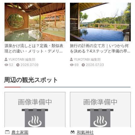
源泉かけ流しとは？定義・類似表
旅行の計画の立て方｜いつから何
現との違い・メリット・デメリッ
を決める？4ステップと準備の早
トを解説
見表
YUKOTABI 編集部
YUKOTABI 編集部
52
2026.07.09
69
2026.07.03
周辺の観光スポット
農土家園
和氣神社