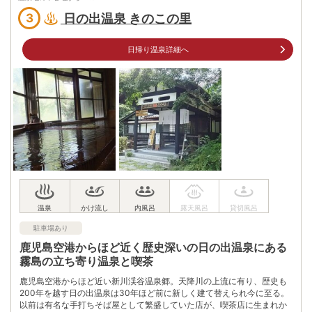
車
アクセス
日の出温泉 きのこの里
3
九州自動車道溝辺鹿児島空港ICから車で約40分
公共交通機関
表木山駅下車 徒歩約11分
日帰り温泉詳細へ
駐車場
無料（20台）
電話番号
0995420111
※ 掲載情報は変更になる場合があります。最新の内容はご利用前にご自身でお
問合せください。
※ 料金情報は税込・税抜表記が混ざっております。正しい金額はご利用前にご
自身でお問合せください。
駐車場あり
鹿児島空港からほど近く歴史深いの日の出温泉にある
霧島の立ち寄り温泉と喫茶
鹿児島空港からほど近い新川渓谷温泉郷。天降川の上流に有り、歴史も
200年を越す日の出温泉は30年ほど前に新しく建て替えられ今に至る。
以前は有名な手打ちそば屋として繁盛していた店が、喫茶店に生まれか