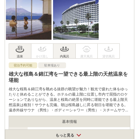
住所
鹿児島県霧島市国分剣之宇都町207-1
車
アクセス
九州自動車道溝辺鹿児島空港ICから国道504号、県道2号を国分
方面へ7km
公共交通機関
JR日豊本線国分駅からタクシーで10分
駐車場
無料（32台）
電話番号
0995452226
宿泊予約可能
駐車場あり
雄大な桜島＆錦江湾を一望できる最上階の天然温泉を
※ 掲載情報は変更になる場合があります。最新の内容はご利用前にご自身でお
問合せください。
堪能
※ 料金情報は税込・税抜表記が混ざっております。正しい金額はご利用前にご
自身でお問合せください。
雄大な桜島＆錦江湾を眺める抜群の眺望が魅力！観光で疲れた体をゆっ
たりと休めることができる。ホテルの最上階に位置し市内で屈指のロケ
ーションでありながら、温泉と桜島の絶景を同時に堪能できる最上階天
然温泉は格別！サウナも完備。朝は桜島越しに昇る朝日を堪能できる。
遠赤外線サウナ （男性）・ボディーシャワー（男性）・スチームサウナ
（女性）もあり。
基本情報
営業期間
もっと見る
通年