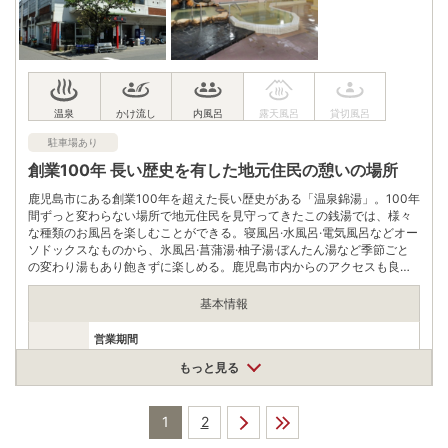
アクセス
九州自動車道溝辺鹿児島空港ICより車で約15分
公共交通機関
JR肥薩線嘉例川駅より妙見路線バス 隼人駅行き(約13分) 石原荘
前 下車スグ
駐車場
無料（50台）
電話番号
0995772111
駐車場あり
※ 掲載情報は変更になる場合があります。最新の内容はご利用前にご自身でお
創業100年 長い歴史を有した地元住民の憩いの場所
問合せください。
※ 料金情報は税込・税抜表記が混ざっております。正しい金額はご利用前にご
鹿児島市にある創業100年を超えた長い歴史がある「温泉錦湯」。100年
自身でお問合せください。
間ずっと変わらない場所で地元住民を見守ってきたこの銭湯では、様々
な種類のお風呂を楽しむことができる。寝風呂·水風呂·電気風呂などオー
ソドックスなものから、氷風呂·菖蒲湯·柚子湯·ぼんたん湯など季節ごと
の変わり湯もあり飽きずに楽しめる。鹿児島市内からのアクセスも良く
交通面でも便利。
基本情報
営業期間
通年 定休日:毎月26日（土日祝の場合翌日）
営業時間
もっと見る
営業時間
5:00～25:00
1
2
大人420円、小学生150円、小学生未満80円
入浴料
※3時間以上の入浴する場合1日入浴代金1000円