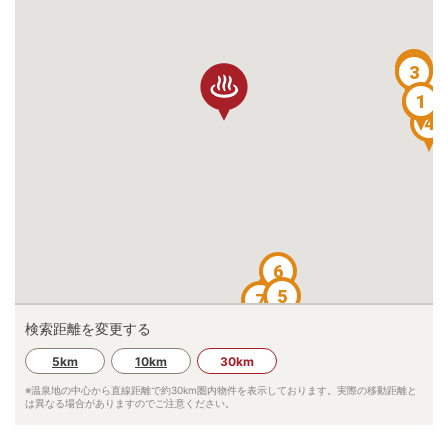
8
3
9
1
2
4
6
10
5
7
検索距離を変更する
5km
10km
30km
※温泉地の中心から直線距離で約
30km
圏内物件を表示しております。実際の移動距離と
は異なる場合がありますのでご注意ください。