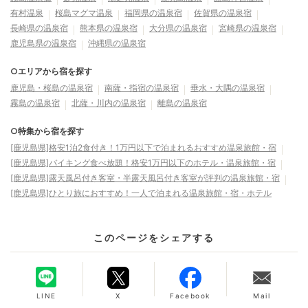
有村温泉
桜島マグマ温泉
福岡県の温泉宿
佐賀県の温泉宿
長崎県の温泉宿
熊本県の温泉宿
大分県の温泉宿
宮崎県の温泉宿
鹿児島県の温泉宿
沖縄県の温泉宿
○エリアから宿を探す
鹿児島・桜島の温泉宿
南薩・指宿の温泉宿
垂水・大隅の温泉宿
霧島の温泉宿
北薩・川内の温泉宿
離島の温泉宿
○特集から宿を探す
[鹿児島県]格安1泊2食付き！1万円以下で泊まれるおすすめ温泉旅館・宿
[鹿児島県]バイキング食べ放題！格安1万円以下のホテル・温泉旅館・宿
[鹿児島県]露天風呂付き客室・半露天風呂付き客室が評判の温泉旅館・宿
[鹿児島県]ひとり旅におすすめ！一人で泊まれる温泉旅館・宿・ホテル
このページをシェアする
LINE
X
Facebook
Mail