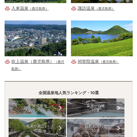
入来温泉
諏訪温泉
（鹿児島県）
（鹿児島県）
吹上温泉（鹿児島県）
祁答院温泉
（鹿児
（鹿児島県）
島県）
全国温泉地人気ランキング・10選
全国 温泉地
泉質が自慢
人気ランキング
10選
散策が楽しい
自然あふれる
10選
10選