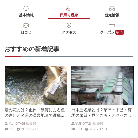
泉質
塩化物泉
基本情報
日帰り温泉
観光情報
住所
鹿児島県鹿児島市下荒田3丁目3-17
口コミ
車
アクセス
クーポン
宿泊
アクセス
荒田八幡駅から車で1分
公共交通機関
おすすめの新着記事
市営バス荒田八幡バス停から徒歩約3分
駐車場
無料（80台）
電話番号
0992543377
※ 掲載情報は変更になる場合があります。最新の内容はご利用前にご自身でお
問合せください。
※ 料金情報は税込・税抜表記が混ざっております。正しい金額はご利用前にご
自身でお問合せください。
湯の花とは？正体・泉質による色
日本三名泉とは？草津・下呂・有
の違いと名湯の温泉地まで徹底解
馬の泉質・見どころ・アクセスを
説
徹底解説
YUKOTABI 編集部
YUKOTABI 編集部
96
2026.07.15
139
2026.07.10