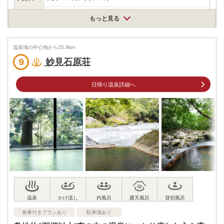
泉質
炭酸水素塩泉
もっと見る
住所
鹿児島県霧島市牧園町宿窪田3606
温泉地の中心地から
25.9
km
車
アクセス
妙見石原荘
9
鹿児島空港より車で約10分
公共交通機関
国分駅より鹿児島交通バス(約30分) 塩浸温泉 下車スグ
日帰り温泉詳細へ
駐車場
無料（25台）
電話番号
0995760007
※ 掲載情報は変更になる場合があります。最新の内容はご利用前にご自身でお
問合せください。
※ 料金情報は税込・税抜表記が混ざっております。正しい金額はご利用前にご
自身でお問合せください。
食事付きプランあり
駐車場あり