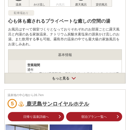
電話番号
0995772255
駐車場あり
※ 掲載情報は変更になる場合があります。最新の内容はご利用前にご自身でお
問合せください。
心も体も癒されるプライベートな癒しの空間の湯
※ 料金情報は税込・税抜表記が混ざっております。正しい金額はご利用前にご
自身でお問合せください。
お風呂はすべて個室づくりとなっておりそれぞれのお部屋ごとに露天風
呂と内湯のある家族温泉。ナトリウム炭酸水素塩泉の源泉かけ流しのお
湯。また飲用する事も可能。霧島市の温泉の中でも最大級の家族風呂を
お楽しみあれ。
基本情報
営業期間
通年
※年に一度だけ温泉設備の点検があり、お休みさせていただく場
合有。
もっと見る
営業時間
営業時間
10:00～25:00（閉館25:00）
温泉地の中心地から
最終受付時間
26.7
km
24:00
鹿児島サンロイヤルホテル
5
貸切露天風呂付内風呂1部屋（小学生以上4名まで/1時間）1800
入浴料
円、2500円、3000円、3500円
日帰り温泉詳細へ
宿泊プラン一覧へ
泉質
炭酸水素塩泉