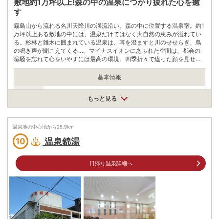
敷地約1万坪以上!森の中の温泉につかり疲れた心を癒
す
霧島山から流れる名川天降川の渓流沿い、森の中に位置する温泉宿。約1
万坪以上ある敷地の中には、温泉だけではなく大自然の恵みが溢れてい
る。杉林と雑木に囲まれている温泉は、耳を澄ますと川のせせらぎ、鳥
の鳴き声が聞こえてくる…。マイナスイオンにあふれた空間は、都会の
喧騒を忘れて心をいやすには最高の環境。四季折々で違った顔を見せる
ので、いつ訪れても全く違った楽しみ方ができるのも魅力的なポイン
ト。鹿児島空港から車で15分、鹿児島市内から高速経由で約45分とアク
基本情報
セスが良く便利。
営業期間
もっと見る
通年
営業時間
営業時間
11:30～15:00
温泉地の中心地から
25.9
km
最終受付時間
13:30
温泉錦湯
10
入浴料
大人1800円、小人900円
日帰り温泉詳細へ
泉質
炭酸水素塩泉
住所
鹿児島県霧島市隼人町嘉例川4376番地
車