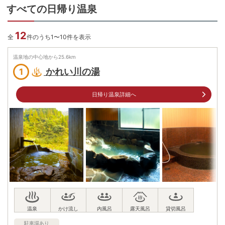
すべての日帰り温泉
12
全
件のうち1〜10件を表示
温泉地の中心地から
25.6
km
かれい川の湯
1
日帰り温泉詳細へ
駐車場あり