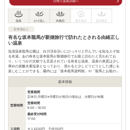
日帰り温泉詳細へ
住所
鹿児島県鹿児島県鹿児島市紫原6-1-18
車
アクセス
九州自動車道鹿児島ICより車で約15分
駐車場あり
公共交通機関
JR指宿枕崎線南鹿児島駅よりタクシーで約5分
有名な坂本龍馬が新婚旅行で訪れたとされる由緒正し
い温泉
駐車場
無料（70台）
塩浸温泉龍馬公園は、白川渓谷沿いにひっそりと佇んでいる知る人ぞ知
る名湯。あの有名な坂本龍馬が新婚旅行でお龍と訪れたと言われてお
電話番号
0992502615
り、いくつかの文献でも言及されている有名な温泉。温泉の泉質は少し
厚めの炭酸水素塩泉となっており、浸かると少しピリピリとした感じを
※ 掲載情報は変更になる場合があります。最新の内容はご利用前にご自身でお
問合せください。
楽しむことができる。園内には「坂本龍馬資料館」や「龍馬とお龍の縁
結びの足湯」など、坂本龍馬に由来した様々な施設が点在している。貴
※ 料金情報は税込・税抜表記が混ざっております。正しい金額はご利用前にご
自身でお問合せください。
重な竜馬に関する資料を見ることができるため、坂本龍馬好きにはたま
基本情報
らない温泉地。
営業期間
定休日:月曜日※月曜日が祝日の場合は、火曜日が休園
営業時間
営業時間
9:00～18:00
最終受付時間
17:00
入浴料
大人4200円、子供150円