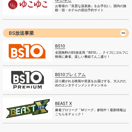
お客様の『良質な温泉旅』をお手伝い。国内の旅
館・宿・ホテルの宿泊予約サイト
BS放送事業
BS10
全国無料のBS放送局『BS10』。クイズにゴルフに
映画に麻雀、楽しい番組てんこ盛り！
BS10プレミアム
語り継がれる映画や音楽をお届けする、大人のた
めのエンタテインメントチャンネル
BEAST X
麻雀プロリーグ「Mリーグ」参戦中！最新情報は
こちらをチェック！