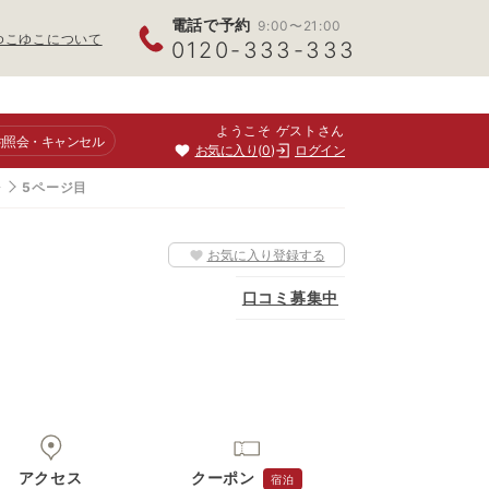
電話で予約
9:00〜21:00
ゆこゆこについて
0120-333-333
ようこそ ゲストさん
約照会
・キャンセル
お気に入り
0
ログイン
湯
5ページ目
お気に入り登録する
口コミ募集中
アクセス
クーポン
宿泊