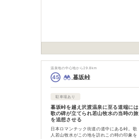
温泉地の中心地から
29.8
km
暮坂峠
45
駐車場あり
暮坂峠を越え沢渡温泉に至る道端には
歌の碑が立てられ若山牧水の当時の旅
を追想させる
日本ロマンチック街道の道中にある峠。歌
人若山牧水がこの地を訪れこの時の印象を