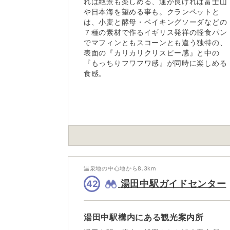
れば絶景も楽しめる、運が良ければ富士山
や日本海を望める事も。クランペットと
は、小麦と酵母・ベイキングソーダなどの
７種の素材で作るイギリス発祥の軽食パン
でマフィンともスコーンとも違う独特の、
表面の『カリカリクリスピー感』と中の
『もっちりフワフワ感』が同時に楽しめる
食感。
温泉地の中心地から
8.3
km
湯田中駅ガイドセンター
42
湯田中駅構内にある観光案内所