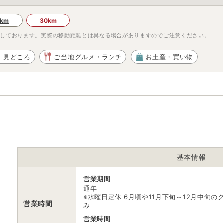
0km
30km
示しております。実際の移動距離とは異なる場合がありますのでご注意ください。
・見どころ
ご当地グルメ・ランチ
お土産・買い物
基本情報
営業期間
通年
※水曜日定休 6月頃や11月下旬～12月中旬
営業時間
み
い
営業時間