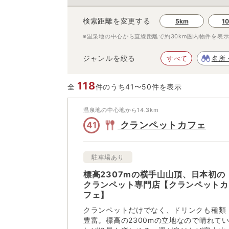
検索距離を変更する
5km
1
※温泉地の中心から直線距離で約
30km
圏内物件を表
ジャンルを絞る
すべて
名所
118
全
件のうち41〜50件を表示
温泉地の中心地から
14.3
km
クランペットカフェ
41
駐車場あり
標高2307mの横手山山頂、日本初の
クランペット専門店【クランペットカ
フェ】
クランペットだけでなく、ドリンクも種類
豊富。標高の2300mの立地なので晴れて