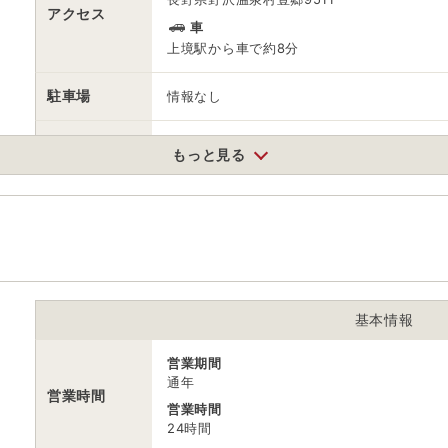
アクセス
車
上境駅から車で約8分
駐車場
情報なし
電話番号
0269852221
もっと見る
※ 掲載情報は変更になる場合があります。最新の内容はご利用前にご自
※ 料金情報は税込・税抜表記が混ざっております。正しい金額はご利用
基本情報
営業期間
通年
営業時間
営業時間
24時間