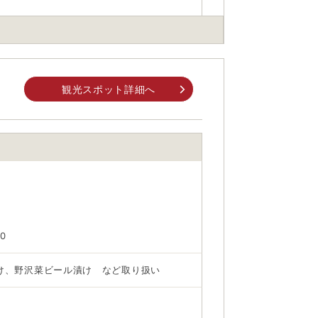
観光スポット詳細へ
身でお問合せください。
前にご自身でお問合せください。
00
け、野沢菜ビール漬け など取り扱い