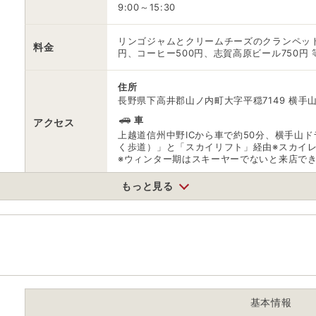
9:00～15:30
リンゴジャムとクリームチーズのクランペット
料金
円、コーヒー500円、志賀高原ビール750円 
住所
長野県下高井郡山ノ内町大字平穏7149 横手
車
アクセス
上越道信州中野ICから車で約50分、横手山
く歩道）」と「スカイリフト」経由※スカイ
※ウィンター期はスキーヤーでないと来店で
もっと見る
無料
駐車場
※横手山ドライブイン駐車場
0269380770
電話番号
※お問合せ先：天橋立駅観光案内所 9:00～18:
※ 掲載情報は変更になる場合があります。最新の内容はご利用前にご自
※ 料金情報は税込・税抜表記が混ざっております。正しい金額はご利用
基本情報