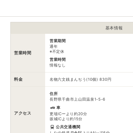
※ 料金情報は税込・税抜表記が混ざっております。正しい金額はご利用
基本情報
営業期間
通年
※不定休
営業時間
営業時間
情報なし
料金
名物六文銭まんぢう(10個) 830円
住所
長野県千曲市上山田温泉1-5-6
車
アクセス
更埴ICーより約20分
坂城ICより約15分
公共交通機関
しなの鉄道戸倉駅よりﾀｸｼｰで5分