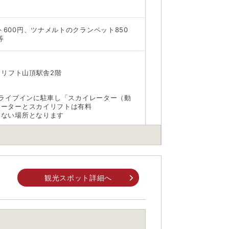
600円、ツナメルトのクランペット850
等
山リフト山頂駅舎2階
ドライブインに駐車し「スカイレーター（動
レーターとスカイリフトは有料
きない場所となります
観光スポット詳細へ
00
身でお問合せください。
前にご自身でお問合せください。