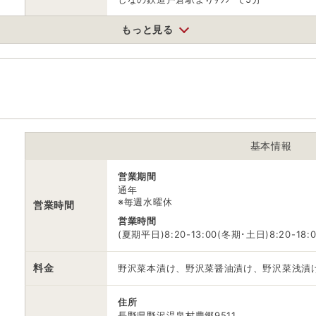
もっと見る
駐車場
情報なし
電話番号
※ 掲載情報は変更になる場合があります。最新の内容はご利用前にご自
※ 料金情報は税込・税抜表記が混ざっております。正しい金額はご利用
基本情報
営業期間
通年
※毎週水曜休
営業時間
営業時間
(夏期平日)8:20-13:00(冬期･土日)8:20-18:
料金
野沢菜本漬け、野沢菜醤油漬け、野沢菜浅漬
住所
長野県野沢温泉村豊郷9511