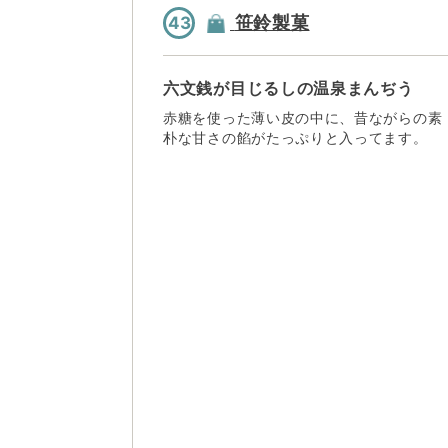
笹鈴製菓
43
六文銭が目じるしの温泉まんぢう
赤糖を使った薄い皮の中に、昔ながらの素
朴な甘さの餡がたっぷりと入ってます。