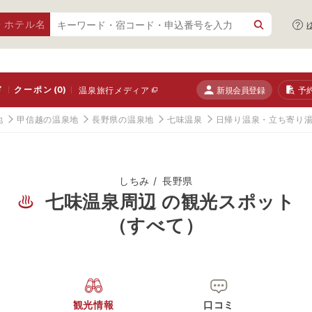
・ホテル名
ド
クーポン
(0)
新規会員登録
予
温泉旅行メディア
地
甲信越の温泉地
長野県の温泉地
七味温泉
日帰り温泉・立ち寄り
しちみ
長野県
七味温泉周辺 の観光スポット
（すべて）
観光情報
口コミ