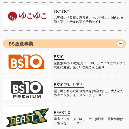
ゆこゆこ
お客様の『良質な温泉旅』をお手伝い。国内の旅
館・宿・ホテルの宿泊予約サイト
BS放送事業
BS10
全国無料のBS放送局『BS10』。クイズにゴルフに
映画に麻雀、楽しい番組てんこ盛り！
BS10プレミアム
語り継がれる映画や音楽をお届けする、大人のた
めのエンタテインメントチャンネル
BEAST X
麻雀プロリーグ「Mリーグ」参戦中！最新情報は
こちらをチェック！