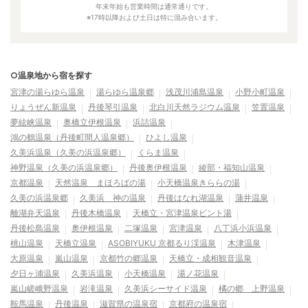
年末年始も営業時間は通常通りです。
※17時以降および土日は特に混み合います。
○温泉地から宿を探す
宮津の湯らゆら温泉
湯らゆら温泉郷
浅茂川浦島温泉
小野小町温泉
りょうぜん新温泉
丹後琴引温泉
北白川天然ラジウム温泉
笠置温泉
夢絃峡温泉
奥橋立伊根温泉
浜詰温泉
鴻の鶴温泉（丹後町間人温泉郷）
ひよし温泉
久美浜温泉（久美の浜温泉郷）
くらま温泉
神野温泉（久美の浜温泉郷）
丹後奥伊根温泉
綾部・福知山温泉
京都温泉
天然温泉 まほろばの湯
小天橋温泉きららの湯
久美の浜温泉郷
久美浜 神の温泉
丹後はなれ湖温泉
蒲井温泉
離湖弁天温泉
丹後木橋温泉
天橋立・宮津温泉ピント湯
丹後松島温泉
奥伊根温泉
二塚温泉
宮津温泉
八丁浜小浜温泉
桃山温泉
天橋立温泉
ASOBIYUKU 京都るり渓温泉
木津温泉
大原温泉
嵐山温泉
京都竹の郷温泉
天橋立・成相観音温泉
夕日ヶ浦温泉
久美浜温泉
小天橋温泉
湯ノ花温泉
嵐山嵯峨野温泉
岩滝温泉
久美浜シーサイド温泉
橘の郷 上野温泉
鞍馬温泉
丹後温泉
滋賀県の温泉宿
京都府の温泉宿