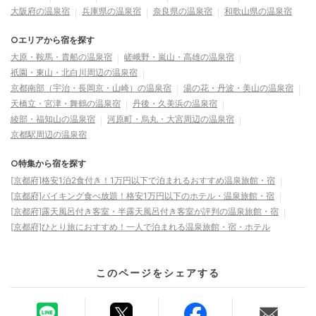
大阪府の温泉宿
兵庫県の温泉宿
奈良県の温泉宿
和歌山県の温泉宿
○エリアから宿を探す
大原・鞍馬・貴船の温泉宿
嵯峨野・嵐山・高雄の温泉宿
祇園・東山・北白川周辺の温泉宿
京都南部（宇治・長岡京・山崎）の温泉宿
湯の花・丹波・美山の温泉宿
天橋立・宮津・舞鶴の温泉宿
丹後・久美浜の温泉宿
綾部・福知山の温泉宿
河原町・烏丸・大宮周辺の温泉宿
京都駅周辺の温泉宿
○特集から宿を探す
[京都府]格安1泊2食付き！1万円以下で泊まれるおすすめ温泉旅館・宿
[京都府]バイキング食べ放題！格安1万円以下のホテル・温泉旅館・宿
[京都府]露天風呂付き客室・半露天風呂付き客室が評判の温泉旅館・宿
[京都府]ひとり旅におすすめ！一人で泊まれる温泉旅館・宿・ホテル
このページをシェアする