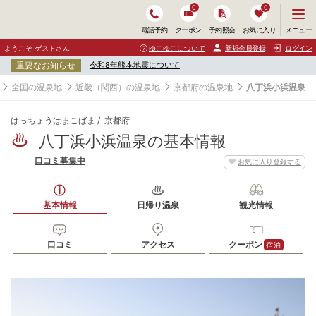
0
0
メ
メニュー
電話予約
クーポン
予約照会
お気に入り
ニ
ュ
ようこそ ゲストさん
ゆこゆこについて
新規会員登録
ログイン
ー
重要なお知らせ
令和8年熊本地震について
を
開
全国の温泉地
近畿（関西）の温泉地
京都府の温泉地
八丁浜小浜温泉
く
はっちょうはまこばま
京都府
八丁浜小浜温泉の基本情報
口コミ募集中
お気に入り登録する
基本情報
日帰り温泉
観光情報
口コミ
アクセス
クーポン
宿泊