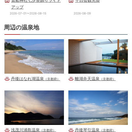
貴船神社七夕笹飾りライト
千日会観光祭
アップ
2026-07-01〜2026-08-15
2026-08-09
周辺の温泉地
丹後はなれ湖温泉
離湖弁天温泉
（京都府）
（京都府）
浅茂川浦島温泉
丹後琴引温泉
（京都府）
（京都府）