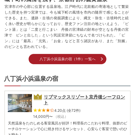
宮津市の中心部に位置する温泉地。江戸時代に北前船の寄港地として繁栄
した歴史を持つ宮津では、今も城下町の風情を市内の随所で感じることが
できる。また、遺跡・古墳の発掘調査により、縄文・弥生・古墳時代と続
く永い歴史が明らかになっており、歴史ファン注目の地といえよう。「ピ
ント湯」とは「二度と行こまい 丹後の宮津縞の財布が空となる丹後の宮
津で ピンと出した」という民謡宮津節にちなんで名づけられた。「ピ
ン」には「最高」「元気」「お金」などと言う諸説があり、また「別嬪」
のピンとも言われている。
八丁浜小浜温泉の宿（1件）一覧へ
八丁浜小浜温泉の宿
リブマックスリゾート京丹後シーフロン
ト
4.20点 (全72件)
14,000
円〜
（税込）
天然温泉をたのしめる客室風呂が好評！料理長のこだわり料理、抜群のビ
ーチロケーションで心に焼き付けるサンセット、心安らぐ客室で憩いのひ
と時を！