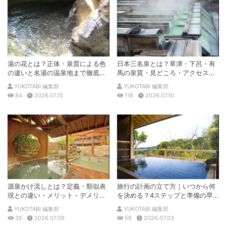
湯の花とは？正体・泉質による色
日本三名泉とは？草津・下呂・有
の違いと名湯の温泉地まで徹底解
馬の泉質・見どころ・アクセスを
説
徹底解説
YUKOTABI 編集部
YUKOTABI 編集部
84
2026.07.15
118
2026.07.10
源泉かけ流しとは？定義・類似表
旅行の計画の立て方｜いつから何
現との違い・メリット・デメリッ
を決める？4ステップと準備の早
トを解説
見表
YUKOTABI 編集部
YUKOTABI 編集部
35
2026.07.09
56
2026.07.03