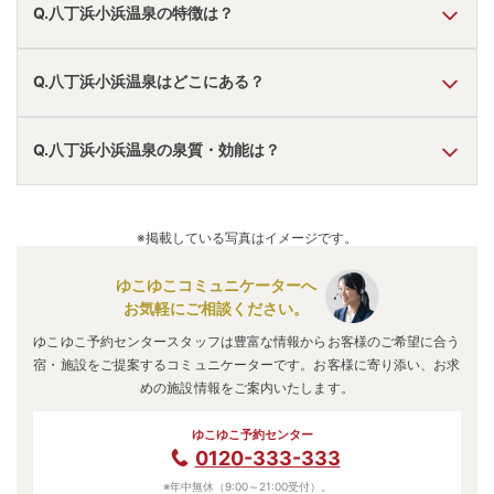
Q.八丁浜小浜温泉の特徴は？
A.
温泉・お湯の特徴は
さらさら
しており、温泉地の雰囲気は
Q.八丁浜小浜温泉はどこにある？
「静か・落ち着いた」
と言われています。
八丁浜小浜温泉
の口コミ情報の詳細は
こちら
。
A.
八丁浜小浜温泉
は、
宮津市
にあります。
Q.八丁浜小浜温泉の泉質・効能は？
車でお越しの方は、京丹後大宮ICから車で約30分。
電車でお越しの方は、網野駅からタクシーで約7分。
八丁浜小浜温泉
のアクセス情報の詳細は
こちら
。
A.
泉質は
塩化物泉
などで、効能は
神経痛、関節痛、婦人病、
胃腸病、皮膚病、便秘
などと言われています。
※掲載している写真はイメージです。
ゆこゆこコミュニケーターへ
お気軽にご相談ください。
ゆこゆこ予約センタースタッフは豊富な情報からお客様のご希望に合う
宿・施設をご提案するコミュニケーターです。お客様に寄り添い、お求
めの施設情報をご案内いたします。
ゆこゆこ予約センター
0120-333-333
※年中無休（9:00～21:00受付）。