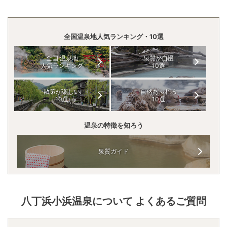
全国温泉地人気ランキング・10選
全国 温泉地
泉質が自慢
人気ランキング
10選
散策が楽しい
自然あふれる
10選
10選
温泉の特徴を知ろう
泉質ガイド
八丁浜小浜温泉
について よくあるご質問