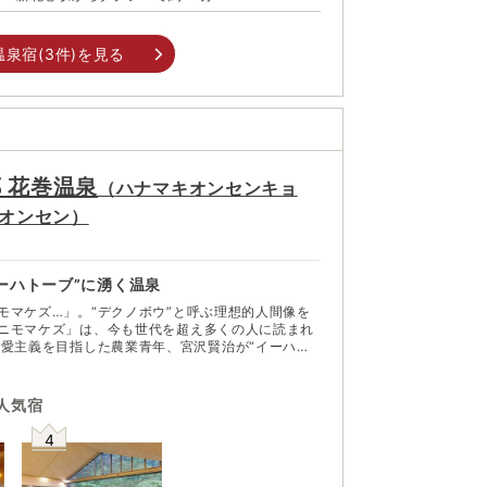
温泉宿(
3
件)を見る
 花巻温泉
（
ハナマキオンセンキョ
オンセン
）
ーハトーブ”に湧く温泉
モマケズ…」。“デクノボウ”と呼ぶ理想的人間像を
ニモマケズ」は、今も世代を超え多くの人に読まれ
れ故郷、岩手県花巻市。その北西部に花巻温泉が湧
る北東北随一の温泉リゾート地。東北自動車道・花
人気宿
光拠点としても便利だ。「慾ハナク決シテ瞋ラズ イ
イル（中略）ソウイウモノニ ワタシハナリタ
4
郷とじっくり向き合う旅もよい。