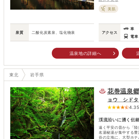
情報を交換し合ったの
美肌
た雰囲気を醸し出し、
旅館が点在している。 周辺には「湯川沼の浮島」や中尊寺から譲渡され
ハスの花などの自然を
策して心にエネルギー
車
たい。
泉質
二酸化炭素泉、塩化物泉
アクセス
電車
温泉地の詳細へ
東北
岩手県
花巻温泉
ョウ シドタ
4.3
渓流沿いに湧く伝
遠く平安の昔から「陸
名湯秘湯が集中する豊
谷の立地に、大型ホテ