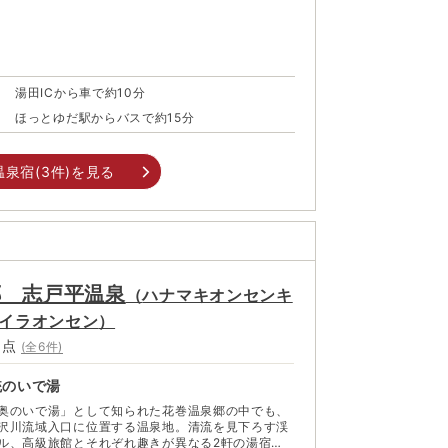
だとか。緑豊かな峡谷に軒を連ねる温泉街はひなび
それが哀愁を深め、風情たっぷり。個性にあふれ る
た
楽しめるスポットも豊富に点在する。自然の中を散
を蓄えた後は、歴史ある温泉でゆっくり疲れを癒し
湯田ICから車で約10分
ほっとゆだ駅からバスで約15分
温泉宿(
3
件)を見る
郷 志戸平温泉
（
ハナマキオンセンキ
イラオンセン
）
5
点
(全
6
件)
統のいで湯
奥のいで湯」として知られた花巻温泉郷の中でも、
沢川流域入口に位置する温泉地。清流を見下ろす渓
ル、高級旅館とそれぞれ趣きが異なる2軒の湯宿が