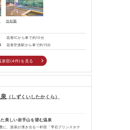
巻
佳松園
花巻ICから車で約10分
車
花巻空港駅から車で約15分
温泉宿(
4
件)を見る
温泉
（
しずくいしたかくら
）
れた美しい岩手山を望む温泉
麓に、源泉が湧き出る一軒宿「雫石プリンスホテ