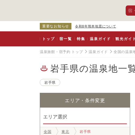
宿
重要なお知らせ
令和8年熊本地震について
トップ
宿一覧
特集
温泉ガイド
観光ガイ
温泉旅館・宿予約 トップ
温泉ガイド
全国の温泉
岩手県の温泉地一
岩手県
エリア・条件変更
エリア選択
全国
東北
岩手県