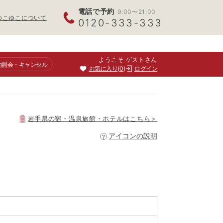
電話で予約
9:00〜21:00
ゆこゆこについて
0120-333-333
ようこそ ゲストさん
約照会
・キャンセル
お気に入り
0
ログイン
岩手県
の宿・温泉旅館・ホテルはこちら＞
アイコンの説明