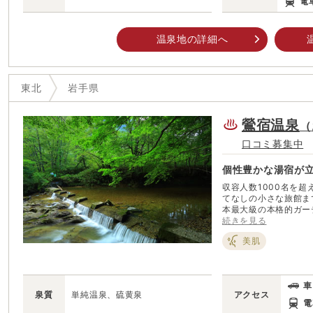
電
温泉地の詳細へ
東北
岩手県
鶯宿温泉
（
口コミ募集中
個性豊かな湯宿が
収容人数1000名を
てなしの小さな旅館まで約1
本最大級の本格的ガー
り、春にはカタクリの
続きを見る
ができます。 温泉街中心部には、足湯の併設された「うぐいす湯の里公
美肌
園」があり、新緑や紅
過ごすことができます
車
泉質
単純温泉、硫黄泉
アクセス
電