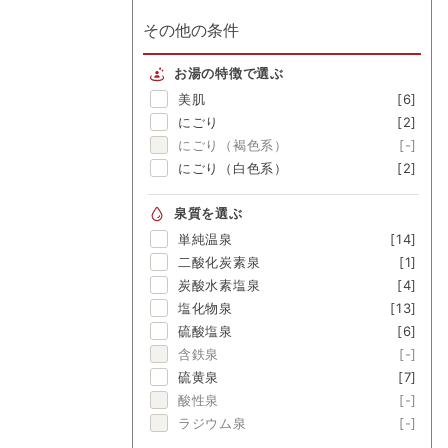
その他の条件
お湯の特徴で選ぶ
美肌
[6]
にごり
[2]
にごり（褐色系）
[-]
にごり（白色系）
[2]
泉質を選ぶ
単純温泉
[14]
二酸化炭素泉
[1]
炭酸水素塩泉
[4]
塩化物泉
[13]
硫酸塩泉
[6]
含鉄泉
[-]
硫黄泉
[7]
酸性泉
[-]
ラジウム泉
[-]