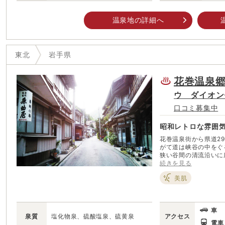
温泉地の詳細へ
東北
岩手県
花巻温泉
ウ ダイオン
口コミ募集中
昭和レトロな雰囲
花巻温泉街から県道29
がて道は峡谷の中をぐ
狭い谷間の清流沿いに広がる温泉地。 細い
り共同浴場が十数軒立
続きを見る
自然豊かな環境は、新
美肌
が不思議に感じられる
る。 明治～昭和にかけて湯治場として自炊客で賑わったが、現在は温泉通
に好まれる大人の隠れ
きる。早春には北限の
車
泉質
塩化物泉、硫酸塩泉、硫黄泉
アクセス
電車