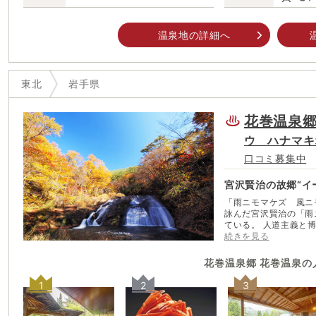
温泉地の詳細へ
東北
岩手県
花巻温泉郷
ウ ハナマキ
口コミ募集中
宮沢賢治の故郷“イ
「雨ニモマケズ 風ニ
詠んだ宮沢賢治の「雨
ている。 人道主義と博愛主義を目指した農業青年、宮沢賢治が“イーハト
ーブ”と名付けた生ま
続きを見る
く。 現在は桜や松の並木が整備され、賢治が設計した日時計花壇のあるロ
ーズガーデンを隣接す
花巻温泉郷 花巻温泉
の
巻ICからも近く、観
ツモシズカニワラッテ
1
2
3
イ」。賢治が愛した故