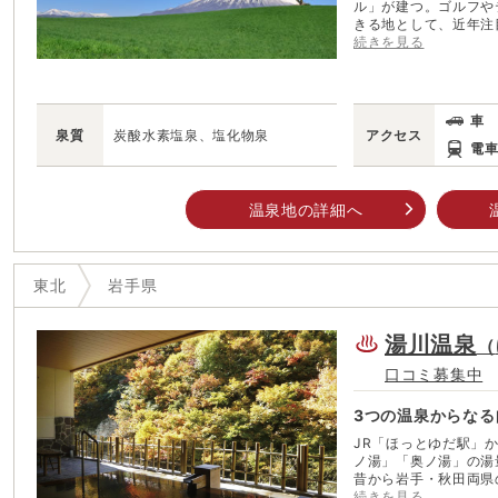
ル」が建つ。ゴルフや
きる地として、近年注
にゆったりと温泉に浸
続きを見る
水を原料またはモチーフ
ホテルから望むのが岩
高約2038ｍの山で
「南部富士」としても
車
る姿は悠然かつ毅然とした「
泉質
炭酸水素塩泉、塩化物泉
アクセス
れているように見える
電
信仰の対象であり、岩
眺めながら、高原リゾ
温泉地の詳細へ
東北
岩手県
湯川温泉
（
口コミ募集中
3つの温泉からなる
JR「ほっとゆだ駅」
ノ湯」「奥ノ湯」の湯
昔から岩手・秋田両県
知られる有名な温泉。 各地より多くの湯治客が訪れては交流を深めては
続きを見る