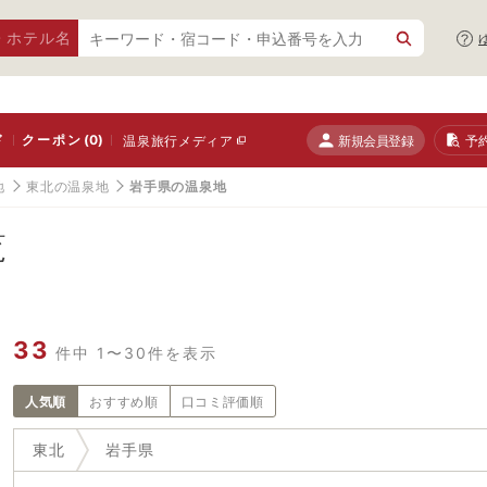
・ホテル名
ド
クーポン
(0)
新規会員登録
予
温泉旅行メディア
地
東北の温泉地
岩手県の温泉地
覧
33
件中 1〜30件を表示
人気順
おすすめ順
口コミ評価順
東北
岩手県