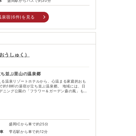
車
盛岡駅からバスで約30分
温泉宿(
6
件)を見る
おうしゅく
）
立ち並ぶ里山の温泉郷
超える温泉リゾートホテルから、心温まる家庭的おも
8軒の湯宿が立ち並ぶ温泉郷。 地域には、日
デニング公園の「フラワー＆ガーデン森の風」もあ
群生地や野草を楽しみながら鴬の鳴き声を聞くこと
葉などの四季を感じながら、やすらぎのひとときを
。
盛岡ICから車で約25分
車
雫石駅から車で約12分