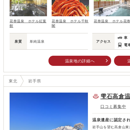
花巻温泉 ホテル紅葉
花巻温泉 ホテル千秋
花巻温泉 ホテル花
館
閣
車
泉質
単純温泉
アクセス
電
温泉地の詳細へ
東北
岩手県
雫石高倉
口コミ募集中
温泉遺産に認定さ
岩手山を望む高倉山東