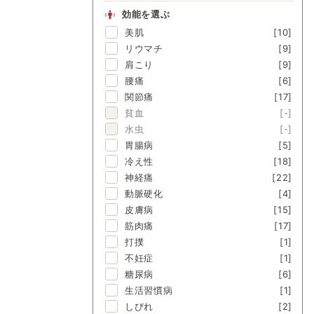
効能を選ぶ
美肌
[10]
リウマチ
[9]
肩こり
[9]
腰痛
[6]
関節痛
[17]
貧血
[-]
水虫
[-]
胃腸病
[5]
冷え性
[18]
神経痛
[22]
動脈硬化
[4]
皮膚病
[15]
筋肉痛
[17]
打撲
[1]
不妊症
[1]
糖尿病
[6]
生活習慣病
[1]
しびれ
[2]