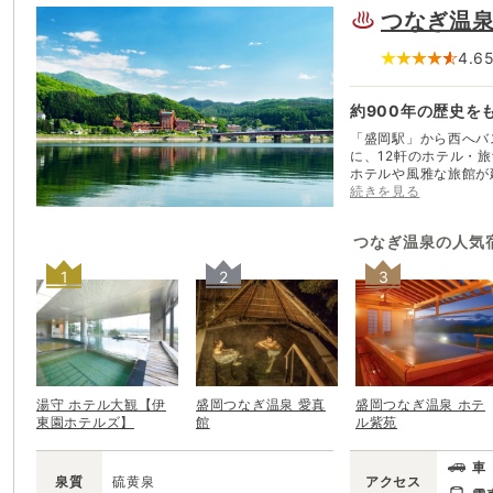
つなぎ温
4.6
約900年の歴史を
「盛岡駅」から西へバ
に、12軒のホテル・旅館が軒を並
ホテルや風雅な旅館が
ン、ルアーフィッシン
続きを見る
ぎ広場」は、湖と岩手山の美し
れる歴史ある温泉だが
つなぎ温泉
の人気
岡の奥座敷」として親
も便利。小岩井農場や
1
2
3
も目立つ活気ある温泉
湯守 ホテル大観【伊
盛岡つなぎ温泉 愛真
盛岡つなぎ温泉 ホテ
東園ホテルズ】
館
ル紫苑
車
泉質
硫黄泉
アクセス