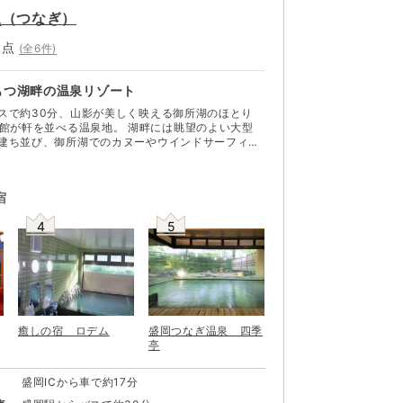
泉
（
つなぎ
）
5
点
(全
6
件)
もつ湖畔の温泉リゾート
スで約30分、山影が美しく映える御所湖のほとり
べる温泉地。 湖畔には眺望のよい大型
建ち並び、御所湖でのカヌーやウインドサーフィ
グなどのレジャー施設も充実。湖畔にある「手つな
い山並みを一望できる。 開湯900年といわ
、現在では温泉リゾートといった趣きが強い。「盛
宿
しまれ、田沢湖・十和田湖方面への観光拠点として
雫石スキー場も日帰り圏内で、家族連れや若者の姿
4
5
地として人気がある。
癒しの宿 ロデム
盛岡つなぎ温泉 四季
亭
盛岡ICから車で約17分