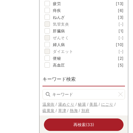
疲労
[13]
痔疾
[6]
ねんざ
[3]
気管支炎
[-]
肝臓病
[1]
ぜんそく
[-]
婦人病
[10]
ダイエット
[-]
便秘
[2]
高血圧
[5]
キーワード検索
温泉街
湯めぐり
秘湯
美肌
にごり
硫黄泉
草津
熱海
別府
再検索(33)