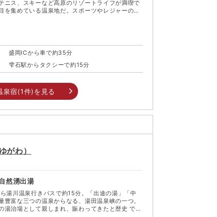
テニス、スキーなど高原のリゾートライフが満喫で
目を集めている温泉地だ。スポーツやレジャーの後
かれば体の中からリフレッシュでき、売店では温泉
とした様々なグッズも用意されている。 そして、
手のシンボル、岩手山。奥羽山脈北部にそびえる標
、2つの外輪山からなる複式火山。盛岡側から見る姿は
名高い均整のとれた「表岩手」、松尾村方面から見
盛岡ICから車で約35分
裏岩手」と呼ばれている。 富士山の片裾が削
ことから、別名「南部片富士」とも。古くから山岳
車
雫石駅からタクシーで約15分
手の人々の心の故郷でもあった岩手山の美しい姿を
ートで心も体もリセットしたい。
温泉宿(
1
件)を見る
ゆがわ
）
自然湧出湯
から湯川温泉行きバスで約15分。「出途の湯」「中
量豊富な三つの温泉からなる、湯田温泉峡の一つ。
の湯治場として親しまれ、賑わってきたと歴史 でも
、