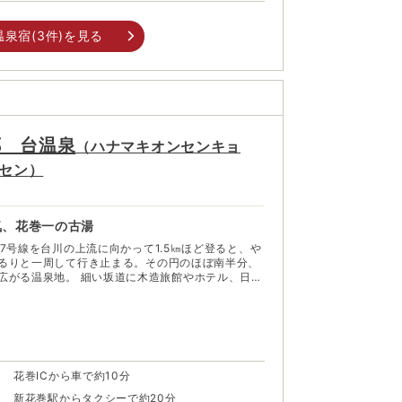
温泉宿(
3
件)を見る
郷 台温泉
（
ハナマキオンセンキョ
セン
）
気、花巻一の古湯
7号線を台川の上流に向かって1.5㎞ほど登ると、や
るりと一周して行き止まる。その円のほぼ南半分、
坂道に木造旅館やホテル、日帰
ち並ぶ昭和レトロな温泉街。緑深い山々に囲まれた
幹線新花巻駅まで約20分ほどというアクセスの良さ
ほど静かで、ノスタルジックな雰囲気に満ちてい
家的な雰囲気でゆったり逗留しながら温泉を堪能で
山野草が咲く宝庫としてハイキング客が集まる。
花巻ICから車で約10分
新花巻駅からタクシーで約20分