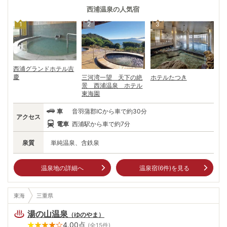
左は渥美の両半島。そのはるか向こうには太平洋の大海原。万葉集に登場
する歌碑をめぐる「万葉の小径」を歩きながら、古の人々が愛した景勝を
西浦温泉
の人気宿
じっくりとかみ締める。 散策後は、真っ赤に染まる夕景色を眺めながら
1
2
3
の湯浴み。知多半島の向こうに沈み行く夕日に、1日の疲れが癒やされて
いく。翌朝は渥美半島から昇る朝日とともに、新しい1日を始めたい。
西浦グランドホテル吉
慶
三河湾一望 天下の絶
ホテルたつき
景 西浦温泉 ホテル
東海園
車
音羽蒲郡ICから車で約30分
アクセス
電車
西浦駅から車で約7分
泉質
単純温泉、含鉄泉
温泉地の詳細へ
温泉宿(
6
件)を見る
東海
三重県
湯の山温泉
（
ゆのやま
）
4.00
点
(全
15
件)