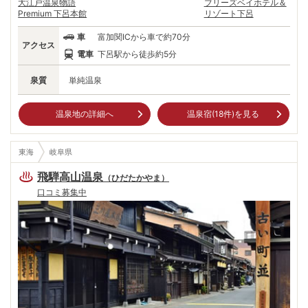
大江戸温泉物語
ブリーズベイホテル＆
Premium 下呂本館
リゾート下呂
車
富加関ICから車で約70分
アクセス
電車
下呂駅から徒歩約5分
泉質
単純温泉
温泉地の詳細へ
温泉宿(
18
件)を見る
東海
岐阜県
飛騨高山温泉
（
ひだたかやま
）
口コミ募集中