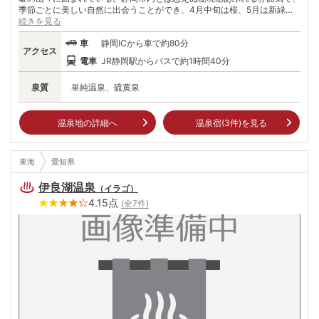
季節ごとに美しい自然に出会うことができ、4月中旬は桜、5月は新緑、1
1月は紅葉を楽しめる。周辺には安倍の大滝、大谷崩れなどの景勝地も多
続きを見る
い。信玄の隠し湯の一つと言われ、長い歴史を肌で感じることができる。
車
静岡ICから車で約80分
駿河国出身の徳川家康や、息子徳川秀忠の名が湯治記録に残されている。
アクセス
当時は金山もあり、慶長小判はここの金から鋳造されたという。2017年
電車
JR静岡駅からバスで約1時間40分
には環境省によって国民温泉保養地にも指定された。
泉質
単純温泉、硫黄泉
温泉地の詳細へ
温泉宿(
3
件)を見る
東海
愛知県
伊良湖温泉
（
イラゴ
）
4.15
点
(全
7
件)