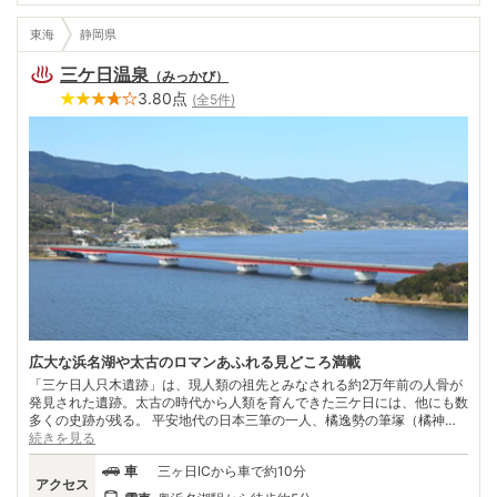
東海
静岡県
三ケ日温泉
（
みっかび
）
3.80
点
(全
5
件)
広大な浜名湖や太古のロマンあふれる見どころ満載
「三ケ日人只木遺跡」は、現人類の祖先とみなされる約2万年前の人骨が
発見された遺跡。太古の時代から人類を育んできた三ケ日には、他にも数
多くの史跡が残る。 平安地代の日本三筆の一人、橘逸勢の筆塚（橘神
社）や、平安時代の様式で造られた鎌倉初期の庭園を持つ摩訶耶寺、足
続きを見る
利、織田、豊臣、徳川各将軍に献上された納豆で有名な大福寺など歴史的
車
三ヶ日ICから車で約10分
名所が点在。 また湖畔に出れば、「ダイダラボッチ伝説」で有名な礫島
アクセス
や、「二条の掛け橋」の向こうに広がる浜名湖の景観が美しい猪鼻湖神社