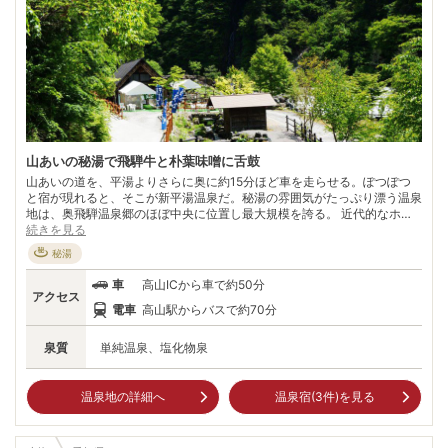
山あいの秘湯で飛騨牛と朴葉味噌に舌鼓
山あいの道を、平湯よりさらに奥に約15分ほど車を走らせる。ぽつぽつ
と宿が現れると、そこが新平湯温泉だ。秘湯の雰囲気がたっぷり漂う温泉
地は、奥飛騨温泉郷のほぼ中央に位置し最大規模を誇る。 近代的なホテ
ルが建つ一方で、白壁に格子といった昔ながらの建築様式をそのまま残す
続きを見る
老舗旅館も。食膳を飾るのは、名産の飛騨牛と朴葉（ほうば）味噌。ご存
秘湯
知、飛騨牛は刺身やしゃぶしゃぶで堪能。 朴葉味噌は朴の葉の上に地味
噌と山菜、キノコなどを乗せそのまま炙って食べる郷土料理で、香ばしい
車
高山ICから車で約50分
香りがたまらない。宿によっては「飛騨牛の朴葉味噌焼き」で、飛騨の味
アクセス
覚を贅沢に楽しめる。名湯と郷土の味で秘湯気分に酔いしれる。
電車
高山駅からバスで約70分
泉質
単純温泉、塩化物泉
温泉地の詳細へ
温泉宿(
3
件)を見る