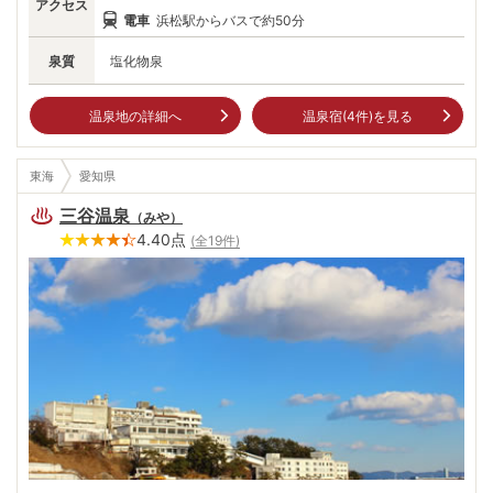
アクセス
電車
浜松駅からバスで約50分
泉質
塩化物泉
温泉地の詳細へ
温泉宿(
4
件)を見る
東海
愛知県
三谷温泉
（
みや
）
4.40
点
(全
19
件)