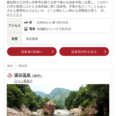
愛知県の三河湾と伊勢湾を隔てる形で伸びる知多半島に位置し、この2つ
の湾を東西にひかえる海岸線に湧く温泉地。半島の先ということもあり、
大きな繁華街などはないが、どこか懐かしい静かな雰囲気が漂う。 目の
前には白砂の美しい「山海海水浴場」が広がり、比較的混雑も少ないため
続きを見る
家族やグループでゆったりと過ごしたい方におすすめ。夏以外にも周辺で
車
古布ICから車で約10分
は、春は潮干狩り、秋はみかん狩り、冬から春にかけてはいちご狩りと、
アクセス
四季を通じて様々なレジャーが楽しめる。 露天風呂に浸かって美しい伊
電車
内海駅からバスで約10分
勢湾の景色を眺めながら穏やかな波音に癒される。
泉質
塩化物泉
温泉地の詳細へ
温泉宿(
2
件)を見る
東海
愛知県
湯谷温泉
（
ゆや
）
口コミ募集中