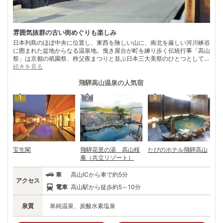
雰囲気抜群の古い街めぐりも楽しみ
日本列島のほぼ中央に位置し、東西を険しい山に、南北を厳しい河川峡谷
に囲まれた盆地からなる温泉地。曳き屋台が町を練り歩く伝統行事「高山
祭」は京都の祇園祭、秩父夜まつりと並ぶ日本三大美祭のひとつとして全
国的に知られ、ユネスコ無形文化遺産に登録されている。 彫刻や染物な
続きを見る
ど匠の技を伝える優れた工芸品の産地としても有名で、日本遺産に「飛騨
匠の技とこころ」として認定されています。 昔懐かしい町家や造り酒屋
飛騨高山温泉
の人気宿
が軒を連ねる風情ある町並みが魅力の高山は、様々な史跡や文化財が残る
1
2
3
歴史の町であり、別名「飛騨の小京都」とも呼ばれる。また、縄文時代の
遺跡が非常に多く、太古の昔から文化が開かれていた事が伺えるのも興味
深い。
宝生閣
飛騨花里の湯 高山桜
たびのホテル飛騨高山
庵（共立リゾート）
車
高山ICから車で約5分
アクセス
電車
高山駅から徒歩約5～10分
泉質
単純温泉、炭酸水素塩泉