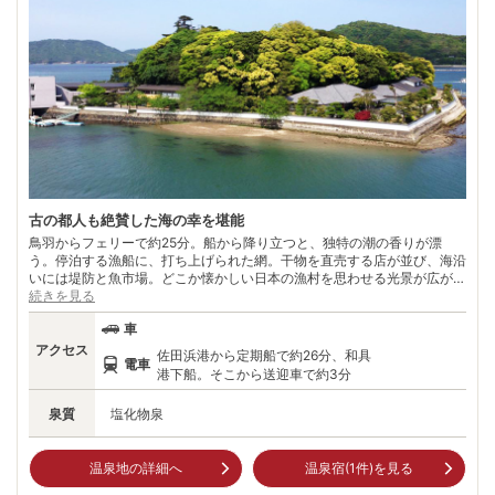
古の都人も絶賛した海の幸を堪能
鳥羽からフェリーで約25分。船から降り立つと、独特の潮の香りが漂
う。停泊する漁船に、打ち上げられた網。干物を直売する店が並び、海沿
いには堤防と魚市場。どこか懐かしい日本の漁村を思わせる光景が広が
る。 伊勢湾の入り口に位置する鳥羽湾内に浮かぶ最大の島、答志島。古
続きを見る
くから、潮流の関係で身の引き締まった魚介が獲れる“海産物の宝庫”とし
車
て知られている。「釧著く手節（たふし＝答志）の崎に今日もかも 大宮
人の玉藻刈るらむ」と詠んだのは柿本人麻呂。 平城京跡からも答志の地
アクセス
佐田浜港から定期船で約26分、和具
電車
名が書かれた木簡が発掘されたとか。伊勢エビや鮑はもちろん、粒の大き
港下船。そこから送迎車で約3分
なちりめんは他では味わえない絶品。豪快な漁師の味に、思わず胸が躍
る。
泉質
塩化物泉
温泉地の詳細へ
温泉宿(
1
件)を見る