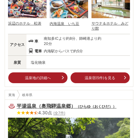
客が絶景を楽しむ場所である。
浜辺のホテル 松涛
サウナ＆ホテル みど
内海温泉 いち豆
り館
南知多ICより約8分、師崎港より約
車
20分
アクセス
電車
内海駅からバスで約5分
泉質
塩化物泉
温泉地の詳細へ
温泉宿(
5
件)を見る
東海
岐阜県
平湯温泉（奥飛騨温泉郷）
（
ひらゆ（おくひだ）
）
4.30
点
(全
7
件)