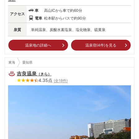
車
高山ICから車で約60分
アクセス
電車
松本駅からバスで約90分
泉質
単純温泉、炭酸水素塩泉、塩化物泉、硫黄泉
温泉地の詳細へ
温泉宿(
4
件)を見る
東海
愛知県
吉良温泉
（
きら
）
4.35
点
(全
18
件)