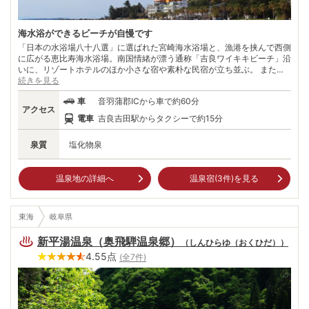
海水浴ができるビーチが自慢です
「日本の水浴場八十八選」に選ばれた宮崎海水浴場と、漁港を挟んで西側
に広がる恵比寿海水浴場。南国情緒が漂う通称「吉良ワイキキビーチ」沿
いに、リゾートホテルのほか小さな宿や素朴な民宿が立ち並ぶ。 また吉
良町は「忠臣蔵」で有名な吉良上野介ゆかりの地。悪役として描かれるこ
続きを見る
との多い上野介だが、吉良町では領民から厚い信頼を得ていた名君だった
車
音羽蒲郡ICから車で約60分
とか。塩田開発や治水などの善政を施し、一晩で築いたという約180mの
アクセス
「黄金堤」は今も健在。 非業に倒れた殿様を慕うように、春には桜が咲
電車
吉良吉田駅からタクシーで約15分
き乱れる。菩提寺「華厳寺」など、数多く残る上野介にまつわる史跡。
「忠臣蔵」のもう1人の主役の生涯を見つめ直してみるのもよい。
泉質
塩化物泉
温泉地の詳細へ
温泉宿(
3
件)を見る
東海
岐阜県
新平湯温泉（奥飛騨温泉郷）
（
しんひらゆ（おくひだ）
）
4.55
点
(全
7
件)