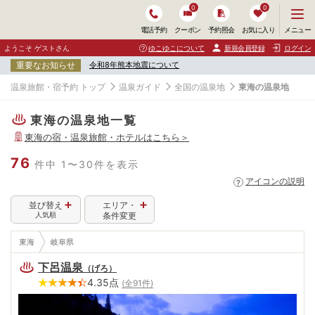
0
0
メ
メニュー
電話予約
クーポン
予約照会
お気に入り
ニ
ュ
ようこそ ゲストさん
ゆこゆこについて
新規会員登録
ログイン
ー
重要なお知らせ
令和8年熊本地震について
を
開
温泉旅館・宿予約 トップ
温泉ガイド
全国の温泉地
東海の温泉地
く
東海の温泉地一覧
東海
の宿・温泉旅館・ホテルはこちら＞
76
件中 1〜30件を表示
アイコンの説明
並び替え
エリア・
人気順
条件変更
東海
岐阜県
下呂温泉
（
げろ
）
4.35
点
(全
91
件)