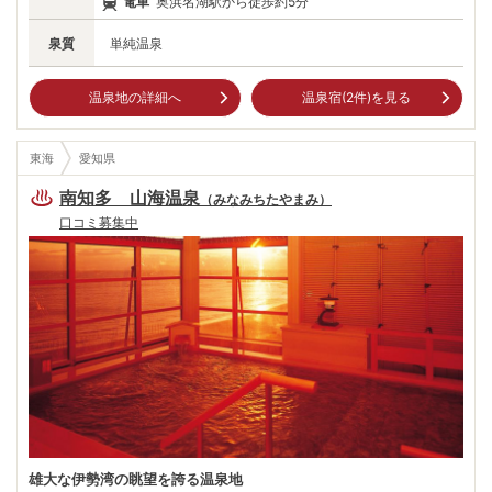
電車
奥浜名湖駅から徒歩約5分
などの名勝も並ぶ。2万年以上の年月をかけて刻まれた自然と人類の足跡
を、一つ一つ丁寧にめぐりたい。
泉質
単純温泉
温泉地の詳細へ
温泉宿(
2
件)を見る
東海
愛知県
南知多 山海温泉
（
みなみちたやまみ
）
口コミ募集中
雄大な伊勢湾の眺望を誇る温泉地