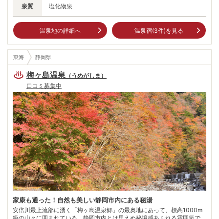
泉質
塩化物泉
温泉地の詳細へ
温泉宿(
3
件)を見る
東海
静岡県
梅ヶ島温泉
（
うめがしま
）
口コミ募集中
家康も通った！自然も美しい静岡市内にある秘湯
安倍川最上流部に湧く「梅ヶ島温泉郷」の最奥地にあって、標高1000m
級の山々に囲まれている。静岡市内とは思えぬ秘境感あふれる雰囲気で、