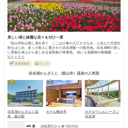
美しい湖と綺麗な花々をぜひ一度
「舘山寺松山穏し湖を来て ここは小春の入江さざなみ」と詠んだ北原白
秋をはじめ、多くの歌人に愛された浜名湖随一の観光地。浜名湖畔の美し
い景観を湖上から楽しめる遊覧船の発着地。 他にも遊園地や動物園、四
季折々の花々が出迎えてくれるフラワーパークなどのレジャー施設が揃
続きを見る
い、家族連れを中心に活気のある温泉地として人気。 存分に体を動かし
温泉街散策
にごり
て楽しんだ後は温泉で疲れを取り、ウナギをはじめとする浜名湖の魚介類
に舌鼓。潮風を感じながら、家族や大切な人との休日を過ごしませんか。
浜名湖かんざんじ（舘山寺）温泉
の人気宿
1
2
3
浜名湖かんざんじ温
ホテル鞠水亭
ホテルウェルシーズン
泉 嵐の館
浜名湖
車
浜松西ICから車で約15分