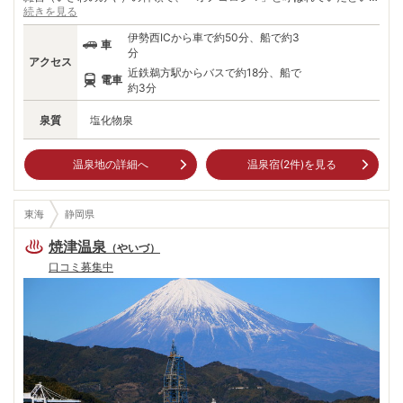
う。 江戸時代からは風待ちをする船の避難港として栄え、現在は近郊に
続きを見る
一大レジャースポット・志摩スペイン村ができるなど観光化が進み、風光
伊勢西ICから車で約50分、船で約3
明媚なリゾートアイランドとなっている。 島内には渡鹿野園地や美しい
車
分
白砂が続くパールビーチなどの観光スポットが整備され、1年中多くの観
アクセス
光客が訪れる。のんびりとリゾート気分を味わうもよし、周辺の観光スポ
近鉄鵜方駅からバスで約18分、船で
電車
ットをめぐる拠点としてもよし。小さいながら多彩な旅を楽しめる魅力満
約3分
点の島だ。
泉質
塩化物泉
温泉地の詳細へ
温泉宿(
2
件)を見る
東海
静岡県
焼津温泉
（
やいづ
）
口コミ募集中