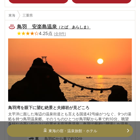
東海
三重県
鳥羽 安楽島温泉
（
とば あらしま
）
4.25
点
(全
8
件)
鳥羽湾を眼下に望む絶景と夫婦岩が見どころ
太平洋に面した海辺の温泉街道とも言える国道42号線がつなぐ、9つの湯
処を持つ鳥羽温泉郷。そのうちのひとつが鳥羽駅から車で約10分、眺望
良好な小高い丘の上に位置する安楽島温泉。鳥羽で最初に開湯した温泉。
見下ろす伊勢湾の沖に浮かぶ離島の中には、ミステリー作家の江戸川乱歩
続きを見る
東海
の宿・温泉旅館・ホテル
の著書『パノラマ島奇譚』の舞台とされる島もあるという。また早逝の小
車
鳥羽ICから車で約10分
説家、梶井基次郎の幸福な少年時代の思い出をつづった『海』という作品