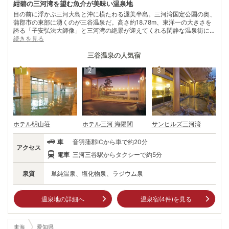
紺碧の三河湾を望む魚介が美味い温泉地
目の前に浮かぶ三河大島と沖に横たわる渥美半島。三河湾国定公園の奥、
蒲郡市の東部に湧くのが三谷温泉だ。高さ約18.78m、東洋一の大きさを
誇る「子安弘法大師像」と三河湾の絶景が迎えてくれる閑静な温泉街に、
最近新たな魅力が加わった。 九州ハウステンボスの運営する「ラグーナ
続きを見る
テンボス」。アミューズメントやショッピング、温泉にプールも楽しめる
総合テーマパークだ。 地元の人たちも通うという「おさかな市場」に
三谷温泉
の人気宿
は、名物「大あさり」など三河湾の新鮮な海の幸が勢ぞろい。潮の香ばし
1
2
3
い香りと味覚が、口の中いっぱいに広がっていく。
ホテル明山荘
ホテル三河 海陽閣
サンヒルズ三河湾
車
音羽蒲郡ICから車で約20分
アクセス
電車
三河三谷駅からタクシーで約5分
泉質
単純温泉、塩化物泉、ラジウム泉
温泉地の詳細へ
温泉宿(
4
件)を見る
東海
愛知県