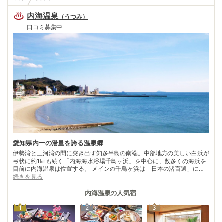
内海温泉
（
うつみ
）
口コミ募集中
愛知県内一の湯量を誇る温泉郷
伊勢湾と三河湾の間に突き出す知多半島の南端。中部地方の美しい白浜が
弓状に約1㎞も続く「内海海水浴場千鳥ヶ浜」を中心に、数多くの海浜を
目前に内海温泉は位置する。 メインの千鳥ヶ浜は「日本の渚百選」にも
選ばれるほど水質が良く、海浜植物の群生がみられる渚ならではの自然も
続きを見る
守られている。夏には大勢の海水浴客で賑わいを見せる。 このあたりは
明治初期、潮湯治の場所として開かれた内海海水浴場がある場所としても
内海温泉
の人気宿
知られている。近隣に存在する内海・山海・豊浜は「南知多温泉郷」と呼
1
2
3
ばれ、国道247号線の海岸沿いに温泉宿が多数点在。伊勢湾の美しい海景
色を一望できることも魅力のひとつで、特に夕陽が沈む時間は多くの観光