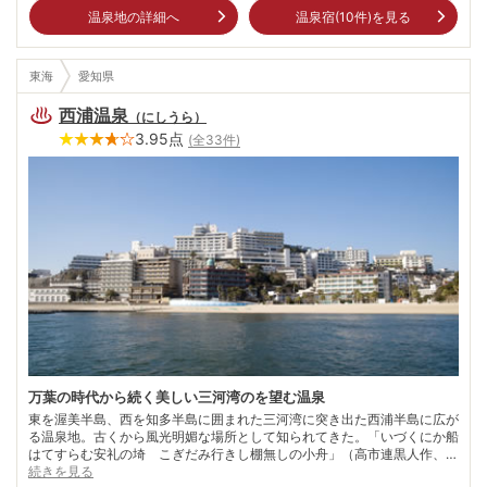
温泉地の詳細へ
温泉宿(
10
件)を見る
東海
愛知県
西浦温泉
（
にしうら
）
3.95
点
(全
33
件)
万葉の時代から続く美しい三河湾のを望む温泉
東を渥美半島、西を知多半島に囲まれた三河湾に突き出た西浦半島に広が
る温泉地。古くから風光明媚な場所として知られてきた。「いづくにか船
はてすらむ安礼の埼 こぎだみ行きし棚無しの小舟」（高市連黒人作、万
葉集収）。 穏やかな海に松島や沖島といった小島が浮かぶ。右に知多、
続きを見る