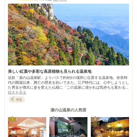
美しい紅葉や多彩な高原植物も見られる温泉地
近鉄「湯の山温泉駅」よりバスで約8分の場所に位置する温泉地。奈良時
代の開湯以来、興亡の歴史を紡いできた。江戸時代には、心中しようとし
た男女が僧兵に姿を変えた仏様に「この温泉に浸かれば気持ちも変わる」
と諭され、心中を思いとどまったという伝説が残る。 2人がその後、三嶽
続きを見る
寺に折鶴を奉納したことから「恋結び折鶴伝説」として語り継がれ、今で
美肌
も折鶴を奉納する恋人たちが多いという。御在所岳山麓のハイキングコー
スでは、多彩な高山植物はもちろん特別天然記念物のニホンカモシカなど
湯の山温泉
の人気宿
の野生動物にも出合えるとか。 悠久の歴史を刻む古湯に身をひたせば、
伝説の中の男女のように気持ちが和らいでいくのを実感するに違いない。
1
2
3