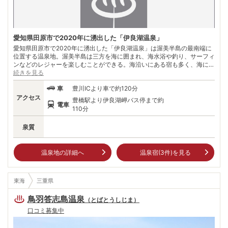
愛知県田原市で2020年に湧出した「伊良湖温泉」
愛知県田原市で2020年に湧出した「伊良湖温泉」は渥美半島の最南端に
位置する温泉地。渥美半島は三方を海に囲まれ、海水浴や釣り、サーフィ
ンなどのレジャーを楽しむことができる。海沿いにある宿も多く、海に沈
む美しい夕陽や、晴れた日の星空など、温泉に浸かりながら自然を感じゆ
続きを見る
ったり過ごすことができる。
車
豊川ICより車で約120分
アクセス
豊橋駅より伊良湖岬バス停まで約
電車
110分
泉質
温泉地の詳細へ
温泉宿(
3
件)を見る
東海
三重県
鳥羽答志島温泉
（
とばとうしじま
）
口コミ募集中