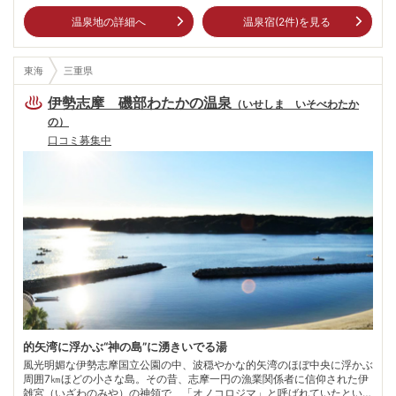
温泉地の詳細へ
温泉宿(
2
件)を見る
東海
三重県
伊勢志摩 磯部わたかの温泉
（
いせしま いそべわたか
の
）
口コミ募集中
的矢湾に浮かぶ“神の島”に湧きいでる湯
風光明媚な伊勢志摩国立公園の中、波穏やかな的矢湾のほぼ中央に浮かぶ
周囲7㎞ほどの小さな島。その昔、志摩一円の漁業関係者に信仰された伊
雑宮（いざわのみや）の神領で、「オノコロジマ」と呼ばれていたとい