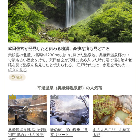
武田信玄が発見したと伝わる秘湯。豪快な滝も見どころ
乗鞍岳の北麓、標高約1230mの山中に開けた温泉地。奥飛騨温泉郷の中
で最も古い歴史を持ち、武田信玄が飛騨に攻め入った時に湯で傷を治す老
猿を見て温泉を発見したと伝えられる。 江戸時代には、参勤交代の大名
が道中の疲れを癒したとか。現在はバスターミナルの周辺に飲食店や土産
続きを見る
物屋が揃い乗鞍、上高地、新穂高、飛騨高山などを結ぶ交通の要地として
秘湯
賑わう。 幅約6m、落差約64mの豪快な姿を見せる名勝「平湯大滝」は見
どころのひとつ。ターミナルから車で約10分だ。雪深い冬でも除雪が行
平湯温泉（奥飛騨温泉郷）
の人気宿
き渡り、訪れる人は多い。黄身固く白身半熟の温泉玉子、名物「はんたい
玉子」を熱々のままほおばって、雪の中に湯煙を上げる温泉に浸かれば体
1
2
3
の芯から温まる。
奥飛騨温泉郷 深山桜庵
匠の宿 深山桜庵（共
山のよろこび お宿栄
別館 湯めぐりの宿 平
立リゾート）
太郎
湯館