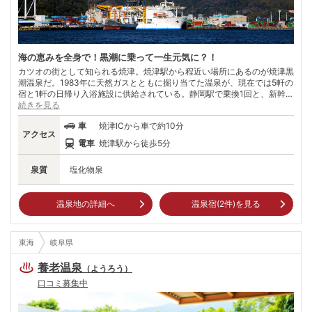
海の恵みを全身で！黒潮に乗って一生元気に？！
カツオの街として知られる焼津。焼津駅から程近い場所にあるのが焼津黒
潮温泉だ。1983年に天然ガスとともに掘り当てた温泉が、現在では5軒の
宿と1軒の日帰り入浴施設に供給されている。静岡駅で乗換1回と、新幹線
からのアクセスも良いため、まさに温泉とグルメ両方楽しみたいという人
続きを見る
にはもってこいだ。ひとたび降り立てばそこは海の恵みが盛りだくさん。
車
焼津ICから車で約10分
近くにある「大崩海岸」は断崖絶壁の景勝地として知られ、駿河湾越しに
アクセス
富士山や対岸の伊豆半島を眺めることもできる。温泉に浸かって新鮮な海
電車
焼津駅から徒歩5分
の幸を頂けばカツオのように一生元気に動き続けられるかも…？
泉質
塩化物泉
温泉地の詳細へ
温泉宿(
2
件)を見る
東海
岐阜県
養老温泉
（
ようろう
）
口コミ募集中