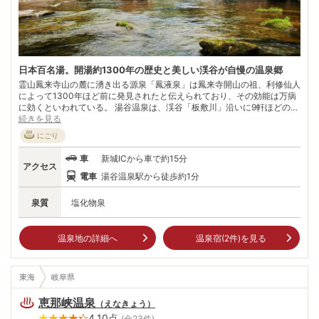
日本百名湯。開湯約1300年の歴史と美しい渓谷が自慢の温泉郷
霊山鳳来寺山の麓に湧き出る源泉「鳳液泉」は鳳来寺開山の祖、利修仙人
によって1300年ほど前に発見されたと伝えられており、その効能は万病
に効くといわれている。 湯谷温泉は、渓谷「板敷川」沿いに9軒ほどの温
泉旅館が立ち並ぶ静かな温泉郷で、露天風呂から眺める四季折々の風景
続きを見る
は、都会の喧騒を忘れさせ癒しの時間へと誘う。 また、旅館自慢の会席
にごり
料理は、鮎、山菜、しし肉、鳳来牛などの厳選された地元食材をふんだん
に使用しており、この地ならではの旅をより鮮やかに彩る。
車
新城ICから車で約15分
アクセス
電車
湯谷温泉駅から徒歩約1分
泉質
塩化物泉
温泉地の詳細へ
温泉宿(
2
件)を見る
東海
岐阜県
恵那峡温泉
（
えなきょう
）
4.10
点
(全
23
件)