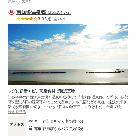
東海
愛知県
南知多温泉郷
（
みなみちた
）
3.95
点
(全
24
件)
フグに伊勢エビ、高級食材で贅沢三昧
知多半島の南西海岸に湧く温泉を総称して「南知多温泉郷」と呼ぶ。伊勢
湾を望む5軒の源泉宿をはじめ大型ホテルや民宿などが点在。遠浅の海水
浴場が広範囲に続き、中でも「日本の渚百選」に選ばれた「千鳥ヶ浜」は
有名。 世界で最も小粒の砂浜といわれ、東海随一の美しさを誇る。半島
続きを見る
の先端は、国の天然記念物であるウバメガシの群生地「羽豆神社の社
車
南知多ICから車で約15分
叢」。暖かい海岸地帯に野生するという小高木の「ウバメガシトンネル」
アクセス
を抜けると、大海原に篠島や日間賀島が浮かぶ。 この辺りは、三方を海
電車
内海駅からバスで約10分
に囲まれているため豊富な海の幸が水揚げされる。