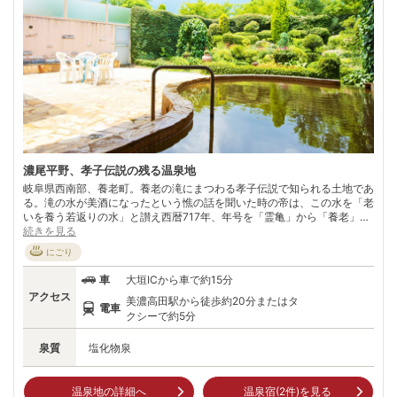
濃尾平野、孝子伝説の残る温泉地
岐阜県西南部、養老町。養老の滝にまつわる孝子伝説で知られる土地であ
る。滝の水が美酒になったという憔の話を聞いた時の帝は、この水を「老
いを養う若返りの水」と讃え西暦717年、年号を「霊亀」から「養老」に
改元したといわれている。 観光地としても有名な落差32m、幅4m養老の
続きを見る
滝は環境省の「名水百選」にも選ばれている。そんな養老の滝の程近くに
にごり
湧く温泉。のどかな温泉地で、東海圏だけでなく関西圏からも好アクセス
。 豊かな自然や、濃尾平野の昼夜異なる景色を一望できることが養老温
車
大垣ICから車で約15分
泉の魅力。近くには、養老の滝だけでなく養老公園もあり、四季折々の自
アクセス
美濃高田駅から徒歩約20分またはタ
然美も楽しめる。美しい自然に囲まれ、都会の喧騒から離れ、何もしない
電車
贅沢な時間を過ごせる地だ。
クシーで約5分
泉質
塩化物泉
温泉地の詳細へ
温泉宿(
2
件)を見る