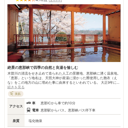
絶景の恵那峡で四季の自然と良湯を愉しむ
木曽川の清流をせき止めて造られた人工の景勝地、恵那峡に湧く温泉地。
「恵那」という地名は、天照大神が産湯に浸かった際使用した胞衣（え
な）をこの地方の山に埋めた事に由来するといわれている。 大正9年に地
理学者・志賀重昴氏により命名された恵那峡は、大正13年に日本初のダ
続きを見る
ム式発電所「大井ダム」の建設により形成された約12㎞のダム湖を擁す
美肌
る人工峡谷。ダム湖の周囲には花崗岩の奇岩怪石が連なり、高速ジェット
船に乗って迫力満点の水上散歩を愉しむのもよい。 川沿いには大遊園地
車
恵那ICから車で約10分
「恵那峡ワンダーランド」があり、子供連れの観光客で賑わいを見せてい
アクセス
る。大自然とレジャーを堪能した後は、恵那峡を望む湯船に浸かってのん
電車
恵那駅からバス。恵那峡バス停下車
びりと。
泉質
塩化物泉