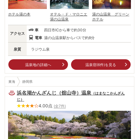
ホテル湯の本
オテル・ド・マロニエ
湯の山温泉 グリーン
湯の山温泉
ホテル
車
四日市ICから車で約30分
アクセス
電車
湯の山温泉駅からバスで約8分
泉質
ラジウム泉
温泉地の詳細へ
温泉宿(
6
件)を見る
東海
静岡県
浜名湖かんざんじ（舘山寺）温泉
（
はまなこかんざん
じ
）
4.00
点
(全
7
件)