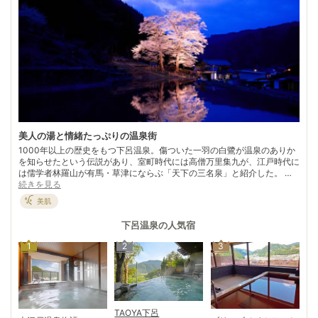
美人の湯と情緒たっぷりの温泉街
1000年以上の歴史をもつ下呂温泉。傷ついた一羽の白鷺が温泉のありか
を知らせたという伝説があり、室町時代には高僧万里集九が、江戸時代に
は儒学者林羅山が有馬・草津にならぶ「天下の三名泉」と紹介した。 昭
和49年に温泉資源の保護、安定供給のため温泉の集中管理を行い、加温
続きを見る
や加水せず、温泉を旅館などに供給している。源泉温度は最高84℃、共
美肌
有温度は55℃のアルカリ性単純温泉。ツルツルスベスベした肌触りから
別名「美人の湯」とも呼ばれている。 飛騨川を中心とした温泉街には湯
下呂温泉
の人気宿
めぐりができる多数の施設があるので、「湯めぐり手形」を片手に散策を
楽しもう。地元スイーツや、名産の飛騨牛グルメの食べ歩きも楽しめる。
1
2
3
電車でのアクセスも良く、一年中観光客の絶えない温泉地だ。
TAOYA下呂