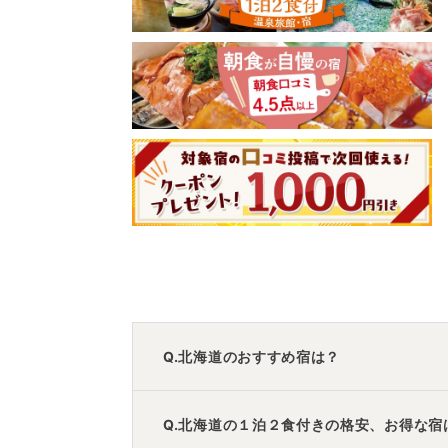
Q.北海道のおすすめ宿は？
A.
「
定山渓ビューホテル
」
・
「
ホテル大平
Q.北海道の１泊２食付きの格安、お得な宿