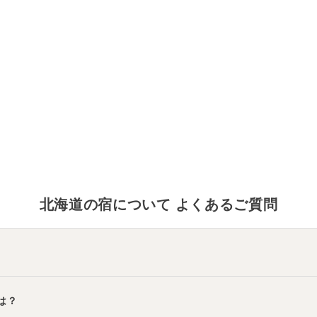
北海道
の宿について よくあるご質問
原
」
・
「
ホテルまほろば
」
などの旅館・ホテルがおすすめの宿泊先
は？