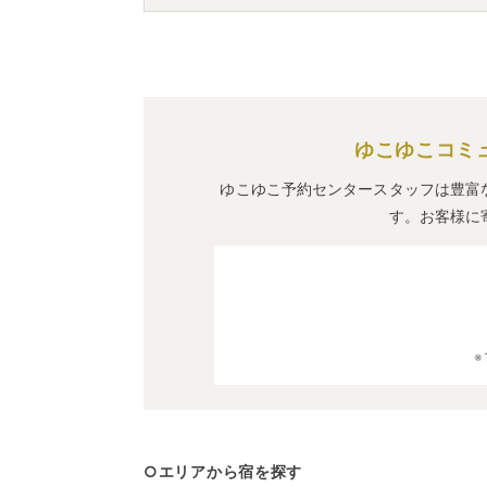
A.
「
ココテル函館（旧 シンプレスト函館）
宿泊先です。
ゆこゆこコミ
ゆこゆこ予約センタースタッフは豊富
す。お客様に
○エリアから宿を探す