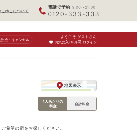
電話で予約
9:00〜21:00
ゆこゆこについて
0120-333-333
ようこそ ゲストさん
約照会
・キャンセル
お気に入り
0
ログイン
地図表示
1人あたりの
合計料金
料金
りご希望の宿をお探しください。