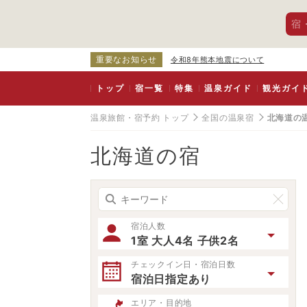
宿
重要なお知らせ
令和8年熊本地震について
トップ
宿一覧
特集
温泉ガイド
観光ガイ
温泉旅館・宿予約 トップ
全国の温泉宿
北海道の
北海道の宿
宿泊人数
1室 大人4名 子供2名
チェックイン日・宿泊日数
宿泊日指定あり
エリア・目的地