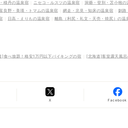
・積丹の温泉宿
ニセコ・ルスツの温泉宿
洞爺・登別・苫小牧の
富良野・美瑛・トマムの温泉宿
網走・北見・知床の温泉宿
釧路
宿
日高・えりもの温泉宿
離島（利尻・礼文・天売・焼尻）の温
道]食べ放題！格安1万円以下バイキングの宿
[北海道]客室露天風
X
Facebook