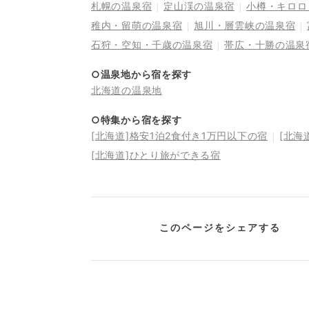
札幌の温泉宿
定山渓の温泉宿
小樽・キロロ
稚内・留萌の温泉宿
旭川・層雲峡の温泉宿
石狩・空知・千歳の温泉宿
帯広・十勝の温泉
○温泉地から宿を探す
北海道の温泉地
○特集から宿を探す
[北海道]格安1泊2食付き1万円以下の宿
[北海
[北海道]ひとり旅ができる宿
このページをシェアする