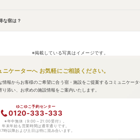
御宿 東鳳
」
・
「
磐梯名湯リゾート ボナリの森
」
などの旅館・ホ
得な宿は？
ルズ】
」
・
「
湯野上温泉 まごころの宿 美加登屋
」
・
「
伊東園ホ
※掲載している写真はイメージです。
ュニケーターへ
お気軽にご相談ください。
な情報からお客様のご希望に合う宿・施設をご提案するコミュニケータ
寄り添い、お求めの施設情報をご案内いたします。
ゆこゆこ予約センター
0120-333-333
※年中無休（9:00～21:00受付）。
年末年始も営業時間は通常通りです。
※17時以降および土日は特に混み合います。