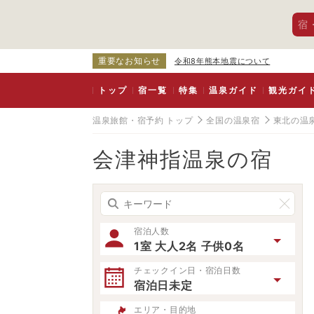
宿
重要なお知らせ
令和8年熊本地震について
トップ
宿一覧
特集
温泉ガイド
観光ガイ
温泉旅館・宿予約 トップ
全国の温泉宿
東北の温
会津神指温泉の宿
宿泊人数
1室 大人2名 子供0名
チェックイン日・宿泊日数
宿泊日未定
エリア・目的地