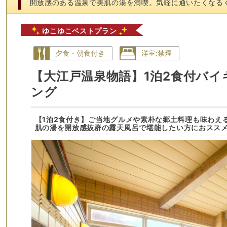
開放感のある温泉で美肌の湯を満喫。気軽に通いたくなる
ゆこゆこベストプラン
夕食・朝食付き
洋室:禁煙
【大江戸温泉物語】1泊2食付バイ
ング
【1泊2食付き】ご当地グルメや素朴な郷土料理も味わえ
肌の湯を開放感抜群の露天風呂で堪能したい方におスス