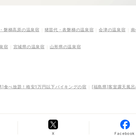
・磐梯高原の温泉宿
猪苗代・表磐梯の温泉宿
会津の温泉宿
南
泉宿
宮城県の温泉宿
山形県の温泉宿
県]食べ放題！格安1万円以下バイキングの宿
[福島県]客室露天風
X
Facebook