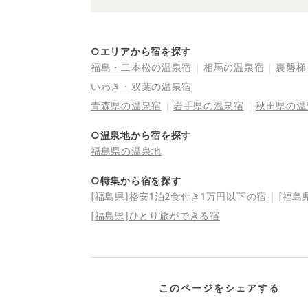
○エリアから宿を探す
福島・二本松の温泉宿
相馬の温泉宿
裏磐梯
いわき・双葉の温泉宿
青森県の温泉宿
岩手県の温泉宿
秋田県の温
○温泉地から宿を探す
福島県の温泉地
○特集から宿を探す
[福島県]格安1泊2食付き1万円以下の宿
[福島
[福島県]ひとり旅ができる宿
このページをシェアする