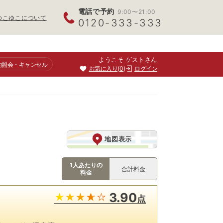
電話で予約
9:00〜21:00
ゆこゆこについて
0120-333-333
ようこそ ゲストさん
約照会
・キャンセル
お気に入り
0
ログイン
地図表示
1人あたりの
合計料金
料金
3.90
点