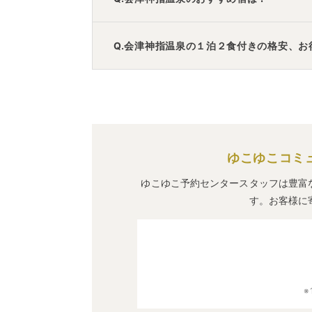
A.
「
リステル 猪苗代ウイングタワー
」
・
「
Q.会津神指温泉の１泊２食付きの格安、お
A.
「
東山パークホテル新風月【伊東園ホテ
価格で泊まれる宿泊先です。
ゆこゆこコミ
ゆこゆこ予約センタースタッフは豊富
す。お客様に