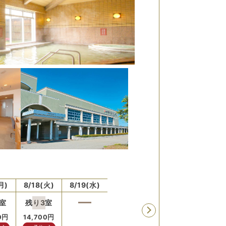
月)
8/18(火)
8/19(水)
8/20(木)
8/21(金)
8/22
室
残り
3
室
残り
0
円
14,700
円
16,7