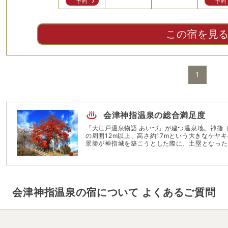
予約
予約
この宿を見
1
会津神指温泉
の総合満足度
「大江戸温泉物語 あいづ」が建つ温泉地。神指
の周囲12m以上、高さ約17mという大きなケヤ
景勝が神指城を築こうとした際に、土塁となった
ケヤキは伐採を逃れて今に至る。幕末の歴史を伝
ち）通り」などがある市の中心部までは、車で約
の拠点とするにも便利だ。
会津神指温泉
の宿について よくあるご質問