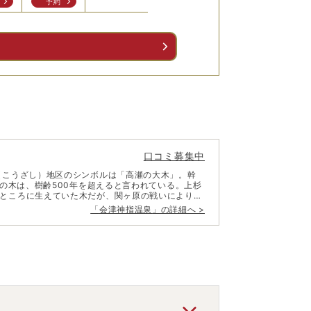
予約
予
る
口コミ募集中
（こうざし）地区のシンボルは「高瀬の大木」。幹
キの木は、樹齢500年を超えると言われている。上杉
ところに生えていた木だが、関ヶ原の戦いにより大
える「鶴ヶ城」や大正レトロな「七日町（なぬかま
「
会津神指温泉
」の詳細へ >
15分。磐越自動車道のICからも近く、会津若松観光