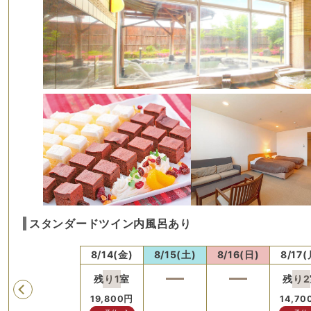
スタンダードツイン内風呂あり
水)
8/13(木)
8/14(金)
8/15(土)
8/16(日)
8/17(
残り
1
室
残り
2
Previous
19,800
円
14,70