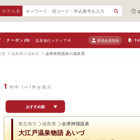
・ホテル名
ド
クーポン
(0)
新規会員登録
予
温泉旅行メディア
泉宿
福島県の温泉宿
会津神指温泉の温泉宿
1
件中 1〜1件を表示
おすすめ順
▼
東北地方
福島県
会津神指温泉
大江戸温泉物語 あいづ