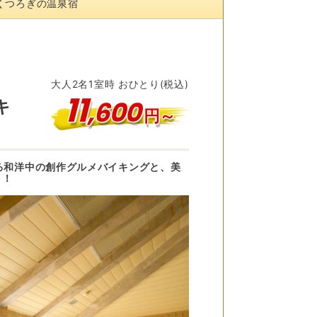
くつろぎの温泉宿
大人
2
名
1
室時 おひとり(税込)
11
,
600
キ
円～
る和洋中の創作グルメバイキングと、美
メ！