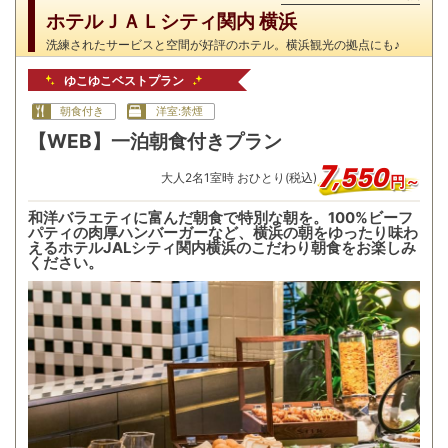
ホテルＪＡＬシティ関内 横浜
洗練されたサービスと空間が好評のホテル。横浜観光の拠点にも♪
ゆこゆこベストプラン
朝食付き
洋室:禁煙
【WEB】一泊朝食付きプラン
7
,
550
大人
2
名
1
室時 おひとり(税込)
円～
和洋バラエティに富んだ朝食で特別な朝を。100%ビーフ
パティの肉厚ハンバーガーなど、横浜の朝をゆったり味わ
えるホテルJALシティ関内横浜のこだわり朝食をお楽しみ
ください。