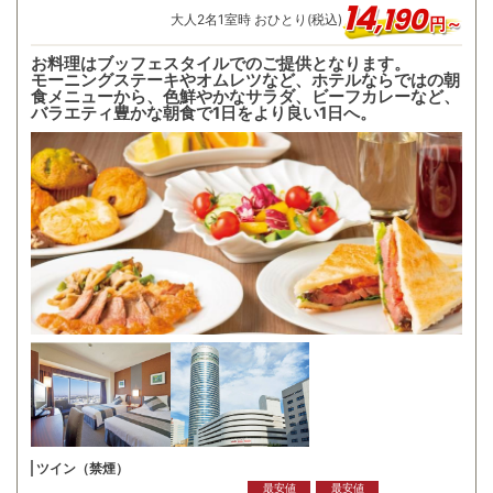
14
,
190
大人
2
名
1
室時 おひとり(税込)
円～
お料理はブッフェスタイルでのご提供となります。
モーニングステーキやオムレツなど、ホテルならではの朝
食メニューから、色鮮やかなサラダ、ビーフカレーなど、
バラエティ豊かな朝食で1日をより良い1日へ。
ツイン（禁煙）
最安値
最安値