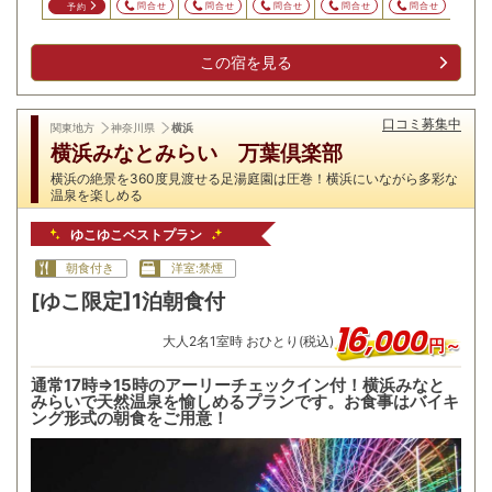
問合せ
問合せ
問合せ
問合せ
問合せ
問合せ
問
予約
この宿を見る
口コミ募集中
関東地方
神奈川県
横浜
横浜みなとみらい 万葉倶楽部
横浜の絶景を360度見渡せる足湯庭園は圧巻！横浜にいながら多彩な
温泉を楽しめる
ゆこゆこベストプラン
朝食付き
洋室:禁煙
[ゆこ限定]1泊朝食付
16
,
000
大人
2
名
1
室時 おひとり(税込)
円～
通常17時⇒15時のアーリーチェックイン付！横浜みなと
みらいで天然温泉を愉しめるプランです。お食事はバイキ
ング形式の朝食をご用意！