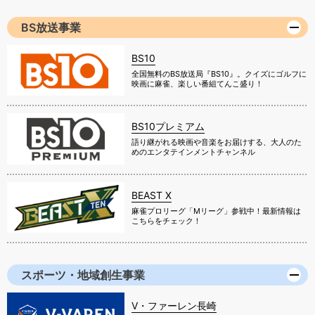
BS放送事業
BS10
全国無料のBS放送局『BS10』。クイズにゴルフに
映画に麻雀、楽しい番組てんこ盛り！
BS10プレミアム
語り継がれる映画や音楽をお届けする、大人のた
めのエンタテインメントチャンネル
BEAST X
麻雀プロリーグ「Mリーグ」参戦中！最新情報は
こちらをチェック！
スポーツ・地域創生事業
V・ファーレン長崎