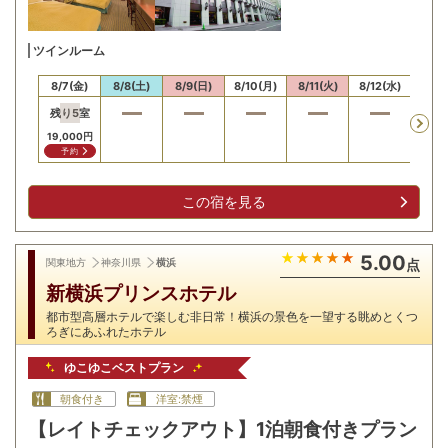
ツインルーム
8/7(金)
8/8(土)
8/9(日)
8/10(月)
8/11(火)
8/12(水)
8/13
残り
5
室
19,000
円
予約
この宿を見る
5.00
関東地方
神奈川県
横浜
点
新横浜プリンスホテル
都市型高層ホテルで楽しむ非日常！横浜の景色を一望する眺めとくつ
ろぎにあふれたホテル
ゆこゆこベストプラン
朝食付き
洋室:禁煙
【レイトチェックアウト】1泊朝食付きプラン