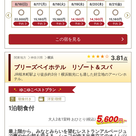
15(土)
8/16(日)
8/17(月)
8/18(火)
8/19(水)
8/20(木)
8/21(金)
8/22
Previous
22,0
22,000
円
15,180
円
15,180
円
14,190
円
14,190
円
15,180
円
問
予約
予約
予約
予約
予約
予約
この宿を見る
3.81
関東地方
神奈川県
横浜
点
ブリーズベイホテル リゾート＆スパ
JR桜木町駅より徒歩約3分！横浜観光にも適した好立地のアーバンホ
テル。
ゆこゆこベストプラン
朝食付き
洋室:喫煙
1泊朝食付
5
,
600
大人
2
名
1
室時 おひとり(税込)
円～
最上階から、みなとみらいを望むレストランアルページュ
で爽やかな朝を迎える。シェフが作る出来立てのオムレツ