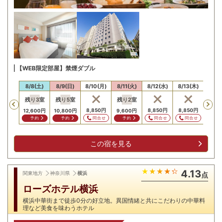
【WEB限定部屋】禁煙ダブル
/7(金)
8/8(土)
8/9(日)
8/10(月)
8/11(火)
8/12(水)
8/13(木)
8/14
残り
3
室
残り
5
室
残り
2
室
残り
Previous
8,850
円
8,850
円
8,850
円
12,600
円
10,800
円
9,600
円
8,85
問合せ
問合せ
問合せ
予約
予約
予約
予
この宿を見る
4.13
関東地方
神奈川県
横浜
点
ローズホテル横浜
横浜中華街まで徒歩0分の好立地。異国情緒と共にこだわりの中華料
理など美食を味わうホテル