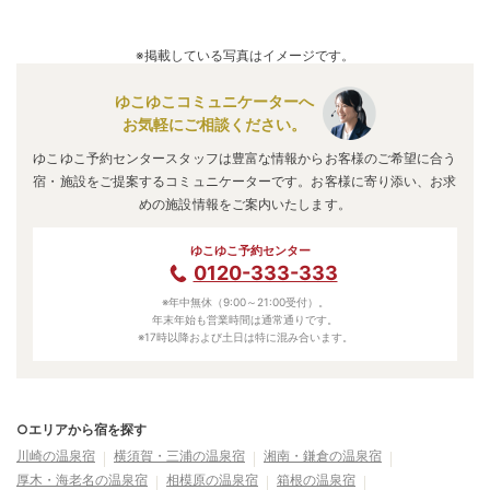
A.
「
ホテルＪＡＬシティ関内 横浜
」
・
「
ローズホテル横
浜
」
・
「
新横浜プリンスホテル
」
などの旅館・ホテルがおす
※掲載している写真はイメージです。
すめの宿泊先です。
ゆこゆこコミュニケーターへ
お気軽にご相談ください。
ゆこゆこ予約センタースタッフは豊富な情報からお客様のご希望に合う
宿・施設をご提案するコミュニケーターです。お客様に寄り添い、お求
めの施設情報をご案内いたします。
ゆこゆこ予約センター
0120-333-333
※年中無休（9:00～21:00受付）。
年末年始も営業時間は通常通りです。
※17時以降および土日は特に混み合います。
○エリアから宿を探す
川崎の温泉宿
横須賀・三浦の温泉宿
湘南・鎌倉の温泉宿
厚木・海老名の温泉宿
相模原の温泉宿
箱根の温泉宿