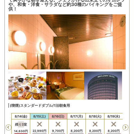
や、和食・洋食・サラダなど約30種のバイキングをご提
供！
(喫煙)スタンダードダブル/1泊朝食用
13(木)
8/14(金)
8/15(土)
8/16(日)
8/17(月)
8/18(火)
8/19(水)
8/20
残り
3
室
Previous
,630
円
22,990
円
9,700
円
8,200
円
8,200
円
8,200
円
8,20
14,630
円