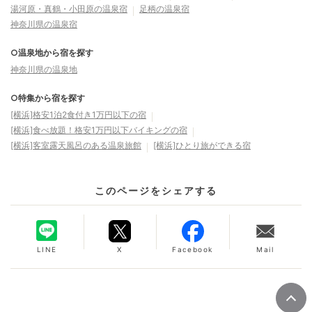
湯河原・真鶴・小田原の温泉宿
足柄の温泉宿
神奈川県の温泉宿
○温泉地から宿を探す
神奈川県の温泉地
○特集から宿を探す
[横浜]格安1泊2食付き1万円以下の宿
[横浜]食べ放題！格安1万円以下バイキングの宿
[横浜]客室露天風呂のある温泉旅館
[横浜]ひとり旅ができる宿
このページをシェアする
LINE
X
Facebook
Mail