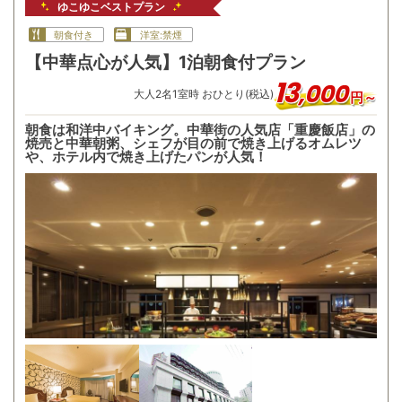
ゆこゆこベストプラン
朝食付き
洋室:禁煙
【中華点心が人気】1泊朝食付プラン
13
,
000
大人
2
名
1
室時 おひとり(税込)
円～
朝食は和洋中バイキング。中華街の人気店「重慶飯店」の
焼売と中華朝粥、シェフが目の前で焼き上げるオムレツ
や、ホテル内で焼き上げたパンが人気！