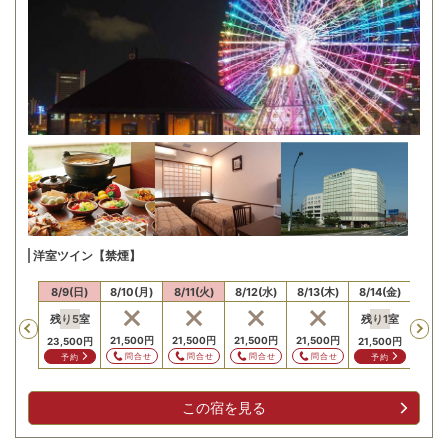
洋室ツイン【禁煙】
/8(土)
8/9(日)
8/10(月)
8/11(火)
8/12(水)
8/13(木)
8/14(金)
8/15
残り
5
室
残り
1
室
Previous
,500
円
21,500
円
21,500
円
21,500
円
21,500
円
21,5
23,500
円
21,500
円
問合せ
問合せ
問合せ
問合せ
問合せ
問
予約
予約
この宿を見る