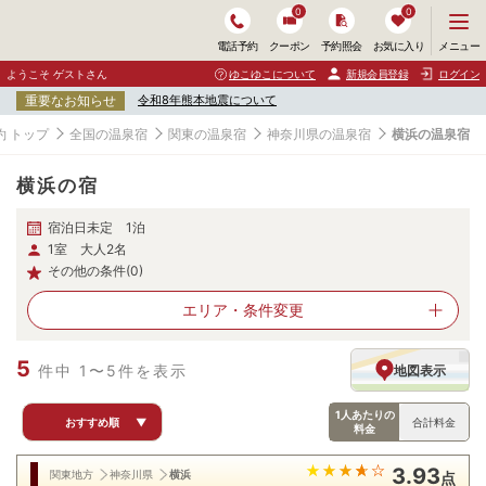
0
0
メ
メニュー
電話予約
クーポン
予約照会
お気に入り
ニ
ュ
ようこそ ゲストさん
ゆこゆこについて
新規会員登録
ログイン
ー
重要なお知らせ
令和8年熊本地震について
を
開
 トップ
全国の温泉宿
関東の温泉宿
神奈川県の温泉宿
横浜の温泉宿
く
横浜の宿
宿泊日未定 1泊
1室 大人2名
その他の条件(0)
エリア・
条件変更
5
件中 1〜5件を表示
地図表示
1人あたりの
おすすめ順
▼
合計料金
料金
3.93
関東地方
神奈川県
横浜
点