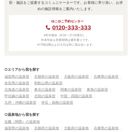
宿・施設をご提案するコミュニケーターです。お客様に寄り添い、お求
めの施設情報をご案内いたします。
ゆこゆこ予約センター
0120-333-333
※年中無休（9:00～21:00受付）。
年末年始も営業時間は通常通りです。
※17時以降および土日は特に混み合います。
○エリアから宿を探す
滋賀県の温泉宿
京都府の温泉宿
大阪府の温泉宿
兵庫県の温泉宿
奈良県の温泉宿
和歌山県の温泉宿
北海道の温泉宿
東北の温泉宿
関東の温泉宿
東海の温泉宿
甲信越の温泉宿
北陸の温泉宿
中国・四国の温泉宿
九州・沖縄の温泉宿
伊豆・箱根の温泉宿
○温泉地から宿を探す
近畿（関西）の温泉地
滋賀県の温泉地
京都府の温泉地
大阪府の温泉地
兵庫県の温泉地