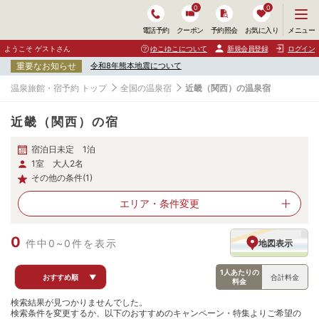
0
0
メ
メニュー
電話予約
クーポン
予約照会
お気に入り
ニ
ュ
ようこそ ゲストさん
ゆこゆこについて
新規会員登録
ログイン
ー
重要なお知らせ
令和8年熊本地震について
を
開
温泉旅館・宿予約 トップ
全国の温泉宿
近畿（関西）の温泉宿
く
近畿（関西）の宿
宿泊日未定 1泊
1室 大人2名
その他の条件(1)
エリア・
条件変更
0
件中0~0件を表示
地図表示
1人あたりの
おすすめ順
▼
合計料金
料金
検索結果が見つかりませんでした。
検索条件を変更するか、以下のおすすめのキャンペーン・特集よりご希望の