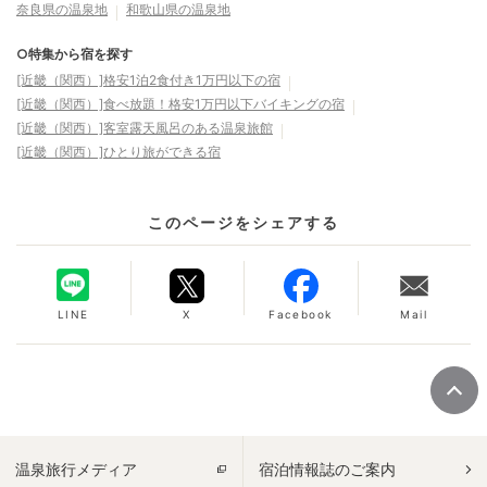
奈良県の温泉地
和歌山県の温泉地
○特集から宿を探す
[近畿（関西）]格安1泊2食付き1万円以下の宿
[近畿（関西）]食べ放題！格安1万円以下バイキングの宿
[近畿（関西）]客室露天風呂のある温泉旅館
[近畿（関西）]ひとり旅ができる宿
このページをシェアする
LINE
X
Facebook
Mail
温泉旅行メディア
宿泊情報誌のご案内