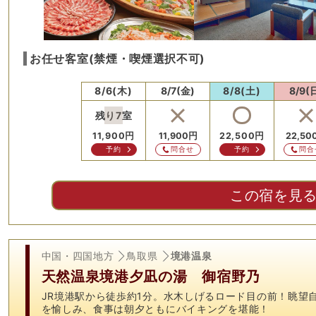
お任せ客室(禁煙・喫煙選択不可)
8/6(木)
8/7(金)
8/8(土)
8/9(
残り
7
室
11,900
円
11,900
円
22,500
円
22,50
予約
問合せ
予約
問合
この宿を見
中国・四国地方
鳥取県
境港温泉
天然温泉境港夕凪の湯 御宿野乃
JR境港駅から徒歩約1分。水木しげるロード目の前！眺望
を愉しみ、食事は朝夕ともにバイキングを堪能！