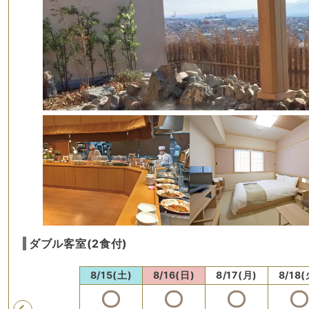
ダブル客室(2食付)
木)
8/14(金)
8/15(土)
8/16(日)
8/17(月)
8/18(