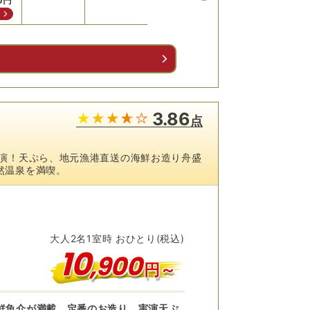
0
円
36,2
予
る
3.86
点
実演！天ぷら、地元漁港直送の海鮮お造り舟盛
然温泉を満喫。
大人
2
名
1
室時 おひとり(税込)
10
,
900
円～
鮮魚介が満載。定番のお造り、実演天ぷ