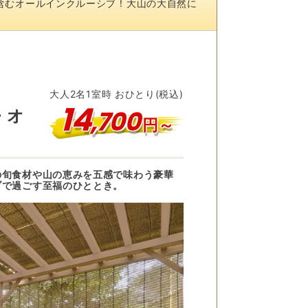
含むオールインクルーシブ！大山の大自然に
大人
2
名
1
室時 おひとり(税込)
14
,
700
・オ
円～
の旬食材や山の恵みを五感で味わう豪華
ブで過ごす至福のひととき。