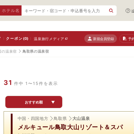
・ホテル名
ド
クーポン
(0)
新規会員登録
予
温泉旅行メディア
国の温泉宿
鳥取県の温泉宿
31
件中 1〜15件を表示
おすすめ順
▼
中国・四国地方
鳥取県
大山温泉
メルキュール鳥取大山リゾート＆スパ