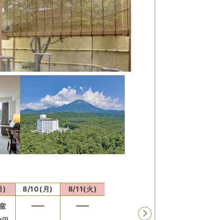
日)
8/10(月)
8/11(火)
8/12(水)
8/13(木)
8/14
室
残り