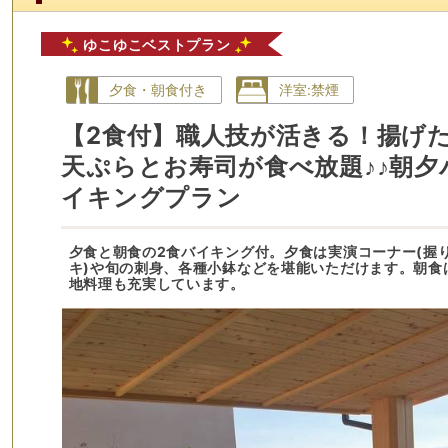
ゆこゆこベストプラン
夕食・朝食付き
洋室:禁煙
【2食付】職人技が活きる！揚げ
天ぷらとお寿司が食べ放題♪♪朝夕
イキングプラン
夕食と朝食の2食バイキング付。夕食は実演コーナー(握
キ)や旬の刺身、各種小鉢などを堪能いただけます。朝食
地料理も充実しています。