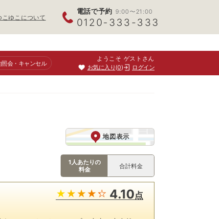
電話で予約
9:00〜21:00
ゆこゆこについて
0120-333-333
ようこそ ゲストさん
約照会
・キャンセル
お気に入り
0
ログイン
地図表示
1人あたりの
合計料金
料金
4.10
点