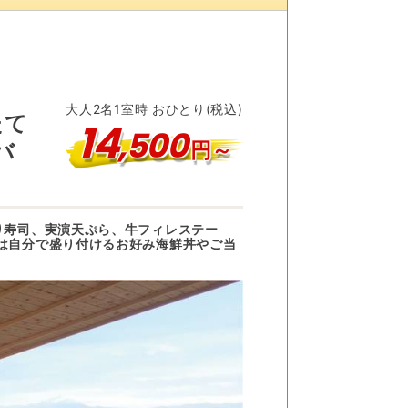
大人
2
名
1
室時 おひとり(税込)
たて
14
,
500
円～
バ
り寿司、実演天ぷら、牛フィレステー
は自分で盛り付けるお好み海鮮丼やご当