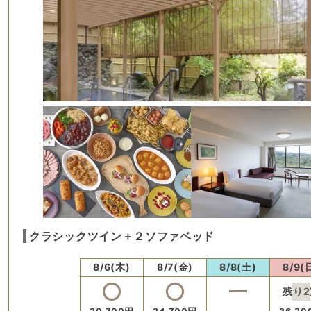
クラシックツイン＋２ソファベッド
8/6(木)
8/7(金)
8/8(土)
8/9(
残り
2