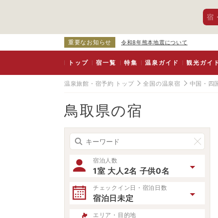
宿
重要なお知らせ
令和8年熊本地震について
トップ
宿一覧
特集
温泉ガイド
観光ガイ
温泉旅館・宿予約 トップ
全国の温泉宿
中国・四
鳥取県の宿
宿泊人数
1室 大人2名 子供0名
チェックイン日・宿泊日数
宿泊日未定
エリア・目的地