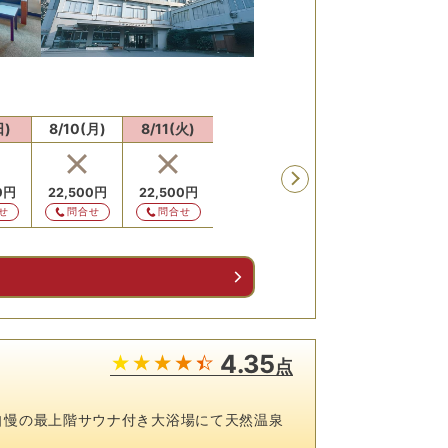
日)
8/10(月)
8/11(火)
8/12(水)
8/13(木)
8/14
残り
4
室
残り
0
円
22,500
円
22,500
円
22,500
円
22,500
円
22,5
せ
問合せ
問合せ
予約
予約
予
る
4.35
点
自慢の最上階サウナ付き大浴場にて天然温泉