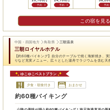
20,700
円
24,700
円
36,20
予約
予約
予約
この宿を見
中国・四国地方
鳥取県
三朝温泉
三朝ロイヤルホテル
【約60種バイキング】自分のテーブルで焼く海鮮焼き、
りなど充実メニュー。広々とした湯舟でラジウムを含む天
ゆこゆこベストプラン
夕食・朝食付き
おまかせ
約60種バイキング
山陰の美味が揃う約60種バイキング！地元漁港直送の新