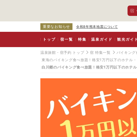
宿
重要なお知らせ
令和8年熊本地震について
トップ
宿一覧
特集
温泉ガイド
観光ガイ
温泉旅館・宿予約 トップ
宿 特集一覧
バイキング
東海のバイキング食べ放題！格安1万円以下のホテル
白川郷のバイキング食べ放題！格安1万円以下のホテ
白
川
郷