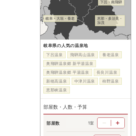
下呂・南飛騨
岐阜・大垣・養老
恵那・多治見・
加茂
岐阜県の人気の温泉地
下呂温泉
飛騨高山温泉
養老温泉
奥飛騨温泉郷 新平湯温泉
奥飛騨温泉郷 平湯温泉
長良川温泉
新穂高温泉
中津川温泉
柿野温泉
恵那峡温泉
部屋数・人数・予算
部屋数
室