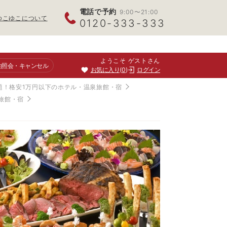
電話で予約
9:00〜21:00
ゆこゆこについて
0120-333-333
ようこそ ゲストさん
約照会
・キャンセル
お気に入り
0
ログイン
題！格安1万円以下のホテル・温泉旅館・宿
旅館・宿