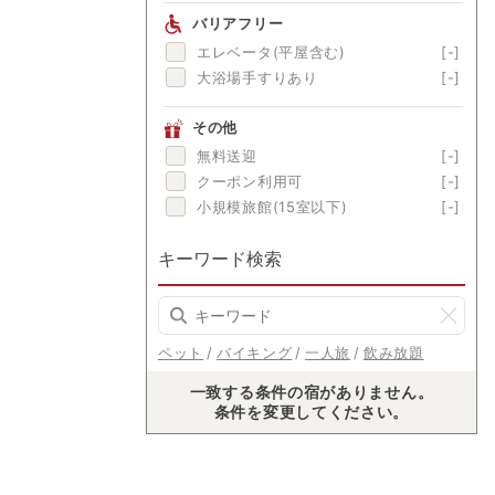
渓流眺望
[-]
バリアフリー
にごり湯
[-]
エレベータ(平屋含む)
[-]
美肌の湯
[-]
大浴場手すりあり
[-]
その他
無料送迎
[-]
クーポン利用可
[-]
小規模旅館(15室以下)
[-]
キーワード検索
ペット
バイキング
一人旅
飲み放題
一致する条件の宿がありません。
条件を変更してください。