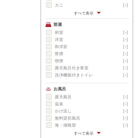
カニ
[-]
伊勢海老
[-]
すべて表示
アワビ
[-]
部屋
金目鯛
[-]
和室
[-]
舟盛
[-]
洋室
[-]
ブランド牛
[-]
和洋室
[-]
囲炉裏料理
[-]
禁煙
[-]
松茸
[-]
喫煙
[-]
露天風呂付き客室
[-]
洗浄機能付きトイレ
[-]
お風呂
露天風呂
[-]
温泉
[-]
かけ流し
[-]
無料貸切風呂
[-]
海・湖眺望
[-]
富士山眺望
[-]
すべて表示