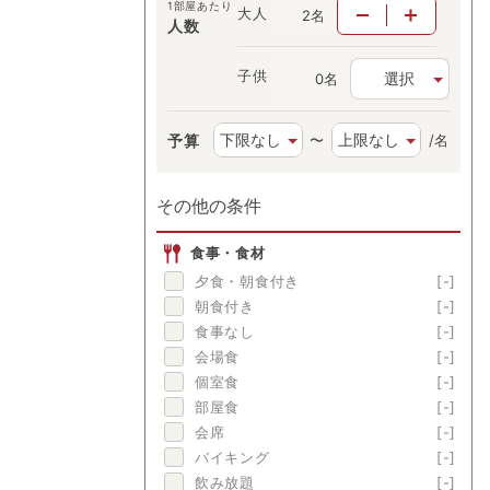
1部屋あたり
大人
名
人数
子供
選択
名
予算
〜
/名
その他の条件
食事・食材
夕食・朝食付き
[-]
朝食付き
[-]
食事なし
[-]
会場食
[-]
個室食
[-]
部屋食
[-]
会席
[-]
バイキング
[-]
飲み放題
[-]