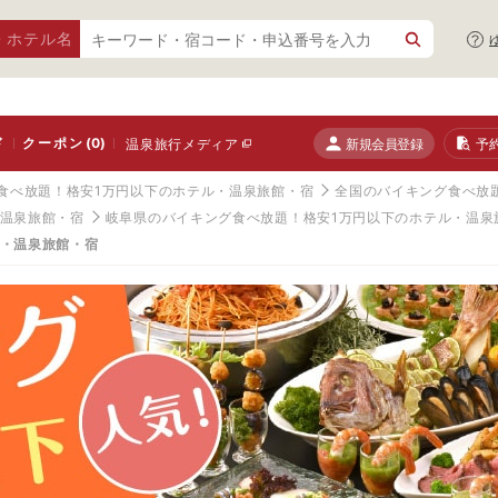
・ホテル名
ド
クーポン
(0)
新規会員登録
予
温泉旅行メディア
食べ放題！格安1万円以下のホテル・温泉旅館・宿
全国のバイキング食べ放
・温泉旅館・宿
岐阜県のバイキング食べ放題！格安1万円以下のホテル・温泉
ル・温泉旅館・宿