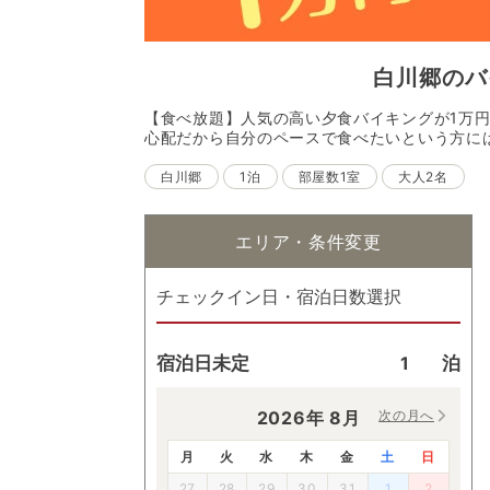
白川郷
の
バ
【食べ放題】人気の高い夕食バイキングが1万
心配だから自分のペースで食べたいという方に
白川郷
1泊
部屋数1室
大人2名
エリア・条件変更
チェックイン日・宿泊日数選択
宿泊日未定
泊
2026
年
8
月
次の月へ
月
火
水
木
金
土
日
27
28
29
30
31
1
2