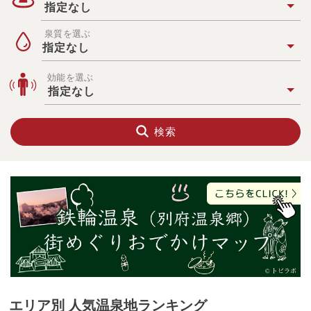
件
指定なし
か
ら
泉質を選ぶ
温
指定なし
泉
宿
を
効能を選ぶ
探
す
指定なし
検索
エリア別 人気温泉地ランキング