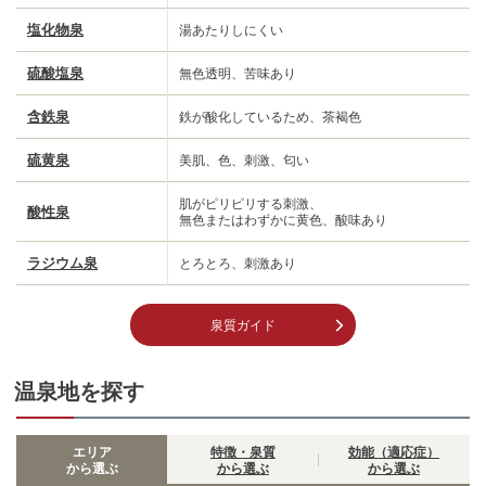
塩化物泉
湯あたりしにくい
硫酸塩泉
無色透明、苦味あり
含鉄泉
鉄が酸化しているため、茶褐色
硫黄泉
美肌、色、刺激、匂い
肌がピリピリする刺激、
酸性泉
無色またはわずかに黄色、酸味あり
ラジウム泉
とろとろ、刺激あり
泉質ガイド
温泉地を探す
エリア
特徴・泉質
効能（適応症）
から選ぶ
から選ぶ
から選ぶ