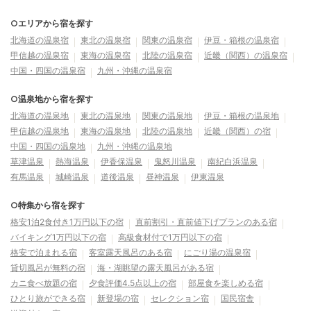
○エリアから宿を探す
北海道の温泉宿
東北の温泉宿
関東の温泉宿
伊豆・箱根の温泉宿
甲信越の温泉宿
東海の温泉宿
北陸の温泉宿
近畿（関西）の温泉宿
中国・四国の温泉宿
九州・沖縄の温泉宿
○温泉地から宿を探す
北海道の温泉地
東北の温泉地
関東の温泉地
伊豆・箱根の温泉地
甲信越の温泉地
東海の温泉地
北陸の温泉地
近畿（関西）の宿
中国・四国の温泉地
九州・沖縄の温泉地
草津温泉
熱海温泉
伊香保温泉
鬼怒川温泉
南紀白浜温泉
有馬温泉
城崎温泉
道後温泉
昼神温泉
伊東温泉
○特集から宿を探す
格安1泊2食付き1万円以下の宿
直前割引・直前値下げプランのある宿
バイキング1万円以下の宿
高級食材付で1万円以下の宿
格安で泊まれる宿
客室露天風呂のある宿
にごり湯の温泉宿
貸切風呂が無料の宿
海・湖眺望の露天風呂がある宿
カニ食べ放題の宿
夕食評価4.5点以上の宿
部屋食を楽しめる宿
ひとり旅ができる宿
新登場の宿
セレクション宿
国民宿舎