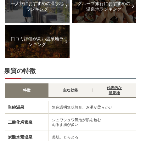
一人旅におすすめの温泉地
グループ旅行におすすめの
ランキング
温泉地ランキング
口コミ評価が高い温泉地ラ
ンキング
泉質の特徴
代表的な
特徴
主な効能
温泉地
単純温泉
無色透明無味無臭、お湯が柔らかい
シュワシュワ気泡が肌を包む、
二酸化炭素泉
ぬるま湯が多い
炭酸水素塩泉
美肌、とろとろ