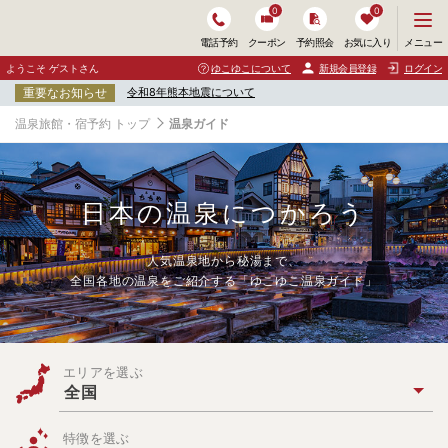
0
0
メ
メニュー
電話予約
クーポン
予約照会
お気に入り
ニ
ュ
ようこそ ゲストさん
ゆこゆこについて
新規会員登録
ログイン
ー
重要なお知らせ
令和8年熊本地震について
を
開
温泉旅館・宿予約 トップ
温泉ガイド
く
日本の温泉につかろう
人気温泉地から秘湯まで、
全国各地の温泉をご紹介する「ゆこゆこ温泉ガイド」
キ
ー
エリアを選ぶ
ワ
全国
ー
ド
・
特徴を選ぶ
条