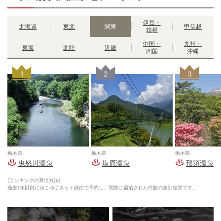
伊豆・
北海道
東北
関東
甲信越
箱根
中国・
九州・
東海
北陸
近畿
四国
沖縄
1
2
3
栃木県
栃木県
栃木県
鬼怒川温泉
塩原温泉
那須温泉
[ランキングの算出方法]
過去1年以内にゆこゆこネット経由で予約し、実際に宿泊された件数の集計結果です。