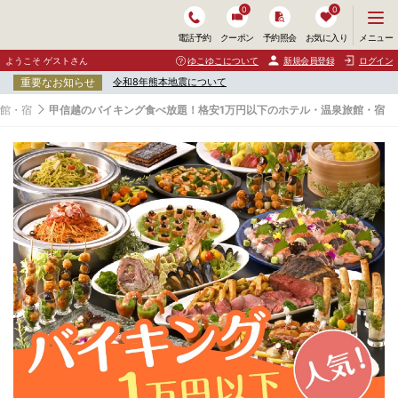
0
0
メ
メニュー
電話予約
クーポン
予約照会
お気に入り
ニ
ュ
ようこそ ゲストさん
ゆこゆこについて
新規会員登録
ログイン
ー
重要なお知らせ
令和8年熊本地震について
を
開
旅館・宿
甲信越のバイキング食べ放題！格安1万円以下のホテル・温泉旅館・宿
く
甲
信
越