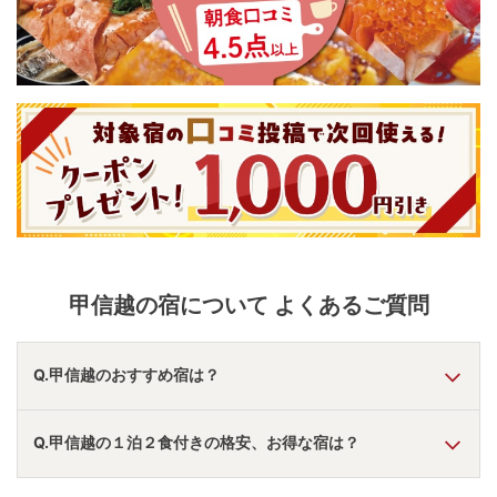
甲信越
の宿について よくあるご質問
Q.甲信越のおすすめ宿は？
A.
「
大江戸温泉物語 ホテル新光
」
・
「
TAOYA木曽路
」
・
Q.甲信越の１泊２食付きの格安、お得な宿は？
「
華やぎの章 慶山
」
などの旅館・ホテルがおすすめの宿泊
先です。