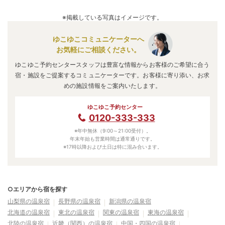
A.
「
佐久一萬里温泉ホテル
」
・
「
小諸グランドキャッスルホ
テル【伊東園ホテルズ】
」
・
「
せせらぎの宿 ホテル星川
※掲載している写真はイメージです。
館
」
などの旅館・ホテルがお得な価格で泊まれる宿泊先で
す。
ゆこゆこコミュニケーターへ
お気軽にご相談ください。
ゆこゆこ予約センタースタッフは豊富な情報からお客様のご希望に合う
宿・施設をご提案するコミュニケーターです。お客様に寄り添い、お求
めの施設情報をご案内いたします。
ゆこゆこ予約センター
0120-333-333
※年中無休（9:00～21:00受付）。
年末年始も営業時間は通常通りです。
※17時以降および土日は特に混み合います。
○エリアから宿を探す
山梨県の温泉宿
長野県の温泉宿
新潟県の温泉宿
北海道の温泉宿
東北の温泉宿
関東の温泉宿
東海の温泉宿
北陸の温泉宿
近畿（関西）の温泉宿
中国・四国の温泉宿