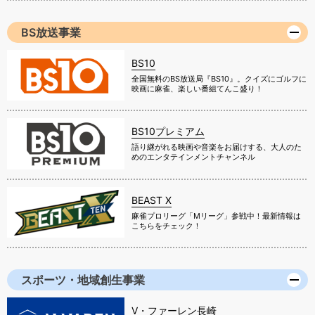
BS放送事業
BS10
全国無料のBS放送局『BS10』。クイズにゴルフに
映画に麻雀、楽しい番組てんこ盛り！
BS10プレミアム
語り継がれる映画や音楽をお届けする、大人のた
めのエンタテインメントチャンネル
BEAST X
麻雀プロリーグ「Mリーグ」参戦中！最新情報は
こちらをチェック！
スポーツ・地域創生事業
V・ファーレン長崎