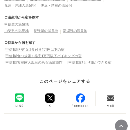
九州・沖縄の温泉宿
伊豆・箱根の温泉宿
○温泉地から宿を探す
甲信越の温泉地
山梨県の温泉地
長野県の温泉地
新潟県の温泉地
○特集から宿を探す
[甲信越]格安1泊2食付き1万円以下の宿
[甲信越]食べ放題！格安1万円以下バイキングの宿
[甲信越]客室露天風呂のある温泉旅館
[甲信越]ひとり旅ができる宿
このページをシェアする
LINE
X
Facebook
Mail