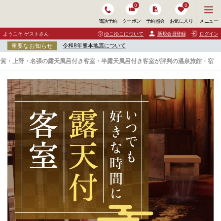
0
0
メ
メニュー
電話予約
クーポン
予約照会
お気に入り
ニ
ュ
ようこそ ゲストさん
ゆこゆこについて
新規会員登録
ログイン
ー
重要なお知らせ
令和8年熊本地震について
を
開
伊賀・上野・名張の露天風呂付き客室・半露天風呂付き客室が評判の温泉旅館・宿
く
伊
賀
・
上
野
・
名
張