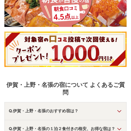
伊賀・上野・名張
の宿について よくあるご質
問
Q.伊賀・上野・名張のおすすめ宿は？
A.
「
湯元 赤目 山水園
」
・
「
ヒルホテル サンピア伊
Q.伊賀・上野・名張の１泊２食付きの格安、お得な宿は？