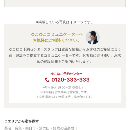
賀
」
・
「
メナード青山リゾート
」
などの旅館・ホテルがおす
すめの宿泊先です。
A.
「
ヒルホテル サンピア伊賀
」
・
「
メナード青山リゾー
ト
」
・
「
湯元 赤目 山水園
」
などの旅館・ホテルがお得な
※掲載している写真はイメージです。
価格で泊まれる宿泊先です。
ゆこゆこコミュニケーターへ
お気軽にご相談ください。
ゆこゆこ予約センタースタッフは豊富な情報からお客様のご希望に合う
宿・施設をご提案するコミュニケーターです。お客様に寄り添い、お求
めの施設情報をご案内いたします。
ゆこゆこ予約センター
0120-333-333
※年中無休（9:00～21:00受付）。
年末年始も営業時間は通常通りです。
※17時以降および土日は特に混み合います。
○エリアから宿を探す
桑名・長島・四日市・湯の山・鈴鹿の温泉宿