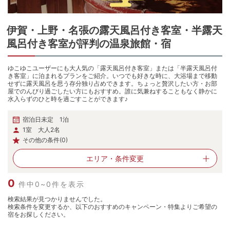
伊賀・上野・名張
の
露天風呂付き客室・半露天
風呂付き客室が評判の温泉旅館・宿
ゆこゆこユーザーにも大人気の「露天風呂付き客室」または「半露天風呂付
き客室」に泊まれるプランをご紹介。いつでも好きな時に、大浴場まで移動
せずに露天風呂を思う存分独り占めできます。ちょっと贅沢したい方・お部
屋でのんびり過ごしたい方にもおすすめ。誰に気兼ねすることもなく静かに
水入らずのひと時を過ごすことができます♪
宿泊日未定 1泊
1室 大人2名
その他の条件(0)
エリア・
条件変更
0
件中0~0件を表示
検索結果が見つかりませんでした。
検索条件を変更するか、以下のおすすめのキャンペーン・特集よりご希望の
宿をお探しください。