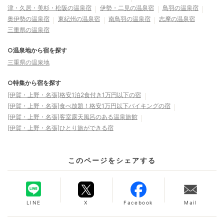
津・久居・美杉・松阪の温泉宿
伊勢・二見の温泉宿
鳥羽の温泉宿
奥伊勢の温泉宿
東紀州の温泉宿
南鳥羽の温泉宿
志摩の温泉宿
三重県の温泉宿
○温泉地から宿を探す
三重県の温泉地
○特集から宿を探す
[伊賀・上野・名張]格安1泊2食付き1万円以下の宿
[伊賀・上野・名張]食べ放題！格安1万円以下バイキングの宿
[伊賀・上野・名張]客室露天風呂のある温泉旅館
[伊賀・上野・名張]ひとり旅ができる宿
このページをシェアする
LINE
X
Facebook
Mail