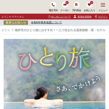
0
0
メ
メニュー
電話予約
クーポン
予約照会
お気に入り
ニ
ュ
ようこそ ゲストさん
ゆこゆこについて
新規会員登録
ログイン
ー
重要なお知らせ
令和8年熊本地震について
を
開
・ホテル
南伊豆のひとり旅におすすめ！一人で泊まれる温泉旅館・宿・ホテル
く
南
伊
豆