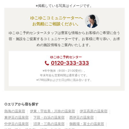
○文
」
などの旅館・ホテルがお得な価格で泊まれる宿泊先で
※掲載している写真はイメージです。
す。
ゆこゆこコミュニケーターへ
お気軽にご相談ください。
ゆこゆこ予約センタースタッフは豊富な情報からお客様のご希望に合う
宿・施設をご提案するコミュニケーターです。お客様に寄り添い、お求
めの施設情報をご案内いたします。
ゆこゆこ予約センター
0120-333-333
※年中無休（9:00～21:00受付）。
年末年始も営業時間は通常通りです。
※17時以降および土日は特に混み合います。
○エリアから宿を探す
熱海の温泉宿
伊東・宇佐美・川奈の温泉宿
伊豆高原の温泉宿
東伊豆の温泉宿
下田・白浜の温泉宿
西伊豆の温泉宿
中伊豆の温泉宿
沼津・三島の温泉宿
御殿場・富士の温泉宿