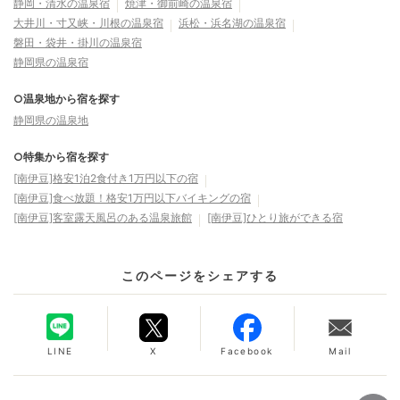
静岡・清水の温泉宿
焼津・御前崎の温泉宿
大井川・寸又峡・川根の温泉宿
浜松・浜名湖の温泉宿
磐田・袋井・掛川の温泉宿
静岡県の温泉宿
○温泉地から宿を探す
静岡県の温泉地
○特集から宿を探す
[南伊豆]格安1泊2食付き1万円以下の宿
[南伊豆]食べ放題！格安1万円以下バイキングの宿
[南伊豆]客室露天風呂のある温泉旅館
[南伊豆]ひとり旅ができる宿
このページをシェアする
LINE
X
Facebook
Mail