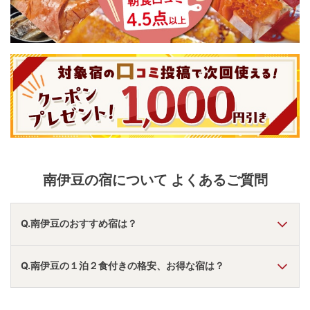
南伊豆
の宿について よくあるご質問
Q.南伊豆のおすすめ宿は？
A.
「
壺中の天 宿○文
」
・
「
ホテル河内屋
」
・
「
源泉一途 南
Q.南伊豆の１泊２食付きの格安、お得な宿は？
伊豆
」
などの旅館・ホテルがおすすめの宿泊先です。
A.
「
ホテル河内屋
」
・
「
源泉一途 南伊豆
」
・
「
壺中の天 宿