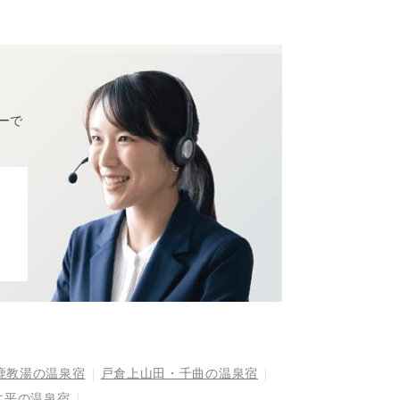
ーで
鹿教湯の温泉宿
戸倉上山田・千曲の温泉宿
木平の温泉宿