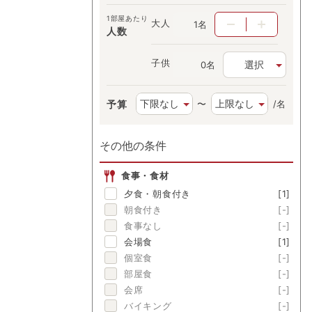
1部屋あたり
大人
名
人数
子供
選択
名
予算
〜
/名
その他の条件
食事・食材
夕食・朝食付き
[1]
朝食付き
[-]
食事なし
[-]
会場食
[1]
個室食
[-]
部屋食
[-]
会席
[-]
バイキング
[-]