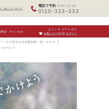
電話で予約
9:00〜21:00
ゆこゆこについて
0120-333-333
ようこそ ゲストさん
約照会
・キャンセル
お気に入り
0
ログイン
！一人で泊まれる温泉旅館・宿・ホテル
・ホテル