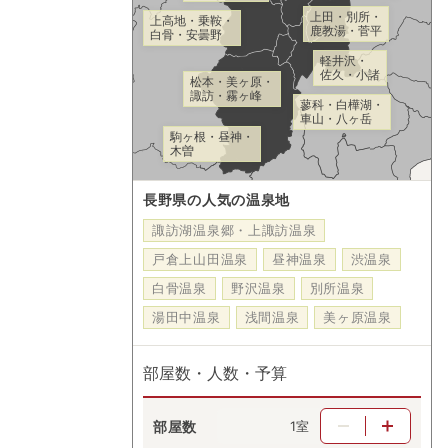
上田・別所・
上高地・乗鞍・
鹿教湯・菅平
白骨・安曇野
軽井沢・
佐久・小諸
松本・美ヶ原・
諏訪・霧ヶ峰
蓼科・白樺湖・
車山・八ヶ岳
駒ヶ根・昼神・
木曽
長野県の人気の温泉地
諏訪湖温泉郷・上諏訪温泉
戸倉上山田温泉
昼神温泉
渋温泉
白骨温泉
野沢温泉
別所温泉
湯田中温泉
浅間温泉
美ヶ原温泉
部屋数・人数・予算
部屋数
室