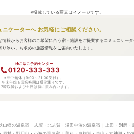
※掲載している写真はイメージです。
ュニケーターへ
お気軽にご相談ください。
な情報からお客様のご希望に合う宿・施設をご提案するコミュニケータ
寄り添い、お求めの施設情報をご案内いたします。
ゆこゆこ予約センター
0120-333-333
※年中無休（9:00～21:00受付）。
年末年始も営業時間は通常通りです。
※17時以降および土日は特に混み合います。
秋山郷の温泉宿
志賀・北志賀・湯田中渋の温泉宿
上田・別所・
・原村・野辺山・小海の温泉宿
蓼科・白樺湖・車山・女神湖・姫