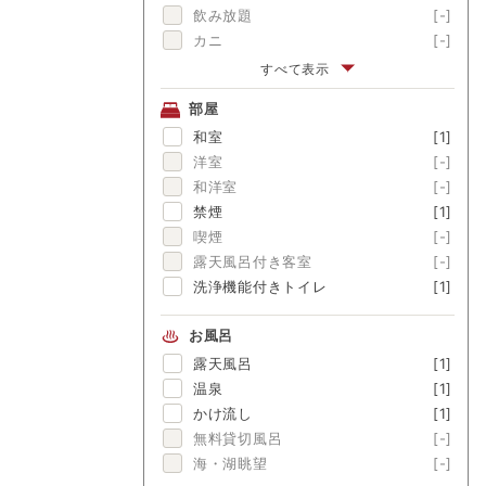
飲み放題
[-]
カニ
[-]
伊勢海老
[-]
すべて表示
アワビ
[-]
部屋
金目鯛
[-]
和室
[1]
舟盛
[-]
洋室
[-]
ブランド牛
[-]
和洋室
[-]
囲炉裏料理
[-]
禁煙
[1]
松茸
[-]
喫煙
[-]
露天風呂付き客室
[-]
洗浄機能付きトイレ
[1]
お風呂
露天風呂
[1]
温泉
[1]
かけ流し
[1]
無料貸切風呂
[-]
海・湖眺望
[-]