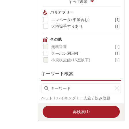
富士山眺望
[-]
すべて表示
渓流眺望
[-]
バリアフリー
にごり湯
[-]
エレベータ(平屋含む)
[1]
美肌の湯
[-]
大浴場手すりあり
[1]
その他
無料送迎
[-]
クーポン利用可
[1]
小規模旅館(15室以下)
[-]
キーワード検索
ペット
バイキング
一人旅
飲み放題
再検索(1)