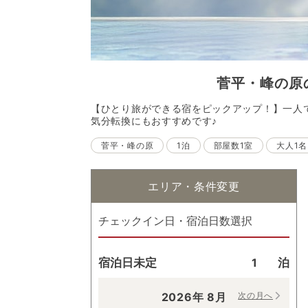
菅平・峰の原
【ひとり旅ができる宿をピックアップ！】一人
気分転換にもおすすめです♪
菅平・峰の原
1泊
部屋数1室
大人1名
エリア・条件変更
チェックイン日・宿泊日数選択
宿泊日未定
泊
2026
年
8
月
次の月へ