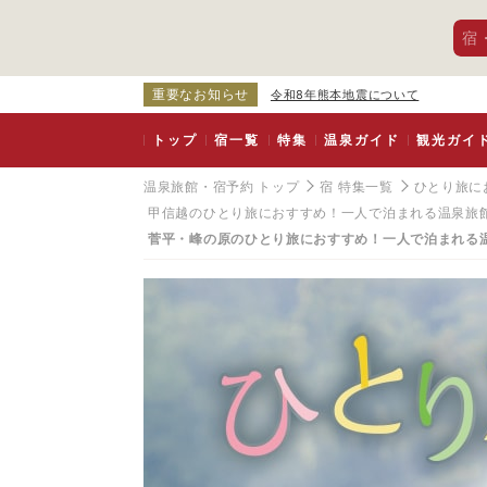
宿
重要なお知らせ
令和8年熊本地震について
トップ
宿一覧
特集
温泉ガイド
観光ガイ
温泉旅館・宿予約 トップ
宿 特集一覧
ひとり旅に
甲信越のひとり旅におすすめ！一人で泊まれる温泉旅
菅平・峰の原のひとり旅におすすめ！一人で泊まれる
菅
平
・
峰
の
原