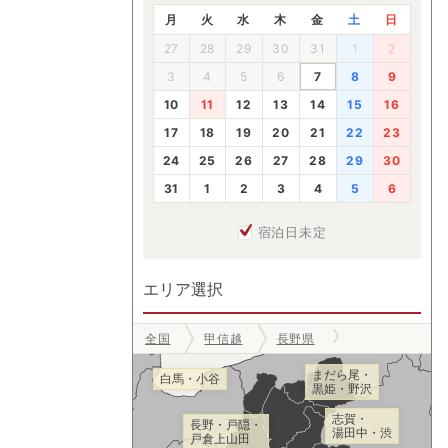
月
火
水
木
金
土
日
27
28
29
30
31
1
2
3
4
5
6
7
8
9
10
11
12
13
14
15
16
17
18
19
20
21
22
23
24
25
26
27
28
29
30
31
1
2
3
4
5
6
宿泊日未定
エリア選択
全国
甲信越
長野県
まだら尾・
白馬・小谷
黒姫・野沢
志賀・
長野・戸隠・
湯田中・渋
戸倉上山田