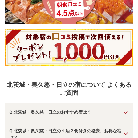
北茨城・奥久慈・日立
の宿について よくある
ご質問
Q.北茨城・奥久慈・日立のおすすめ宿は？
A.
「
五浦観光ホテル 和風の宿本館／別館大観荘
」
・
「
横川
Q.北茨城・奥久慈・日立の１泊２食付きの格安、お得な宿
温泉 中野屋旅館
」
・
「
悠久の宿 滝美館
」
などの旅館・ホ
は？