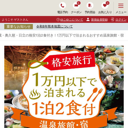
0
0
メ
メニュー
電話予約
クーポン
予約照会
お気に入り
ニ
ュ
ようこそ ゲストさん
ゆこゆこについて
新規会員登録
ログイン
ー
重要なお知らせ
令和8年熊本地震について
を
開
城・奥久慈・日立の格安1泊2食付き！1万円以下で泊まれるおすすめ温泉旅館・宿
く
北
茨
城
・
奥
久
慈
・
日
立