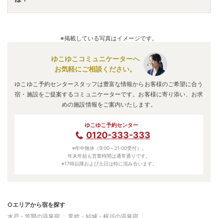
テルがおすすめの宿泊先です。
A.
「
ホテル奥久慈館【伊東園ホテルズ】
」
・
「
横川温泉 中
野屋旅館
」
・
「
悠久の宿 滝美館
」
などの旅館・ホテルがお
※掲載している写真はイメージです。
得な価格で泊まれる宿泊先です。
ゆこゆこコミュニケーターへ
お気軽にご相談ください。
ゆこゆこ予約センタースタッフは豊富な情報からお客様のご希望に合う
宿・施設をご提案するコミュニケーターです。お客様に寄り添い、お求
めの施設情報をご案内いたします。
ゆこゆこ予約センター
0120-333-333
※年中無休（9:00～21:00受付）。
年末年始も営業時間は通常通りです。
※17時以降および土日は特に混み合います。
○エリアから宿を探す
水戸・笠間の温泉宿
常総・結城・桜川の温泉宿