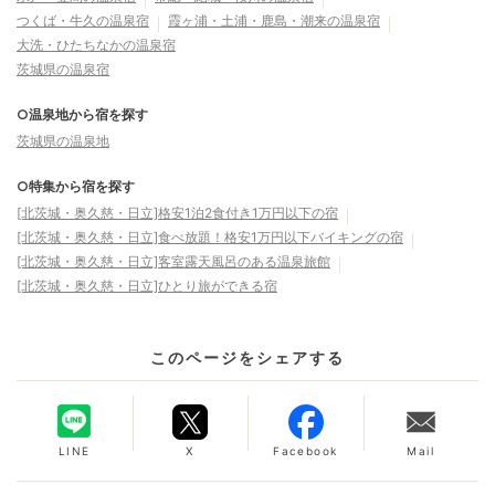
つくば・牛久の温泉宿
霞ヶ浦・土浦・鹿島・潮来の温泉宿
大洗・ひたちなかの温泉宿
茨城県の温泉宿
○温泉地から宿を探す
茨城県の温泉地
○特集から宿を探す
[北茨城・奥久慈・日立]格安1泊2食付き1万円以下の宿
[北茨城・奥久慈・日立]食べ放題！格安1万円以下バイキングの宿
[北茨城・奥久慈・日立]客室露天風呂のある温泉旅館
[北茨城・奥久慈・日立]ひとり旅ができる宿
このページをシェアする
LINE
X
Facebook
Mail