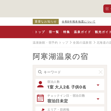
宿
重要なお知らせ
令和8年熊本地震について
トップ
宿一覧
特集
温泉ガイド
観光ガイ
温泉旅館・宿予約 トップ
全国の温泉宿
北海道の
阿寒湖温泉の宿
宿泊人数
1室 大人2名 子供0名
チェックイン日・宿泊日数
宿泊日未定
エリア・目的地