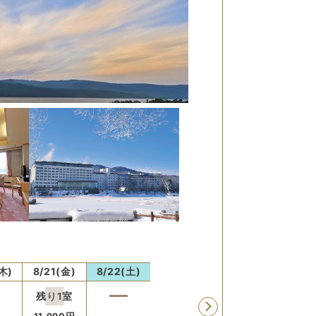
木)
8/21(金)
8/22(土)
8/23(日)
8/24(月)
8/25
残り
1
室
残り
2
室
残り
2
室
残り