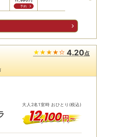
11,990
円
11,990
円
11,990
円
11,9
予約
予約
予約
予
る
4.20
点
前
大人
2
名
1
室時 おひとり(税込)
12
,
100
ラ
円～