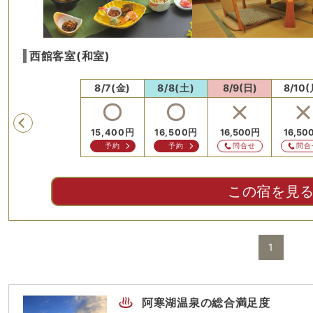
西館客室(和室)
8/6(木)
8/7(金)
8/8(土)
8/9(日)
8/10(
Previous
15,400
円
16,500
円
16,500
円
16,50
予約
予約
問合せ
問合
この宿を見
1
阿寒湖温泉
の総合満足度