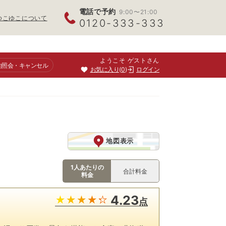
電話で予約
9:00〜21:00
ゆこゆこについて
0120-333-333
ようこそ ゲストさん
約照会
・キャンセル
お気に入り
0
ログイン
地図表示
1人あたりの
合計料金
料金
4.23
点