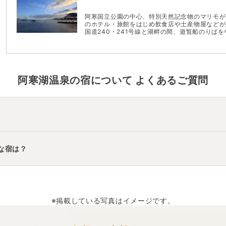
阿寒国立公園の中心、特別天然記念物のマリモが
のホテル・旅館をはじめ飲食店や土産物屋などが立ち並ぶ道東
国道240・241号線と湖畔の間、遊覧船のりば
面しているため部屋や露天風呂などから湖面や阿
周辺は野生動物が暮らす大自然の宝庫。また温泉
地に生きた民族の伝承文化を間近で見ることがで
が訪れるのは、名湯はもちろん周囲の大自然の魅
足湯も利用しながら、心身ともにリフレッシュし
阿寒湖温泉
の宿について よくあるご質問
原
」
・
「
ホテルまほろば
」
などの旅館・ホテルがおすすめの宿泊先
な宿は？
」
・
「
ホテルグランテラス千歳
」
・
「
ホテルテトラ湯の川温泉
」
な
※掲載している写真はイメージです。