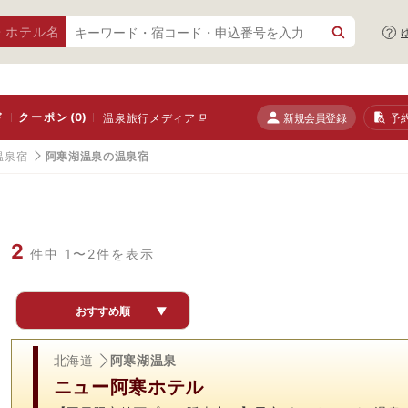
・ホテル名
ド
クーポン
(0)
新規会員登録
予
温泉旅行メディア
温泉宿
阿寒湖温泉の温泉宿
2
件中 1〜2件を表示
おすすめ順
▼
北海道
阿寒湖温泉
ニュー阿寒ホテル