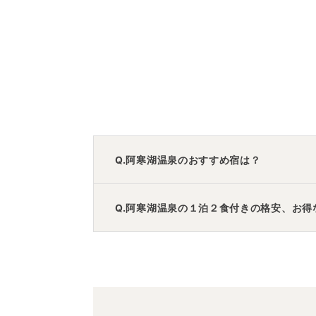
Q.阿寒湖温泉のおすすめ宿は？
A.
「
定山渓ビューホテル
」
・
「
ホテル大平
Q.阿寒湖温泉の１泊２食付きの格安、お得
A.
「
ココテル函館（旧 シンプレスト函館）
宿泊先です。