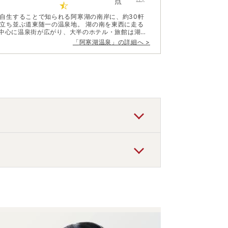
点
自生することで知られる阿寒湖の南岸に、約30軒
随一の温泉地。 湖の南を東西に走る
を中心に温泉街が広がり、大半のホテル・旅館は湖に
寒富士（雄阿寒岳）の美しい風景が一望できる。
「
阿寒湖温泉
」の詳細へ >
街に接して道内最大のアイヌコタンがあり、北の大
きる。深い山間の地にもかかわらず毎年多くの湯客
力が大きく貢献している。温泉街に散在する手湯や
たい。
です。
どの旅館・ホテルがお得な価格で泊まれる