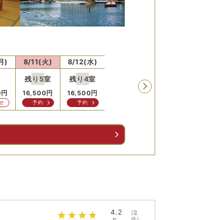
月)
8/11(火)
8/12(水)
8/13(木)
8/14(金)
8/15
残り
5
室
残り
4
室
残り
9
室
0
円
16,500
円
16,500
円
16,500
円
16,500
円
16,5
せ
予約
予約
問合せ
予約
予
る
4.2
(
9
件)