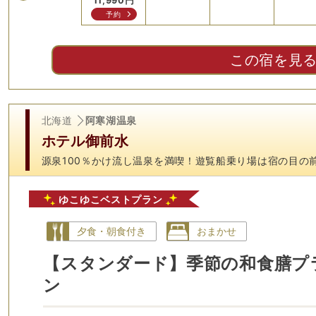
11,990
円
予約
この宿を見
北海道
阿寒湖温泉
ホテル御前水
源泉100％かけ流し温泉を満喫！遊覧船乗り場は宿の目の
ゆこゆこベストプラン
夕食・朝食付き
おまかせ
【スタンダード】季節の和食膳プ
ン