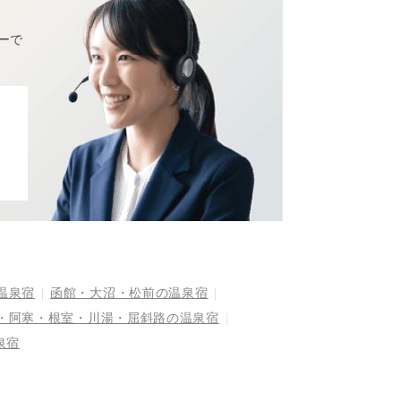
ーで
温泉宿
函館・大沼・松前の温泉宿
・阿寒・根室・川湯・屈斜路の温泉宿
泉宿