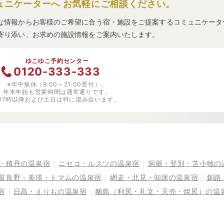
ュニケーターへ
お気軽にご相談ください。
な情報からお客様のご希望に合う宿・施設をご提案するコミュニケータ
寄り添い、お求めの施設情報をご案内いたします。
ゆこゆこ予約センター
0120-333-333
※年中無休（9:00～21:00受付）。
年末年始も営業時間は通常通りです。
※17時以降および土日は特に混み合います。
・積丹の温泉宿
ニセコ・ルスツの温泉宿
洞爺・登別・苫小牧の
富良野・美瑛・トマムの温泉宿
網走・北見・知床の温泉宿
釧路
宿
日高・えりもの温泉宿
離島（利尻・礼文・天売・焼尻）の温