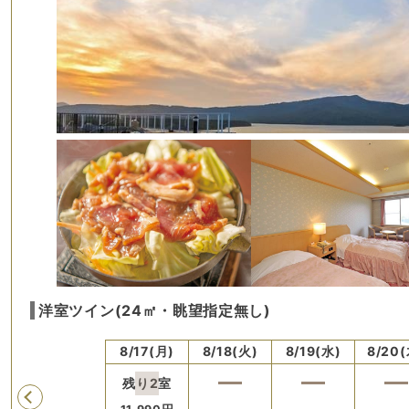
洋室ツイン(24㎡・眺望指定無し)
土)
8/16(日)
8/17(月)
8/18(火)
8/19(水)
8/20(
残り
2
室
Previous