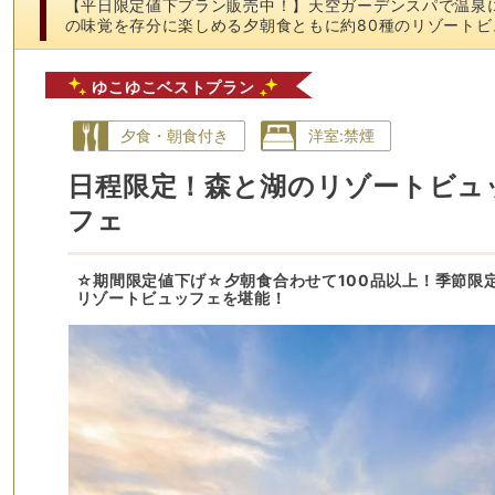
【平日限定値下プラン販売中！】天空ガーデンスパで温泉
の味覚を存分に楽しめる夕朝食ともに約80種のリゾートビ
ゆこゆこベストプラン
夕食・朝食付き
洋室:禁煙
日程限定！森と湖のリゾートビュ
フェ
☆期間限定値下げ☆夕朝食合わせて100品以上！季節限
リゾートビュッフェを堪能！