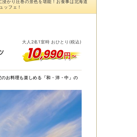
に浸かり圧巻の景色を堪能！お食事は北海道
ュッフェ！
大人
2
名
1
室時 おひとり(税込)
10
,
990
ッ
円～
定のお料理も楽しめる「和・洋・中」の