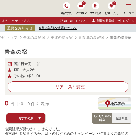
0
0
メ
メニュー
電話予約
クーポン
予約照会
お気に入り
ニ
ュ
ようこそ ゲストさん
ゆこゆこについて
新規会員登録
ログイン
ー
重要なお知らせ
令和8年熊本地震について
を
開
予約 トップ
全国の温泉宿
東北の温泉宿
青森県の温泉宿
青森の温泉宿
く
青森の宿
宿泊日未定 1泊
1室 大人2名
その他の条件(0)
エリア・
条件変更
0
件中0~0件を表示
地図表示
1人あたりの
おすすめ順
▼
合計料金
料金
検索結果が見つかりませんでした。
検索条件を変更するか、以下のおすすめのキャンペーン・特集よりご希望の