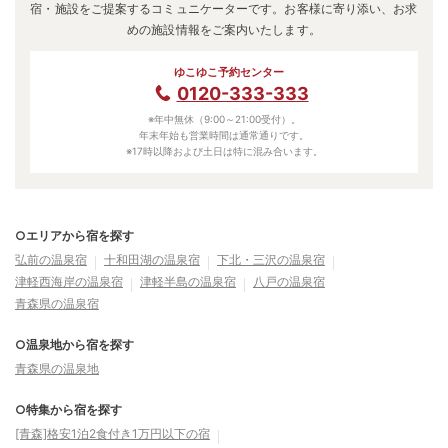
宿・施設をご提案するコミュニケーターです。お客様に寄り添い、お求
めの施設情報をご案内いたします。
ゆこゆこ予約センター
0120-333-333
※年中無休（9:00～21:00受付）。
年末年始も営業時間は通常通りです。
※17時以降および土日は特に混み合います。
○エリアから宿を探す
弘前の温泉宿
十和田湖の温泉宿
下北・三沢の温泉宿
津軽西海岸の温泉宿
津軽半島の温泉宿
八戸の温泉宿
青森県の温泉宿
○温泉地から宿を探す
青森県の温泉地
○特集から宿を探す
[青森]格安1泊2食付き1万円以下の宿