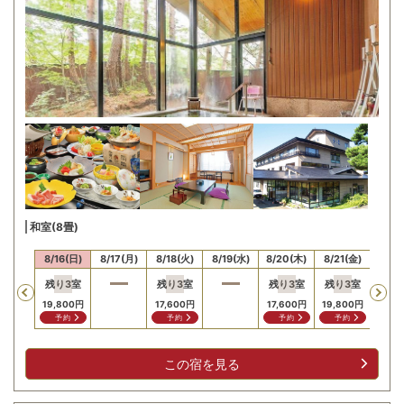
和室(8畳)
15(土)
8/16(日)
8/17(月)
8/18(火)
8/19(水)
8/20(木)
8/21(金)
8/22
残り
3
室
残り
3
室
残り
3
室
残り
3
室
残り
Previous
19,800
円
17,600
円
17,600
円
19,800
円
23,1
予約
予約
予約
予約
予
この宿を見る