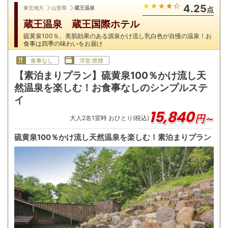
4.25
東北地方
山形県
蔵王温泉
点
蔵王温泉 蔵王国際ホテル
硫黄泉100％、美肌効果のある源泉かけ流し乳白色が自慢の温泉！お
食事は四季の味わいをお届け
食事なし
洋室:禁煙
【素泊まりプラン】硫黄泉100％かけ流し天
然温泉を楽しむ！お食事なしのシンプルステ
イ
15,840
円～
大人
2
名
1
室時 おひとり(税込)
硫黄泉100％かけ流し天然温泉を楽しむ！素泊まりプラン