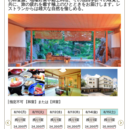
の和食膳。地場野菜や郷土料理、その他四季折々の味覚と
共に、旅の疲れを癒す極上のひとときをお届けします。レ
ストランからは雄大な自然を愉しめる。
指定不可 【和室】または【洋室】
/9(日)
8/10(月)
8/11(火)
8/12(水)
8/13(木)
8/14(金)
8/15(土)
8/16
残り
1
室
残り
1
室
残り
1
室
残り
1
室
残り
1
室
残り
1
室
残り
Previous
24,200
円
24,200
円
24,200
円
24,200
円
24,200
円
20,900
円
17,6