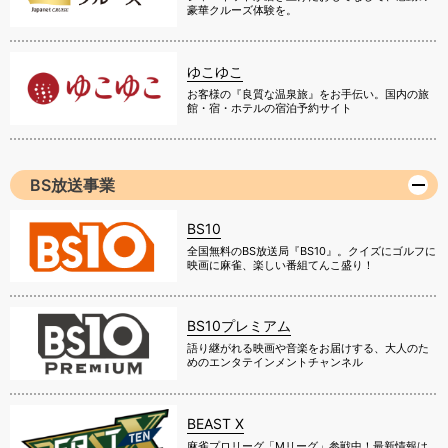
豪華クルーズ体験を。
ゆこゆこ
お客様の『良質な温泉旅』をお手伝い。国内の旅
館・宿・ホテルの宿泊予約サイト
BS放送事業
BS10
全国無料のBS放送局『BS10』。クイズにゴルフに
映画に麻雀、楽しい番組てんこ盛り！
BS10プレミアム
語り継がれる映画や音楽をお届けする、大人のた
めのエンタテインメントチャンネル
BEAST X
麻雀プロリーグ「Mリーグ」参戦中！最新情報は