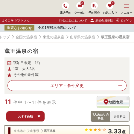
0
0
メ
メニュー
電話予約
クーポン
予約照会
お気に入り
ニ
ュ
ようこそ ゲストさん
ゆこゆこについて
新規会員登録
ログイン
ー
重要なお知らせ
令和8年熊本地震について
を
開
トップ
全国の温泉宿
東北の温泉宿
山形県の温泉宿
蔵王温泉の温泉宿
く
蔵王温泉の宿
宿泊日未定 1泊
1室 大人2名
その他の条件(0)
エリア・
条件変更
11
件中 1〜11件を表示
地図表示
1人あたりの
おすすめ順
▼
合計料金
料金
3.33
東北地方
山形県
蔵王温泉
点