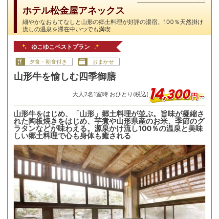
ホテル松金屋アネックス
細やかなおもてなしと山形の郷土料理が好評の湯宿。100％天然掛け
流しの温泉を滞在中いつでも満喫
ゆこゆこベストプラン
夕食・朝食付き
おまかせ
山形牛を愉しむ四季御膳
14
,
300
大人
2
名
1
室時 おひとり(税込)
円～
山形牛をはじめ、「山形」郷土料理が並ぶ。旨味が凝縮さ
れた陶板焼きをはじめ、芋煮や山形県産のお米、季節のグ
ラタンなどが味わえる。源泉かけ流し100％の温泉と美味
しい郷土料理で心も身体も癒される