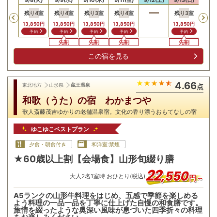
残り
4
室
残り
4
室
残り
3
室
残り
4
室
残り
3
室
残り
Previous
13,850
円
13,850
円
13,850
円
13,850
円
13,850
円
13,8
予約
予約
予約
予約
予約
予
先割
先割
先割
先割
先
この宿を見る
4.66
東北地方
山形県
蔵王温泉
点
和歌（うた）の宿 わかまつや
歌人斎藤茂吉ゆかりの老舗温泉宿。文化の香り漂うおもてなしの宿
ゆこゆこベストプラン
夕食・朝食付き
和洋室:禁煙
★60歳以上割【会場食】山形旬綴り膳
22
,
550
大人
2
名
1
室時 おひとり(税込)
円～
A5ランクの山形牛料理をはじめ、五感で季節を楽しめる
よう料理の一品一品を丁寧に仕上げた自慢の和食膳です。
旅情を綴ったような奥深い風味が息づいた四季折々の料理