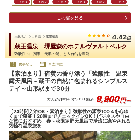
予約
予約
予約
予約
予約
予約
予
この宿を見る
4.42
東北地方
山形県
蔵王温泉
点
蔵王温泉 堺屋森のホテルヴァルトベルク
強酸性の白濁泉「美肌の湯」と大自然を堪能
食事なし
和室:禁煙
【素泊まり】硫黄の香り漂う「強酸性」温泉
露天風呂～蔵王の自然に包まれるシンプルス
テイ～山形駅まで30分
9,900
円～
大人
2
名
1
室時 おひとり(税込)
【24時間入浴OK・素泊まり】強酸性の源泉100％を心ゆ
くまで堪能！20時までチェックインOK！ビジネスや自由
な旅におすすめ。春～秋限定野天風呂で清流に癒やされる
気軽な温泉旅を