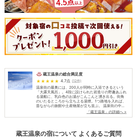
蔵王温泉
の総合満足度
4.7
点
(
12
件)
温泉街の最奥には、200人が同時に入浴できるという
「大露天風呂」。4段に設けられた岩造りの野趣あふれ
る湯船に、乳白色のお湯がこんこんと湧き出る。街角
のいたるところから立ち上る湯煙。1つ路地を入れば、
昔ながらの旅館や土産物屋が立ち並ぶ。 温泉街の中に
も、情緒ある共同浴場が3軒。温泉神社入口の「上
「
蔵王温泉
」の詳細へ >
湯」、温泉街の中心に建つ「上湯」にひっそりと佇む
「川原湯」は地元の人たちの憩いの場。かけ流しの源
泉と方言で交わされる会話に、東北の温泉に来た喜び
が込み上げる。 周辺にはその名の通り、山形蔵王の大
蔵王温泉
の宿について よくあるご質問
自然。シンボル「御釜」をはじめ新緑に紅葉、スキー