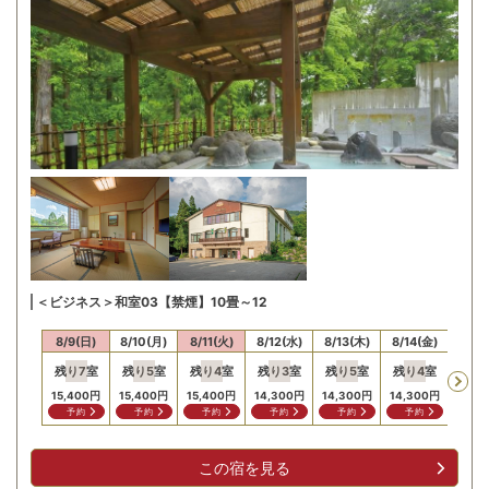
＜ビジネス＞和室03【禁煙】10畳～12
8/9(日)
8/10(月)
8/11(火)
8/12(水)
8/13(木)
8/14(金)
8/15
残り
7
室
残り
5
室
残り
4
室
残り
3
室
残り
5
室
残り
4
室
残り
15,400
円
15,400
円
15,400
円
14,300
円
14,300
円
14,300
円
12,10
予約
予約
予約
予約
予約
予約
予
この宿を見る