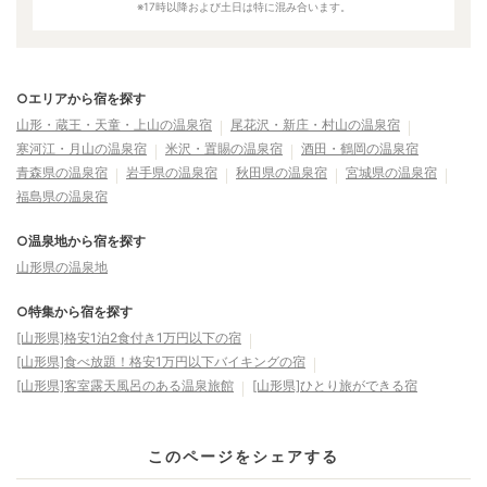
※17時以降および土日は特に混み合います。
○エリアから宿を探す
山形・蔵王・天童・上山の温泉宿
尾花沢・新庄・村山の温泉宿
寒河江・月山の温泉宿
米沢・置賜の温泉宿
酒田・鶴岡の温泉宿
青森県の温泉宿
岩手県の温泉宿
秋田県の温泉宿
宮城県の温泉宿
福島県の温泉宿
○温泉地から宿を探す
山形県の温泉地
○特集から宿を探す
[山形県]格安1泊2食付き1万円以下の宿
[山形県]食べ放題！格安1万円以下バイキングの宿
[山形県]客室露天風呂のある温泉旅館
[山形県]ひとり旅ができる宿
このページをシェアする