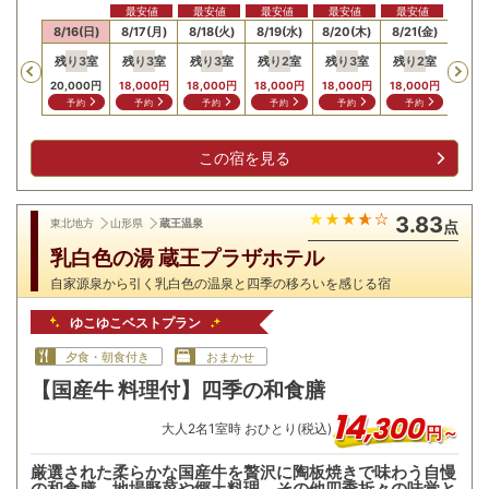
最安値
最安値
最安値
最安値
最安値
15(土)
8/16(日)
8/17(月)
8/18(火)
8/19(水)
8/20(木)
8/21(金)
8/22
残り
3
室
残り
3
室
残り
3
室
残り
2
室
残り
3
室
残り
2
室
残り
Previous
,000
円
20,000
円
18,000
円
18,000
円
18,000
円
18,000
円
18,000
円
24,0
問合せ
予約
予約
予約
予約
予約
予約
予
この宿を見る
3.83
東北地方
山形県
蔵王温泉
点
乳白色の湯 蔵王プラザホテル
自家源泉から引く乳白色の温泉と四季の移ろいを感じる宿
ゆこゆこベストプラン
夕食・朝食付き
おまかせ
【国産牛 料理付】四季の和食膳
14
,
300
大人
2
名
1
室時 おひとり(税込)
円～
厳選された柔らかな国産牛を贅沢に陶板焼きで味わう自慢