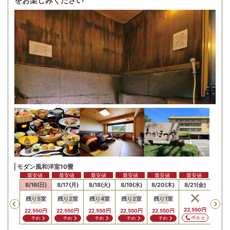
をお楽しみください
モダン風和洋室10畳
最安値
最安値
最安値
最安値
最安値
最安値
15(土)
8/16(日)
8/17(月)
8/18(火)
8/19(水)
8/20(木)
8/21(金)
8/22
残り
5
室
残り
2
室
残り
4
室
残り
2
室
残り
1
室
Previous
22,550
円
22,550
円
22,550
円
22,550
円
22,550
円
22,550
円
問合せ
予約
予約
予約
予約
予約