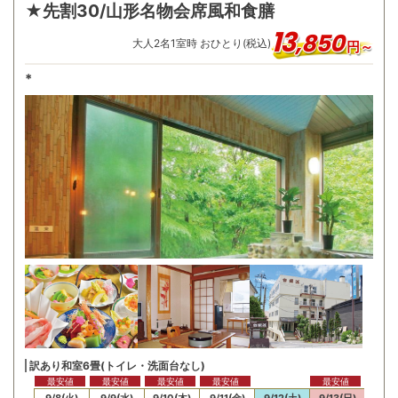
★先割30/山形名物会席風和食膳
13
,
850
大人
2
名
1
室時 おひとり(税込)
円～
*
訳あり和室6畳(トイレ・洗面台なし)
最安値
最安値
最安値
最安値
最安値
最安
/7(月)
9/8(火)
9/9(水)
9/10(木)
9/11(金)
9/12(土)
9/13(日)
9/14