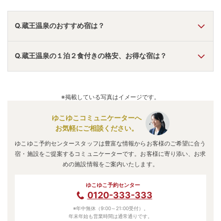
と幻想的な世界が広がる樹氷や雪の回廊が1年を通して
出迎えてくれる。
Q.蔵王温泉のおすすめ宿は？
A.
「
仙渓園 月岡ホテル
」
・
「
かみのやま温泉 日本の宿
Q.蔵王温泉の１泊２食付きの格安、お得な宿は？
古窯
」
・
「
たちばなや
」
などの旅館・ホテルがおすすめの宿
泊先です。
A.
「
ゆめみの宿 観松館
」
・
「
蔵王温泉 ル・ベール蔵
王
」
・
「
小野川温泉 名湯の宿 吾妻荘
」
などの旅館・ホテ
※掲載している写真はイメージです。
ルがお得な価格で泊まれる宿泊先です。
ゆこゆこコミュニケーターへ
お気軽にご相談ください。
ゆこゆこ予約センタースタッフは豊富な情報からお客様のご希望に合う
宿・施設をご提案するコミュニケーターです。お客様に寄り添い、お求
めの施設情報をご案内いたします。
ゆこゆこ予約センター
0120-333-333
※年中無休（9:00～21:00受付）。
年末年始も営業時間は通常通りです。