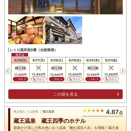
レトロ風和室8畳（全館禁煙）
最安値
15(土)
8/16(日)
8/17(月)
8/18(火)
8/19(水)
8/20(木)
8/21(金)
8/22
残り
1
室
残り
1
室
残り
1
室
Previous
,860
円
13,860
円
13,860
円
13,860
円
15,8
11,220
円
12,540
円
12,540
円
問合せ
問合せ
問合せ
問合せ
問
予約
予約
予約
この宿を見る
4.87
東北地方
山形県
蔵王温泉
点
蔵王温泉 蔵王四季のホテル
源泉かけ流しの乳白色いおう温泉「離れ湯百八歩」を堪能！蔵王連