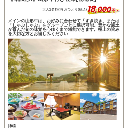
18
,
000
大人
2
名
1
室時 おひとり(税込)
円～
メインの山形牛は、お好みに合わせて「すき焼き」または
「しゃぶしゃぶ」をグループごとに選択可能。豊かな風土
が育んだ旬の味覚を心ゆくまで堪能できます。極上の旨み
を大切な方とお愉しみください
和室