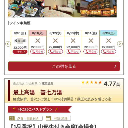
ツイン◆禁煙
/9(日)
8/10(月)
8/11(火)
8/12(水)
8/13(木)
8/14(金)
8/15(土)
8/16
残り
3
室
Previous
22,000
円
22,000
円
22,000
円
22,000
円
22,000
円
13,2
22,000
円
問合せ
問合せ
問合せ
問合せ
問合せ
問
予約
この宿を見る
4.77
東北地方
山形県
蔵王温泉
点
最上高湯 善七乃湯
鮮度抜群。贅沢かけ流し100%貸切風呂！蔵王の恵みを感じる宿
ゆこゆこベストプラン
夕食・朝食付き
和室:禁煙
【1品選択】山形牛付き会席[会場食]