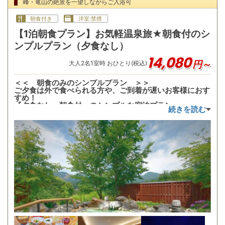
峰・竜山の絶景を一望しながらご入浴可
朝食付き
洋室:禁煙
【1泊朝食プラン】お気軽温泉旅★朝食付のシ
ンプルプラン（夕食なし）
14,080
円～
大人
2
名
1
室時 おひとり(税込)
＜＜ 朝食のみのシンプルプラン ＞＞
ご夕食は外で食べられる方や、ご到着が遅いお客様におす
すめ！
『夕食なし・朝食付』のシンプルな宿泊プラン。
続きを読む
ご到着後は当館自慢の【離れ湯百八歩】【大浴場 白樺の
湯】をご堪能ください！
※こちらのプランは朝食のみ付いているプランです。夕食
は付いておりません。