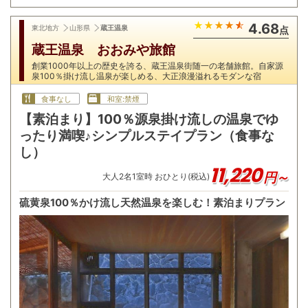
4.68
東北地方
山形県
蔵王温泉
点
蔵王温泉 おおみや旅館
創業1000年以上の歴史を誇る、蔵王温泉街随一の老舗旅館。自家源
泉100％掛け流し温泉が楽しめる、大正浪漫溢れるモダンな宿
食事なし
和室:禁煙
【素泊まり】100％源泉掛け流しの温泉でゆ
ったり満喫♪シンプルステイプラン（食事な
し）
11,220
円～
大人
2
名
1
室時 おひとり(税込)
硫黄泉100％かけ流し天然温泉を楽しむ！素泊まりプラン