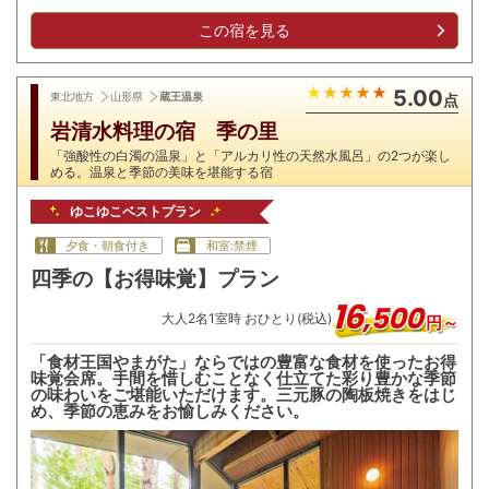
この宿を見る
5.00
東北地方
山形県
蔵王温泉
点
岩清水料理の宿 季の里
「強酸性の白濁の温泉」と「アルカリ性の天然水風呂」の2つが楽し
める。温泉と季節の美味を堪能する宿
ゆこゆこベストプラン
夕食・朝食付き
和室:禁煙
四季の【お得味覚】プラン
16
,
500
大人
2
名
1
室時 おひとり(税込)
円～
「食材王国やまがた」ならではの豊富な食材を使ったお得
味覚会席。手間を惜しむことなく仕立てた彩り豊かな季節
の味わいをご堪能いただけます。三元豚の陶板焼きをはじ
め、季節の恵みをお愉しみください。