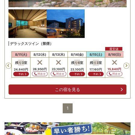
デラックスツイン（禁煙）
最安値
最安
10(月)
8/11(火)
8/12(水)
8/13(木)
8/14(金)
8/15(土)
8/16(日)
8/17
残り
3
室
残り
6
室
残り
3
室
Previous
,640
円
26,950
円
23,100
円
15,840
円
15,8
24,640
円
23,100
円
17,160
円
問合せ
問合せ
問合せ
問合せ
問
予約
予約
予約
この宿を見る
1