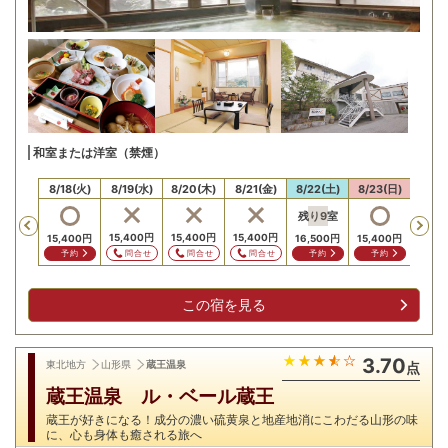
和室または洋室（禁煙）
17(月)
8/18(火)
8/19(水)
8/20(木)
8/21(金)
8/22(土)
8/23(日)
8/24
残り
9
室
Previous
,400
円
15,400
円
15,400
円
15,400
円
15,400
円
16,500
円
15,400
円
15,4
問合せ
問合せ
問合せ
問合せ
予約
予約
予約
予
この宿を見る
3.70
東北地方
山形県
蔵王温泉
点
蔵王温泉 ル・ベール蔵王
蔵王が好きになる！成分の濃い硫黄泉と地産地消にこわだる山形の味
に、心も身体も癒される旅へ