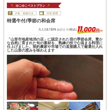
ゆこゆこベストプラン
夕食・朝食付き
洋室:禁煙
特選牛付/季節の和会席
11
,
000
大人
2
名
1
室時 おひとり(税込)
円～
「山形市地産地消の店」に認定された宿の季節会席。豊か
な自然に育まれた旬の素材を、熟練の技で心温まる料理に
仕上げました。契約農家や市場での直接購入で厳選仕入れ
した山形の恵みを味わえます