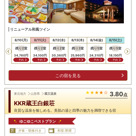
リニューアル和風ツイン
/9(日)
8/10(月)
8/11(火)
8/12(水)
8/13(木)
8/14(金)
8/15(土)
8/16
残り
2
室
残り
2
室
残り
2
室
残り
3
室
残り
5
室
残り
5
室
残り
Previous
34,760
円
34,100
円
30,360
円
25,960
円
24,310
円
18,150
円
15,18
予約
予約
予約
予約
予約
予約
予
この宿を見る
3.80
東北地方
山形県
蔵王温泉
点
KKR蔵王白銀荘
良質な温泉を愉しめる。美肌の湯と四季の魅力を満喫できる宿
ゆこゆこベストプラン
夕食・朝食付き
和室:禁煙