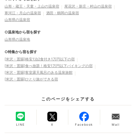
山形・蔵王・天童・上山の温泉宿
尾花沢・新庄・村山の温泉宿
寒河江・月山の温泉宿
酒田・鶴岡の温泉宿
山形県の温泉宿
○温泉地から宿を探す
山形県の温泉地
○特集から宿を探す
[米沢・置賜]格安1泊2食付き1万円以下の宿
[米沢・置賜]食べ放題！格安1万円以下バイキングの宿
[米沢・置賜]客室露天風呂のある温泉旅館
[米沢・置賜]ひとり旅ができる宿
このページをシェアする
LINE
X
Facebook
Mail