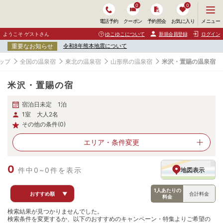
0
0
メ
メニュー
電話予約
クーポン
予約照会
お気に入り
ニ
ュ
ようこそ ゲストさん
ゆこゆこについて
新規会員登録
ログイン
ー
重要なお知らせ
令和8年熊本地震について
を
開
ップ
全国の温泉宿
東北の温泉宿
山形県の温泉宿
米沢・置賜の温泉宿
く
米沢・置賜の宿
宿泊日未定 1泊
1室 大人2名
その他の条件(0)
エリア・
条件変更
0
件中0~0件を表示
地図表示
1人あたりの
おすすめ順
▼
合計料金
料金
検索結果が見つかりませんでした。
検索条件を変更するか、以下のおすすめのキャンペーン・特集よりご希望の