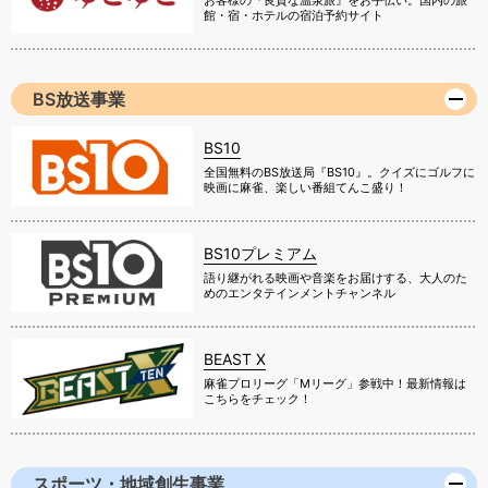
お客様の『良質な温泉旅』をお手伝い。国内の旅
館・宿・ホテルの宿泊予約サイト
BS放送事業
BS10
全国無料のBS放送局『BS10』。クイズにゴルフに
映画に麻雀、楽しい番組てんこ盛り！
BS10プレミアム
語り継がれる映画や音楽をお届けする、大人のた
めのエンタテインメントチャンネル
BEAST X
麻雀プロリーグ「Mリーグ」参戦中！最新情報は
こちらをチェック！
スポーツ・地域創生事業