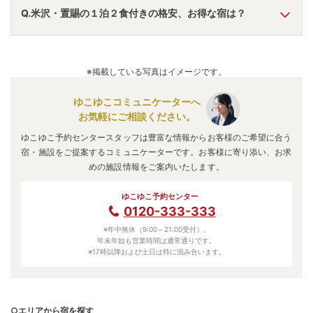
A.
「
小野川温泉 名湯の宿 吾妻荘
」
・
「
小野川温泉 河鹿
Q.米沢・置賜の１泊２食付きの格安、お得な宿は？
荘
」
・
「
鈴の宿 登府屋旅館
」
などの旅館・ホテルがおすす
めの宿泊先です。
A.
「
小野川温泉 名湯の宿 吾妻荘
」
・
「
旅館 大文字
屋
」
・
「
鈴の宿 登府屋旅館
」
などの旅館・ホテルがお得な
※掲載している写真はイメージです。
価格で泊まれる宿泊先です。
ゆこゆこコミュニケーターへ
お気軽にご相談ください。
ゆこゆこ予約センタースタッフは豊富な情報からお客様のご希望に合う
宿・施設をご提案するコミュニケーターです。お客様に寄り添い、お求
めの施設情報をご案内いたします。
ゆこゆこ予約センター
0120-333-333
※年中無休（9:00～21:00受付）。
年末年始も営業時間は通常通りです。
※17時以降および土日は特に混み合います。
○エリアから宿を探す