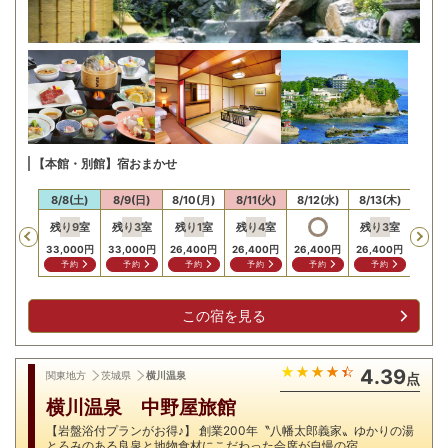
【本館・別館】宿おまかせ
/7(金)
8/8(土)
8/9(日)
8/10(月)
8/11(火)
8/12(水)
8/13(木)
8/14
残り
9
室
残り
3
室
残り
1
室
残り
4
室
残り
3
室
Previous
26,4
33,000
円
33,000
円
26,400
円
26,400
円
26,400
円
26,400
円
問
予約
予約
予約
予約
予約
予約
この宿を見る
4.39
関東地方
茨城県
横川温泉
点
横川温泉 中野屋旅館
【岩盤浴付プランがお得♪】 創業200年〝八幡太郎義家〟ゆかりの湯
とろみのある良泉と地物食材にこだわった会席が自慢の宿