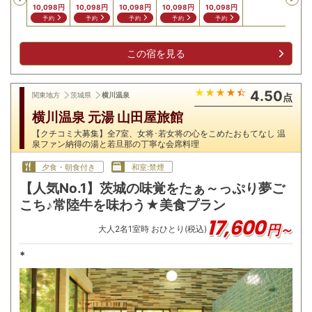
10,098
円
10,098
円
10,098
円
10,098
円
10,098
円
予約
予約
予約
予約
予約
この宿を見る
4.50
関東地方
茨城県
横川温泉
点
横川温泉 元湯 山田屋旅館
【クチコミ大募集】全7室、女将･若女将の心をこめたおもてなし 温
泉ファン納得の湯と若旦那の丁寧な会席料理
夕食・朝食付き
和室:禁煙
【人気No.1】茨城の味覚をたぁ～っぷり夢ご
こち♪常陸牛を味わう★美食プラン
17,600
円～
大人
2
名
1
室時 おひとり(税込)
*