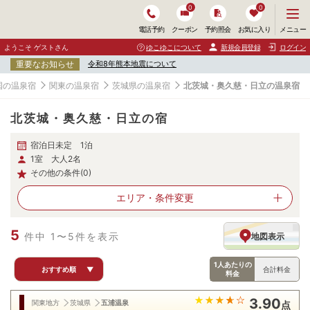
0
0
メ
メニュー
電話予約
クーポン
予約照会
お気に入り
ニ
ュ
ようこそ ゲストさん
ゆこゆこについて
新規会員登録
ログイン
ー
重要なお知らせ
令和8年熊本地震について
を
開
国の温泉宿
関東の温泉宿
茨城県の温泉宿
北茨城・奥久慈・日立の温泉宿
く
北茨城・奥久慈・日立の宿
宿泊日未定 1泊
1室 大人2名
その他の条件(0)
エリア・
条件変更
5
件中 1〜5件を表示
地図表示
1人あたりの
おすすめ順
▼
合計料金
料金
3.90
関東地方
茨城県
五浦温泉
点