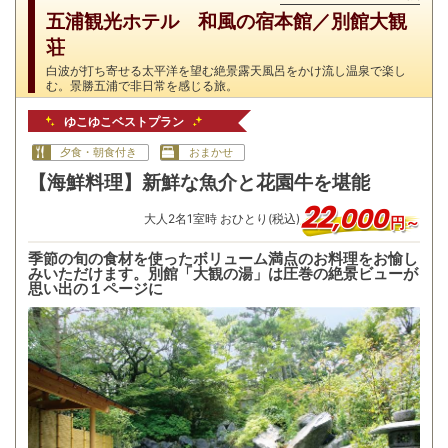
五浦観光ホテル 和風の宿本館／別館大観
荘
白波が打ち寄せる太平洋を望む絶景露天風呂をかけ流し温泉で楽し
む。景勝五浦で非日常を感じる旅。
ゆこゆこベストプラン
夕食・朝食付き
おまかせ
【海鮮料理】新鮮な魚介と花園牛を堪能
22
,
000
大人
2
名
1
室時 おひとり(税込)
円～
季節の旬の食材を使ったボリューム満点のお料理をお愉し
みいただけます。別館「大観の湯」は圧巻の絶景ビューが
思い出の１ページに