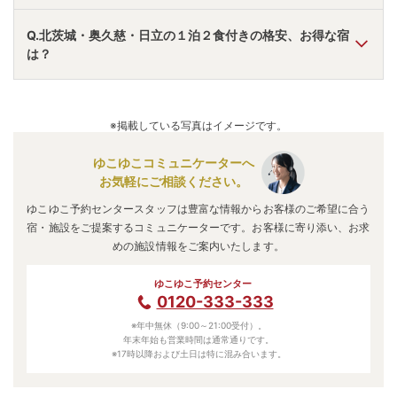
A.
「
五浦観光ホテル 和風の宿本館／別館大観荘
」
・
「
横川
Q.北茨城・奥久慈・日立の１泊２食付きの格安、お得な宿
温泉 中野屋旅館
」
・
「
悠久の宿 滝美館
」
などの旅館・ホ
は？
テルがおすすめの宿泊先です。
A.
「
ホテル奥久慈館【伊東園ホテルズ】
」
・
「
横川温泉 中
野屋旅館
」
・
「
悠久の宿 滝美館
」
などの旅館・ホテルがお
※掲載している写真はイメージです。
得な価格で泊まれる宿泊先です。
ゆこゆこコミュニケーターへ
お気軽にご相談ください。
ゆこゆこ予約センタースタッフは豊富な情報からお客様のご希望に合う
宿・施設をご提案するコミュニケーターです。お客様に寄り添い、お求
めの施設情報をご案内いたします。
ゆこゆこ予約センター
0120-333-333
※年中無休（9:00～21:00受付）。
年末年始も営業時間は通常通りです。
※17時以降および土日は特に混み合います。