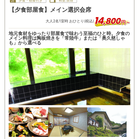
夕食・朝食付き
和室:禁煙
【夕食部屋食】メイン選択会席
14
,
800
大人
2
名
1
室時 おひとり(税込)
円～
地元食材をゆったり部屋食で味わう至福のひと時。夕食の
メイン料理は陶板焼きを「常陸牛」または「奥久慈しゃ
も」から選べる