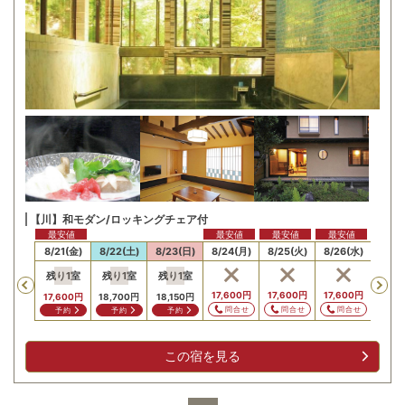
【川】和モダン/ロッキングチェア付
最安値
最安値
最安値
最安値
最安値
最安
20(木)
8/21(金)
8/22(土)
8/23(日)
8/24(月)
8/25(火)
8/26(水)
8/27
残り
1
室
残り
1
室
残り
1
室
残り
Previous
,600
円
17,600
円
17,600
円
17,600
円
17,600
円
18,700
円
18,150
円
17,6
問合せ
問合せ
問合せ
問合せ
予約
予約
予約
予
この宿を見る