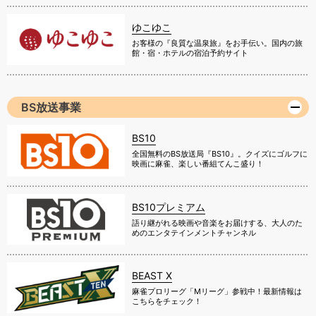
ゆこゆこ
お客様の『良質な温泉旅』をお手伝い。国内の旅
館・宿・ホテルの宿泊予約サイト
BS放送事業
BS10
全国無料のBS放送局『BS10』。クイズにゴルフに
映画に麻雀、楽しい番組てんこ盛り！
BS10プレミアム
語り継がれる映画や音楽をお届けする、大人のた
めのエンタテインメントチャンネル
BEAST X
麻雀プロリーグ「Mリーグ」参戦中！最新情報は
こちらをチェック！