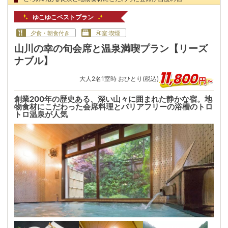
ゆこゆこベストプラン
夕食・朝食付き
和室:喫煙
山川の幸の旬会席と温泉満喫プラン【リーズ
ナブル】
11
,
800
大人
2
名
1
室時 おひとり(税込)
円～
創業200年の歴史ある、深い山々に囲まれた静かな宿。地
物食材にこだわった会席料理とバリアフリーの浴槽のトロ
トロ温泉が人気