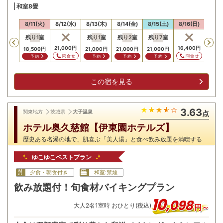
和室8畳
10(月)
8/11(火)
8/12(水)
8/13(木)
8/14(金)
8/15(土)
8/16(日)
8/17
残り
1
室
残り
1
室
残り
2
室
残り
7
室
残り
Previous
,500
円
21,000
円
16,400
円
18,500
円
21,000
円
21,000
円
21,000
円
16,4
問合せ
問合せ
問合せ
予約
予約
予約
予約
予
この宿を見る
3.63
関東地方
茨城県
大子温泉
点
ホテル奥久慈館【伊東園ホテルズ】
歴史ある名瀑の地で、肌喜ぶ「美人湯」と食べ飲み放題を満喫する
ゆこゆこベストプラン
夕食・朝食付き
和室:禁煙
飲み放題付！旬食材バイキングプラン
10
,
098
大人
2
名
1
室時 おひとり(税込)
円～