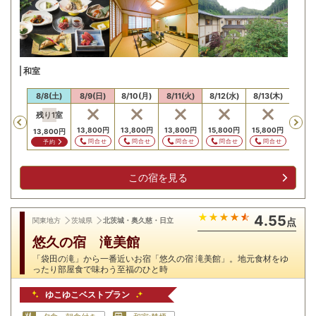
和室
/7(金)
8/8(土)
8/9(日)
8/10(月)
8/11(火)
8/12(水)
8/13(木)
8/14
残り
1
室
Previous
13,800
円
13,800
円
13,800
円
15,800
円
15,800
円
15,8
13,800
円
問合せ
問合せ
問合せ
問合せ
問合せ
問
予約
この宿を見る
4.55
関東地方
茨城県
北茨城・奥久慈・日立
点
悠久の宿 滝美館
「袋田の滝」から一番近いお宿「悠久の宿 滝美館」。地元食材をゆ
ったり部屋食で味わう至福のひと時
ゆこゆこベストプラン