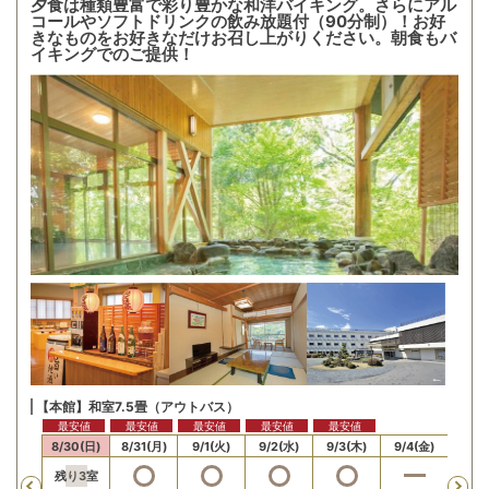
夕食は種類豊富で彩り豊かな和洋バイキング。さらにアル
コールやソフトドリンクの飲み放題付（90分制）！お好
きなものをお好きなだけお召し上がりください。朝食もバ
イキングでのご提供！
【本館】和室7.5畳（アウトバス）
最安値
最安値
最安値
最安値
最安値
29(土)
8/30(日)
8/31(月)
9/1(火)
9/2(水)
9/3(木)
9/4(金)
9/5
残り
3
室
Previous