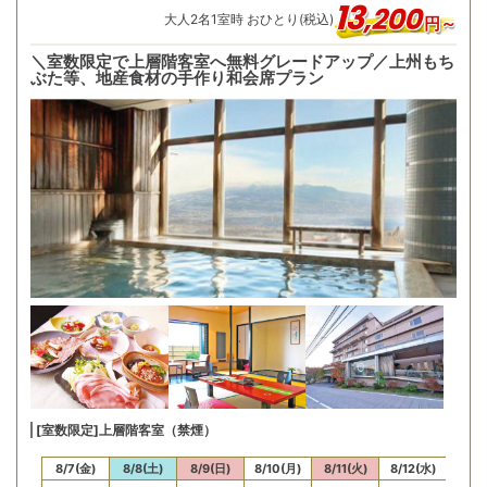
13
,
200
大人
2
名
1
室時 おひとり(税込)
円～
＼室数限定で上層階客室へ無料グレードアップ／上州もち
ぶた等、地産食材の手作り和会席プラン
[室数限定]上層階客室（禁煙）
/6(木)
8/7(金)
8/8(土)
8/9(日)
8/10(月)
8/11(火)
8/12(水)
8/13