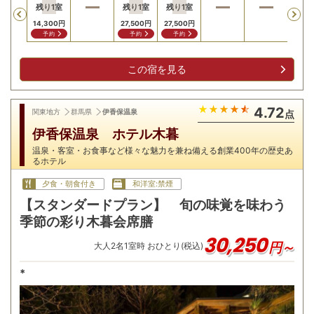
残り
1
室
残り
1
室
残り
1
室
Previous
14,300
円
27,500
円
27,500
円
予約
予約
予約
この宿を見る
4.72
関東地方
群馬県
伊香保温泉
点
伊香保温泉 ホテル木暮
温泉・客室・お食事など様々な魅力を兼ね備える創業400年の歴史あ
るホテル
夕食・朝食付き
和洋室:禁煙
【スタンダードプラン】 旬の味覚を味わう
季節の彩り木暮会席膳
30,250
円～
大人
2
名
1
室時 おひとり(税込)
*