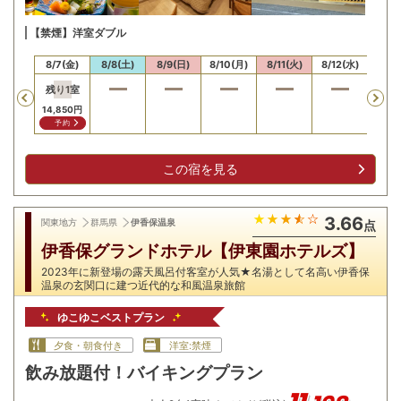
【禁煙】洋室ダブル
/6(木)
8/7(金)
8/8(土)
8/9(日)
8/10(月)
8/11(火)
8/12(水)
8/13
残り
1
室
Previous
14,850
円
予約
この宿を見る
3.66
関東地方
群馬県
伊香保温泉
点
伊香保グランドホテル【伊東園ホテルズ】
2023年に新登場の露天風呂付客室が人気★名湯として名高い伊香保
温泉の玄関口に建つ近代的な和風温泉旅館
ゆこゆこベストプラン
夕食・朝食付き
洋室:禁煙
飲み放題付！バイキングプラン