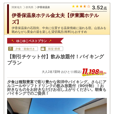
3.52
関東地方
群馬県
伊香保温泉
点
伊香保温泉ホテル金太夫【伊東園ホテル
ズ】
伊香保温泉の石段街、中央に位置する温泉情緒に溢れる宿。山並みを
眺めながら黄金の湯を楽しむ貸切風呂(有料)もおすすめ
ゆこゆこベストプラン
夕食・朝食付き
和室:禁煙
【割引チケット付】飲み放題付！バイキング
プラン
11
,
198
大人
2
名
1
室時 おひとり(税込)
円～
夕食は種類豊富で彩り豊かな和洋中バイキング。さらにア
ルコールやソフトドリンクの飲み放題付（90分制）！お
好きなものをお好きなだけお召し上がりください。朝食も
バイキングでのご提供！