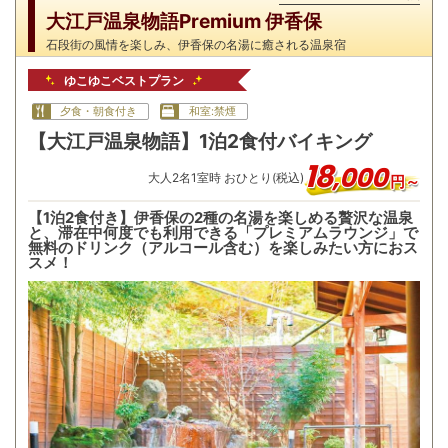
大江戸温泉物語Premium 伊香保
石段街の風情を楽しみ、伊香保の名湯に癒される温泉宿
ゆこゆこベストプラン
夕食・朝食付き
和室:禁煙
【大江戸温泉物語】1泊2食付バイキング
18
,
000
大人
2
名
1
室時 おひとり(税込)
円～
【1泊2食付き】伊香保の2種の名湯を楽しめる贅沢な温泉
と、滞在中何度でも利用できる「プレミアムラウンジ」で
無料のドリンク（アルコール含む）を楽しみたい方におス
スメ！