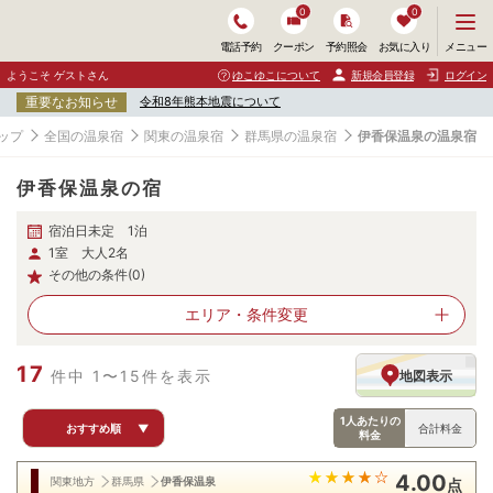
0
0
メ
メニュー
電話予約
クーポン
予約照会
お気に入り
ニ
ュ
ようこそ ゲストさん
ゆこゆこについて
新規会員登録
ログイン
ー
重要なお知らせ
令和8年熊本地震について
を
開
ップ
全国の温泉宿
関東の温泉宿
群馬県の温泉宿
伊香保温泉の温泉宿
く
伊香保温泉の宿
宿泊日未定 1泊
1室 大人2名
その他の条件(0)
エリア・
条件変更
17
件中 1〜15件を表示
地図表示
1人あたりの
おすすめ順
▼
合計料金
料金
4.00
関東地方
群馬県
伊香保温泉
点