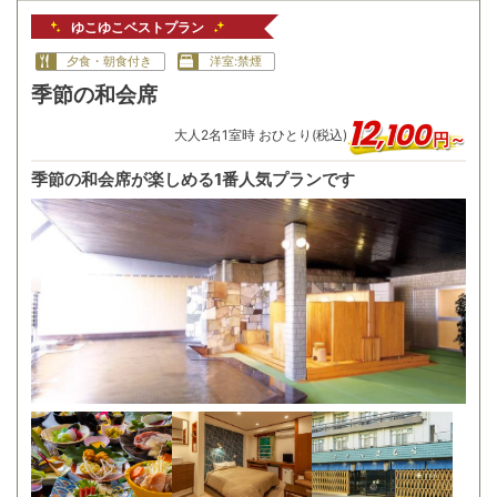
ゆこゆこベストプラン
夕食・朝食付き
洋室:禁煙
季節の和会席
12
,
100
大人
2
名
1
室時 おひとり(税込)
円～
季節の和会席が楽しめる1番人気プランです