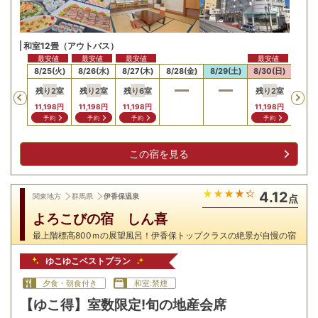
和室12畳（アウトバス）
最安値
最安値
最安値
最安値
最安値
最安
24(月)
8/25(火)
8/26(水)
8/27(木)
8/28(金)
8/29(土)
8/30(日)
8/31
残り
2
室
残り
2
室
残り
6
室
残り
2
室
Previous
,198
円
11,198
円
11,198
円
11,198
円
11,198
円
11,19
問合せ
予約
予約
予約
予約
予
この宿を見る
4.12
関東地方
群馬県
伊香保温泉
点
よろこびの宿 しん喜
最上階標高800ｍの展望風呂！伊香保トップクラスの絶景が自慢の宿
ゆこゆこベストプラン
夕食・朝食付き
和室:禁煙
【ゆこ得】室数限定!旬の地産会席