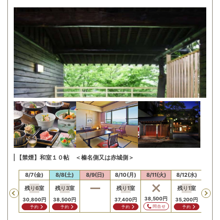
【禁煙】和室１０帖 ＜榛名側又は赤城側＞
/6(木)
8/7(金)
8/8(土)
8/9(日)
8/10(月)
8/11(火)
8/12(水)
8/13
残り
6
室
残り
3
室
残り
1
室
残り
1
室
残り
Previous
38,500
円
30,800
円
38,500
円
37,400
円
35,200
円
36,3
問合せ
予約
予約
予約
予約
予