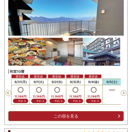
和室10畳
最安値
最安値
最安値
最安値
最安値
最安値
最安
30(日)
8/31(月)
9/1(火)
9/2(水)
9/3(木)
9/4(金)
9/5(土)
9/6
Previous
,198
円
11,19
11,198
円
11,198
円
11,198
円
11,198
円
11,198
円
問合せ
問
予約
予約
予約
予約
予約
この宿を見る