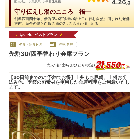
4.26
関東地方
群馬県
伊香保温泉
点
守り伝えし湯のこころ 福一
創業四百四十年、伊香保の石段街の最上位に佇む自然に囲まれた老舗
旅館。黄金の湯と白銀の湯の2つの温泉が愉しめる
ゆこゆこベストプラン
夕食・朝食付き
洋室:禁煙
先割30/四季替わり会席プラン
21
,
550
大人
2
名
1
室時 おひとり(税込)
円～
【30日前までのご予約でお得】上州もち豚鍋、上州お切
込み他、季節の旬素材を使用した会席料理をご用意いたし
ます。