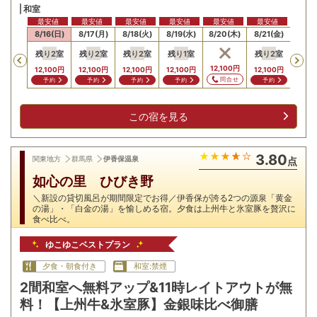
和室
最安値
最安値
最安値
最安値
最安値
最安値
15(土)
8/16(日)
8/17(月)
8/18(火)
8/19(水)
8/20(木)
8/21(金)
8/22
残り
2
室
残り
2
室
残り
2
室
残り
1
室
残り
2
室
Previous
12,100
円
12,100
円
12,100
円
12,100
円
12,100
円
12,100
円
問合せ
予約
予約
予約
予約
予約
この宿を見る
3.80
関東地方
群馬県
伊香保温泉
点
如心の里 ひびき野
＼新設の貸切風呂が期間限定でお得／伊香保が誇る2つの源泉「黄金
の湯」・「白金の湯」を愉しめる宿。夕食は上州牛と氷室豚を贅沢に
食べ比べ。
ゆこゆこベストプラン
夕食・朝食付き
和室:禁煙
2間和室へ無料アップ&11時レイトアウトが無
料！【上州牛&氷室豚】金銀味比べ御膳