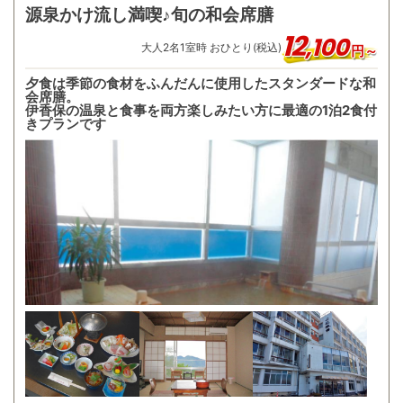
源泉かけ流し満喫♪旬の和会席膳
12
,
100
大人
2
名
1
室時 おひとり(税込)
円～
夕食は季節の食材をふんだんに使用したスタンダードな和
会席膳。
伊香保の温泉と食事を両方楽しみたい方に最適の1泊2食付
きプランです