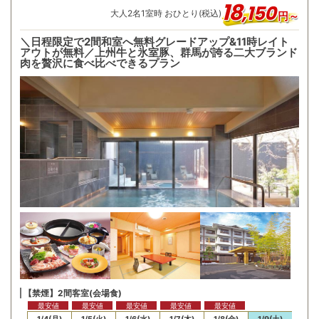
18
,
150
大人
2
名
1
室時 おひとり(税込)
円～
＼日程限定で2間和室へ無料グレードアップ&11時レイト
アウトが無料／上州牛と氷室豚、群馬が誇る二大ブランド
肉を贅沢に食べ比べできるプラン
【禁煙】2間客室(会場食)
最安値
最安値
最安値
最安値
最安値
/3(日)
1/4(月)
1/5(火)
1/6(水)
1/7(木)
1/8(金)
1/9(土)
1/10