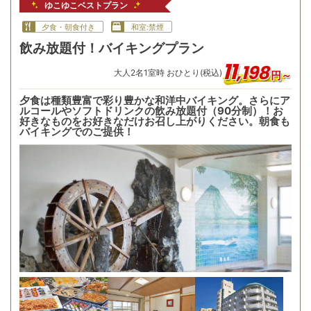
ゆこゆこベストプラン
夕食・朝食付き
和室:禁煙
飲み放題付！バイキングプラン
11
,
198
大人
2
名
1
室時 おひとり(税込)
円～
夕食は種類豊富で彩り豊かな和洋中バイキング。さらにア
ルコールやソフトドリンクの飲み放題付（90分制）！お
好きなものをお好きなだけお召し上がりください。朝食も
バイキングでのご提供！