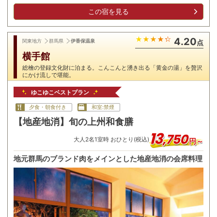
この宿を見る
4.20
関東地方
群馬県
伊香保温泉
点
横手館
総檜の登録文化財に泊まる。こんこんと湧き出る「黄金の湯」を贅沢
にかけ流しで堪能。
ゆこゆこベストプラン
夕食・朝食付き
和室:禁煙
【地産地消】旬の上州和食膳
13
,
750
大人
2
名
1
室時 おひとり(税込)
円～
地元群馬のブランド肉をメインとした地産地消の会席料理