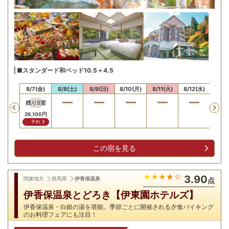
■スタンダード和ベッド10.5＋4.5
/6(木)
8/7(金)
8/8(土)
8/9(日)
8/10(月)
8/11(火)
8/12(水)
8/13
残り
5
室
Previous
26,100
円
予約
この宿を見る
3.90
関東地方
群馬県
伊香保温泉
点
伊香保温泉とどろき【伊東園ホテルズ】
伊香保温泉・白銀の湯を堪能。季節ごとに開催される夕食バイキング
のお料理フェアにも注目！