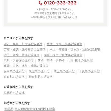
0120-333-333
※年中無休（9:00～21:00受付）。
年末年始も営業時間は通常通りです。
※17時以降および土日は特に混み合います。
○エリアから宿を探す
四万・吾妻・川原湯の温泉宿
草津・尻焼・花敷の温泉宿
万座・嬬恋・北軽井沢の温泉宿
水上・月夜野・猿ヶ京・法師の温泉宿
沼田・老神・尾瀬の温泉宿
赤城・桐生・渡良瀬の温泉宿
渋川・伊香保の温泉宿
前橋・高崎・伊勢崎・太田･榛名の温泉宿
藤岡・碓氷・磯部・妙義の温泉宿
栃木県の温泉宿
茨城県の温泉宿
埼玉県の温泉宿
千葉県の温泉宿
東京都の温泉宿
神奈川県の温泉宿
○温泉地から宿を探す
群馬県の温泉地
○特集から宿を探す
[群馬県]格安1泊2食付き1万円以下の宿