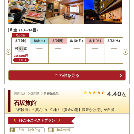
和室（10～14畳）
最安値
/6(木)
8/7(金)
8/8(土)
8/9(日)
8/10(月)
8/11(火)
8/12(水)
8/13
残り
7
室
Previous
30,800
円
予約
この宿を見る
4.40
関東地方
群馬県
伊香保温泉
点
石坂旅館
『石段街』の真ん中に立地！【黄金の湯】源泉かけ流しが自慢。
ゆこゆこベストプラン
夕食・朝食付き
和室:禁煙