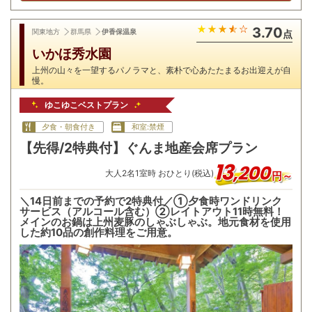
3.70
関東地方
群馬県
伊香保温泉
点
いかほ秀水園
上州の山々を一望するパノラマと、素朴で心あたたまるお出迎えが自
慢。
ゆこゆこベストプラン
夕食・朝食付き
和室:禁煙
【先得/2特典付】ぐんま地産会席プラン
13
,
200
大人
2
名
1
室時 おひとり(税込)
円～
＼14日前までの予約で2特典付／①夕食時ワンドリンク
サービス（アルコール含む）②レイトアウト11時無料！
メインのお鍋は上州麦豚のしゃぶしゃぶ。地元食材を使用
した約10品の創作料理をご用意。