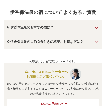
カホ」の語源は「イイカオ＝好い顔」だという説もあ
るとか。 代表的な茶褐色のまろやかなお湯に寛ぎ、温
泉情緒たっぷりの石段を散策すれば“イイカオ”になっ
伊香保温泉
の宿について よくあるご質問
てしまうのも納得。
Q.伊香保温泉のおすすめ宿は？
A.
「
水上温泉あらたし みなかみ
」
・
「
万座プリンスホテ
Q.伊香保温泉の１泊２食付きの格安、お得な宿は？
ル
」
・
「
万座高原ホテル
」
などの旅館・ホテルがおすすめの
宿泊先です。
A.
「
伊東園ホテル尾瀬老神山楽荘
」
・
「
草津温泉 ペンショ
ンみとも
」
・
「
ホテル湯の陣【伊東園ホテルズ】
」
などの旅
※掲載している写真はイメージです。
館・ホテルがお得な価格で泊まれる宿泊先です。
ゆこゆこコミュニケーターへ
お気軽にご相談ください。
ゆこゆこ予約センタースタッフは豊富な情報からお客様のご希望に合う
宿・施設をご提案するコミュニケーターです。お客様に寄り添い、お求
めの施設情報をご案内いたします。
ゆこゆこ予約センター