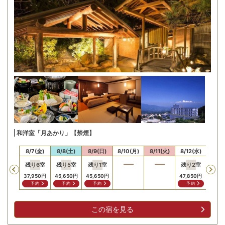
和洋室「月あかり」【禁煙】
/6(木)
8/7(金)
8/8(土)
8/9(日)
8/10(月)
8/11(火)
8/12(水)
8/13
残り
6
室
残り
5
室
残り
1
室
残り
2
室
Previous
37,950
円
45,650
円
45,650
円
47,850
円
予約
予約
予約
予約
この宿を見る