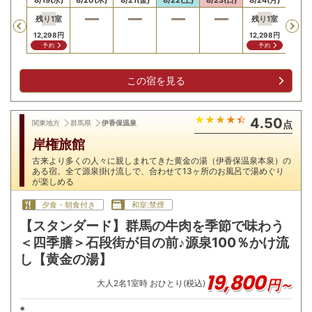
残り
1
室
残り
1
室
Previous
12,298
円
12,298
円
予約
予約
この宿を見る
4.50
関東地方
群馬県
伊香保温泉
点
岸権旅館
古来より多くの人々に親しまれてきた黄金の湯（伊香保温泉本泉）の
ある宿。全て源泉掛け流しで、合わせて13ヶ所のお風呂で湯めぐり
が楽しめる
夕食・朝食付き
和室:禁煙
【スタンダード】群馬の牛肉を季節で味わう
＜四季膳＞石段街が目の前♪源泉100％かけ流
し【黄金の湯】
19,800
円～
大人
2
名
1
室時 おひとり(税込)
*