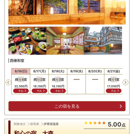
西棟和室
15(土)
8/16(日)
8/17(月)
8/18(火)
8/19(水)
8/20(木)
8/21(金)
8/22
残り
4
室
残り
2
室
残り
3
室
残り
1
室
残り
Previous
22,550
円
18,150
円
18,150
円
17,050
円
23,6
予約
予約
予約
予約
予
この宿を見る
5.00
関東地方
群馬県
伊香保温泉
点
和心の宿 大森