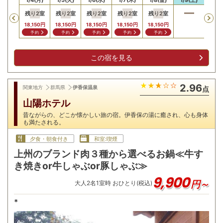
残り
2
室
残り
2
室
残り
2
室
残り
2
室
残り
2
室
Previous
18,150
円
18,150
円
18,150
円
18,150
円
18,150
円
予約
予約
予約
予約
予約
この宿を見る
2.96
関東地方
群馬県
伊香保温泉
点
山陽ホテル
昔ながらの、どこか懐かしい旅の宿。伊香保の湯に癒され、心も身体
も満たされる。
夕食・朝食付き
和室:喫煙
上州のブランド肉３種から選べるお鍋≪牛す
き焼きor牛しゃぶor豚しゃぶ≫
9,900
円～
大人
2
名
1
室時 おひとり(税込)
*