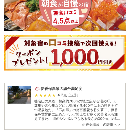
伊香保温泉
の総合満足度
4.2
点
(
57
件)
榛名山の東麓、標高約700mの地に広がる湯の町。万
葉集や古今集などにも登場する400年以上の歴史を持
つ温泉地だ。『不如帰』の徳富蘆花や竹久夢二、伊香
保を世界的に広めたベルツ博士など多くの著名人も迎
えてきた。 街のシンボルでもある長さ約300m、約36
0段続く石段。あちこちに立つ「湯の花まんじゅう」の
「
伊香保温泉
」の詳細へ >
看板や、立ち並ぶ土産物屋に思わず足が止まる。 「イ