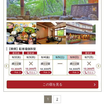
【禁煙】駐車場側和室
最安値
最安値
最安値
/1(火)
9/2(水)
9/3(木)
9/4(金)
9/5(土)
9/6(日)
9/7(月)
9/8
残り
2
室
残り
2
室
残り
2
室
Previous
,300
円
13,200
円
13,200
円
14,3
13,200
円
14,300
円
14,300
円
問合せ
問合せ
問合せ
問
予約
予約
予約
この宿を見る
1
2