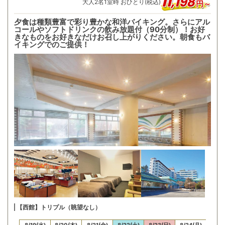
11
,
198
大人
2
名
1
室時 おひとり(税込)
円～
夕食は種類豊富で彩り豊かな和洋バイキング。さらにアル
コールやソフトドリンクの飲み放題付（90分制）！お好
きなものをお好きなだけお召し上がりください。朝食もバ
イキングでのご提供！
【西館】トリプル（眺望なし）
18(火)
8/19(水)
8/20(木)
8/21(金)
8/22(土)
8/23(日)
8/24(月)
8/25