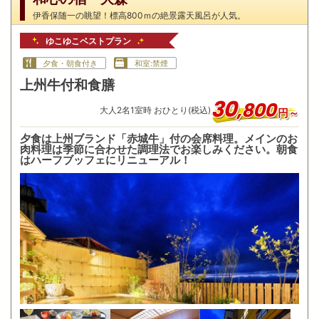
伊香保随一の眺望！標高800ｍの絶景露天風呂が人気。
ゆこゆこベストプラン
夕食・朝食付き
和室:禁煙
上州牛付和食膳
30
,
800
大人
2
名
1
室時 おひとり(税込)
円～
夕食は上州ブランド「赤城牛」付の会席料理。メインのお
肉料理は季節に合わせた調理法でお楽しみください。朝食
はハーフブッフェにリニューアル！