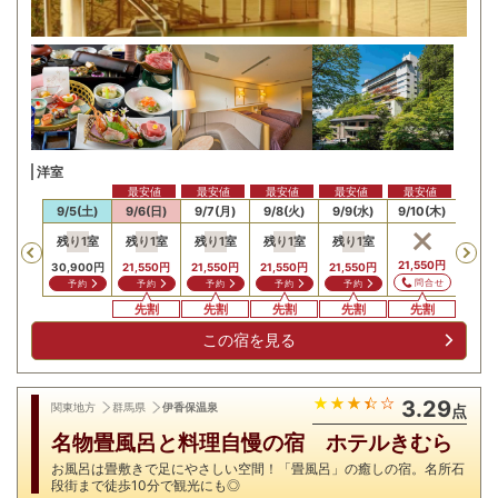
洋室
最安値
最安値
最安値
最安値
最安値
/4(金)
9/5(土)
9/6(日)
9/7(月)
9/8(火)
9/9(水)
9/10(木)
9/11
残り
1
室
残り
1
室
残り
1
室
残り
1
室
残り
1
室
残り
Previous
21,550
円
30,900
円
21,550
円
21,550
円
21,550
円
21,550
円
22,10
問合せ
予約
予約
予約
予約
予約
予
先割
先割
先割
先割
先割
先
この宿を見る
3.29
関東地方
群馬県
伊香保温泉
点
名物畳風呂と料理自慢の宿 ホテルきむら
お風呂は畳敷きで足にやさしい空間！「畳風呂」の癒しの宿。名所石
段街まで徒歩10分で観光にも◎