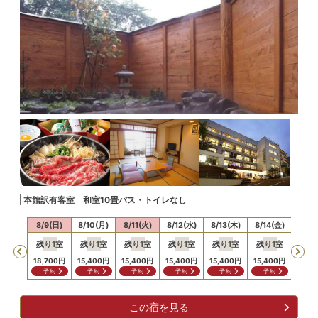
本館訳有客室 和室10畳バス・トイレなし
/8(土)
8/9(日)
8/10(月)
8/11(火)
8/12(水)
8/13(木)
8/14(金)
8/15
残り
1
室
残り
1
室
残り
1
室
残り
1
室
残り
1
室
残り
1
室
残り
Previous
,700
円
18,700
円
15,400
円
15,400
円
15,400
円
15,400
円
15,400
円
19,8
問合せ
予約
予約
予約
予約
予約
予約
予
この宿を見る