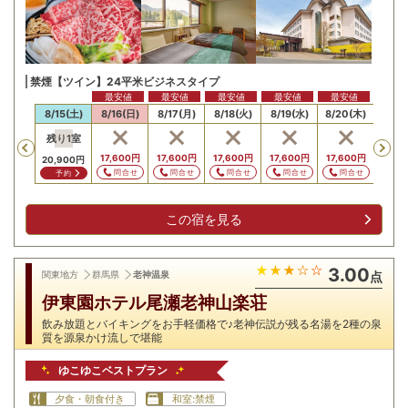
禁煙【ツイン】24平米ビジネスタイプ
最安値
最安値
最安値
最安値
最安値
最安
14(金)
8/15(土)
8/16(日)
8/17(月)
8/18(火)
8/19(水)
8/20(木)
8/21
残り
1
室
Previous
,400
円
17,600
円
17,600
円
17,600
円
17,600
円
17,600
円
17,6
20,900
円
問合せ
問合せ
問合せ
問合せ
問合せ
問合せ
問
予約
この宿を見る
3.00
関東地方
群馬県
老神温泉
点
伊東園ホテル尾瀬老神山楽荘
飲み放題とバイキングをお手軽価格で♪老神伝説が残る名湯を2種の泉
質を源泉かけ流しで堪能
ゆこゆこベストプラン
夕食・朝食付き
和室:禁煙