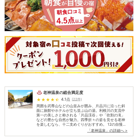
老神温泉
の総合満足度
4.1
点
(
22
件)
周囲を武尊山などの山並みが囲み、片品川に沿った斜
面に旅館やホテルが立ち並ぶ山の湯。利根川の支流中
第一の美しさと称される「片品渓谷」や「吹割の滝」
などの豊かな自然が魅力。四季折々の姿を見せる老神
を楽しむなら、十二支めぐりがおすすめ。 12の自慢の
露天風呂めぐりを、期間無期限で楽しめる。また、例
「
老神温泉
」の詳細へ >
年5月から11月中旬にかけては名物の朝市が開かれる。