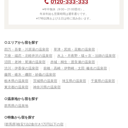
0120-333-333
※年中無休（9:00～21:00受付）。
年末年始も営業時間は通常通りです。
※17時以降および土日は特に混み合います。
○エリアから宿を探す
四万・吾妻・川原湯の温泉宿
草津・尻焼・花敷の温泉宿
万座・嬬恋・北軽井沢の温泉宿
水上・月夜野・猿ヶ京・法師の温泉宿
沼田・老神・尾瀬の温泉宿
赤城・桐生・渡良瀬の温泉宿
渋川・伊香保の温泉宿
前橋・高崎・伊勢崎・太田･榛名の温泉宿
藤岡・碓氷・磯部・妙義の温泉宿
栃木県の温泉宿
茨城県の温泉宿
埼玉県の温泉宿
千葉県の温泉宿
東京都の温泉宿
神奈川県の温泉宿
○温泉地から宿を探す
群馬県の温泉地
○特集から宿を探す
[群馬県]格安1泊2食付き1万円以下の宿