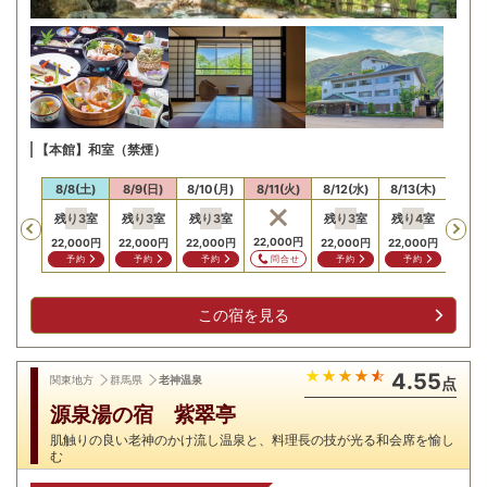
【本館】和室（禁煙）
/7(金)
8/8(土)
8/9(日)
8/10(月)
8/11(火)
8/12(水)
8/13(木)
8/14
残り
3
室
残り
3
室
残り
3
室
残り
3
室
残り
4
室
残り
Previous
,200
円
22,000
円
22,000
円
22,000
円
22,000
円
22,000
円
22,000
円
22,0
問合せ
問合せ
予約
予約
予約
予約
予約
予
この宿を見る
4.55
関東地方
群馬県
老神温泉
点
源泉湯の宿 紫翠亭
肌触りの良い老神のかけ流し温泉と、料理長の技が光る和会席を愉し
む