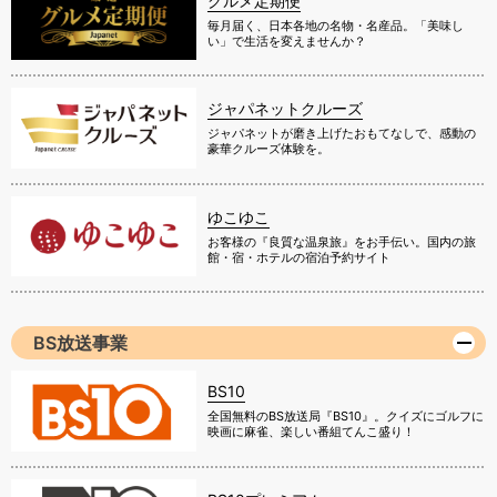
グルメ定期便
毎月届く、日本各地の名物・名産品。「美味し
い」で生活を変えませんか？
ジャパネットクルーズ
ジャパネットが磨き上げたおもてなしで、感動の
豪華クルーズ体験を。
ゆこゆこ
お客様の『良質な温泉旅』をお手伝い。国内の旅
館・宿・ホテルの宿泊予約サイト
BS放送事業
BS10
全国無料のBS放送局『BS10』。クイズにゴルフに
映画に麻雀、楽しい番組てんこ盛り！