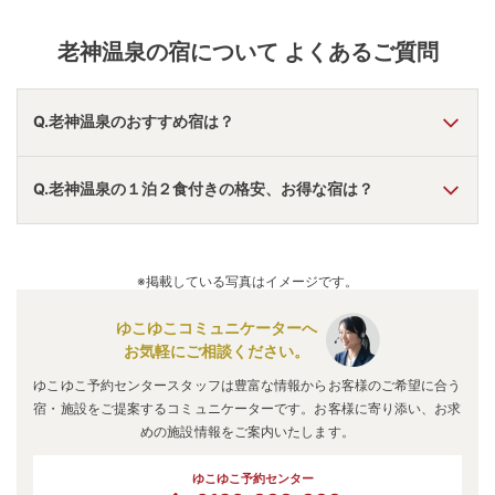
関東一ともいわれる朝市で、浴衣姿の宿泊客がお土産
を求める姿も見られる温泉街の風物詩。 地元の野菜や
山菜、自家製の漬物や味噌などがずらりと並ぶ。素朴
老神温泉
の宿について よくあるご質問
な土地の味に人々の笑顔、土の香りがする山の幸との
触れ合いも旅の喜びだ。
Q.老神温泉のおすすめ宿は？
A.
「
水上温泉あらたし みなかみ
」
・
「
万座高原ホテル
」
・
Q.老神温泉の１泊２食付きの格安、お得な宿は？
「
万座プリンスホテル
」
などの旅館・ホテルがおすすめの宿
泊先です。
A.
「
伊東園ホテル尾瀬老神山楽荘
」
・
「
草津温泉 ペンショ
ンみとも
」
・
「
ホテル湯の陣【伊東園ホテルズ】
」
などの旅
※掲載している写真はイメージです。
館・ホテルがお得な価格で泊まれる宿泊先です。
ゆこゆこコミュニケーターへ
お気軽にご相談ください。
ゆこゆこ予約センタースタッフは豊富な情報からお客様のご希望に合う
宿・施設をご提案するコミュニケーターです。お客様に寄り添い、お求
めの施設情報をご案内いたします。
ゆこゆこ予約センター