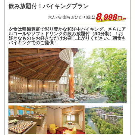
飲み放題付！バイキングプラン
8
,
998
大人
2
名
1
室時 おひとり(税込)
円～
夕食は種類豊富で彩り豊かな和洋中バイキング。さらにア
ルコールやソフトドリンクの飲み放題付（90分制）！お
好きなものをお好きなだけお召し上がりください。朝食も
バイキングでのご提供！