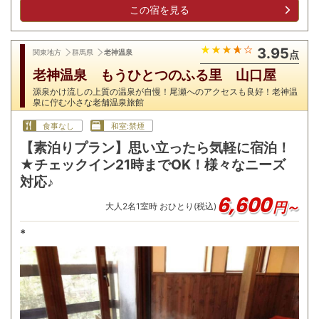
この宿を見る
3.95
関東地方
群馬県
老神温泉
点
老神温泉 もうひとつのふる里 山口屋
源泉かけ流しの上質の温泉が自慢！尾瀬へのアクセスも良好！老神温
泉に佇む小さな老舗温泉旅館
食事なし
和室:禁煙
【素泊りプラン】思い立ったら気軽に宿泊！
★チェックイン21時までOK！様々なニーズ
対応♪
6,600
円～
大人
2
名
1
室時 おひとり(税込)
*