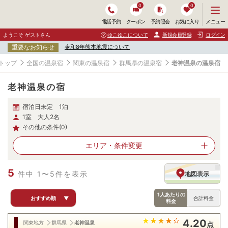
0
0
メ
メニュー
電話予約
クーポン
予約照会
お気に入り
ニ
ュ
ようこそ ゲストさん
ゆこゆこについて
新規会員登録
ログイン
ー
重要なお知らせ
令和8年熊本地震について
を
開
トップ
全国の温泉宿
関東の温泉宿
群馬県の温泉宿
老神温泉の温泉宿
く
老神温泉の宿
宿泊日未定 1泊
1室 大人2名
その他の条件(0)
エリア・
条件変更
5
件中 1〜5件を表示
地図表示
1人あたりの
おすすめ順
▼
合計料金
料金
4.20
関東地方
群馬県
老神温泉
点