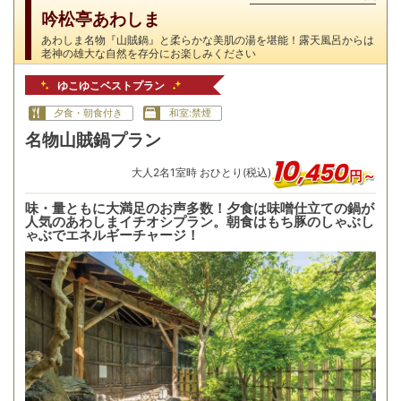
吟松亭あわしま
あわしま名物『山賊鍋』と柔らかな美肌の湯を堪能！露天風呂からは
老神の雄大な自然を存分にお楽しみください
ゆこゆこベストプラン
夕食・朝食付き
和室:禁煙
名物山賊鍋プラン
10
,
450
大人
2
名
1
室時 おひとり(税込)
円～
味・量ともに大満足のお声多数！夕食は味噌仕立ての鍋が
人気のあわしまイチオシプラン。朝食はもち豚のしゃぶし
ゃぶでエネルギーチャージ！