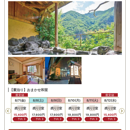
【素泊り】おまかせ和室
最安値
最安値
最安
/6(木)
8/7(金)
8/8(土)
8/9(日)
8/10(月)
8/11(火)
8/12(水)
8/13
残り
2
室
残り
2
室
残り
2
室
残り
2
室
残り
2
室
残り
2
室
残り
Previous
15,400
円
17,600
円
17,600
円
19,800
円
19,800
円
15,400
円
15,4
予約
予約
予約
予約
予約
予約
予