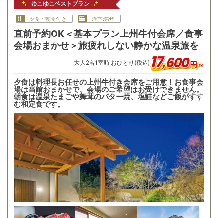
ゆこゆこベストプラン
夕食・朝食付き
洋室:禁煙
直前予約OK＜基本プラン上州牛付会席／食事
会場おまかせ＞旅疲れしない静かな温泉旅を
17
,
600
大人
2
名
1
室時 おひとり(税込)
円～
夕食は料理長お任せの上州牛付き会席をご用意！お食事会
場は当館おまかせで、会場のご希望はお受けできません。
朝食は温泉たまごや舞茸のバター焼、塩鮭などご飯がすす
む和定食です。