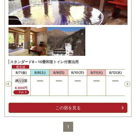
スタンダード8～10畳和室トイレ付素泊用
最安値
/6(木)
8/7(金)
8/8(土)
8/9(日)
8/10(月)
8/11(火)
8/12(水)
8/13
残り
2
室
Previous
6,600
円
予約
この宿を見る
1