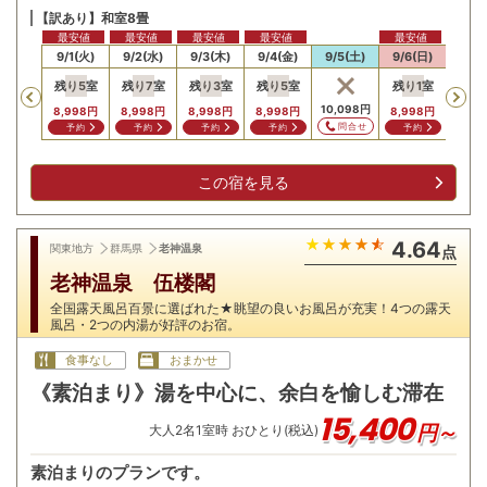
【訳あり】和室8畳
最安値
最安値
最安値
最安値
最安値
最安値
最安
31(月)
9/1(火)
9/2(水)
9/3(木)
9/4(金)
9/5(土)
9/6(日)
9/7
残り
5
室
残り
7
室
残り
3
室
残り
5
室
残り
1
室
残り
Previous
998
円
10,098
円
8,998
円
8,998
円
8,998
円
8,998
円
8,998
円
8,99
問合せ
問合せ
予約
予約
予約
予約
予約
予
この宿を見る
4.64
関東地方
群馬県
老神温泉
点
老神温泉 伍楼閣
全国露天風呂百景に選ばれた★眺望の良いお風呂が充実！4つの露天
風呂・2つの内湯が好評のお宿。
食事なし
おまかせ
《素泊まり》湯を中心に、余白を愉しむ滞在
15,400
円～
大人
2
名
1
室時 おひとり(税込)
素泊まりのプランです。