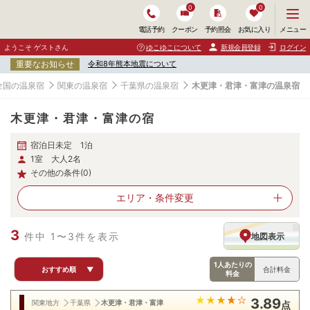
0
0
メ
メニュー
電話予約
クーポン
予約照会
お気に入り
ニ
ュ
ようこそ ゲストさん
ゆこゆこについて
新規会員登録
ログイン
ー
重要なお知らせ
令和8年熊本地震について
を
開
全国の温泉宿
関東の温泉宿
千葉県の温泉宿
木更津・君津・富津の温泉宿
く
木更津・君津・富津の宿
宿泊日未定 1泊
1室 大人2名
その他の条件(0)
エリア・
条件変更
3
件中 1〜3件を表示
地図表示
1人あたりの
おすすめ順
▼
合計料金
料金
3.89
関東地方
千葉県
木更津・君津・富津
点