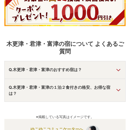
木更津・君津・富津
の宿について よくあるご
質問
Q.木更津・君津・富津のおすすめ宿は？
A.
「
大江戸温泉物語 君津の森
」
・
「
龍宮城スパ・ホテル三日
Q.木更津・君津・富津の１泊２食付きの格安、お得な宿
月 富士見亭
」
・
「
龍宮城スパ・ホテル三日月 龍宮亭
」
な
は？
どの旅館・ホテルがおすすめの宿泊先です。
A.
「
大江戸温泉物語 君津の森
」
・
「
龍宮城スパ・ホテル三日
月 龍宮亭
」
・
「
龍宮城スパ・ホテル三日月 富士見亭
」
な
※掲載している写真はイメージです。
どの旅館・ホテルがお得な価格で泊まれる宿泊先です。
ゆこゆこコミュニケーターへ