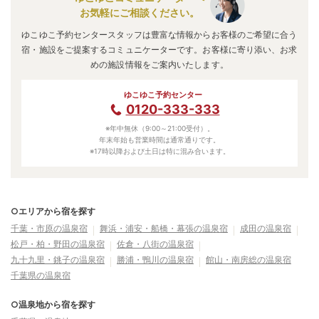
お気軽にご相談ください。
ゆこゆこ予約センタースタッフは豊富な情報からお客様のご希望に合う
宿・施設をご提案するコミュニケーターです。お客様に寄り添い、お求
めの施設情報をご案内いたします。
ゆこゆこ予約センター
0120-333-333
※年中無休（9:00～21:00受付）。
年末年始も営業時間は通常通りです。
※17時以降および土日は特に混み合います。
○エリアから宿を探す
千葉・市原の温泉宿
舞浜・浦安・船橋・幕張の温泉宿
成田の温泉宿
松戸・柏・野田の温泉宿
佐倉・八街の温泉宿
九十九里・銚子の温泉宿
勝浦・鴨川の温泉宿
館山・南房総の温泉宿
千葉県の温泉宿
○温泉地から宿を探す