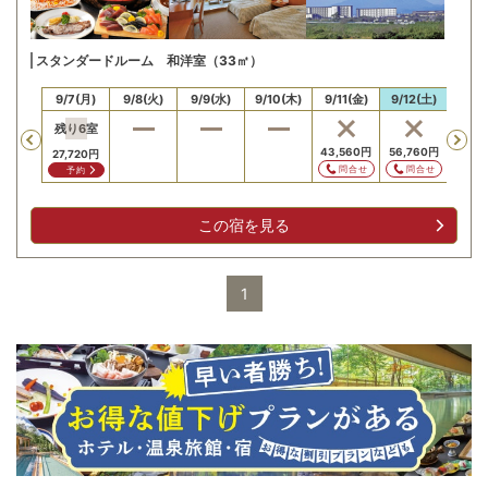
スタンダードルーム 和洋室（33㎡）
/6(日)
9/7(月)
9/8(火)
9/9(水)
9/10(木)
9/11(金)
9/12(土)
9/13
残り
6
室
Previous
,280
円
43,560
円
56,760
円
35,6
27,720
円
問合せ
問合せ
問合せ
問
予約
この宿を見る
1