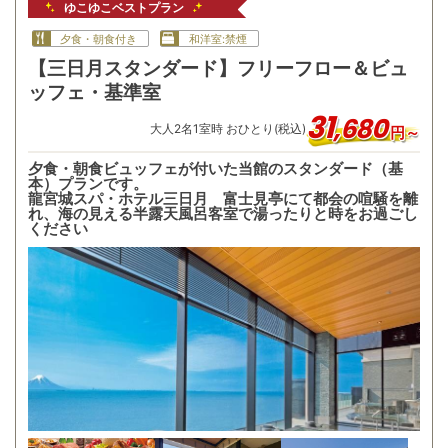
ゆこゆこベストプラン
夕食・朝食付き
和洋室:禁煙
【三日月スタンダード】フリーフロー＆ビュ
ッフェ・基準室
31
,
680
大人
2
名
1
室時 おひとり(税込)
円～
夕食・朝食ビュッフェが付いた当館のスタンダード（基
本）プランです。
龍宮城スパ・ホテル三日月 富士見亭にて都会の喧騒を離
れ、海の見える半露天風呂客室で湯ったりと時をお過ごし
ください