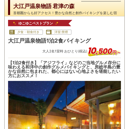
大江戸温泉物語 君津の森
首都圏からも好アクセス！豊かな自然と創作バイキングを楽しむ宿
ゆこゆこベストプラン
夕食・朝食付き
洋室:禁煙
大江戸温泉物語1泊2食バイキング
10
,
500
大人
2
名
1
室時 おひとり(税込)
円～
【1泊2食付き】「アジフライ」などのご当地グルメ存分に
味わえる和洋中の創作グルメバイキングと、房総半島の豊
かな自然に包まれた、都心にはない心地よさを堪能したい
方におススメ！