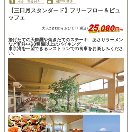
夕食・朝食付き
和洋室:禁煙
【三日月スタンダード】フリーフロー＆ビュ
ッフェ
25
,
080
大人
2
名
1
室時 おひとり(税込)
円～
揚げたての天麩羅や焼きたてのステーキ、あさりラーメン
など和洋中60種類以上のバイキング。
東京湾を一望できるレストランでの食事をお楽しみくださ
い。