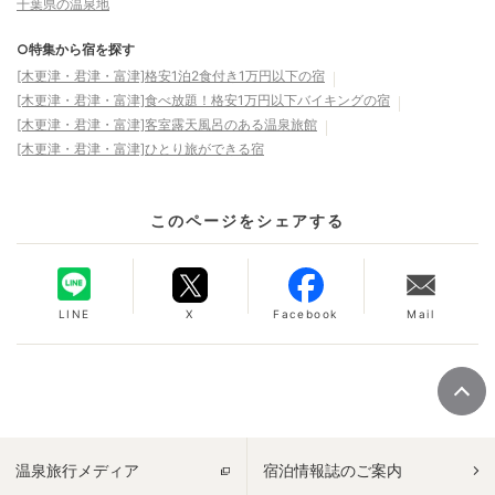
千葉県の温泉地
○特集から宿を探す
[木更津・君津・富津]格安1泊2食付き1万円以下の宿
[木更津・君津・富津]食べ放題！格安1万円以下バイキングの宿
[木更津・君津・富津]客室露天風呂のある温泉旅館
[木更津・君津・富津]ひとり旅ができる宿
このページをシェアする
LINE
X
Facebook
Mail
温泉旅行メディア
宿泊情報誌のご案内