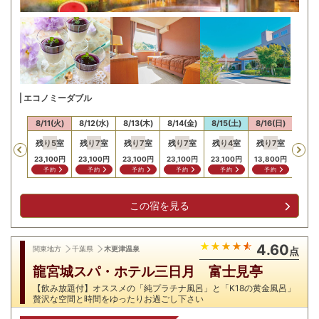
エコノミーダブル
10(月)
8/11(火)
8/12(水)
8/13(木)
8/14(金)
8/15(土)
8/16(日)
8/17
残り
5
室
残り
7
室
残り
7
室
残り
7
室
残り
4
室
残り
7
室
残り
Previous
23,100
円
23,100
円
23,100
円
23,100
円
23,100
円
13,800
円
13,8
予約
予約
予約
予約
予約
予約
予
この宿を見る
4.60
関東地方
千葉県
木更津温泉
点
龍宮城スパ・ホテル三日月 富士見亭
【飲み放題付】オススメの「純プラチナ風呂」と「K18の黄金風呂」
贅沢な空間と時間をゆったりお過ごし下さい