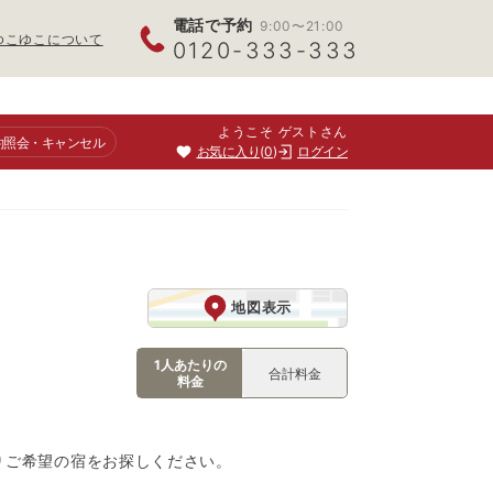
電話で予約
9:00〜21:00
ゆこゆこについて
0120-333-333
ようこそ ゲストさん
約照会
・キャンセル
お気に入り
0
ログイン
地図表示
1人あたりの
合計料金
料金
りご希望の宿をお探しください。