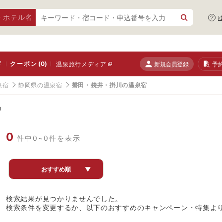
・ホテル名
ド
クーポン
(0)
新規会員登録
予
温泉旅行メディア
泉宿
静岡県の温泉宿
磐田・袋井・掛川の温泉宿
宿
0
件中0~0件を表示
おすすめ順
▼
検索結果が見つかりませんでした。
検索条件を変更するか、以下のおすすめのキャンペーン・特集よ