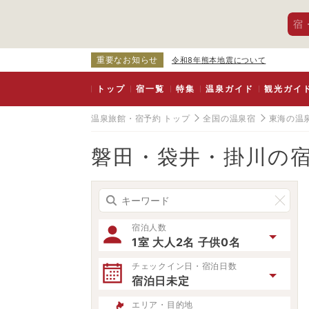
宿
重要なお知らせ
令和8年熊本地震について
トップ
宿一覧
特集
温泉ガイド
観光ガイ
温泉旅館・宿予約 トップ
全国の温泉宿
東海の温
磐田・袋井・掛川の
宿泊人数
1室 大人2名 子供0名
チェックイン日・宿泊日数
宿泊日未定
エリア・目的地