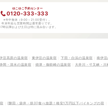
ゆこゆこ予約センター
0120-333-333
※年中無休（9:00～21:00受付）。
年末年始も営業時間は通常通りです。
※17時以降および土日は特に混み合います。
伊豆高原の温泉宿
東伊豆の温泉宿
下田・白浜の温泉宿
南伊豆
静岡・清水の温泉宿
焼津・御前崎の温泉宿
大井川・寸又峡・川
の宿
[磐田・袋井・掛川]食べ放題！格安1万円以下バイキングの宿