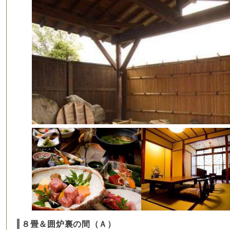
８畳＆囲炉裏の間（Ａ）