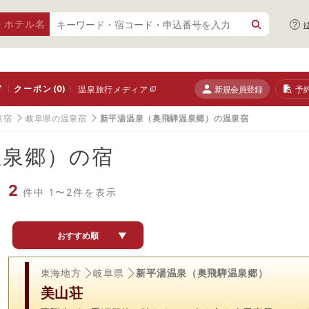
・ホテル名
ド
クーポン
(0)
新規会員登録
予
温泉旅行メディア
泉宿
岐阜県の温泉宿
新平湯温泉（奥飛騨温泉郷）の温泉宿
温泉郷）の宿
2
件中 1〜2件を表示
おすすめ順
▼
東海地方
岐阜県
新平湯温泉（奥飛騨温泉郷）
美山荘