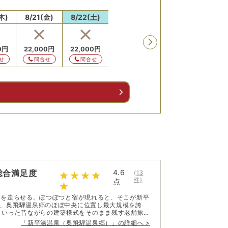
木)
8/21(金)
8/22(土)
8/23(日)
8/24(月)
8/25
残り
1
室
0
円
22,000
円
22,000
円
22,000
円
22,000
円
22,0
せ
問合せ
問合せ
問合せ
予約
問
る
総合満足度
4.6
(
13
件)
点
車を走らせる。ぽつぽつと宿が現れると、そこが新平
、奥飛騨温泉郷のほぼ中央に位置し最大規模を誇
うば）味噌。ご存知、飛騨牛は刺身やしゃぶしゃぶ
「
新平湯温泉（奥飛騨温泉郷）
」の詳細へ >