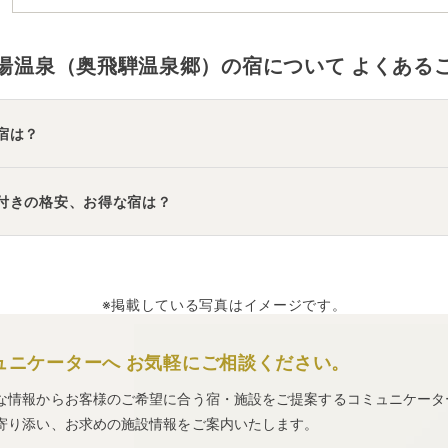
で、香ばしい香りがたまらない。宿によっては「
しめる。名湯と郷土の味で秘湯気分に酔いしれる
湯温泉（奥飛騨温泉郷）
の宿について よくある
宿は？
テルくさかべアルメリア
」
・
「
TAOYA下呂
」
などの旅館・ホテルが
食付きの格安、お得な宿は？
里 ホテル美輝
」
・
「
大江戸温泉物語 下呂別館
」
などの旅館・ホテ
※掲載している写真はイメージです。
ュニケーターへ
お気軽にご相談ください。
な情報からお客様のご希望に合う宿・施設をご提案するコミュニケータ
寄り添い、お求めの施設情報をご案内いたします。