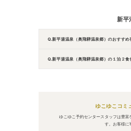
新平
Q.新平湯温泉（奥飛騨温泉郷）のおすすめ
A.
「
恵那峡温泉ホテル ゆずり葉
」
・
「
ホ
Q.新平湯温泉（奥飛騨温泉郷）の１泊２
A.
「
つるつるの湯 みのり荘
」
・
「
美輝の
ゆこゆこコミ
ゆこゆこ予約センタースタッフは豊富
す。お客様に