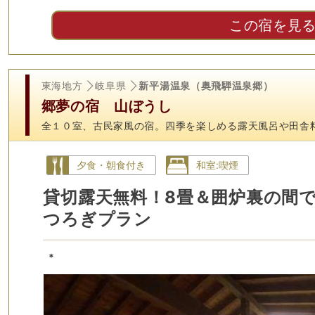
この宿を見
東海地方
岐阜県
新平湯温泉（奥飛騨温泉郷）
郷夢の宿 山ぼうし
全１０室、古民家風の宿。四季を楽しめる露天風呂や田舎
夕食・朝食付き
和室:喫煙
貸切露天無料！8畳＆囲炉裏の間
つろぎプラン
*