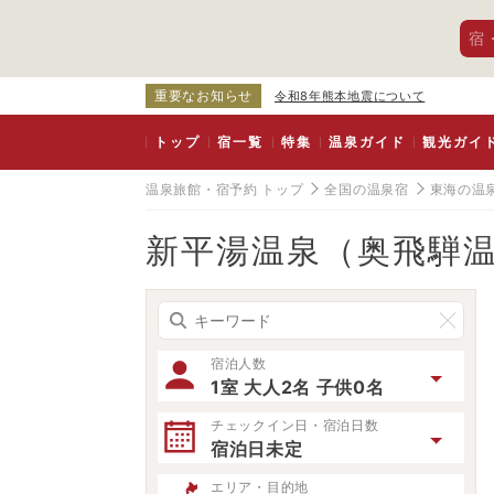
宿
重要なお知らせ
令和8年熊本地震について
トップ
宿一覧
特集
温泉ガイド
観光ガイ
温泉旅館・宿予約 トップ
全国の温泉宿
東海の温
新平湯温泉（奥飛騨
宿泊人数
1室 大人2名 子供0名
チェックイン日・宿泊日数
宿泊日未定
エリア・目的地