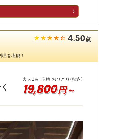
る
4.50
点
料理を堪能！
大人
2
名
1
室時 おひとり(税込)
19,800
でく
円～