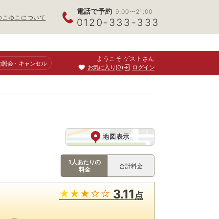
電話で予約
9:00〜21:00
ゆこゆこについて
0120-333-333
ようこそ ゲストさん
約照会
・キャンセル
お気に入り
0
ログイン
地図表示
1人あたりの
合計料金
料金
3.11
点