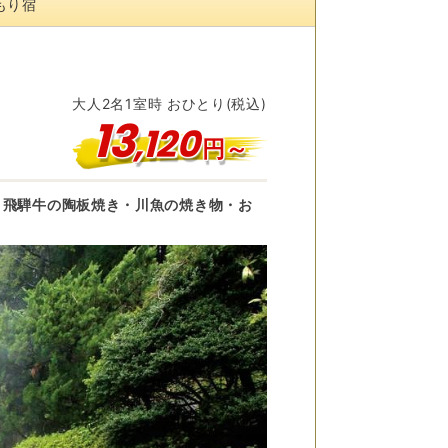
もり宿
大人
2
名
1
室時 おひとり(税込)
13
,
120
円～
。飛騨牛の陶板焼き・川魚の焼き物・お