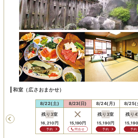
和室（広さおまかせ）
木)
8/21(金)
8/22(土)
8/23(日)
8/24(月)
8/25(
残り
3
室
残り
3
室
残り
4
Previous
円
15,190
円
16,210
円
15,190
円
15,190
円
15,19
せ
問合せ
予約
問合せ
予約
予約