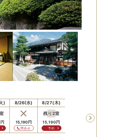
火)
8/26(水)
8/27(木)
8/28(金)
8/29(土)
8/30
室
残り
2
室
残り
3
室
0
円
15,190
円
15,190
円
15,190
円
16,210
円
問合せ
予約
問合せ
予約