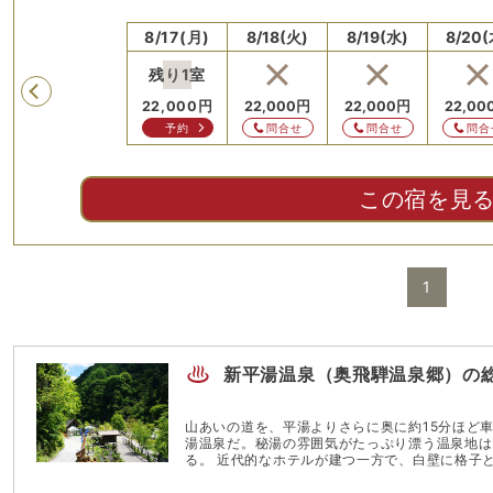
)
8/16(日)
8/17(月)
8/18(火)
8/19(水)
8/20(
残り
1
室
Previous
円
22,000
円
22,000
円
22,000
円
22,000
円
22,00
せ
問合せ
予約
問合せ
問合せ
問合
この宿を見
1
新平湯温泉（奥飛騨温泉郷）
の
山あいの道を、平湯よりさらに奥に約15分ほど
湯温泉だ。秘湯の雰囲気がたっぷり漂う温泉地は
る。 近代的なホテルが建つ一方で、白壁に格子といった昔ながらの建築様式をそのまま残す老舗旅
館も。食膳を飾るのは、名産の飛騨牛と朴葉（ほ
で堪能。 朴葉味噌は朴の葉の上に地味噌と山菜、キノコなどを乗せそのまま炙って食べる郷土料理