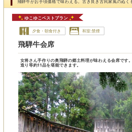
飛騨牛がお手頃価格で味わえる。古き良き古民家風のぬく
ゆこゆこベストプラン
夕食・朝食付き
和室:禁煙
飛騨牛会席
女将さん手作りの奥飛騨の郷土料理が味わえる会席です
造り等約11品を堪能できます。