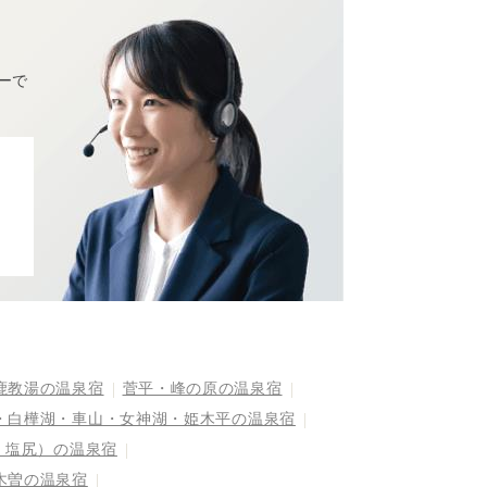
ーで
鹿教湯の温泉宿
菅平・峰の原の温泉宿
・白樺湖・車山・女神湖・姫木平の温泉宿
・塩尻）の温泉宿
木曽の温泉宿