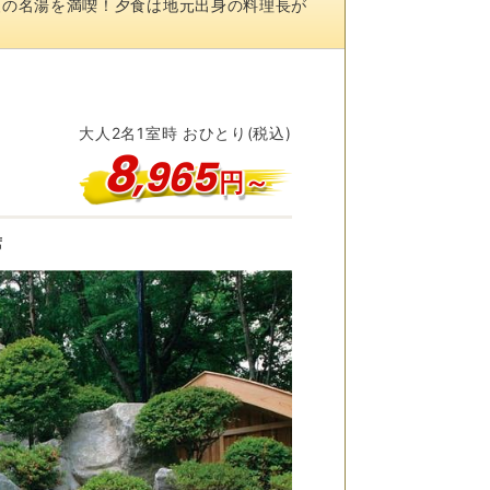
自慢の名湯を満喫！夕食は地元出身の料理長が
大人
2
名
1
室時 おひとり(税込)
8
,
965
円～
席