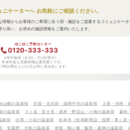
ュニケーターへ
お気軽にご相談ください。
な情報からお客様のご希望に合う宿・施設をご提案するコミュニケータ
寄り添い、お求めの施設情報をご案内いたします。
ゆこゆこ予約センター
0120-333-333
※年中無休（9:00～21:00受付）。
年末年始も営業時間は通常通りです。
※17時以降および土日は特に混み合います。
秋山郷の温泉宿
志賀・北志賀・湯田中渋の温泉宿
上田・別所・
諸の温泉宿
八ヶ岳・富士見・原村・野辺山・小海の温泉宿
蓼科
温泉宿
白馬・小谷の温泉宿
松本市（松本駅周辺・浅間・美ヶ原
宿
安曇野・大町の温泉宿
伊那・駒ヶ根・飯田・昼神の温泉宿