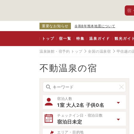
宿
重要なお知らせ
令和8年熊本地震について
トップ
宿一覧
特集
温泉ガイド
観光ガイ
温泉旅館・宿予約 トップ
全国の温泉宿
甲信越の
不動温泉の宿
宿泊人数
1室 大人2名 子供0名
チェックイン日・宿泊日数
宿泊日未定
エリア・目的地