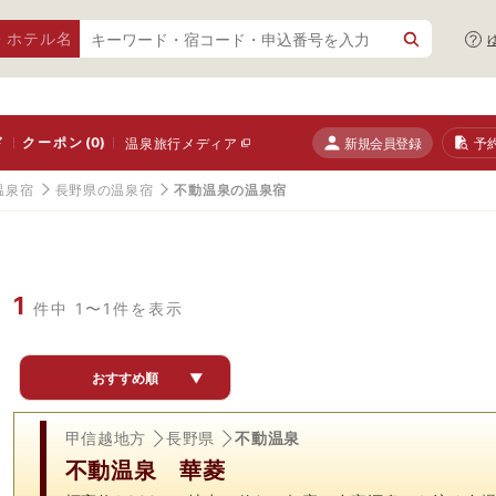
・ホテル名
ド
クーポン
(0)
新規会員登録
予
温泉旅行メディア
温泉宿
長野県の温泉宿
不動温泉の温泉宿
1
件中 1〜1件を表示
おすすめ順
▼
甲信越地方
長野県
不動温泉
不動温泉 華菱