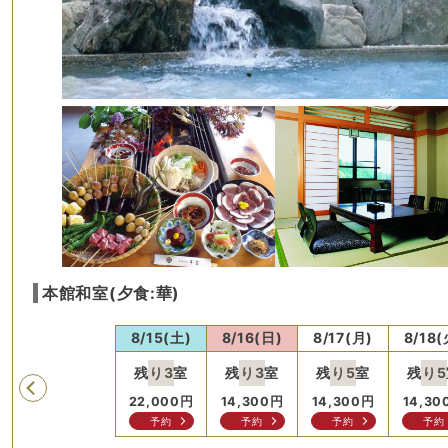
本館和室(夕食:華)
)
8/14(金)
8/15(土)
8/16(日)
8/17(月)
8/18(
残り
3
室
残り
3
室
残り
5
室
残り
5
Previous
円
22,000
円
22,000
円
14,300
円
14,300
円
14,30
せ
問合せ
予約
予約
予約
予約