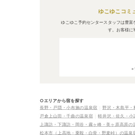
ゆこゆこコミ
ゆこゆこ予約センタースタッフは豊富
す。お客様に
○エリアから宿を探す
長野・戸隠・小布施の温泉宿
野沢・木島平・
戸倉上山田・千曲の温泉宿
軽井沢・佐久・小
上諏訪・下諏訪・岡谷・霧ヶ峰・美ヶ原高原の
松本市（上高地・乗鞍・白骨・野麦峠）の温泉