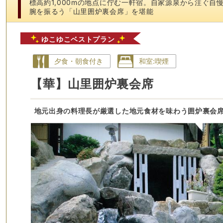
標高約1,000mの地点に佇む一軒宿。自家源泉から注ぐ
腕を振るう「山里囲炉裏会席」を堪能
ゆこゆこベストプラン
夕食・朝食付き
和室:喫煙
【華】山里囲炉裏会席
地元出身の料理長が厳選した地元食材を味わう囲炉裏会