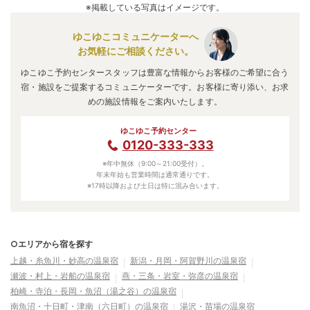
相川
」
・
「
湖畔の宿 吉田家
」
などの旅館・ホテルがお得な
※掲載している写真はイメージです。
価格で泊まれる宿泊先です。
ゆこゆこコミュニケーターへ
お気軽にご相談ください。
ゆこゆこ予約センタースタッフは豊富な情報からお客様のご希望に合う
宿・施設をご提案するコミュニケーターです。お客様に寄り添い、お求
めの施設情報をご案内いたします。
ゆこゆこ予約センター
0120-333-333
※年中無休（9:00～21:00受付）。
年末年始も営業時間は通常通りです。
※17時以降および土日は特に混み合います。
○エリアから宿を探す
上越・糸魚川・妙高の温泉宿
新潟・月岡・阿賀野川の温泉宿
瀬波・村上・岩船の温泉宿
燕・三条・岩室・弥彦の温泉宿
柏崎・寺泊・長岡・魚沼（湯之谷）の温泉宿
南魚沼・十日町・津南（六日町）の温泉宿
湯沢・苗場の温泉宿