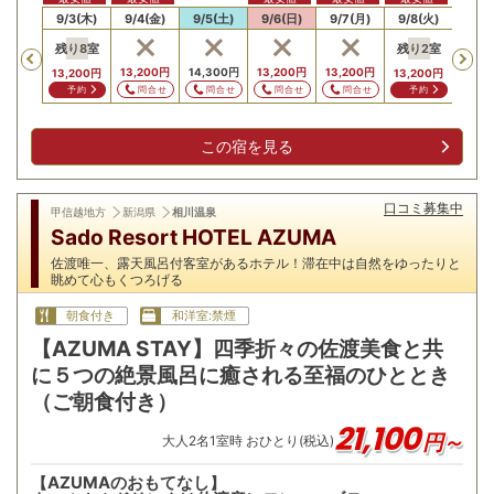
/2(水)
9/3(木)
9/4(金)
9/5(土)
9/6(日)
9/7(月)
9/8(火)
9/9
残り
8
室
残り
2
室
Previous
,200
円
13,200
円
14,300
円
13,200
円
13,200
円
13,2
13,200
円
13,200
円
問合せ
問合せ
問合せ
問合せ
問合せ
問
予約
予約
この宿を見る
口コミ募集中
甲信越地方
新潟県
相川温泉
Sado Resort HOTEL AZUMA
佐渡唯一、露天風呂付客室があるホテル！滞在中は自然をゆったりと
眺めて心もくつろげる
朝食付き
和洋室:禁煙
【AZUMA STAY】四季折々の佐渡美食と共
に５つの絶景風呂に癒される至福のひととき
（ご朝食付き）
21,100
円～
大人
2
名
1
室時 おひとり(税込)
【AZUMAのおもてなし】