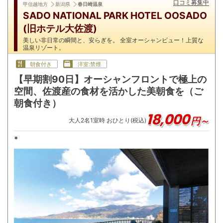
口コミ募集中
甲信越地方
新潟県
春日崎温泉
SADO NATIONAL PARK HOTEL OOSADO
(旧ホテル大佐渡)
美しい非日常の瞬間と、安らぎを。 全室オーシャンビュー！上質な
温泉リゾート。
朝食付き
洋室:禁煙
【早期割90日】オーシャンフロントで極上の
空間、佐渡産の食材を活かした美朝食を（ご
朝食付き）
18,000
円～
大人
2
名
1
室時 おひとり(税込)
*