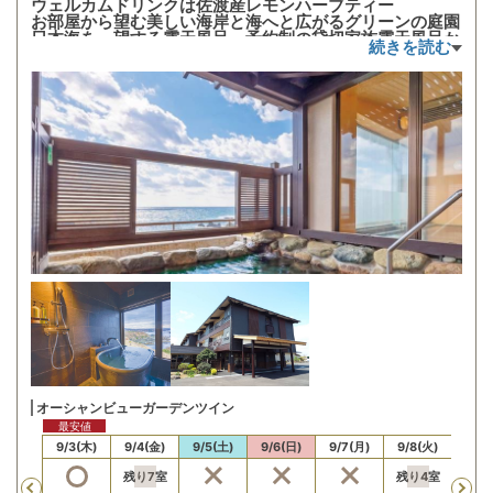
ウェルカムドリンクは佐渡産レモンハーブティー
お部屋から望む美しい海岸と海へと広がるグリーンの庭園
日本海を一望する露天風呂、予約制の貸切家族露天風呂か
続きを読む
らの壮大な海原
佐渡の西側の立地から見れる日本海に入りゆく雄大な茜色
の夕陽
オーシャンビューガーデンツイン
最安値
最安値
/2(水)
9/3(木)
9/4(金)
9/5(土)
9/6(日)
9/7(月)
9/8(火)
9/9
残り
7
室
残り
4
室
Previous