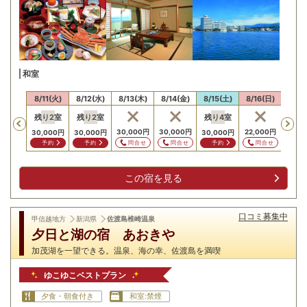
和室
10(月)
8/11(火)
8/12(水)
8/13(木)
8/14(金)
8/15(土)
8/16(日)
8/17
残り
2
室
残り
2
室
残り
4
室
Previous
,000
円
30,000
円
30,000
円
22,000
円
22,0
30,000
円
30,000
円
30,000
円
問合せ
問合せ
問合せ
問合せ
問
予約
予約
予約
この宿を見る
口コミ募集中
甲信越地方
新潟県
佐渡島椎崎温泉
夕日と湖の宿 あおきや
加茂湖を一望できる。温泉、海の幸、佐渡島を満喫
ゆこゆこベストプラン
夕食・朝食付き
和室:禁煙