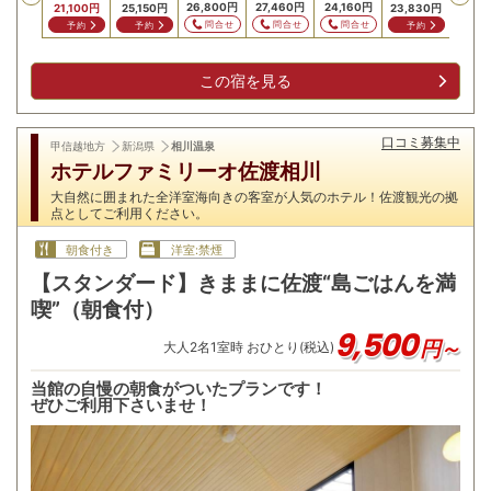
,100
円
26,800
円
27,460
円
24,160
円
23,8
21,100
円
25,150
円
23,830
円
問合せ
問合せ
問合せ
問合せ
問
予約
予約
予約
この宿を見る
口コミ募集中
甲信越地方
新潟県
相川温泉
ホテルファミリーオ佐渡相川
大自然に囲まれた全洋室海向きの客室が人気のホテル！佐渡観光の拠
点としてご利用ください。
朝食付き
洋室:禁煙
【スタンダード】きままに佐渡“島ごはんを満
喫”（朝食付）
9,500
円～
大人
2
名
1
室時 おひとり(税込)
当館の自慢の朝食がついたプランです！
ぜひご利用下さいませ！