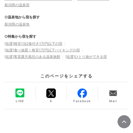
新潟県の温泉宿
○温泉地から宿を探す
新潟県の温泉地
○特集から宿を探す
[佐渡]格安1泊2食付き1万円以下の宿
[佐渡]食べ放題！格安1万円以下バイキングの宿
[佐渡]客室露天風呂のある温泉旅館
[佐渡]ひとり旅ができる宿
このページをシェアする
LINE
X
Facebook
Mail