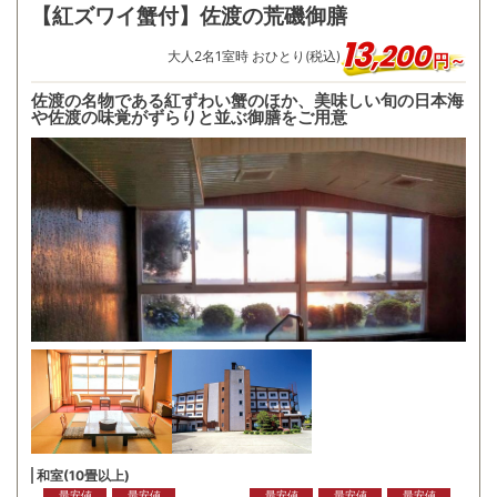
【紅ズワイ蟹付】佐渡の荒磯御膳
13
,
200
大人
2
名
1
室時 おひとり(税込)
円～
佐渡の名物である紅ずわい蟹のほか、美味しい旬の日本海
や佐渡の味覚がずらりと並ぶ御膳をご用意
和室(10畳以上)
最安値
最安値
最安値
最安値
最安値
最安値
最安