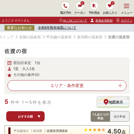
0
0
メ
メニュー
電話予約
クーポン
予約照会
お気に入り
ニ
ュ
ようこそ ゲストさん
ゆこゆこについて
新規会員登録
ログイン
ー
重要なお知らせ
令和8年熊本地震について
を
開
 トップ
全国の温泉宿
甲信越の温泉宿
新潟県の温泉宿
佐渡の温泉宿
く
佐渡の宿
宿泊日未定 1泊
1室 大人2名
その他の条件(0)
エリア・
条件変更
5
件中 1〜5件を表示
地図表示
1人あたりの
おすすめ順
▼
合計料金
料金
4.50
甲信越地方
新潟県
佐渡加茂湖温泉
点