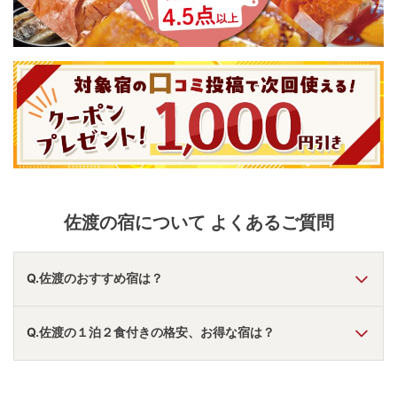
佐渡
の宿について よくあるご質問
Q.佐渡のおすすめ宿は？
A.
「
湖畔の宿 吉田家
」
・
「
夕日と湖の宿 あおきや
」
・
Q.佐渡の１泊２食付きの格安、お得な宿は？
「
Sado Resort HOTEL AZUMA
」
などの旅館・ホテルがおす
すめの宿泊先です。
A.
「
夕日と湖の宿 あおきや
」
・
「
ホテルファミリーオ佐渡