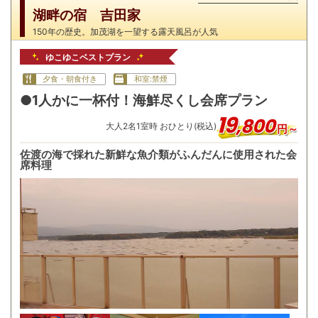
湖畔の宿 吉田家
150年の歴史。加茂湖を一望する露天風呂が人気
ゆこゆこベストプラン
夕食・朝食付き
和室:禁煙
●1人かに一杯付！海鮮尽くし会席プラン
19
,
800
大人
2
名
1
室時 おひとり(税込)
円～
佐渡の海で採れた新鮮な魚介類がふんだんに使用された会
席料理