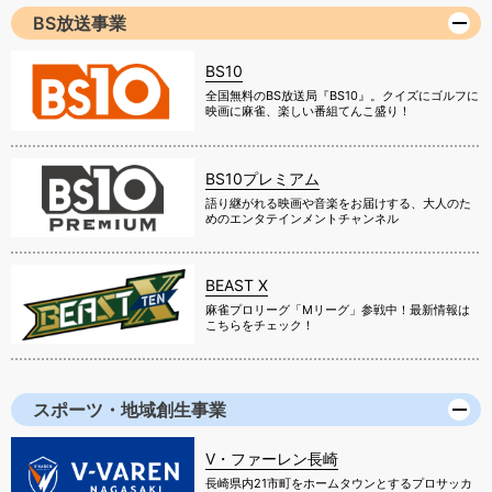
BS放送事業
BS10
全国無料のBS放送局『BS10』。クイズにゴルフに
映画に麻雀、楽しい番組てんこ盛り！
BS10プレミアム
語り継がれる映画や音楽をお届けする、大人のた
めのエンタテインメントチャンネル
BEAST X
麻雀プロリーグ「Mリーグ」参戦中！最新情報は
こちらをチェック！
スポーツ・地域創生事業
V・ファーレン長崎
長崎県内21市町をホームタウンとするプロサッカ