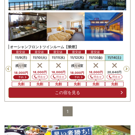
オーシャンフロントツインルーム【禁煙】
最安値
最安値
最安値
最安値
最安値
最安値
最安
/8(日)
11/9(月)
11/10(火)
11/11(水)
11/12(木)
11/13(金)
11/14(土)
11/15
残り
1
室
残り
4
室
Previous
,000
円
18,000
円
18,000
円
18,000
円
20,640
円
18,0
18,000
円
18,000
円
問合せ
問合せ
問合せ
問合せ
問合せ
問
予約
予約
先割
先割
先割
先割
先割
先割
先割
先
この宿を見る
1