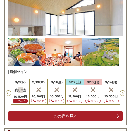
海側ツイン
/8(火)
9/9(水)
9/10(木)
9/11(金)
9/12(土)
9/13(日)
9/14(月)
9/15
残り
2
室
Previous
,500
円
10,500
円
10,500
円
11,500
円
10,500
円
10,500
円
10,5
10,500
円
問合せ
問合せ
問合せ
問合せ
問合せ
問合せ
問
予約
この宿を見る