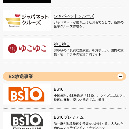
ジャパネットクルーズ
ジャパネットが磨き上げたおもてなしで、感動の
豪華クルーズ体験を。
ゆこゆこ
お客様の『良質な温泉旅』をお手伝い。国内の旅
館・宿・ホテルの宿泊予約サイト
BS放送事業
BS10
全国無料のBS放送局『BS10』。クイズにゴルフに
映画に麻雀、楽しい番組てんこ盛り！
BS10プレミアム
語り継がれる映画や音楽をお届けする、大人のた
めのエンタテインメントチャンネル