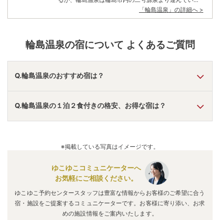
運び湯だ。ロケーションは非常によく、袖ヶ浜海水浴
「
輪島温泉
」の詳細へ >
場や竜ヶ崎灯台に近いため観光名所巡りもスムーズ。
また輪島港にも近いので捕れたての甘エビ・鯛・カニ
を存分に堪能することができる。朝市の開催場所は川
の対岸になるが、ひと風呂浴びてから出かけてみた
輪島温泉
の宿について よくあるご質問
い。
Q.輪島温泉のおすすめ宿は？
A.
「
大江戸温泉物語 あわづグランドホテル
」
・
「
山中温泉 河
Q.輪島温泉の１泊２食付きの格安、お得な宿は？
鹿荘
」
・
「
大江戸温泉物語Premium 山下家
」
などの旅館・
ホテルがおすすめの宿泊先です。
A.
「
道の駅 倶利伽羅源平の郷 倶利伽羅塾
」
・
「
大江戸温泉物
語 山中彩朝楽
」
・
「
大江戸温泉物語 山代彩朝楽
」
などの旅
※掲載している写真はイメージです。
館・ホテルがお得な価格で泊まれる宿泊先です。
ゆこゆこコミュニケーターへ
お気軽にご相談ください。
ゆこゆこ予約センタースタッフは豊富な情報からお客様のご希望に合う
宿・施設をご提案するコミュニケーターです。お客様に寄り添い、お求
めの施設情報をご案内いたします。