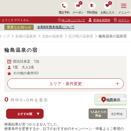
0
0
メ
メニュー
電話予約
クーポン
予約照会
お気に入り
ニ
ュ
ようこそ ゲストさん
ゆこゆこについて
新規会員登録
ログイン
ー
重要なお知らせ
令和8年熊本地震について
を
開
トップ
全国の温泉宿
北陸の温泉宿
石川県の温泉宿
輪島温泉の温泉宿
く
輪島温泉の宿
宿泊日未定 1泊
1室 大人2名
その他の条件(0)
エリア・
条件変更
0
件中0~0件を表示
地図表示
1人あたりの
おすすめ順
▼
合計料金
料金
検索結果が見つかりませんでした。
検索条件を変更するか、以下のおすすめのキャンペーン・特集よりご希望の