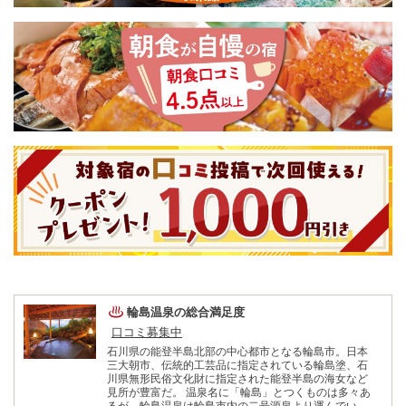
輪島温泉
の総合満足度
口コミ募集中
石川県の能登半島北部の中心都市となる輪島市。日本
三大朝市、伝統的工芸品に指定されている輪島塗、石
川県無形民俗文化財に指定された能登半島の海女など
見所が豊富だ。 温泉名に「輪島」とつくものは多々あ
るが、輪島温泉は輪島市内の二号源泉より運んでいる