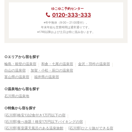
ゆこゆこ予約センター
0120-333-333
※年中無休（9:00～21:00受付）。
年末年始も営業時間は通常通りです。
※17時以降および土日は特に混み合います。
○エリアから宿を探す
輪島・能登の温泉宿
和倉・七尾の温泉宿
金沢・羽咋の温泉宿
白山の温泉宿
加賀・小松・辰口の温泉宿
富山県の温泉宿
福井県の温泉宿
○温泉地から宿を探す
石川県の温泉地
○特集から宿を探す
[石川県]格安1泊2食付き1万円以下の宿
[石川県]食べ放題！格安1万円以下バイキングの宿
[石川県]客室露天風呂のある温泉旅館
[石川県]ひとり旅ができる宿