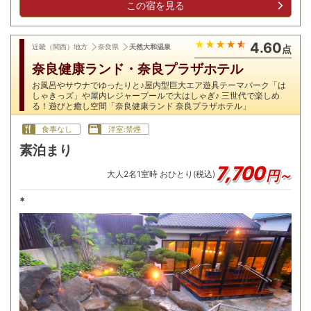
この宿を見る
4.60
近畿（関西）地方
奈良県
天然大和温泉
点
奈良健康ランド・奈良プラザホテル
お風呂やサウナでゆったりと♪屋内型巨大エア遊具テーマパーク「は
しゃきっズ」や屋内レジャープールで大はしゃぎ♪ 三世代で楽しめ
る！遊びと癒し空間「奈良健康ランド 奈良プラザホテル」
食事なし
洋室:禁煙
素泊まり
7,700
円～
大人
2
名
1
室時 おひとり(税込)
*