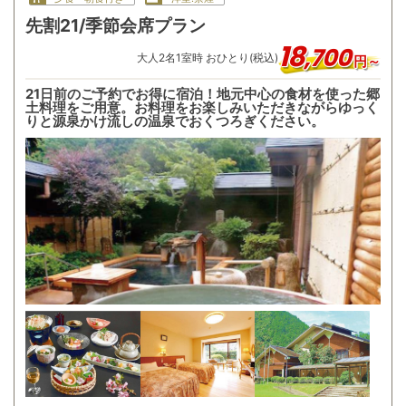
先割21/季節会席プラン
18
,
700
大人
2
名
1
室時 おひとり(税込)
円～
21日前のご予約でお得に宿泊！地元中心の食材を使った郷
土料理をご用意。お料理をお楽しみいただきながらゆっく
りと源泉かけ流しの温泉でおくつろぎください。