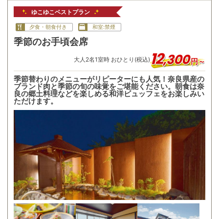
ゆこゆこベストプラン
夕食・朝食付き
和室:禁煙
季節のお手頃会席
12
,
300
大人
2
名
1
室時 おひとり(税込)
円～
季節替わりのメニューがリピーターにも人気！奈良県産の
ブランド肉と季節の旬の味覚をご堪能ください。朝食は奈
良の郷土料理などを楽しめる和洋ビュッフェをお楽しみい
ただけます。