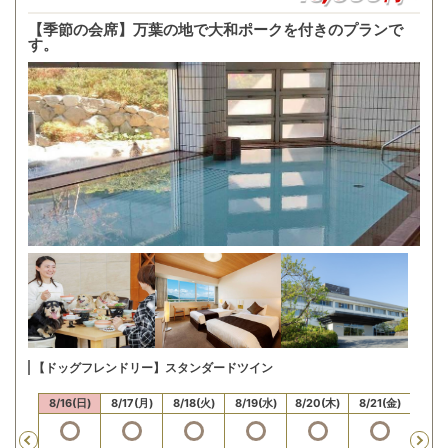
【季節の会席】万葉の地で大和ポークを付きのプランで
す。
【ドッグフレンドリー】スタンダードツイン
15(土)
8/16(日)
8/17(月)
8/18(火)
8/19(水)
8/20(木)
8/21(金)
8/22
Previous