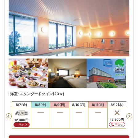
洋室･スタンダードツイン(23㎡)
/6(木)
8/7(金)
8/8(土)
8/9(日)
8/10(月)
8/11(火)
8/12(水)
8/13
残り
8
室
Previous
13,500
円
13,5
12,000
円
問合せ
問
予約