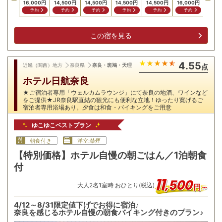
16,000
円
14,500
円
14,500
円
14,500
円
14,500
円
16,000
円
予約
予約
予約
予約
予約
予約
この宿を見る
4.55
近畿（関西）地方
奈良県
奈良・斑鳩・天理
点
ホテル日航奈良
★ご宿泊者専用「ウェルカムラウンジ」にて奈良の地酒、ワインなど
をご提供★JR奈良駅直結の観光にも便利な立地！ゆったり寛げるご
宿泊者専用浴場あり。夕食は和食・バイキングをご用意
ゆこゆこベストプラン
朝食付き
洋室:禁煙
【特別価格】ホテル自慢の朝ごはん／1泊朝食
付
11
,
500
大人
2
名
1
室時 おひとり(税込)
円～
4/12～8/31限定値下げでお得に宿泊♪
奈良を感じるホテル自慢の朝食バイキング付きのプラン♪