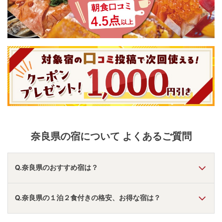
奈良県
の宿について よくあるご質問
Q.奈良県のおすすめ宿は？
A.
「
グランドメルキュール奈良橿原
」
・
「
グランヴィリオホ
Q.奈良県の１泊２食付きの格安、お得な宿は？
テル奈良和蔵 ルートインホテルズ
」
・
「
奈良パークホテル
」
などの旅館・ホテルがおすすめの宿泊先です。