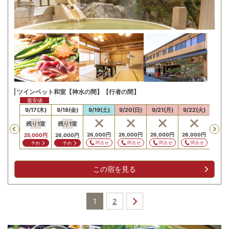
ツインベット和室【神水の間】【行者の間】
最安値
最安値
16(水)
9/17(木)
9/18(金)
9/19(土)
9/20(日)
9/21(月)
9/22(火)
9/23
残り
1
室
残り
1
室
Previous
,000
円
26,000
円
26,000
円
26,000
円
26,000
円
26,0
25,000
円
26,000
円
問合せ
問合せ
問合せ
問合せ
問合せ
問
予約
予約
この宿を見る
1
2