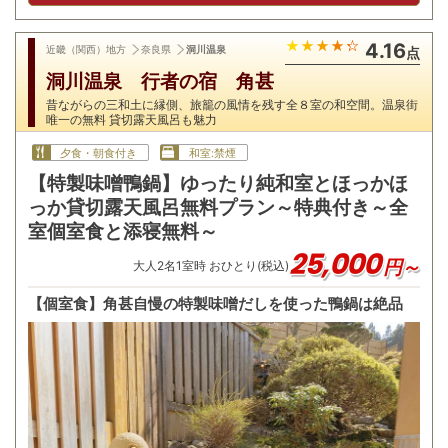
4.16
近畿（関西）地方
奈良県
洞川温泉
点
洞川温泉 行者の宿 角甚
昔ながらの三和土に縁側、旅籠の風情を残す全８室の和空間。温泉街
唯一の無料 貸切露天風呂も魅力
夕食・朝食付き
和室:禁煙
【特製味噌鴨鍋】ゆったり純和室とほっかほ
っか貸切露天風呂無料プラン～特典付き～全
室個室食と添寝無料～
25,000
円～
大人
2
名
1
室時 おひとり(税込)
【個室食】角甚自慢の特製味噌だしを使った鴨鍋は絶品