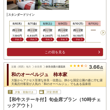
スタンダードツイン
8/6(木)
8/7(金)
8/8(土)
8/9(日)
8/10(月)
8/11(火)
8/12
残り
3
室
残り
2
室
残り
1
室
残り
6
室
残り
2
室
残り
7,590
円
6,930
円
9,240
円
12,540
円
18,150
円
9,90
予約
予約
予約
予約
予約
予
この宿を見る
3.66
近畿（関西）地方
奈良県
奈良信貴の湯温泉
点
和のオーベルジュ 柿本家
大阪からアクセス至便な奈良・信貴山。静かな国定公園の森に佇む露
天風呂付客室が人気の「和のオーベルジュ」でもある温泉宿
夕食・朝食付き
洋室:禁煙
【和牛ステーキ付】旬会席プラン（10時チェ
ックアウト）