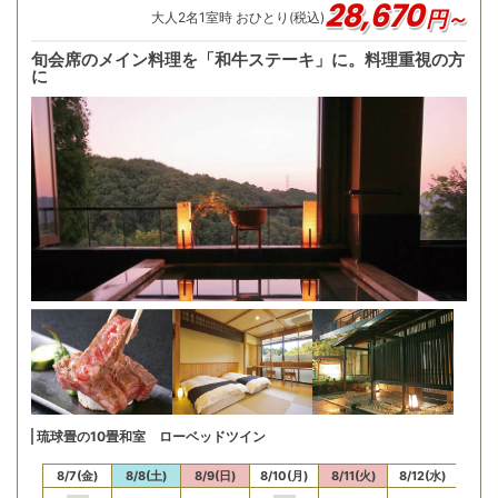
28,670
円～
大人
2
名
1
室時 おひとり(税込)
旬会席のメイン料理を「和牛ステーキ」に。料理重視の方
に
琉球畳の10畳和室 ローベッドツイン
/6(木)
8/7(金)
8/8(土)
8/9(日)
8/10(月)
8/11(火)
8/12(水)
8/13