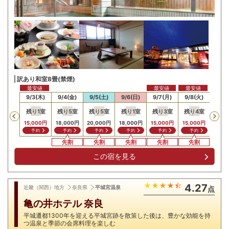
訳あり和室8畳(禁煙)
最安値
最安値
最安値
最安
/2(水)
9/3(木)
9/4(金)
9/5(土)
9/6(日)
9/7(月)
9/8(火)
9/9
残り
1
室
残り
5
室
残り
5
室
残り
1
室
残り
3
室
残り
4
室
残り
Previous
15,000
円
18,000
円
20,000
円
18,000
円
15,000
円
15,000
円
15,0
予約
予約
予約
予約
予約
予約
予
先割
先割
先割
先割
先割
先
この宿を見る
4.27
近畿（関西）地方
奈良県
平城宮温泉
点
亀の井ホテル 奈良
平城遷都1300年を迎える平城宮跡を散策した後は、豊かな効能を持
つ温泉と季節の会席料理を楽しむ