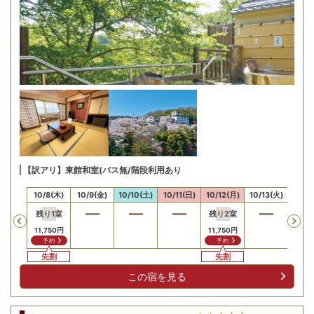
【訳アリ】東館和室(バス無/階段利用あり
/7(水)
10/8(木)
10/9(金)
10/10(土)
10/11(日)
10/12(月)
10/13(火)
10/14
残り
1
室
残り
2
室
Previous
11,750
円
11,750
円
予約
予約
先割
先割
この宿を見る