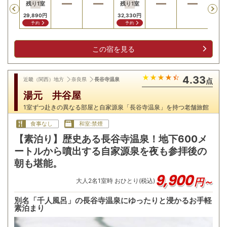
残り
1
室
残り
1
室
残り
Previous
29,890
円
32,330
円
33,5
予約
予約
予
この宿を見る
4.33
近畿（関西）地方
奈良県
長谷寺温泉
点
湯元 井谷屋
1室ずつ赴きの異なる部屋と自家源泉「長谷寺温泉」を持つ老舗旅館
食事なし
和室:禁煙
【素泊り】歴史ある長谷寺温泉！地下600メ
ートルから噴出する自家源泉を夜も参拝後の
朝も堪能。
9,900
円～
大人
2
名
1
室時 おひとり(税込)
別名「千人風呂」の長谷寺温泉にゆったりと浸かるお手軽
素泊まり