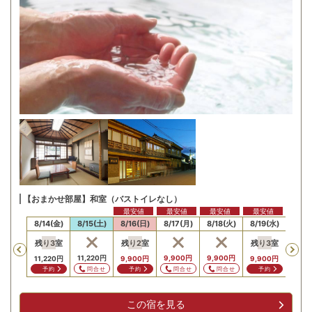
【おまかせ部屋】和室（バストイレなし）
最安値
最安値
最安値
最安値
最安
13(木)
8/14(金)
8/15(土)
8/16(日)
8/17(月)
8/18(火)
8/19(水)
8/20
残り
3
室
残り
2
室
残り
3
室
残り
Previous
,220
円
11,220
円
9,900
円
9,900
円
11,220
円
9,900
円
9,900
円
9,90
問合せ
問合せ
問合せ
問合せ
予約
予約
予約
予
この宿を見る