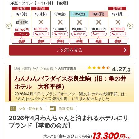
洋室・ツイン【トイレ付】【禁煙】
最安値
最安値
最安値
最安値
最安
/1(火)
9/2(水)
9/3(木)
9/4(金)
9/5(土)
9/6(日)
9/7(月)
9/8
残り
1
室
Previous
,700
円
18,700
円
19,800
円
20,900
円
19,800
円
18,700
円
18,7
18,700
円
問合せ
問合せ
問合せ
問合せ
問合せ
問合せ
問
予約
先割
先割
先割
先割
先割
先割
先割
先
この宿を見る
4.27
近畿（関西）地方
奈良県
大和平群温泉
点
わんわんパラダイス奈良生駒（旧：亀の井
ホテル 大和平群）
2026年4月11日 リブランドオープン！[亀の井ホテル大和平群」は
「わんわんパラダイス 奈良生駒」 に生まれ変わりました！
夕食・朝食付き
洋室:禁煙
2026年4月わんちゃんと泊まれるホテルにリ
ブランド【季節の会席】
13,300
円～
大人
2
名
1
室時 おひとり(税込)