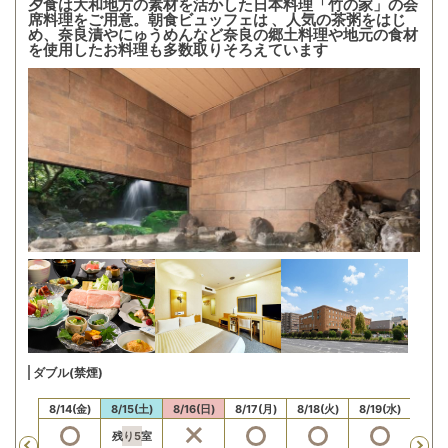
夕食は大和地方の素材を活かした日本料理「竹の家」の会
席料理をご用意。朝食ビュッフェは 、人気の茶粥をはじ
め、奈良漬やにゅうめんなど奈良の郷土料理や地元の食材
を使用したお料理も多数取りそろえています
ダブル(禁煙)
13(木)
8/14(金)
8/15(土)
8/16(日)
8/17(月)
8/18(火)
8/19(水)
8/20
残り
5
室
Previous