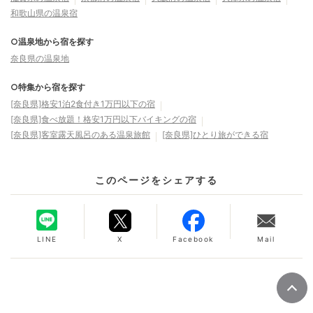
和歌山県の温泉宿
○温泉地から宿を探す
奈良県の温泉地
○特集から宿を探す
[奈良県]格安1泊2食付き1万円以下の宿
[奈良県]食べ放題！格安1万円以下バイキングの宿
[奈良県]客室露天風呂のある温泉旅館
[奈良県]ひとり旅ができる宿
このページをシェアする
LINE
X
Facebook
Mail