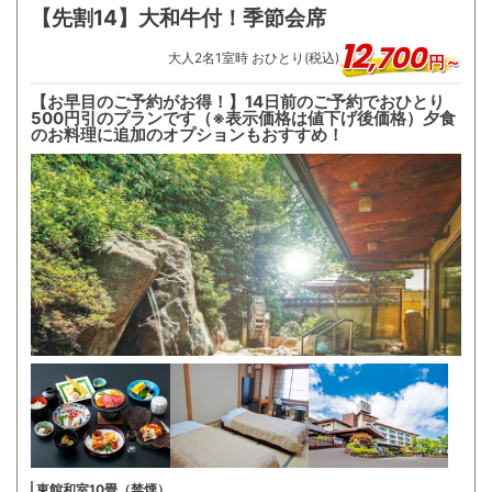
【先割14】大和牛付！季節会席
12
,
700
大人
2
名
1
室時 おひとり(税込)
円～
【お早目のご予約がお得！】14日前のご予約でおひとり
500円引のプランです（※表示価格は値下げ後価格）夕食
のお料理に追加のオプションもおすすめ！
東館和室10畳（禁煙）