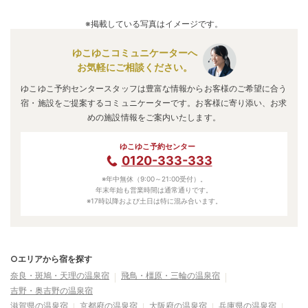
A.
「
たまご肌美人の湯 美榛苑
」
・
「
野迫川温泉 ホテルのせ
川
」
・
「
信貴山観光ホテル
」
などの旅館・ホテルがお得な価
※掲載している写真はイメージです。
格で泊まれる宿泊先です。
ゆこゆこコミュニケーターへ
お気軽にご相談ください。
ゆこゆこ予約センタースタッフは豊富な情報からお客様のご希望に合う
宿・施設をご提案するコミュニケーターです。お客様に寄り添い、お求
めの施設情報をご案内いたします。
ゆこゆこ予約センター
0120-333-333
※年中無休（9:00～21:00受付）。
年末年始も営業時間は通常通りです。
※17時以降および土日は特に混み合います。
○エリアから宿を探す
奈良・斑鳩・天理の温泉宿
飛鳥・橿原・三輪の温泉宿
吉野・奥吉野の温泉宿
滋賀県の温泉宿
京都府の温泉宿
大阪府の温泉宿
兵庫県の温泉宿