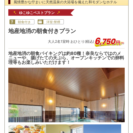
風情豊かな佇まいに天然温泉の大浴場を備えた和モダンなホテル
ゆこゆこベストプラン
朝食付き
洋室:禁煙
地産地消の朝食付きプラン
6
,
750
大人
2
名
1
室時 おひとり(税込)
円～
地産地消の朝食バイキングは約80種！奈良ならではのメ
ニューや、揚げたての天ぷら、オープンキッチンでの卵料
理等もお楽しみいただけます！