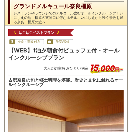
グランドメルキュール奈良橿原
レストランやラウンジでのアルコール含むオールインクルーシブ！い
にしえの地、橿原の玄関口に佇むホテル。いにしえから続く景色を巡
る奈良・橿原の旅へ
ゆこゆこベストプラン
夕食・朝食付き
洋室:禁煙
【WEB】1泊夕朝食付ビュッフェ付・オール
インクルーシブプラン
15
,
000
大人
2
名
1
室時 おひとり(税込)
円～
古都奈良の旬と郷土料理を堪能。歴史と文化に触れるオー
ルインクルーシブ