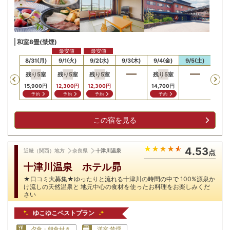
和室8畳(禁煙)
最安値
最安値
30(日)
8/31(月)
9/1(火)
9/2(水)
9/3(木)
9/4(金)
9/5(土)
9/6
残り
5
室
残り
5
室
残り
5
室
残り
5
室
Previous
15,900
円
12,300
円
12,300
円
14,700
円
予約
予約
予約
予約
この宿を見る
4.53
近畿（関西）地方
奈良県
十津川温泉
点
十津川温泉 ホテル昴
★口コミ大募集★ゆったりと流れる十津川の時間の中で 100%源泉か
け流しの天然温泉と 地元中心の食材を使ったお料理をお楽しみくだ
さい
ゆこゆこベストプラン
夕食・朝食付き
洋室:禁煙