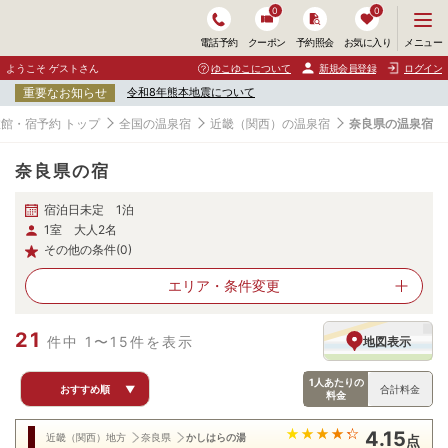
0
0
メ
メニュー
電話予約
クーポン
予約照会
お気に入り
ニ
ュ
ようこそ ゲストさん
ゆこゆこについて
新規会員登録
ログイン
ー
重要なお知らせ
令和8年熊本地震について
を
開
館・宿予約 トップ
全国の温泉宿
近畿（関西）の温泉宿
奈良県の温泉宿
く
奈良県の宿
宿泊日未定 1泊
1室 大人2名
その他の条件(0)
エリア・
条件変更
21
件中 1〜15件を表示
地図表示
1人あたりの
おすすめ順
▼
合計料金
料金
4.15
近畿（関西）地方
奈良県
かしはらの湯
点