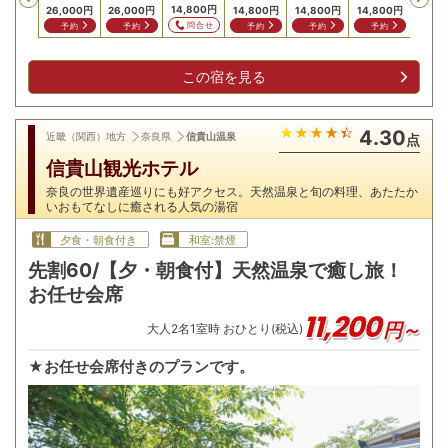
14,800
円
26,000
円
26,000
円
14,800
円
14,800
円
14,800
円
問合せ
予約
予約
予約
予約
予約
この宿を見る
4.30
近畿（関西）地方
奈良県
信貴山温泉
点
信貴山観光ホテル
奈良の世界遺産巡りにも好アクセス。天然温泉と旬の料理、あたたか
いおもてなしに癒される人気の湯宿
夕食・朝食付き
和室:禁煙
先割60/【夕・朝食付】天然温泉で癒し旅！
お任せ会席
11,200
円～
大人
2
名
1
室時 おひとり(税込)
★お任せ会席付きのプランです。