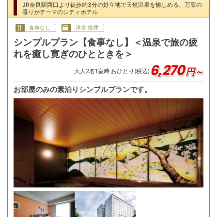
JR奈良駅西口より徒歩約3分の好立地で天然温泉を愉しめる、万葉の
香りがテーマのシティホテル
食事なし
洋室:禁煙
シンプルプラン【食事なし】＜温泉で旅の疲
れを癒し寛ぎのひとときを＞
6,270
円～
大人
2
名
1
室時 おひとり(税込)
お部屋のみの素泊りシンプルプランです。