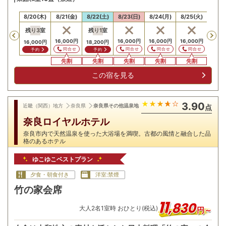
19(水)
8/20(木)
8/21(金)
8/22(土)
8/23(日)
8/24(月)
8/25(火)
8/26
残り
3
室
残り
1
室
Previous
16,000
円
16,000
円
16,000
円
16,000
円
16,0
16,000
円
18,200
円
問合せ
問合せ
問合せ
問合せ
問
予約
予約
先割
先割
先割
先割
先割
先
この宿を見る
3.90
近畿（関西）地方
奈良県
奈良県その他温泉地
点
奈良ロイヤルホテル
奈良市内で天然温泉を使った大浴場を満喫。古都の風情と融合した品
格のあるホテル
ゆこゆこベストプラン
夕食・朝食付き
洋室:禁煙
竹の家会席
11
,
830
大人
2
名
1
室時 おひとり(税込)
円～