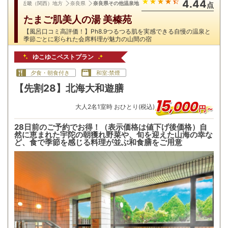
4.44
近畿（関西）地方
奈良県
奈良県その他温泉地
点
たまご肌美人の湯 美榛苑
【風呂口コミ高評価！】Ph8.9つるつる肌を実感できる自慢の温泉と
季節ごとに彩られた会席料理が魅力の山間の宿
ゆこゆこベストプラン
夕食・朝食付き
和室:禁煙
【先割28】北海大和遊膳
15
,
000
大人
2
名
1
室時 おひとり(税込)
円～
28日前のご予約でお得！（表示価格は値下げ後価格）自
然に恵まれた宇陀の朝獲れ野菜や、旬を迎えた山海の幸な
ど、食で季節を感じる料理が並ぶ和食膳をご用意