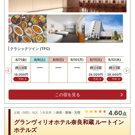
クラシックツイン (TFC)
/6(木)
8/7(金)
8/8(土)
8/9(日)
8/10(月)
8/11(火)
8/12(水)
8/13
残り
8
室
残り
6
室
残り
1
室
残り
Previous
19,000
円
29,000
円
29,000
円
26,5
予約
予約
予約
予
この宿を見る
4.60
近畿（関西）地方
奈良県
奈良・斑鳩・天理
点
グランヴィリオホテル奈良和蔵 ルートイン
ホテルズ