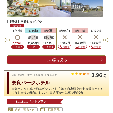
【禁煙】別館セミダブル
最安値
/6(木)
8/7(金)
8/8(土)
8/9(日)
8/10(月)
8/11(火)
8/12(水)
8/13
残り
2
室
残り
1
室
Previous
11,650
円
11,650
円
11,650
円
11,65
6,750
円
11,650
円
11,650
円
問合せ
問合せ
問合せ
問
予約
予約
予約
この宿を見る
3.96
近畿（関西）地方
奈良県
宝来温泉
点
奈良パークホテル
大阪市内から車で約30分という好立地！自家源泉の宝来温泉とおも
てなし自慢の旅館。8つの世界遺産からは車で約10分！
ゆこゆこベストプラン
夕食・朝食付き
和室:禁煙