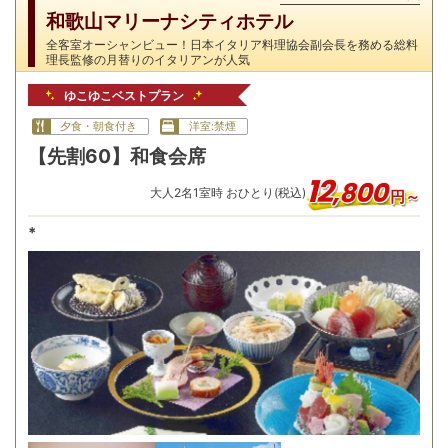
和歌山マリーナシティホテル
全客室オーシャンビュー！日本イタリア料理協会副会長を務める総料
理長監修の月替りのイタリアンが人気
ゆこゆこベストプラン
夕食・朝食付き
洋室:禁煙
【先割60】和食会席
12
,
800
大人
2
名
1
室時 おひとり(税込)
円～
*