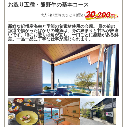
お造り五種・熊野牛の基本コース
20
,
200
大人
2
名
1
室時 おひとり(税込)
円～
新鮮な紀州産海幸と季節の旬素材使用の会席。 目の前の
漁港で揚がったばかりの地魚は、身の締まりと甘みが段違
いです。特にお造りは角が立ち、一口ごとに感動がある鮮
度。一品一品に丁寧な仕事が感じられます。