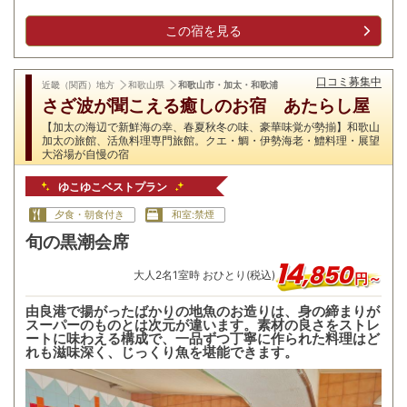
この宿を見る
口コミ募集中
近畿（関西）地方
和歌山県
和歌山市・加太・和歌浦
さざ波が聞こえる癒しのお宿 あたらし屋
【加太の海辺で新鮮海の幸、春夏秋冬の味、豪華味覚が勢揃】和歌山
加太の旅館、活魚料理専門旅館。クエ・鯛・伊勢海老・​鱧料理・展望
大浴場が自慢の宿
ゆこゆこベストプラン
夕食・朝食付き
和室:禁煙
旬の黒潮会席
14
,
850
大人
2
名
1
室時 おひとり(税込)
円～
由良港で揚がったばかりの地魚のお造りは、身の締まりが
スーパーのものとは次元が違います。素材の良さをストレ
ートに味わえる構成で、一品ずつ丁寧に作られた料理はど
れも滋味深く、じっくり魚を堪能できます。