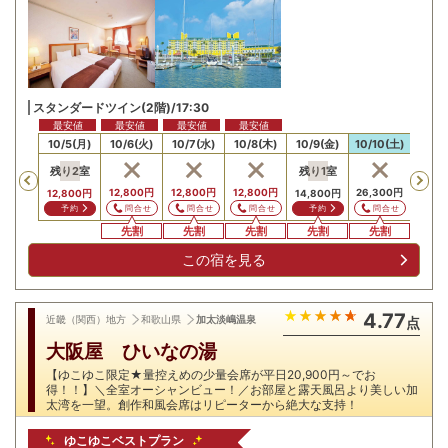
スタンダードツイン(2階)/17:30
最安値
最安値
最安値
最安値
/4(日)
10/5(月)
10/6(火)
10/7(水)
10/8(木)
10/9(金)
10/10(土)
10/11
残り
2
室
残り
1
室
残り
Previous
12,800
円
12,800
円
12,800
円
26,300
円
12,800
円
14,800
円
26,3
問合せ
問合せ
問合せ
問合せ
予約
予約
予
先割
先割
先割
先割
先割
先
この宿を見る
4.77
近畿（関西）地方
和歌山県
加太淡嶋温泉
点
大阪屋 ひいなの湯
【ゆこゆこ限定★量控えめの少量会席が平日20,900円～でお
得！！】＼全室オーシャンビュー！／お部屋と露天風呂より美しい加
太湾を一望。創作和風会席はリピーターから絶大な支持！
ゆこゆこベストプラン