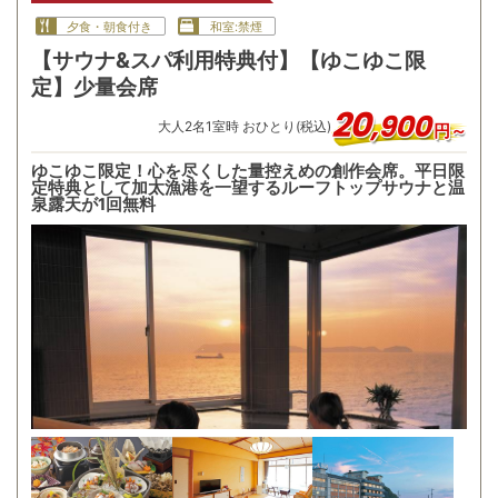
夕食・朝食付き
和室:禁煙
【サウナ&スパ利用特典付】【ゆこゆこ限
定】少量会席
20
,
900
大人
2
名
1
室時 おひとり(税込)
円～
ゆこゆこ限定！心を尽くした量控えめの創作会席。平日限
定特典として加太漁港を一望するルーフトップサウナと温
泉露天が1回無料