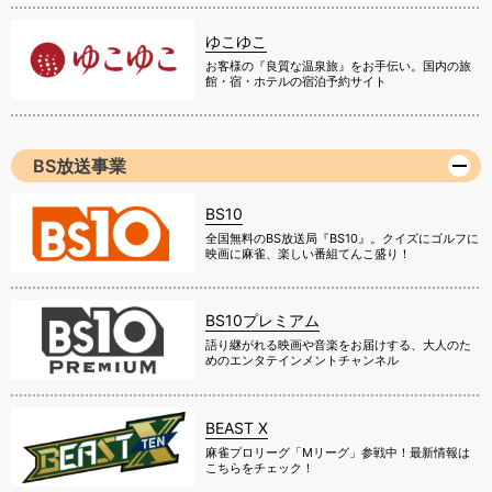
ゆこゆこ
お客様の『良質な温泉旅』をお手伝い。国内の旅
館・宿・ホテルの宿泊予約サイト
BS放送事業
BS10
全国無料のBS放送局『BS10』。クイズにゴルフに
映画に麻雀、楽しい番組てんこ盛り！
BS10プレミアム
語り継がれる映画や音楽をお届けする、大人のた
めのエンタテインメントチャンネル
BEAST X
麻雀プロリーグ「Mリーグ」参戦中！最新情報は
こちらをチェック！