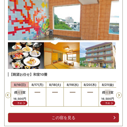
【眺望お任せ】和室10畳
15(土)
8/16(日)
8/17(月)
8/18(火)
8/19(水)
8/20(木)
8/21(金)
8/22
残り
3
室
残り
3
室
残り
Previous
16,500
円
16,500
円
16,5
予約
予約
予
この宿を見る