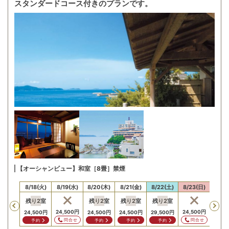
スタンダードコース付きのプランです。
【オーシャンビュー】和室［8畳］禁煙
17(月)
8/18(火)
8/19(水)
8/20(木)
8/21(金)
8/22(土)
8/23(日)
8/24
残り
2
室
残り
2
室
残り
2
室
残り
2
室
Previous
,500
円
24,500
円
24,500
円
24,5
24,500
円
24,500
円
24,500
円
29,500
円
問合せ
問合せ
問合せ
問
予約
予約
予約
予約