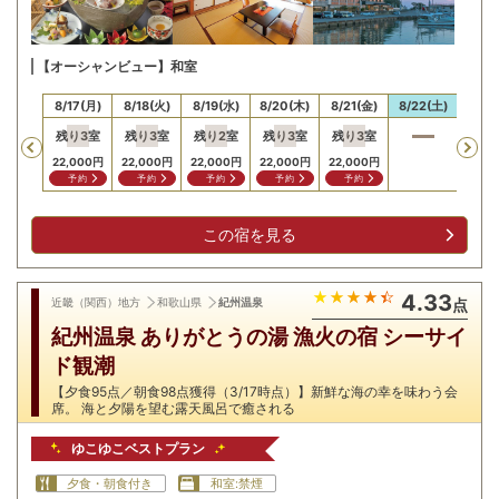
【オーシャンビュー】和室
16(日)
8/17(月)
8/18(火)
8/19(水)
8/20(木)
8/21(金)
8/22(土)
8/23
残り
3
室
残り
3
室
残り
2
室
残り
3
室
残り
3
室
残り
Previous
,000
円
22,000
円
22,000
円
22,000
円
22,000
円
22,000
円
22,0
問合せ
予約
予約
予約
予約
予約
予
この宿を見る
4.33
近畿（関西）地方
和歌山県
紀州温泉
点
紀州温泉 ありがとうの湯 漁火の宿 シーサイ
ド観潮
【夕食95点／朝食98点獲得（3/17時点）】新鮮な海の幸を味わう会
席。 海と夕陽を望む露天風呂で癒される
ゆこゆこベストプラン
夕食・朝食付き
和室:禁煙