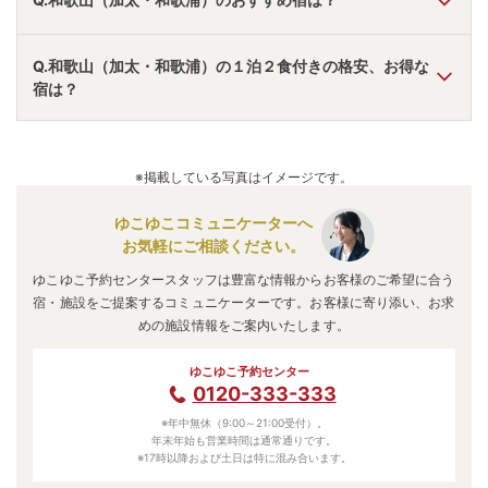
A.
「
和歌山マリーナシティホテル
」
・
「
大阪屋 ひいなの
Q.和歌山（加太・和歌浦）の１泊２食付きの格安、お得な
湯
」
・
「
紀州温泉 ありがとうの湯 漁火の宿 シーサイド観
宿は？
潮
」
などの旅館・ホテルがおすすめの宿泊先です。
A.
「
和歌山マリーナシティホテル
」
・
「
さざ波が聞こえる癒
しのお宿 あたらし屋
」
・
「
紀州温泉 ありがとうの湯 漁火の
※掲載している写真はイメージです。
宿 シーサイド観潮
」
などの旅館・ホテルがお得な価格で泊ま
れる宿泊先です。
ゆこゆこコミュニケーターへ
お気軽にご相談ください。
ゆこゆこ予約センタースタッフは豊富な情報からお客様のご希望に合う
宿・施設をご提案するコミュニケーターです。お客様に寄り添い、お求
めの施設情報をご案内いたします。
ゆこゆこ予約センター
0120-333-333
※年中無休（9:00～21:00受付）。
年末年始も営業時間は通常通りです。
※17時以降および土日は特に混み合います。