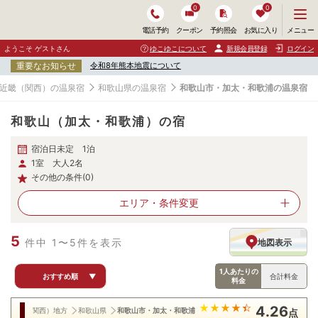
0
0
メ
メニュー
電話予約
クーポン
予約照会
お気に入り
ニ
ュ
ようこそ ゲストさん
ゆこゆこについて
新規会員登録
ログイン
ー
重要なお知らせ
令和8年熊本地震について
を
開
近畿（関西）の温泉宿
和歌山県の温泉宿
和歌山市・加太・和歌浦の温泉宿
く
和歌山（加太・和歌浦）の宿
宿泊日未定 1泊
1室 大人2名
その他の条件(0)
エリア・
条件変更
5
件中 1〜5件を表示
地図表示
1人あたりの
おすすめ順
▼
合計料金
料金
4.26
近畿（関西）地方
和歌山県
和歌山市・加太・和歌浦
点