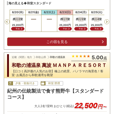
海の見える◆和室スタンダード
19(水)
8/20(木)
8/21(金)
8/22(土)
8/23(日)
8/24(月)
8/25(火)
8/26
残り
2
室
残り
1
室
残り
5
室
残り
4
室
残り
Previous
25,200
円
25,200
円
25,200
円
25,200
円
25,2
予約
予約
予約
予約
予
この宿を見る
5.00
近畿（関西）地方
和歌山県
和歌の浦温泉
点
和歌の浦温泉 萬波 ＭＡＮＰＡ ＲＥＳＯＲＴ
【口コミ高評価の人気のお宿】極上の絶景、パノラマの海景色！客
室･お風呂から和歌浦湾を眺望
夕食・朝食付き
和室:禁煙
紀州の伝統製法で食す熊野牛【スタンダード
コース】
22,500
円～
大人
2
名
1
室時 おひとり(税込)