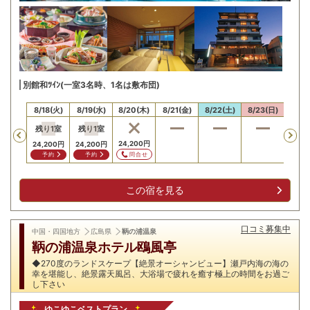
別館和ﾂｲﾝ(一室3名時、1名は敷布団)
17(月)
8/18(火)
8/19(水)
8/20(木)
8/21(金)
8/22(土)
8/23(日)
8/24
残り
1
室
残り
1
室
残り
Previous
,200
円
24,200
円
24,200
円
24,200
円
24,2
問合せ
問合せ
予約
予約
予
この宿を見る
口コミ募集中
中国・四国地方
広島県
鞆の浦温泉
鞆の浦温泉ホテル鴎風亭
◆270度のランドスケープ【絶景オーシャンビュー】瀬戸内海の海の
幸を堪能し、絶景露天風呂、大浴場で疲れを癒す極上の時間をお過ご
し下さい
ゆこゆこベストプラン