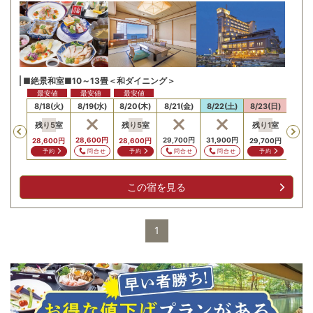
■絶景和室■10～13畳＜和ダイニング＞
最安値
最安値
最安値
最安値
最安
17(月)
8/18(火)
8/19(水)
8/20(木)
8/21(金)
8/22(土)
8/23(日)
8/24
残り
5
室
残り
5
室
残り
1
室
残り
Previous
,600
円
28,600
円
29,700
円
31,900
円
28,600
円
28,600
円
29,700
円
28,6
問合せ
問合せ
問合せ
問合せ
予約
予約
予約
予
この宿を見る
1