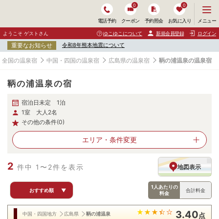
0
0
メ
メニュー
電話予約
クーポン
予約照会
お気に入り
ニ
ュ
ようこそ ゲストさん
ゆこゆこについて
新規会員登録
ログイン
ー
重要なお知らせ
令和8年熊本地震について
を
開
全国の温泉宿
中国・四国の温泉宿
広島県の温泉宿
鞆の浦温泉の温泉宿
く
鞆の浦温泉の宿
宿泊日未定 1泊
1室 大人2名
その他の条件(0)
エリア・
条件変更
2
件中 1〜2件を表示
地図表示
1人あたりの
おすすめ順
▼
合計料金
料金
3.40
中国・四国地方
広島県
鞆の浦温泉
点