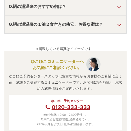
Q.鞆の浦温泉のおすすめ宿は？
A.
「
グランヴィリオホテル宮島和蔵 ルートインホテル
Q.鞆の浦温泉の１泊２食付きの格安、お得な宿は？
ズ
」
・
「
グランドプリンスホテル広島
」
・
「
きのえ温泉 ホ
テル清風館
」
などの旅館・ホテルがおすすめの宿泊先です。
A.
「
芸北温泉 芸北オークガーデン
」
・
「
福山ニューキャッ
スルホテル
」
・
「
ホテルエリアワン広島ウイング
」
などの旅
※掲載している写真はイメージです。
館・ホテルがお得な価格で泊まれる宿泊先です。
ゆこゆこコミュニケーターへ
お気軽にご相談ください。
ゆこゆこ予約センタースタッフは豊富な情報からお客様のご希望に合う
宿・施設をご提案するコミュニケーターです。お客様に寄り添い、お求
めの施設情報をご案内いたします。
ゆこゆこ予約センター
0120-333-333
※年中無休（9:00～21:00受付）。
年末年始も営業時間は通常通りです。
※17時以降および土日は特に混み合います。