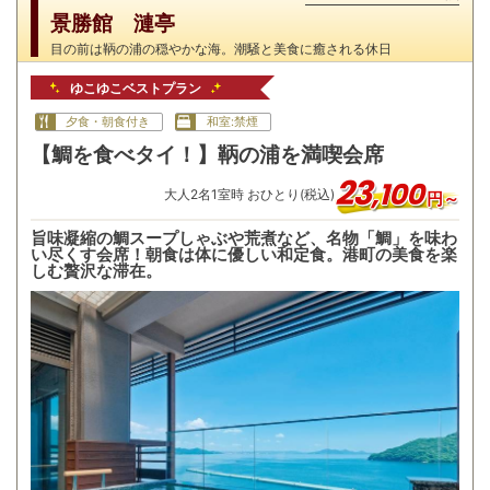
景勝館 漣亭
目の前は鞆の浦の穏やかな海。潮騒と美食に癒される休日
ゆこゆこベストプラン
夕食・朝食付き
和室:禁煙
【鯛を食べタイ！】鞆の浦を満喫会席
23
,
100
大人
2
名
1
室時 おひとり(税込)
円～
旨味凝縮の鯛スープしゃぶや荒煮など、名物「鯛」を味わ
い尽くす会席！朝食は体に優しい和定食。港町の美食を楽
しむ贅沢な滞在。