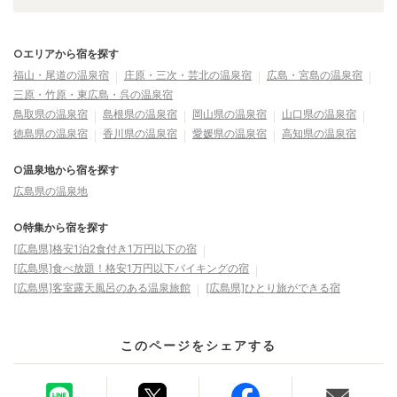
○エリアから宿を探す
福山・尾道の温泉宿
庄原・三次・芸北の温泉宿
広島・宮島の温泉宿
三原・竹原・東広島・呉の温泉宿
鳥取県の温泉宿
島根県の温泉宿
岡山県の温泉宿
山口県の温泉宿
徳島県の温泉宿
香川県の温泉宿
愛媛県の温泉宿
高知県の温泉宿
○温泉地から宿を探す
広島県の温泉地
○特集から宿を探す
[広島県]格安1泊2食付き1万円以下の宿
[広島県]食べ放題！格安1万円以下バイキングの宿
[広島県]客室露天風呂のある温泉旅館
[広島県]ひとり旅ができる宿
このページをシェアする