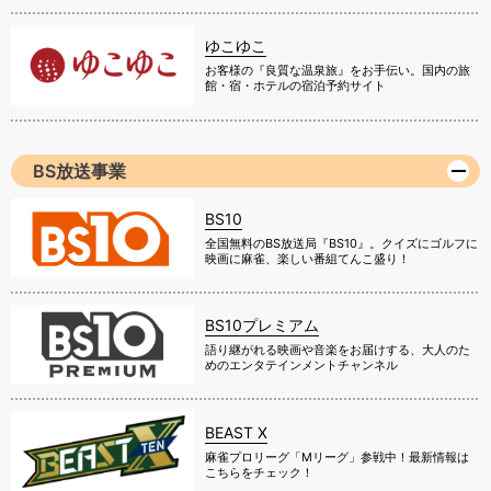
ゆこゆこ
お客様の『良質な温泉旅』をお手伝い。国内の旅
館・宿・ホテルの宿泊予約サイト
BS放送事業
BS10
全国無料のBS放送局『BS10』。クイズにゴルフに
映画に麻雀、楽しい番組てんこ盛り！
BS10プレミアム
語り継がれる映画や音楽をお届けする、大人のた
めのエンタテインメントチャンネル
BEAST X
麻雀プロリーグ「Mリーグ」参戦中！最新情報は
こちらをチェック！