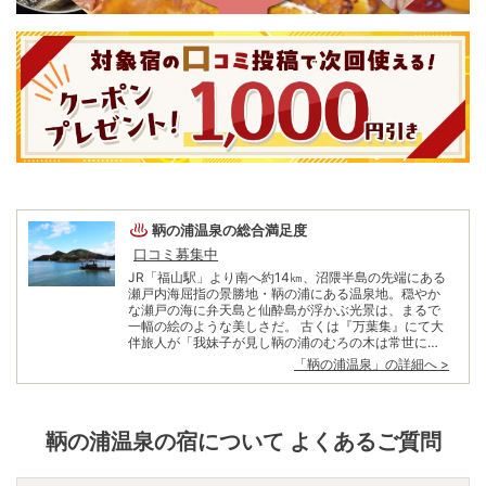
鞆の浦温泉
の総合満足度
口コミ募集中
JR「福山駅」より南へ約14㎞、沼隈半島の先端にある
瀬戸内海屈指の景勝地・鞆の浦にある温泉地。穏やか
な瀬戸の海に弁天島と仙酔島が浮かぶ光景は、まるで
一幅の絵のような美しさだ。 古くは『万葉集』にて大
伴旅人が「我妹子が見し鞆の浦のむろの木は常世にあ
れど見し人ぞなき」と詠い、江戸時代には漢詩人・頼
「
鞆の浦温泉
」の詳細へ >
山陽が「山紫水明」の熟語を詠み上げた場所ともいわ
れている。また、潮の流れが変わる「潮待ちの港」と
しても繁栄。 漁業はもちろん、大陸との交易も盛んに
行われた歴史を持つ。現在では、幕末から昭和にかけ
鞆の浦温泉
の宿について よくあるご質問
て作られた温かい漁師町の風景がそのまま残り、多く
の旅人がその懐かしさに顔をほころばせるという。