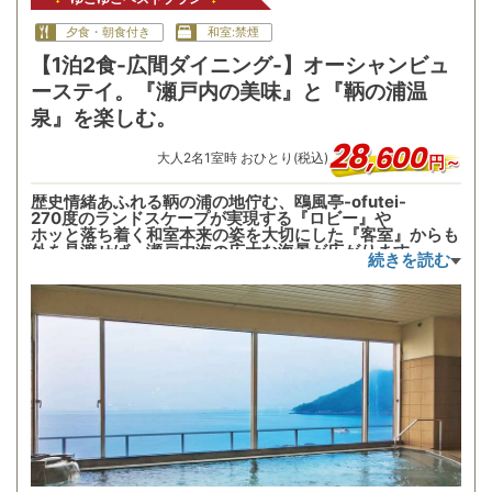
夕食・朝食付き
和室:禁煙
【1泊2食-広間ダイニング-】オーシャンビュ
ーステイ。『瀬戸内の美味』と『鞆の浦温
泉』を楽しむ。
28
,
600
大人
2
名
1
室時 おひとり(税込)
円～
歴史情緒あふれる鞆の浦の地佇む、鴎風亭-ofutei-
270度のランドスケープが実現する『ロビー』や
ホッと落ち着く和室本来の姿を大切にした『客室』からも
外を見渡せば、瀬戸内海の広大な海景が広がります＿＿
続きを読む
オーシャンビューの風景を近く感じる絶好のロケーション
の中