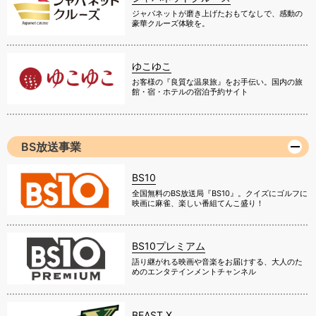
ジャパネットが磨き上げたおもてなしで、感動の
豪華クルーズ体験を。
ゆこゆこ
お客様の『良質な温泉旅』をお手伝い。国内の旅
館・宿・ホテルの宿泊予約サイト
BS放送事業
BS10
全国無料のBS放送局『BS10』。クイズにゴルフに
映画に麻雀、楽しい番組てんこ盛り！
BS10プレミアム
語り継がれる映画や音楽をお届けする、大人のた
めのエンタテインメントチャンネル
BEAST X