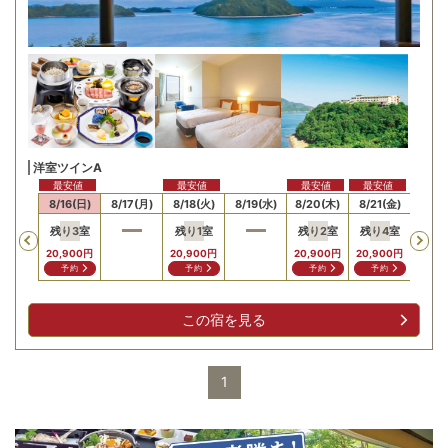
洋室ツインA
最安値
最安値
最安値
最安値
15(土)
8/16(日)
8/17(月)
8/18(火)
8/19(水)
8/20(木)
8/21(金)
8/22
残り
3
室
残り
1
室
残り
2
室
残り
4
室
残り
Previous
20,900
円
20,900
円
20,900
円
20,900
円
24,2
予約
予約
予約
予約
予
この宿を見る
1