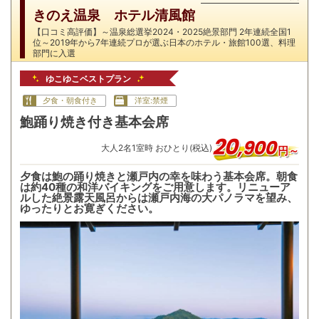
きのえ温泉 ホテル清風館
【口コミ高評価】～温泉総選挙2024・2025絶景部門 2年連続全国1
位～2019年から7年連続プロが選ぶ日本のホテル・旅館100選、料理
部門に入選
ゆこゆこベストプラン
夕食・朝食付き
洋室:禁煙
鮑踊り焼き付き基本会席
20
,
900
大人
2
名
1
室時 おひとり(税込)
円～
夕食は鮑の踊り焼きと瀬戸内の幸を味わう基本会席。朝食
は約40種の和洋バイキングをご用意します。リニューア
ルした絶景露天風呂からは瀬戸内海の大パノラマを望み、
ゆったりとお寛ぎください。