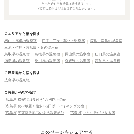
年末年始も営業時間は通常通りです。
※17時以降および土日は特に混み合います。
○エリアから宿を探す
福山・尾道の温泉宿
庄原・三次・芸北の温泉宿
広島・宮島の温泉宿
三原・竹原・東広島・呉の温泉宿
鳥取県の温泉宿
島根県の温泉宿
岡山県の温泉宿
山口県の温泉宿
徳島県の温泉宿
香川県の温泉宿
愛媛県の温泉宿
高知県の温泉宿
○温泉地から宿を探す
広島県の温泉地
○特集から宿を探す
[広島県]格安1泊2食付き1万円以下の宿
[広島県]食べ放題！格安1万円以下バイキングの宿
[広島県]客室露天風呂のある温泉旅館
[広島県]ひとり旅ができる宿
このページをシェアする