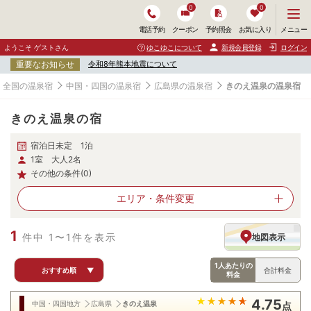
0
0
メ
メニュー
電話予約
クーポン
予約照会
お気に入り
ニ
ュ
ようこそ ゲストさん
ゆこゆこについて
新規会員登録
ログイン
ー
重要なお知らせ
令和8年熊本地震について
を
開
全国の温泉宿
中国・四国の温泉宿
広島県の温泉宿
きのえ温泉の温泉宿
く
きのえ温泉の宿
宿泊日未定 1泊
1室 大人2名
その他の条件(0)
エリア・
条件変更
1
件中 1〜1件を表示
地図表示
1人あたりの
おすすめ順
▼
合計料金
料金
4.75
中国・四国地方
広島県
きのえ温泉
点