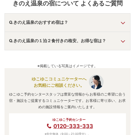
きのえ温泉
の宿について よくあるご質問
の町並みは往時の趣きを残したままである。美しい瀬
戸内海の景色を見下ろせる露天風呂での湯浴みは、日
頃の疲れを癒すだけでなく、温泉情緒をさらに高めて
くれる。
Q.きのえ温泉のおすすめ宿は？
A.
「
グランヴィリオホテル宮島和蔵 ルートインホテル
Q.きのえ温泉の１泊２食付きの格安、お得な宿は？
ズ
」
・
「
グランドプリンスホテル広島
」
・
「
きのえ温泉 ホ
テル清風館
」
などの旅館・ホテルがおすすめの宿泊先です。
A.
「
芸北温泉 芸北オークガーデン
」
・
「
福山ニューキャッ
スルホテル
」
・
「
ホテルエリアワン広島ウイング
」
などの旅
※掲載している写真はイメージです。
館・ホテルがお得な価格で泊まれる宿泊先です。
ゆこゆこコミュニケーターへ
お気軽にご相談ください。
ゆこゆこ予約センタースタッフは豊富な情報からお客様のご希望に合う
宿・施設をご提案するコミュニケーターです。お客様に寄り添い、お求
めの施設情報をご案内いたします。
ゆこゆこ予約センター
0120-333-333
※年中無休（9:00～21:00受付）。