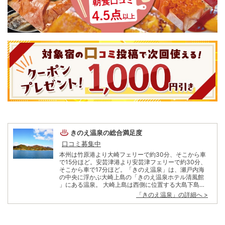
きのえ温泉
の総合満足度
口コミ募集中
本州は竹原港より大崎フェリーで約30分、そこから車
で15分ほど。安芸津港より安芸津フェリーで約30分、
そこから車で17分ほど。「きのえ温泉」は、瀬戸内海
の中央に浮かぶ大崎上島の「きのえ温泉ホテル清風館
」にある温泉。 大崎上島は西側に位置する大島下島と
ともに全国屈指の「温州みかん」の産地としても知ら
「
きのえ温泉
」の詳細へ >
れ、瀬戸内に浮かぶ島の中でも多くの観光客が訪れ
る。本州と島をフェリーや高速船が行き交い、アクセ
スはとても 便利。 フェリーで結ばれた竹原は江戸時
代、製塩や酒造業で栄えた町人文化が発達し、今もそ