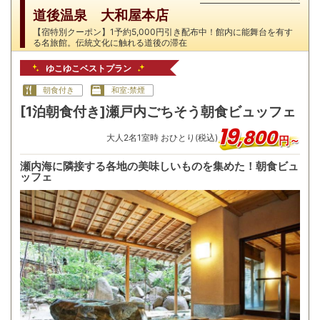
道後温泉 大和屋本店
【宿特別クーポン】1予約5,000円引き配布中！館内に能舞台を有す
る名旅館。伝統文化に触れる道後の滞在
ゆこゆこベストプラン
朝食付き
和室:禁煙
[1泊朝食付き]瀬戸内ごちそう朝食ビュッフェ
19
,
800
大人
2
名
1
室時 おひとり(税込)
円～
瀬内海に隣接する各地の美味しいものを集めた！朝食ビュ
ッフェ