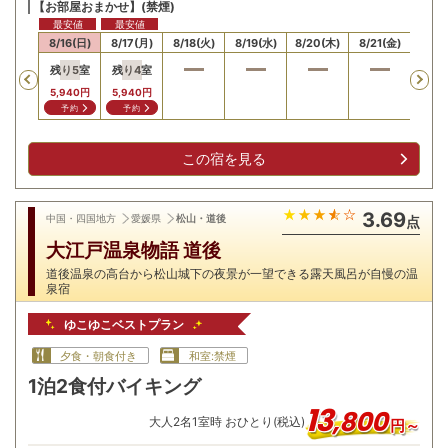
【お部屋おまかせ】(禁煙)
最安値
最安値
15(土)
8/16(日)
8/17(月)
8/18(火)
8/19(水)
8/20(木)
8/21(金)
8/22
残り
5
室
残り
4
室
Previous
5,940
円
5,940
円
予約
予約
この宿を見る
3.69
中国・四国地方
愛媛県
松山・道後
点
大江戸温泉物語 道後
道後温泉の高台から松山城下の夜景が一望できる露天風呂が自慢の温
泉宿
ゆこゆこベストプラン
夕食・朝食付き
和室:禁煙
1泊2食付バイキング
13
,
800
大人
2
名
1
室時 おひとり(税込)
円～