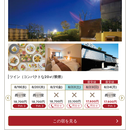
ツイン（コンパクトな20㎡/禁煙）
最安値
最安値
最安
18(火)
8/19(水)
8/20(木)
8/21(金)
8/22(土)
8/23(日)
8/24(月)
8/25
残り
1
室
残り
1
室
残り
1
室
Previous
,700
円
18,700
円
23,100
円
17,600
円
17,6
18,700
円
18,700
円
17,600
円
問合せ
問合せ
問合せ
問合せ
問
予約
予約
予約
この宿を見る