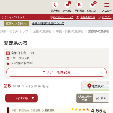
0
0
メ
メニュー
電話予約
クーポン
予約照会
お気に入り
ニ
ュ
ようこそ ゲストさん
ゆこゆこについて
新規会員登録
ログイン
ー
重要なお知らせ
令和8年熊本地震について
を
開
旅館・宿予約 トップ
全国の温泉宿
中国・四国の温泉宿
愛媛県の温泉宿
く
愛媛県の宿
宿泊日未定 1泊
1室 大人2名
その他の条件(0)
エリア・
条件変更
26
件中 1〜15件を表示
地図表示
1人あたりの
おすすめ順
▼
合計料金
料金
4.55
中国・四国地方
愛媛県
道後温泉
点