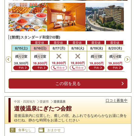
[禁煙]スタンダード和室(10畳)
最安値
最安値
最安値
最安値
最安値
最安
14(金)
8/15(土)
8/16(日)
8/17(月)
8/18(火)
8/19(水)
8/20(木)
8/21
残り
2
室
残り
2
室
残り
1
室
残り
4
室
Previous
,500
円
19,800
円
19,800
円
19,8
38,500
円
19,800
円
19,800
円
19,800
円
問合せ
問合せ
問合せ
問
予約
予約
予約
予約
この宿を見る
口コミ募集中
中国・四国地方
愛媛県
道後温泉
道後温泉にぎたつ会館
道後温泉内に位置した、癒しの宿。あふれでるなめらかなお湯に身を
ゆだね、静かな時間をお過ごしください
食事なし
おまかせ