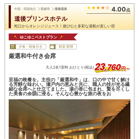
4.00
中国・四国地方
愛媛県
道後温泉
点
道後プリンスホテル
蛇口からオレンジジュース！遊び心と多彩な湯船が楽しい宿
ゆこゆこベストプラン
夕食・朝食付き
和室:禁煙
厳選和牛付き会席
23
,
760
大人
2
名
1
室時 おひとり(税込)
円～
至福の晩餐を。主役の「厳選和牛」は、口の中で甘く解け
る芳醇な味わい。瀬戸内の恵みと共に、職人の技が光る繊
細な会席へと仕立てました。湯の香に包まれ、贅を尽くし
た美食の余韻に浸る。そんな心豊かな旅の夜をお