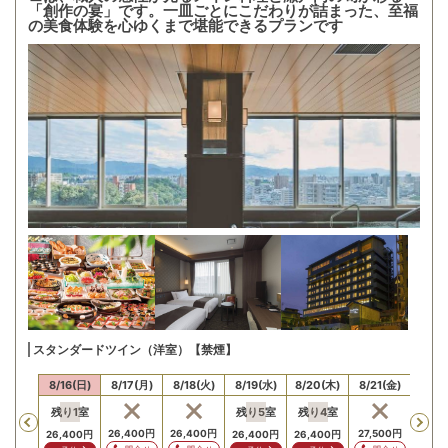
「創作の宴」です。一皿ごとにこだわりが詰まった、至福
の美食体験を心ゆくまで堪能できるプランです
スタンダードツイン（洋室）【禁煙】
15(土)
8/16(日)
8/17(月)
8/18(火)
8/19(水)
8/20(木)
8/21(金)
8/22
残り
1
室
残り
5
室
残り
4
室
Previous
26,400
円
26,400
円
27,500
円
27,5
26,400
円
26,400
円
26,400
円