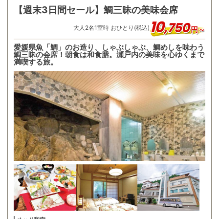
【週末3日間セール】鯛三昧の美味会席
10
,
750
大人
2
名
1
室時 おひとり(税込)
円～
愛媛県魚「鯛」のお造り、しゃぶしゃぶ、鯛めしを味わう
鯛三昧の会席！朝食は和食膳。瀬戸内の美味を心ゆくまで
満喫する旅。