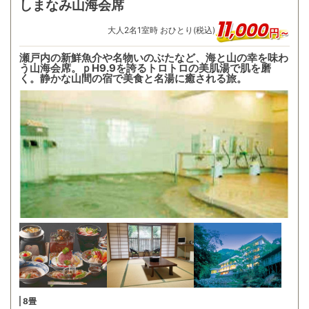
しまなみ山海会席
11
,
000
大人
2
名
1
室時 おひとり(税込)
円～
瀬戸内の新鮮魚介や名物いのぶたなど、海と山の幸を味わ
う山海会席。ｐH9.9を誇るトロトロの美肌湯で肌を磨
く。静かな山間の宿で美食と名湯に癒される旅。
8畳