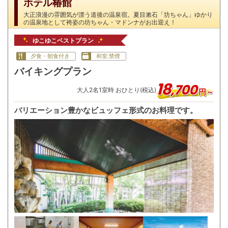
ホテル椿館
大正浪漫の雰囲気が漂う道後の温泉宿。夏目漱石「坊ちゃん」ゆかり
の温泉地として袴姿の坊ちゃん・マドンナがお出迎え！
ゆこゆこベストプラン
夕食・朝食付き
和室:禁煙
バイキングプラン
18
,
700
大人
2
名
1
室時 おひとり(税込)
円～
バリエーション豊かなビュッフェ形式のお料理です。