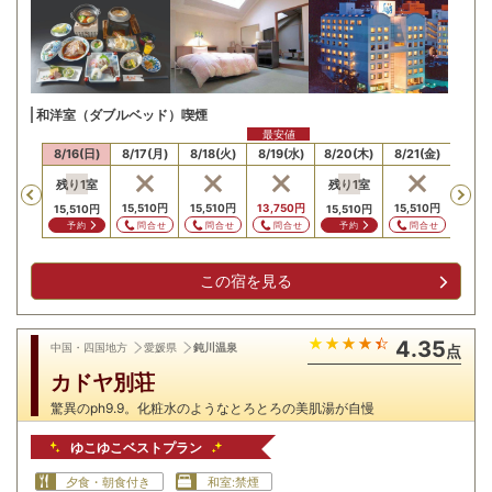
和洋室（ダブルベッド）喫煙
最安値
15(土)
8/16(日)
8/17(月)
8/18(火)
8/19(水)
8/20(木)
8/21(金)
8/22
残り
1
室
残り
1
室
Previous
15,510
円
15,510
円
13,750
円
15,510
円
19,5
15,510
円
15,510
円
問合せ
問合せ
問合せ
問合せ
問
予約
予約
この宿を見る
4.35
中国・四国地方
愛媛県
鈍川温泉
点
カドヤ別荘
驚異のph9.9。化粧水のようなとろとろの美肌湯が自慢
ゆこゆこベストプラン
夕食・朝食付き
和室:禁煙