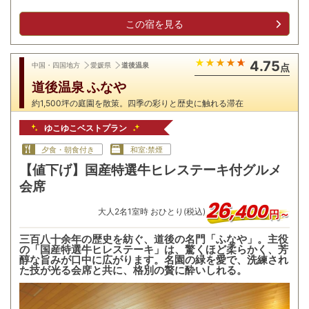
この宿を見る
4.75
中国・四国地方
愛媛県
道後温泉
点
道後温泉 ふなや
約1,500坪の庭園を散策。四季の彩りと歴史に触れる滞在
ゆこゆこベストプラン
夕食・朝食付き
和室:禁煙
【値下げ】国産特選牛ヒレステーキ付グルメ
会席
26
,
400
大人
2
名
1
室時 おひとり(税込)
円～
三百八十余年の歴史を紡ぐ、道後の名門「ふなや」。主役
の「国産特選牛ヒレステーキ」は、驚くほど柔らかく、芳
醇な旨みが口中に広がります。名園の緑を愛で、洗練され
た技が光る会席と共に、格別の贅に酔いしれる。