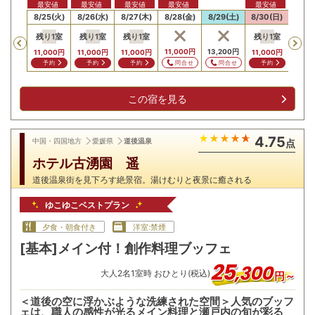
最安値
最安値
最安値
最安値
最安値
最安値
最安
24(月)
8/25(火)
8/26(水)
8/27(木)
8/28(金)
8/29(土)
8/30(日)
8/31
残り
1
室
残り
1
室
残り
1
室
残り
1
室
Previous
,000
円
11,000
円
13,200
円
11,0
11,000
円
11,000
円
11,000
円
11,000
円
問合せ
問合せ
問合せ
問
予約
予約
予約
予約
この宿を見る
4.75
中国・四国地方
愛媛県
道後温泉
点
ホテル古湧園 遥
道後温泉街を見下ろす絶景宿。湯けむりと夜景に癒される
ゆこゆこベストプラン
夕食・朝食付き
洋室:禁煙
[基本]メイン付！創作料理ブッフェ
25
,
300
大人
2
名
1
室時 おひとり(税込)
円～
＜道後の空に浮かぶような洗練された空間＞人気のブッフ
ェは、職人の感性が光るメイン料理と瀬戸内の旬が彩る