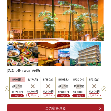
和室10畳（WC）(禁煙)
15(土)
8/16(日)
8/17(月)
8/18(火)
8/19(水)
8/20(木)
8/21(金)
8/22
残り
3
室
残り
3
室
残り
3
室
Previous
18,700
円
17,600
円
17,600
円
25,3
18,700
円
17,600
円
16,500
円
問合せ
問合せ
問合せ
問
予約
予約
予約
この宿を見る