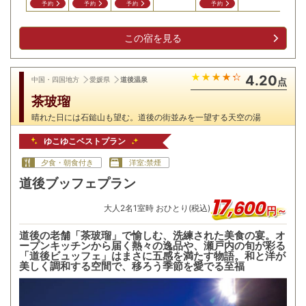
予約
予約
予約
予約
この宿を見る
4.20
中国・四国地方
愛媛県
道後温泉
点
茶玻瑠
晴れた日には石鎚山も望む。道後の街並みを一望する天空の湯
ゆこゆこベストプラン
夕食・朝食付き
洋室:禁煙
道後ブッフェプラン
17
,
600
大人
2
名
1
室時 おひとり(税込)
円～
道後の老舗「茶玻瑠」で愉しむ、洗練された美食の宴。オ
ープンキッチンから届く熱々の逸品や、瀬戸内の旬が彩る
「道後ビュッフェ」はまさに五感を満たす物語。和と洋が
美しく調和する空間で、移ろう季節を愛でる至福