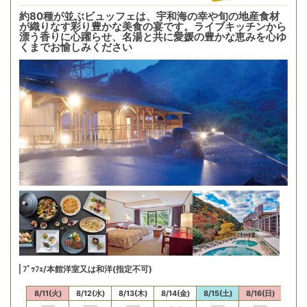
約80種が並ぶビュッフェは、宇和海の幸や旬の地産食材
が織りなす彩り豊かな美食の宴です。ライブキッチンから
漂う香りに心躍らせ、名湯と共に愛媛の豊かな恵みを心ゆ
くまでお愉しみください
ﾌﾞｯﾌｪ/本館洋室又は和洋(指定不可)
10(月)
8/11(火)
8/12(水)
8/13(木)
8/14(金)
8/15(土)
8/16(日)
8/17