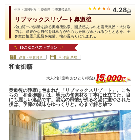
4.28
中国・四国地方
愛媛県
奥道後温泉
点
リブマックスリゾート奥道後
松山随一の湯量を誇る奥道後温泉、開放感あふれる露天風呂・大浴場
では、緑豊かな自然を眺めながら心も身体も癒されるひとときを。全
客室に檜露天風呂を完備。檜の温もりに包まれる
ゆこゆこベストプラン
夕食・朝食付き
和洋室:禁煙
和食御膳
15
,
000
大人
2
名
1
室時 おひとり(税込)
円～
奥道後の静寂に包まれた「リブマックスリゾート」。こち
らの「和食御膳」は、地元の旬素材を丁寧に仕立てた、目
にも麗しい逸品です。湯治の風情が残る名湯に癒やされた
後は、季節の滋味をゆっくりと。心まで解き放つ