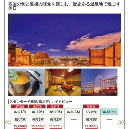
四国の旬と道後の味覚を楽しむ。歴史ある温泉地で過ごす
休日
スタンダード和室/風呂有/ ナイトビュー
最安値
最安値
最安値
最安値
16(日)
8/17(月)
8/18(火)
8/19(水)
8/20(木)
8/21(金)
8/22(土)
8/23
残り
1
室
残り
3
室
残り
2
室
残り
1
室
Previous
13,800
円
13,800
円
13,800
円
13,800
円