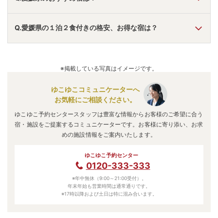
A.
「
道後温泉 大和屋本店
」
・
「
道後温泉にぎたつ会館
」
・
Q.愛媛県の１泊２食付きの格安、お得な宿は？
「
大江戸温泉物語 道後
」
などの旅館・ホテルがおすすめの宿
泊先です。
A.
「
カドヤ別荘
」
・
「
鈍川温泉 皆楽荘
」
・
「
湯の里小町温泉
しこくや
」
などの旅館・ホテルがお得な価格で泊まれる宿泊
※掲載している写真はイメージです。
先です。
ゆこゆこコミュニケーターへ
お気軽にご相談ください。
ゆこゆこ予約センタースタッフは豊富な情報からお客様のご希望に合う
宿・施設をご提案するコミュニケーターです。お客様に寄り添い、お求
めの施設情報をご案内いたします。
ゆこゆこ予約センター
0120-333-333
※年中無休（9:00～21:00受付）。
年末年始も営業時間は通常通りです。
※17時以降および土日は特に混み合います。