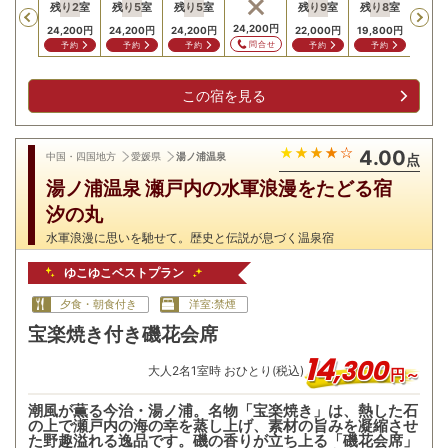
残り
2
室
残り
5
室
残り
5
室
残り
9
室
残り
8
室
残り
Previous
,200
円
24,200
円
24,200
円
24,200
円
24,200
円
22,000
円
19,800
円
16,5
問合せ
問合せ
予約
予約
予約
予約
予約
予
この宿を見る
4.00
中国・四国地方
愛媛県
湯ノ浦温泉
点
湯ノ浦温泉 瀬戸内の水軍浪漫をたどる宿
汐の丸
水軍浪漫に思いを馳せて。歴史と伝説が息づく温泉宿
ゆこゆこベストプラン
夕食・朝食付き
洋室:禁煙
宝楽焼き付き磯花会席
14
,
300
大人
2
名
1
室時 おひとり(税込)
円～
潮風が薫る今治・湯ノ浦。名物「宝楽焼き」は、熱した石
の上で瀬戸内の海の幸を蒸し上げ、素材の旨みを凝縮させ
た野趣溢れる逸品です。磯の香りが立ち上る「磯花会席」