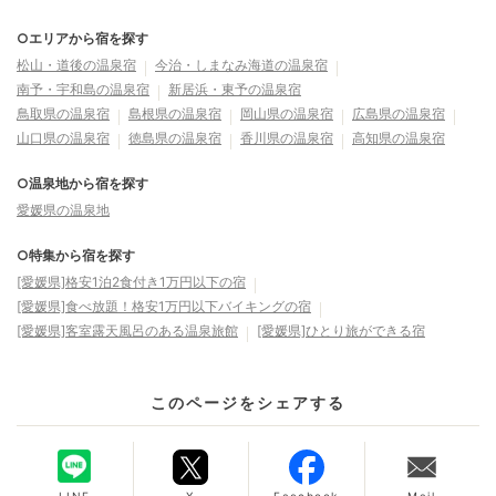
○エリアから宿を探す
松山・道後の温泉宿
今治・しまなみ海道の温泉宿
南予・宇和島の温泉宿
新居浜・東予の温泉宿
鳥取県の温泉宿
島根県の温泉宿
岡山県の温泉宿
広島県の温泉宿
山口県の温泉宿
徳島県の温泉宿
香川県の温泉宿
高知県の温泉宿
○温泉地から宿を探す
愛媛県の温泉地
○特集から宿を探す
[愛媛県]格安1泊2食付き1万円以下の宿
[愛媛県]食べ放題！格安1万円以下バイキングの宿
[愛媛県]客室露天風呂のある温泉旅館
[愛媛県]ひとり旅ができる宿
このページをシェアする