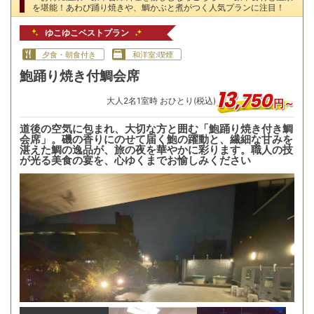
を堪能！あわび踊り焼きや、鯛かぶと煮がつく人気プランに注目！
ゆこゆこベストプラン
夕食・朝食付き
和洋室:喫煙
鮑踊り焼き付鯛会席
13
,
750
大人
2
名
1
室時 おひとり(税込)
円～
道後の空気に包まれ、大切な方と囲む「鮑踊り焼き付き鯛
会席」。磯の香りにのせて届く鮑の躍動と、繊細な甘みを
湛えた鯛の逸品が、旅の夜を華やかに彩ります。職人の技
が光る美食の宴を、心ゆくまでお愉しみください