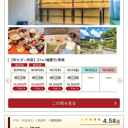
【和モダン和室】27㎡/檜露天/禁煙
最安値
最安値
28(月)
9/29(火)
9/30(水)
10/1(木)
10/2(金)
10/3(土)
10/4(日)
10/5
残り
2
室
残り
3
室
残り
2
室
残り
3
室
Previous
15,000
円
15,000
円
16,000
円
19,500
円
予約
予約
予約
予約
この宿を見る
4.58
中国・四国地方
愛媛県
道後温泉
点