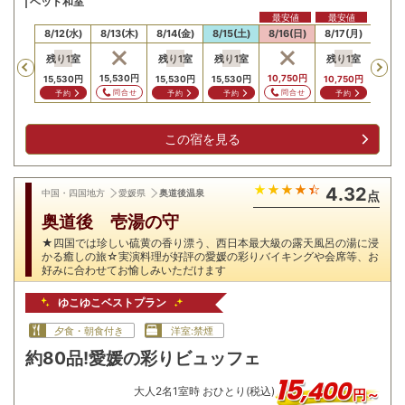
ベッド和室
最安値
最安値
最安
11(火)
8/12(水)
8/13(木)
8/14(金)
8/15(土)
8/16(日)
8/17(月)
8/18
残り
1
室
残り
1
室
残り
1
室
残り
1
室
Previous
15,530
円
10,750
円
10,7
15,530
円
15,530
円
15,530
円
10,750
円
問合せ
問合せ
問
予約
予約
予約
予約
この宿を見る
4.32
中国・四国地方
愛媛県
奥道後温泉
点
奥道後 壱湯の守
★四国では珍しい硫黄の香り漂う、西日本最大級の露天風呂の湯に浸
かる癒しの旅☆実演料理が好評の愛媛の彩りバイキングや会席等、お
好みに合わせてお愉しみいただけます
ゆこゆこベストプラン
夕食・朝食付き
洋室:禁煙
約80品!愛媛の彩りビュッフェ
15
,
400
大人
2
名
1
室時 おひとり(税込)
円～