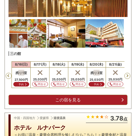
三の館
15(土)
8/16(日)
8/17(月)
8/18(火)
8/19(水)
8/20(木)
8/21(金)
8/22
残り
1
室
残り
3
室
Previous
25,030
円
25,030
円
25,030
円
25,030
円
27,500
円
25,030
円
問合せ
問合せ
問合せ
問合せ
予約
予約
この宿を見る
3.78
中国・四国地方
愛媛県
道後温泉
点
ホテル ルナパーク
＜お得に温泉・豪華会席料理を愉しむならこちら！＞豪華食材と温泉