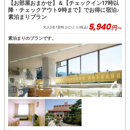
【お部屋おまかせ】＆【チェックイン17時以
降・チェックアウト9時まで】でお得に宿泊♪
素泊まりプラン
5,940
円～
大人
2
名
1
室時 おひとり(税込)
素泊まりのプランです。