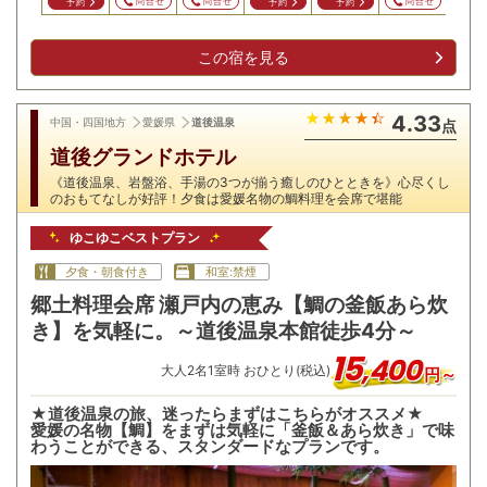
問合せ
問合せ
問合せ
問
予約
予約
予約
この宿を見る
4.33
中国・四国地方
愛媛県
道後温泉
点
道後グランドホテル
《道後温泉、岩盤浴、手湯の3つが揃う癒しのひとときを》心尽くし
のおもてなしが好評！夕食は愛媛名物の鯛料理を会席で堪能
ゆこゆこベストプラン
夕食・朝食付き
和室:禁煙
郷土料理会席 瀬戸内の恵み【鯛の釜飯あら炊
き】を気軽に。～道後温泉本館徒歩4分～
15
,
400
大人
2
名
1
室時 おひとり(税込)
円～
★道後温泉の旅、迷ったらまずはこちらがオススメ★
愛媛の名物【鯛】をまずは気軽に「釜飯＆あら炊き」で味
わうことができる、スタンダードなプランです。