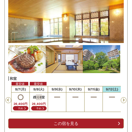
和室
最安値
最安値
/6(日)
9/7(月)
9/8(火)
9/9(水)
9/10(木)
9/11(金)
9/12(土)
9/13
残り
8
室
Previous
26,400
円
26,400
円
予約
予約
この宿を見る