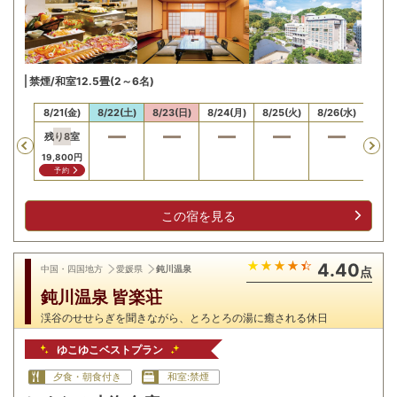
禁煙/和室12.5畳(2～6名)
20(木)
8/21(金)
8/22(土)
8/23(日)
8/24(月)
8/25(火)
8/26(水)
8/27
残り
8
室
Previous
19,800
円
予約
この宿を見る
4.40
中国・四国地方
愛媛県
鈍川温泉
点
鈍川温泉 皆楽荘
渓谷のせせらぎを聞きながら、とろとろの湯に癒される休日
ゆこゆこベストプラン
夕食・朝食付き
和室:禁煙