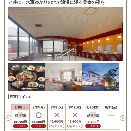
と共に、水軍ゆかりの地で浪漫に浸る美食の夜を
洋室(ツイン)
15(土)
8/16(日)
8/17(月)
8/18(火)
8/19(水)
8/20(木)
8/21(金)
8/22
残り
1
室
残り
6
室
残り
Previous
15,400
円
15,400
円
18,700
円
15,400
円
15,400
円
18,7
問合せ
問合せ
予約
予約
予約
予