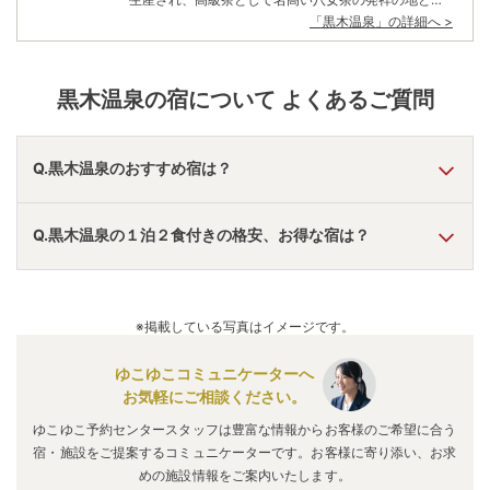
ても知られている。温泉の湧き出る「グリーンピア八
「
黒木温泉
」の詳細へ >
女」は、小高い山の上に建つ一大レジャー施設。体育
館やテニスコートをはじめ、ゴーカート、レジャープ
ール、パッ トゴルフなど幅広い年齢層に人気の施設が
勢ぞろいしている。 庭園も美しく、春の桜やしゃくな
黒木温泉
の宿について よくあるご質問
げ、初夏のアジサイ、秋の紅葉と四季の彩り豊かにお
出迎え。湯浴みの合間に散歩してみるのも良いだろ
う。日ごろのわずらわしさから一歩離れて、自然体の
自分にリセットできる格好のエリアだ。
Q.黒木温泉のおすすめ宿は？
A.
「
旅荘 水雲亭
」
・
「
亀の井ホテル 玄界灘 オールインクル
Q.黒木温泉の１泊２食付きの格安、お得な宿は？
ーシブホテル
」
・
「
メルキュール福岡宗像リゾート＆スパ
」
などの旅館・ホテルがおすすめの宿泊先です。
A.
「
原鶴温泉 原鶴グランドスカイホテル
」
・
「
筑後船小
屋 公園の宿
」
・
「
池の山荘
」
などの旅館・ホテルがお得な
※掲載している写真はイメージです。
価格で泊まれる宿泊先です。
ゆこゆこコミュニケーターへ
お気軽にご相談ください。
ゆこゆこ予約センタースタッフは豊富な情報からお客様のご希望に合う
宿・施設をご提案するコミュニケーターです。お客様に寄り添い、お求
めの施設情報をご案内いたします。