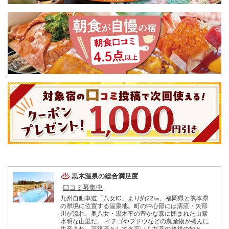
黒木温泉
の総合満足度
口コミ募集中
九州自動車道「八女IC」より約22㎞、福岡県と熊本県
の県境に位置する温泉地。町の中心部には清流・矢部
川が流れ、奥八女・黒木平の豊かな森に囲まれた山紫
水明な山里だ。 イチゴやブドウなどの農産物が盛んに
生産され、高級茶として名高い八女茶の発祥の地とし