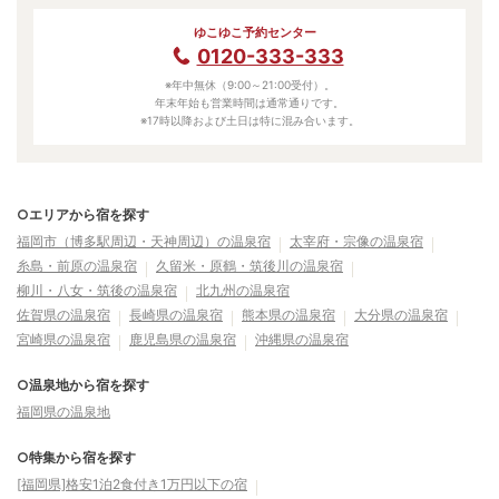
ゆこゆこ予約センター
0120-333-333
※年中無休（9:00～21:00受付）。
年末年始も営業時間は通常通りです。
※17時以降および土日は特に混み合います。
○エリアから宿を探す
福岡市（博多駅周辺・天神周辺）の温泉宿
太宰府・宗像の温泉宿
糸島・前原の温泉宿
久留米・原鶴・筑後川の温泉宿
柳川・八女・筑後の温泉宿
北九州の温泉宿
佐賀県の温泉宿
長崎県の温泉宿
熊本県の温泉宿
大分県の温泉宿
宮崎県の温泉宿
鹿児島県の温泉宿
沖縄県の温泉宿
○温泉地から宿を探す
福岡県の温泉地
○特集から宿を探す
[福岡県]格安1泊2食付き1万円以下の宿