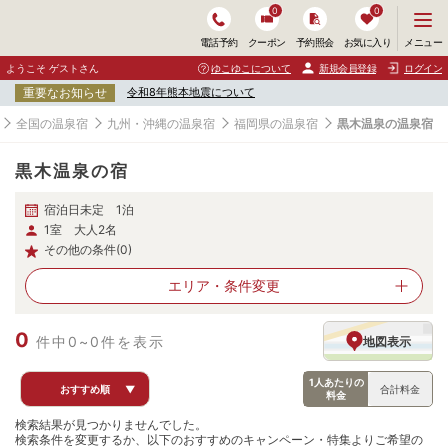
0
0
メ
メニュー
電話予約
クーポン
予約照会
お気に入り
ニ
ュ
ようこそ ゲストさん
ゆこゆこについて
新規会員登録
ログイン
ー
重要なお知らせ
令和8年熊本地震について
を
開
全国の温泉宿
九州・沖縄の温泉宿
福岡県の温泉宿
黒木温泉の温泉宿
く
黒木温泉の宿
宿泊日未定 1泊
1室 大人2名
その他の条件(0)
エリア・
条件変更
0
件中0~0件を表示
地図表示
1人あたりの
おすすめ順
▼
合計料金
料金
検索結果が見つかりませんでした。
検索条件を変更するか、以下のおすすめのキャンペーン・特集よりご希望の