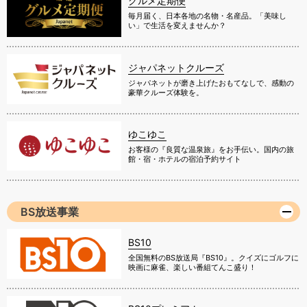
グルメ定期便
毎月届く、日本各地の名物・名産品。「美味し
い」で生活を変えませんか？
ジャパネットクルーズ
ジャパネットが磨き上げたおもてなしで、感動の
豪華クルーズ体験を。
ゆこゆこ
お客様の『良質な温泉旅』をお手伝い。国内の旅
館・宿・ホテルの宿泊予約サイト
BS放送事業
BS10
全国無料のBS放送局『BS10』。クイズにゴルフに
映画に麻雀、楽しい番組てんこ盛り！