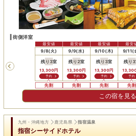
街側洋室
最安値
最安値
最安値
最安値
最安
)
9/7(月)
9/8(火)
9/9(水)
9/10(木)
9/11(
残り
3
室
残り
2
室
残り
3
室
残り
3
Previous
13,300
円
13,300
円
13,300
円
13,300
円
13,30
問合せ
予約
予約
予約
予約
先割
先割
先割
先
この宿を見
九州・沖縄地方
鹿児島県
指宿温泉
指宿シーサイドホテル