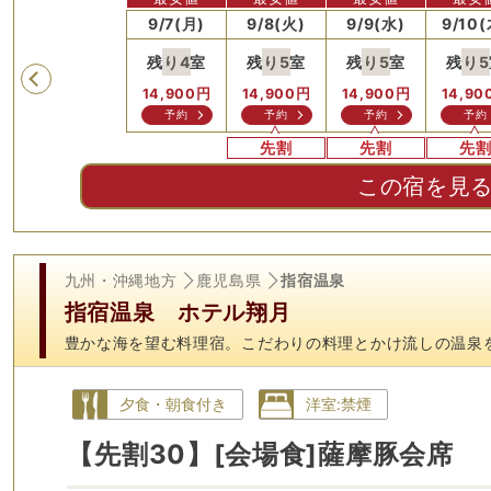
)
9/6(日)
9/7(月)
9/8(火)
9/9(水)
9/10(
残り
4
室
残り
5
室
残り
5
室
残り
5
Previous
14,900
円
14,900
円
14,900
円
14,90
予約
予約
予約
予約
先割
先割
先
この宿を見
九州・沖縄地方
鹿児島県
指宿温泉
指宿温泉 ホテル翔月
豊かな海を望む料理宿。こだわりの料理とかけ流しの温泉
夕食・朝食付き
洋室:禁煙
【先割30】[会場食]薩摩豚会席