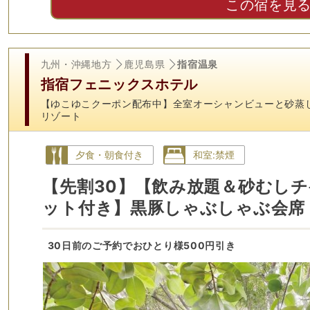
この宿を見
九州・沖縄地方
鹿児島県
指宿温泉
指宿フェニックスホテル
【ゆこゆこクーポン配布中】全室オーシャンビューと砂蒸
リゾート
夕食・朝食付き
和室:禁煙
【先割30】【飲み放題＆砂むしチ
ット付き】黒豚しゃぶしゃぶ会席
30日前のご予約でおひとり様500円引き