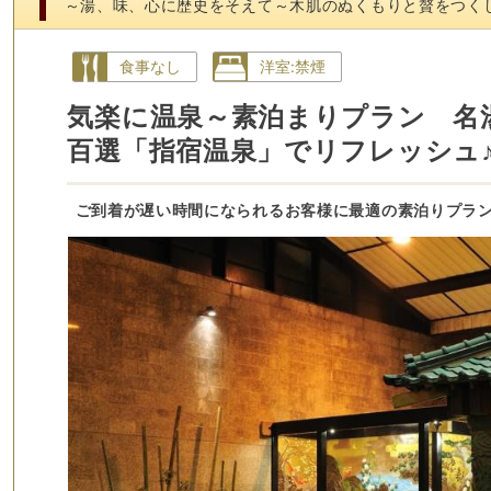
～湯、味、心に歴史をそえて～木肌のぬくもりと贅をつく
食事なし
洋室:禁煙
気楽に温泉～素泊まりプラン 名
百選「指宿温泉」でリフレッシュ
ご到着が遅い時間になられるお客様に最適の素泊りプラ