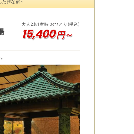
した雅な宿～
大人
2
名
1
室時 おひとり(税込)
15,400
湯
円～
♪
ン。