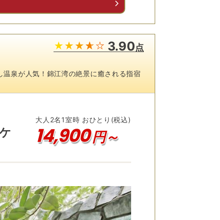
る
3.90
点
し温泉が人気！錦江湾の絶景に癒される指宿
大人
2
名
1
室時 おひとり(税込)
14,900
ケ
円～