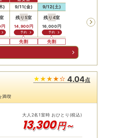
木)
9/11(金)
9/12(土)
9/13(日)
9/14(月)
9/15
室
残り
5
室
残り
4
室
残り
5
室
残り
5
室
残り
0
円
14,900
円
16,000
円
14,900
円
14,900
円
14,9
予約
予約
予約
予約
予
割
先割
先割
先割
先割
先
る
4.04
点
を満喫
大人
2
名
1
室時 おひとり(税込)
13,300
円～