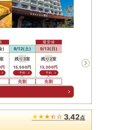
値
最安値
最安値
最安値
最安
金)
9/12(土)
9/13(日)
9/14(月)
9/15(火)
9/16
室
残り
3
室
残り
2
室
残り
3
室
0
円
15,500
円
13,300
円
13,300
円
13,300
円
13,3
予約
予約
問合せ
予約
問
割
先割
先割
先割
先割
先
る
3.42
点