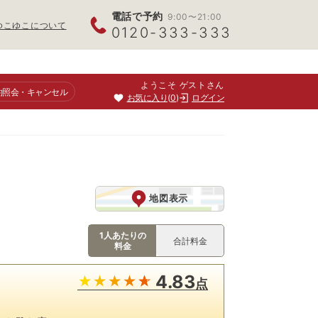
電話で予約
9:00〜21:00
ゆこゆこについて
0120-333-333
ようこそ ゲストさん
約照会
・キャンセル
お気に入り
0
ログイン
地図表示
1人あたりの
合計料金
料金
4.83
点