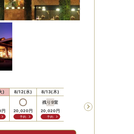
火)
8/12(水)
8/13(木)
8/14(金)
8/15(土)
8/16
残り
9
室
残り
0
円
20,020
円
20,020
円
20,020
円
20,020
円
19,2
予約
予約
予約
予約
予