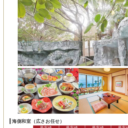
海側和室（広さお任せ）
最安値
最安値
最安値
最安