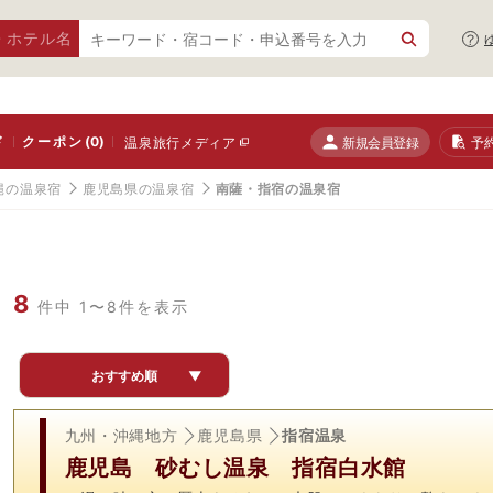
・ホテル名
ド
クーポン
(0)
新規会員登録
予
温泉旅行メディア
縄の温泉宿
鹿児島県の温泉宿
南薩・指宿の温泉宿
8
件中 1〜8件を表示
おすすめ順
▼
九州・沖縄地方
鹿児島県
指宿温泉
鹿児島 砂むし温泉 指宿白水館