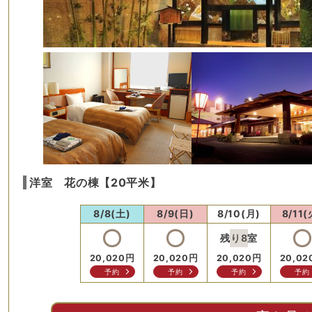
洋室 花の棟【20平米】
8/8(土)
8/9(日)
8/10(月)
8/11(
残り
8
室
20,020
円
20,020
円
20,020
円
20,02
予約
予約
予約
予約