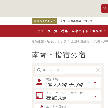
宿
重要なお知らせ
令和8年熊本地震について
トップ
宿一覧
特集
温泉ガイド
観光ガイ
温泉旅館・宿予約 トップ
全国の温泉宿
九州・沖
南薩・指宿の宿
宿泊人数
1室 大人2名 子供0名
チェックイン日・宿泊日数
宿泊日未定
エリア・目的地