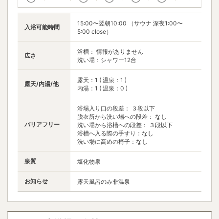
15:00〜翌朝10:00 （サウナ 深夜1:00〜
入浴可能時間
5:00 close）
浴槽： 情報がありません
広さ
洗い場：シャワー12台
露天：1 ( 温泉：1 )
露天/内湯/他
内湯：1 ( 温泉：0 )
浴場入り口の段差： ３段以下
脱衣所から洗い場への段差： なし
バリアフリー
洗い場から浴槽への段差： ３段以下
浴槽へ入る際の手すり：なし
洗い場に高めの椅子：なし
泉質
塩化物泉
お知らせ
露天風呂のみ非温泉