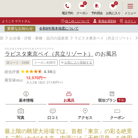
0
0
メ
メニュー
電話予約
クーポン
予約照会
お気に入り
ニ
ュ
ようこそ ゲストさん
ゆこゆこについて
新規会員登録
ログイン
ー
重要なお知らせ
令和8年熊本地震について
を
開
宿
お台場・汐留・新橋・品川の温泉宿
ラビスタ東京ベイ（共立リゾート）
く
ラビスタトウキョウベイキョウリツリゾート
ラビスタ東京ベイ（共立リゾート）
のお風呂
お気に入り登録する
宿コード :
3398
クーポン利用可
4.56
点
総合評価
13,570円〜
最安値
(税込)
大人2名 (合計 27,140円〜)
基本情報
お風呂
宿泊プラン
予約
写真
口コミ
アクセス
クーポン
最上階の眺望大浴場では、首都「東京」の彩る絶景
をご覧いただけます。内湯には「天然温泉」を使用