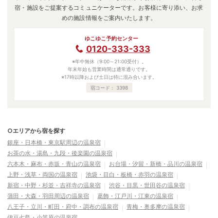
宿・施設をご提案するコミュニケーターです。お客様に寄り添い、お求
めの施設情報をご案内いたします。
ゆこゆこ予約センター
0120-333-333
※年中無休（9:00～21:00受付）。
年末年始も営業時間は通常通りです。
※17時以降および土日は特に混み合います。
宿コード：
3398
○エリアから宿を探す
銀座・日本橋・東京駅周辺の温泉宿
お茶の水・湯島・九段・後楽園の温泉宿
六本木・麻布・赤坂・青山の温泉宿
お台場・汐留・新橋・品川の温泉宿
上野・浅草・両国の温泉宿
池袋・目白・板橋・赤羽の温泉宿
新宿・中野・杉並・吉祥寺の温泉宿
渋谷・目黒・世田谷の温泉宿
蒲田・大森・羽田周辺の温泉宿
葛飾・江戸川・江東の温泉宿
八王子・立川・町田・府中・調布の温泉宿
青梅・奥多摩の温泉宿
伊豆七島・小笠原の温泉宿