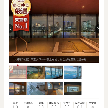
【大
【大浴場/内湯】東京タワーや夜景を愉しみながら温泉に浸かる
見れ
温泉
かけ流し
内湯
露天風呂
サウナ
深夜入浴
手すり
◯
✕
◯
◯
◯
◯
✕