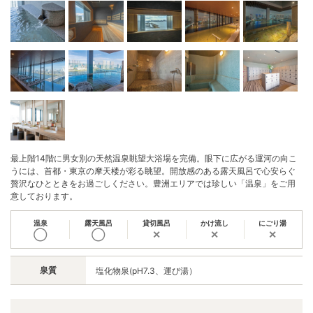
最上階14階に男女別の天然温泉眺望大浴場を完備。眼下に広がる運河の向こ
うには、首都・東京の摩天楼が彩る眺望。開放感のある露天風呂で心安らぐ
贅沢なひとときをお過ごしください。豊洲エリアでは珍しい「温泉」をご用
意しております。
温泉
露天風呂
貸切風呂
かけ流し
にごり湯
◯
◯
✕
✕
✕
泉質
塩化物泉(pH7.3、運び湯）