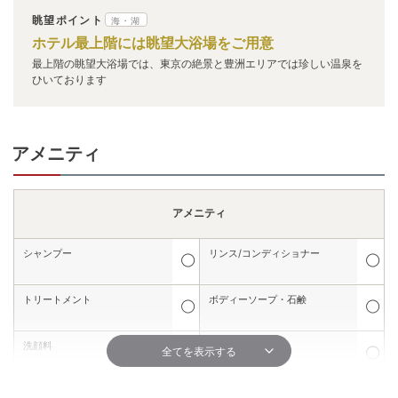
眺望ポイント
海・湖
ホテル最上階には眺望大浴場をご用意
最上階の眺望大浴場では、東京の絶景と豊洲エリアでは珍しい温泉を
ひいております
アメニティ
アメニティ
シャンプー
リンス/コンディショナー
◯
◯
トリートメント
ボディーソープ・石鹸
◯
◯
洗顔料
髭剃り
全てを表示する
✕
◯
シェービングクリーム
化粧水