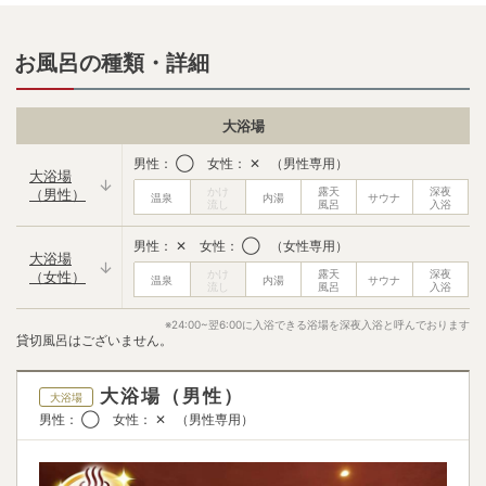
✕
◯
保湿液・乳液
メイク落とし
お風呂の種類・詳細
✕
✕
シャワーキャップ
コットン
◯
✕
大浴場
ボディークリーム
ドライヤー
男性： ◯ 女性： ✕ （男性専用）
✕
◯
大浴場
（男性）
ブラシ
綿棒
✕
◯
男性： ✕ 女性： ◯ （女性専用）
大浴場
歯ブラシ
フェイスタオル
（女性）
◯
✕
※24:00~翌6:00に入浴できる浴場を深夜入浴と呼んでおります
バスタオル
飲み物サービス
貸切風呂はございません。
✕
✕
ベビーベッド
大浴場（男性）
✕
大浴場
男性： ◯ 女性： ✕ （男性専用）