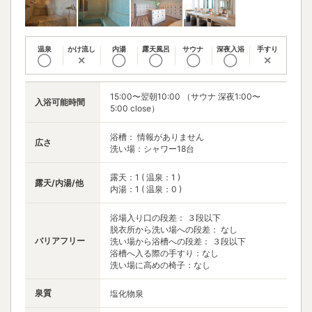
温泉
かけ流し
内湯
露天風呂
サウナ
深夜入浴
手すり
◯
✕
◯
◯
◯
◯
✕
15:00〜翌朝10:00 （サウナ 深夜1:00〜
入浴可能時間
5:00 close）
浴槽： 情報がありません
広さ
洗い場：シャワー18台
露天：1 ( 温泉：1 )
露天/内湯/他
内湯：1 ( 温泉：0 )
浴場入り口の段差： ３段以下
脱衣所から洗い場への段差： なし
バリアフリー
洗い場から浴槽への段差： ３段以下
浴槽へ入る際の手すり：なし
洗い場に高めの椅子：なし
泉質
塩化物泉