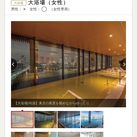
大浴場（女性）
大浴場
男性： ✕ 女性： ◯ （女性専用）
【大
【大浴場/内湯】東京の夜景を眺めながらゆったり
温泉