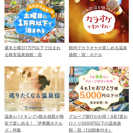
週末土曜日1万円以下で泊まれ
館内でカラオケが楽しめる温泉
る格安温泉旅館・宿
旅館・宿・ホテル
温泉×バイキング×飲み放題が格
グループ旅行がお得！4名1室お
安で楽しめる！「伊東園ホテル
ひとり5000円以下の温泉旅
ズ」特集
館・宿（1泊朝食付き）