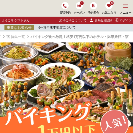
0
0
メ
メニュー
電話予約
クーポン
予約照会
お気に入り
ニ
ュ
ようこそ ゲストさん
ゆこゆこについて
新規会員登録
ログイン
ー
重要なお知らせ
令和8年熊本地震について
を
開
プ
宿 特集一覧
バイキング食べ放題！格安1万円以下のホテル・温泉旅館・宿
く