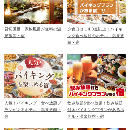
貸切風呂・家族風呂が無料の温
夕食口コミ4.0点以上！バイキ
泉旅館・宿
ング食べ放題のホテル・温泉旅
館・宿
人気！バイキング・食べ放題プ
飲み放題&食べ放題！飲み放題
ランがあるホテル・温泉旅館・
付きバイキングプランがあるホ
宿
テル・温泉旅館・宿