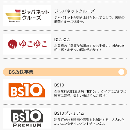
ジャパネットクルーズ
ジャパネットが磨き上げたおもてなしで、感動の
豪華クルーズ体験を。
ゆこゆこ
お客様の『良質な温泉旅』をお手伝い。国内の旅
館・宿・ホテルの宿泊予約サイト
BS放送事業
BS10
全国無料のBS放送局『BS10』。クイズにゴルフに
映画に麻雀、楽しい番組てんこ盛り！
BS10プレミアム
語り継がれる映画や音楽をお届けする、大人のた
めのエンタテインメントチャンネル