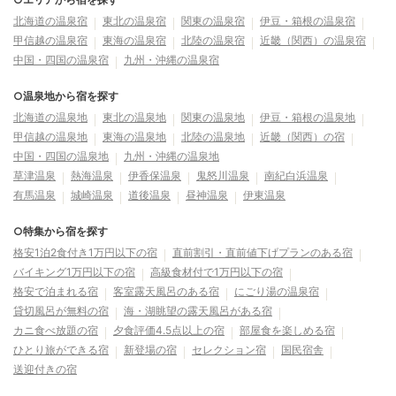
北海道の温泉宿
東北の温泉宿
関東の温泉宿
伊豆・箱根の温泉宿
甲信越の温泉宿
東海の温泉宿
北陸の温泉宿
近畿（関西）の温泉宿
中国・四国の温泉宿
九州・沖縄の温泉宿
○温泉地から宿を探す
北海道の温泉地
東北の温泉地
関東の温泉地
伊豆・箱根の温泉地
甲信越の温泉地
東海の温泉地
北陸の温泉地
近畿（関西）の宿
中国・四国の温泉地
九州・沖縄の温泉地
草津温泉
熱海温泉
伊香保温泉
鬼怒川温泉
南紀白浜温泉
有馬温泉
城崎温泉
道後温泉
昼神温泉
伊東温泉
○特集から宿を探す
格安1泊2食付き1万円以下の宿
直前割引・直前値下げプランのある宿
バイキング1万円以下の宿
高級食材付で1万円以下の宿
格安で泊まれる宿
客室露天風呂のある宿
にごり湯の温泉宿
貸切風呂が無料の宿
海・湖眺望の露天風呂がある宿
カニ食べ放題の宿
夕食評価4.5点以上の宿
部屋食を楽しめる宿
ひとり旅ができる宿
新登場の宿
セレクション宿
国民宿舎
送迎付きの宿