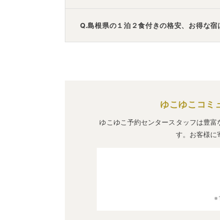
A.
「
松江ニューアーバンホテル
」
・
「
玉造
Q.島根県の１泊２食付きの格安、お得な宿
A.
「
亀嵩温泉 玉峰山荘
」
・
「
しんじ湖畔
す。
ゆこゆこコミ
ゆこゆこ予約センタースタッフは豊富
す。お客様に