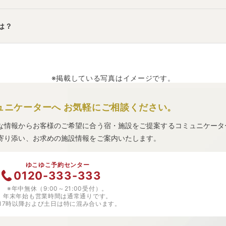
温泉 松乃湯
」
・
「
お宿 月夜のうさぎ（共立リゾート）
」
などの旅
は？
の美景と展望温泉 ホテル一畑
」
・
「
国民宿舎 千畳苑
」
などの旅
※掲載している写真はイメージです。
ュニケーターへ
お気軽にご相談ください。
な情報からお客様のご希望に合う宿・施設をご提案するコミュニケータ
寄り添い、お求めの施設情報をご案内いたします。
ゆこゆこ予約センター
0120-333-333
※年中無休（9:00～21:00受付）。
年末年始も営業時間は通常通りです。
※17時以降および土日は特に混み合います。