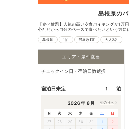
島根県
の
バ
【食べ放題】人気の高い夕食バイキングが1万
心配だから自分のペースで食べたいという方に
島根県
1泊
部屋数1室
大人2名
エリア・条件変更
チェックイン日・宿泊日数選択
宿泊日未定
泊
2026
年
8
月
次の月へ
月
火
水
木
金
土
日
27
28
29
30
31
1
2