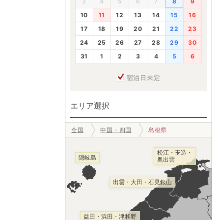
3
4
5
6
7
8
9
10
11
12
13
14
15
16
17
18
19
20
21
22
23
24
25
26
27
28
29
30
31
1
2
3
4
5
6
宿泊日未定
エリア選択
全国
中国・四国
島根県
松江・玉造・
隠岐島
奥出雲
出雲・大田・石見銀山
益田・浜田・津和野