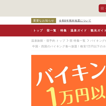
宿
重要なお知らせ
令和8年熊本地震について
トップ
宿一覧
特集
温泉ガイド
観光ガイ
温泉旅館・宿予約 トップ
宿 特集一覧
バイキング
中国・四国のバイキング食べ放題！格安1万円以下の
島
根
県