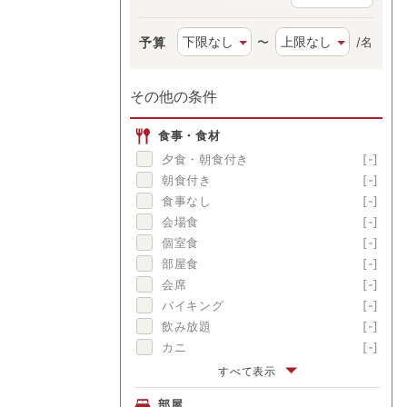
予算
〜
/名
その他の条件
食事・食材
夕食・朝食付き
[-]
朝食付き
[-]
食事なし
[-]
会場食
[-]
個室食
[-]
部屋食
[-]
会席
[-]
バイキング
[-]
飲み放題
[-]
カニ
[-]
伊勢海老
[-]
すべて表示
アワビ
[-]
部屋