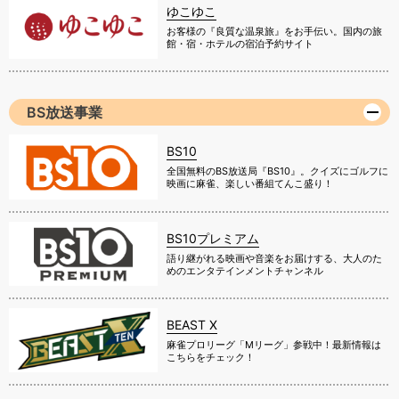
ゆこゆこ
お客様の『良質な温泉旅』をお手伝い。国内の旅
館・宿・ホテルの宿泊予約サイト
BS放送事業
BS10
全国無料のBS放送局『BS10』。クイズにゴルフに
映画に麻雀、楽しい番組てんこ盛り！
BS10プレミアム
語り継がれる映画や音楽をお届けする、大人のた
めのエンタテインメントチャンネル
BEAST X
麻雀プロリーグ「Mリーグ」参戦中！最新情報は
こちらをチェック！