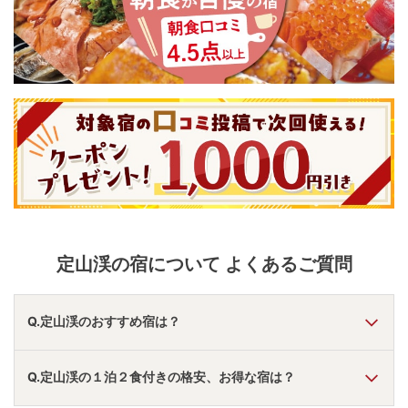
定山渓
の宿について よくあるご質問
Q.定山渓のおすすめ宿は？
A.
「
定山渓ビューホテル
」
・
「
定山渓万世閣ホテルミリオー
Q.定山渓の１泊２食付きの格安、お得な宿は？
ネ
」
・
「
定山渓 ゆらく草庵（共立リゾート）
」
などの旅
館・ホテルがおすすめの宿泊先です。