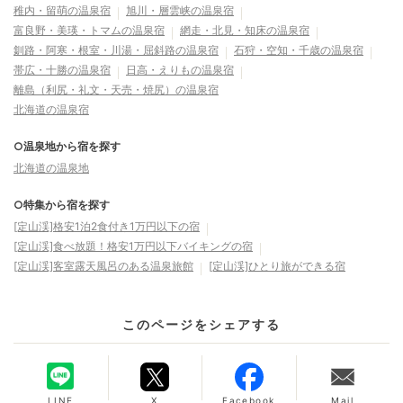
稚内・留萌の温泉宿
旭川・層雲峡の温泉宿
富良野・美瑛・トマムの温泉宿
網走・北見・知床の温泉宿
釧路・阿寒・根室・川湯・屈斜路の温泉宿
石狩・空知・千歳の温泉宿
帯広・十勝の温泉宿
日高・えりもの温泉宿
離島（利尻・礼文・天売・焼尻）の温泉宿
北海道の温泉宿
○温泉地から宿を探す
北海道の温泉地
○特集から宿を探す
[定山渓]格安1泊2食付き1万円以下の宿
[定山渓]食べ放題！格安1万円以下バイキングの宿
[定山渓]客室露天風呂のある温泉旅館
[定山渓]ひとり旅ができる宿
このページをシェアする
LINE
X
Facebook
Mail