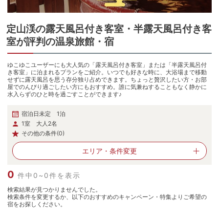
定山渓
の
露天風呂付き客室・半露天風呂付き客
室が評判の温泉旅館・宿
ゆこゆこユーザーにも大人気の「露天風呂付き客室」または「半露天風呂付
き客室」に泊まれるプランをご紹介。いつでも好きな時に、大浴場まで移動
せずに露天風呂を思う存分独り占めできます。ちょっと贅沢したい方・お部
屋でのんびり過ごしたい方にもおすすめ。誰に気兼ねすることもなく静かに
水入らずのひと時を過ごすことができます♪
宿泊日未定 1泊
1室 大人2名
その他の条件(0)
エリア・
条件変更
0
件中0~0件を表示
検索結果が見つかりませんでした。
検索条件を変更するか、以下のおすすめのキャンペーン・特集よりご希望の
宿をお探しください。