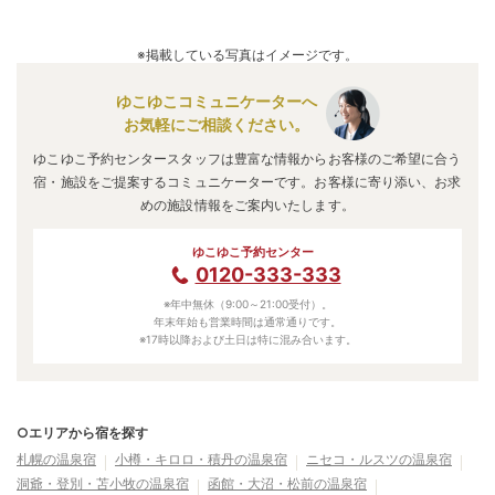
A.
「
定山渓ビューホテル
」
・
「
定山渓 鹿の湯
」
・
「
定山渓万
世閣ホテルミリオーネ
」
などの旅館・ホテルがお得な価格で
※掲載している写真はイメージです。
泊まれる宿泊先です。
ゆこゆこコミュニケーターへ
お気軽にご相談ください。
ゆこゆこ予約センタースタッフは豊富な情報からお客様のご希望に合う
宿・施設をご提案するコミュニケーターです。お客様に寄り添い、お求
めの施設情報をご案内いたします。
ゆこゆこ予約センター
0120-333-333
※年中無休（9:00～21:00受付）。
年末年始も営業時間は通常通りです。
※17時以降および土日は特に混み合います。
○エリアから宿を探す
札幌の温泉宿
小樽・キロロ・積丹の温泉宿
ニセコ・ルスツの温泉宿
洞爺・登別・苫小牧の温泉宿
函館・大沼・松前の温泉宿