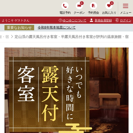
0
0
メ
メニュー
電話予約
クーポン
予約照会
お気に入り
ニ
ュ
ようこそ ゲストさん
ゆこゆこについて
新規会員登録
ログイン
ー
重要なお知らせ
令和8年熊本地震について
を
開
館・宿
定山渓の露天風呂付き客室・半露天風呂付き客室が評判の温泉旅館・宿
く
定
山
渓