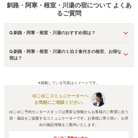
釧路・阿寒・根室・川湯
の宿について よくあ
るご質問
Q.釧路・阿寒・根室・川湯のおすすめ宿は？
A.
「
ニュー阿寒ホテル
」
・
「
ホテル御前水
」
・
「
川湯観光ホ
Q.釧路・阿寒・根室・川湯の１泊２食付きの格安、お得な
テル
」
などの旅館・ホテルがおすすめの宿泊先です。
宿は？
A.
「
ホテル摩周
」
・
「
ニュー阿寒ホテル
」
・
「
ホテル御前
水
」
などの旅館・ホテルがお得な価格で泊まれる宿泊先で
※掲載している写真はイメージです。
す。
ゆこゆこコミュニケーターへ
お気軽にご相談ください。
ゆこゆこ予約センタースタッフは豊富な情報からお客様のご希望に合う
宿・施設をご提案するコミュニケーターです。お客様に寄り添い、お求
めの施設情報をご案内いたします。
ゆこゆこ予約センター