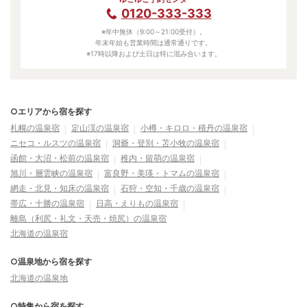
0120-333-333
※年中無休（9:00～21:00受付）。
年末年始も営業時間は通常通りです。
※17時以降および土日は特に混み合います。
○エリアから宿を探す
札幌の温泉宿
定山渓の温泉宿
小樽・キロロ・積丹の温泉宿
ニセコ・ルスツの温泉宿
洞爺・登別・苫小牧の温泉宿
函館・大沼・松前の温泉宿
稚内・留萌の温泉宿
旭川・層雲峡の温泉宿
富良野・美瑛・トマムの温泉宿
網走・北見・知床の温泉宿
石狩・空知・千歳の温泉宿
帯広・十勝の温泉宿
日高・えりもの温泉宿
離島（利尻・礼文・天売・焼尻）の温泉宿
北海道の温泉宿
○温泉地から宿を探す
北海道の温泉地
○特集から宿を探す