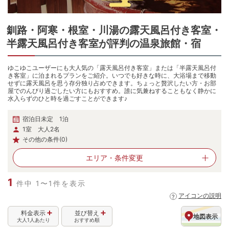
釧路・阿寒・根室・川湯
の
露天風呂付き客室・
半露天風呂付き客室が評判の温泉旅館・宿
ゆこゆこユーザーにも大人気の「露天風呂付き客室」または「半露天風呂付
き客室」に泊まれるプランをご紹介。いつでも好きな時に、大浴場まで移動
せずに露天風呂を思う存分独り占めできます。ちょっと贅沢したい方・お部
屋でのんびり過ごしたい方にもおすすめ。誰に気兼ねすることもなく静かに
水入らずのひと時を過ごすことができます♪
宿泊日未定 1泊
1室 大人2名
その他の条件(0)
エリア・
条件変更
1
件中 1〜1件を表示
アイコンの説明
料金表示
並び替え
地図表示
大人1人あたり
おすすめ順