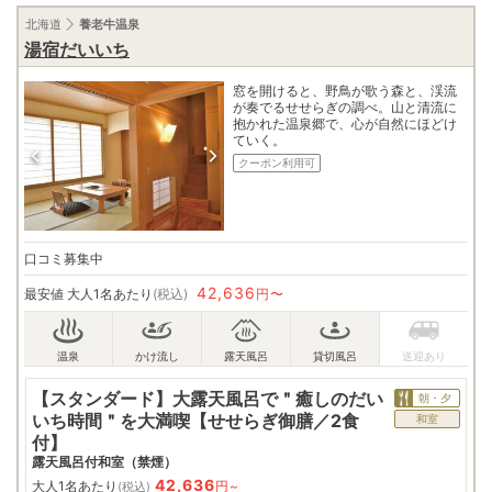
北海道
養老牛温泉
湯宿だいいち
窓を開けると、野鳥が歌う森と、渓流
が奏でるせせらぎの調べ。山と清流に
抱かれた温泉郷で、心が自然にほどけ
ていく。
クーポン利用可
口コミ募集中
42,636
最安値
大人1名あたり
(税込)
円〜
【スタンダード】大露天風呂で＂癒しのだい
朝・夕
いち時間＂を大満喫【せせらぎ御膳／2食
和室
付】
露天風呂付和室（禁煙）
42,636
大人1名あたり
円~
(税込)