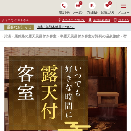
0
0
メ
メニュー
電話予約
クーポン
予約照会
お気に入り
ニ
ュ
ようこそ ゲストさん
ゆこゆこについて
新規会員登録
ログイン
ー
重要なお知らせ
令和8年熊本地震について
を
開
室・川湯・屈斜路の露天風呂付き客室・半露天風呂付き客室が評判の温泉旅館・宿
く
釧
路
・
阿
寒
・
根
室
・
川
湯