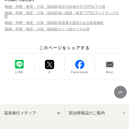
[釧路・阿寒・根室・川湯・屈斜路]格安1泊2食付き1万円以下の宿
[釧路・阿寒・根室・川湯・屈斜路]食べ放題！格安1万円以下バイキングの
宿
[釧路・阿寒・根室・川湯・屈斜路]客室露天風呂のある温泉旅館
[釧路・阿寒・根室・川湯・屈斜路]ひとり旅ができる宿
このページをシェアする
LINE
X
Facebook
Mail
温泉旅行メディア
宿泊情報誌のご案内