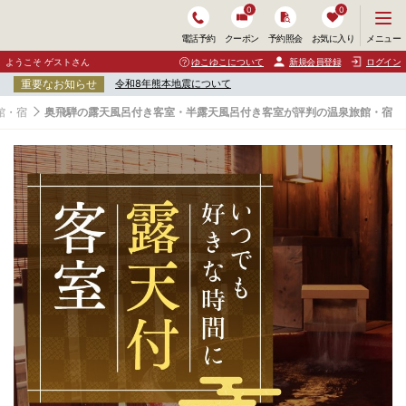
0
0
メ
メニュー
電話予約
クーポン
予約照会
お気に入り
ニ
ュ
ようこそ ゲストさん
ゆこゆこについて
新規会員登録
ログイン
ー
重要なお知らせ
令和8年熊本地震について
を
開
館・宿
奥飛騨の露天風呂付き客室・半露天風呂付き客室が評判の温泉旅館・宿
く
奥
飛
騨