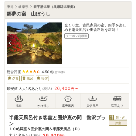
東海
岐阜県
新平湯温泉（奥飛騨温泉郷）
郷夢の宿 山ぼうし
全１０室、古民家風の宿。四季を楽し
める露天風呂や田舎料理を堪能！
クーポン利用可
総合評価
4.50
点
(全16件)
夕食
風呂
接客
26,400
最安値
大人1名あたり
(税込)
円〜
半露天風呂付き客室と囲炉裏の間 贅沢プラ
朝・夕
ン
洋室
１０帖洋室＆囲炉裏の間＆半露天風呂（Ｄ）
26,400
大人1名あたり
円~
(税込)