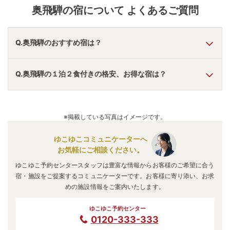
奥飛騨
の宿について よくあるご質問
Q.奥飛騨のおすすめ宿は？
A.
「
匠の宿 深山桜庵（共立リゾート）
」
・
「
奥飛騨温泉郷
Q.奥飛騨の１泊２食付きの格安、お得な宿は？
深山桜庵 別館 湯めぐりの宿 平湯館
」
・
「
山のよろこび お
宿栄太郎
」
などの旅館・ホテルがおすすめの宿泊先です。
A.
「
美山荘
」
・
「
山のよろこび お宿栄太郎
」
・
「
岡田旅
館・和楽亭
」
などの旅館・ホテルがお得な価格で泊まれる宿
※掲載している写真はイメージです。
泊先です。
ゆこゆこコミュニケーターへ
お気軽にご相談ください。
ゆこゆこ予約センタースタッフは豊富な情報からお客様のご希望に合う
宿・施設をご提案するコミュニケーターです。お客様に寄り添い、お求
めの施設情報をご案内いたします。
ゆこゆこ予約センター
0120-333-333