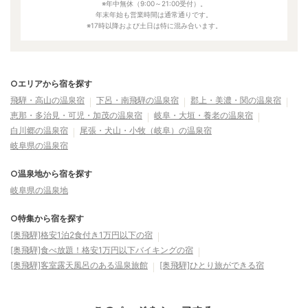
※年中無休（9:00～21:00受付）。
年末年始も営業時間は通常通りです。
※17時以降および土日は特に混み合います。
○エリアから宿を探す
飛騨・高山の温泉宿
下呂・南飛騨の温泉宿
郡上・美濃・関の温泉宿
恵那・多治見・可児・加茂の温泉宿
岐阜・大垣・養老の温泉宿
白川郷の温泉宿
尾張・犬山・小牧（岐阜）の温泉宿
岐阜県の温泉宿
○温泉地から宿を探す
岐阜県の温泉地
○特集から宿を探す
[奥飛騨]格安1泊2食付き1万円以下の宿
[奥飛騨]食べ放題！格安1万円以下バイキングの宿
[奥飛騨]客室露天風呂のある温泉旅館
[奥飛騨]ひとり旅ができる宿