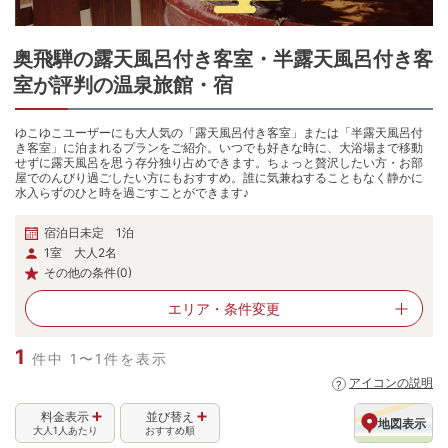
奥飛騨
の
露天風呂付き客室・半露天風呂付き客
室が評判の温泉旅館・宿
ゆこゆこユーザーにも大人気の「露天風呂付き客室」または「半露天風呂付
き客室」に泊まれるプランをご紹介。いつでも好きな時に、大浴場まで移動
せずに露天風呂を思う存分独り占めできます。ちょっと贅沢したい方・お部
屋でのんびり過ごしたい方にもおすすめ。誰に気兼ねすることもなく静かに
水入らずのひと時を過ごすことができます♪
宿泊日未定 1泊
1室 大人2名
その他の条件(0)
エリア・
条件変更
1
件中 1〜1件を表示
アイコンの説明
料金表示
並び替え
地図表示
大人1人あたり
おすすめ順