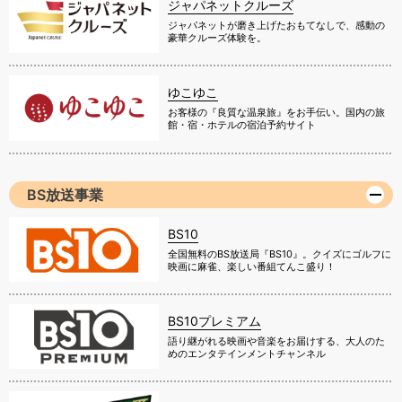
ジャパネットクルーズ
ジャパネットが磨き上げたおもてなしで、感動の
豪華クルーズ体験を。
ゆこゆこ
お客様の『良質な温泉旅』をお手伝い。国内の旅
館・宿・ホテルの宿泊予約サイト
BS放送事業
BS10
全国無料のBS放送局『BS10』。クイズにゴルフに
映画に麻雀、楽しい番組てんこ盛り！
BS10プレミアム
語り継がれる映画や音楽をお届けする、大人のた
めのエンタテインメントチャンネル